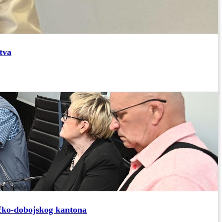
tva
ičko-dobojskog kantona