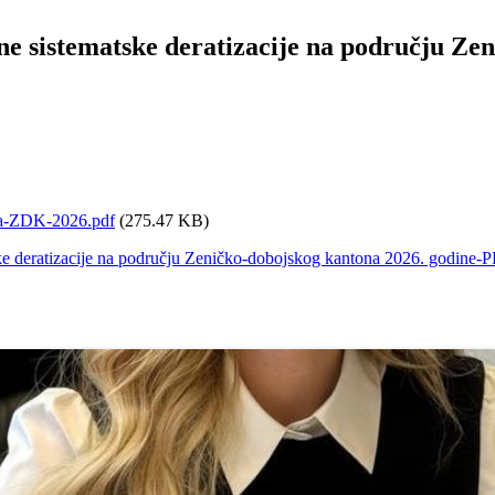
 sistematske deratizacije na području Zen
aza-ZDK-2026.pdf
(275.47 KB)
atske deratizacije na području Zeničko-dobojskog kantona 2026. g