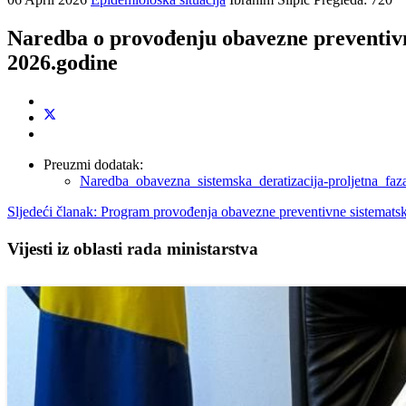
Naredba o provođenju obavezne preventivne
2026.godine
Preuzmi dodatak:
Naredba_obavezna_sistemska_deratizacija-proljetna_f
Sljedeći članak: Program provođenja obavezne preventivne sistem
Vijesti iz oblasti rada ministarstva