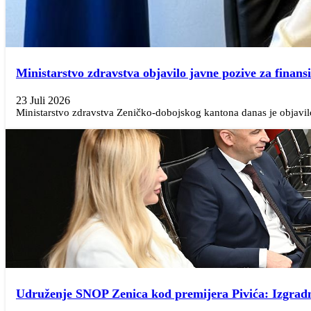
Ministarstvo zdravstva objavilo javne pozive za finans
23 Juli 2026
Ministarstvo zdravstva Zeničko-dobojskog kantona danas je objavilo 
Udruženje SNOP Zenica kod premijera Pivića: Izgradnj