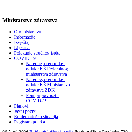
Ministarstvo zdravstva
O ministarstvu
Informacije
Izvještaji
Lijekovi
Polaganje stručnog ispita
COVID-19
Naredbe, preporuke i
odluke KŠ Federalnog
ministarstva zdravstva
Naredbe, preporuke i
odluke KŠ Ministarstva
zdravstva ZDK
Plan pripravnosti-
COVID-19
Planovi
Javni pozivi
Epidemiološka situacija
Registar apoteka
06 April 2026
Epidemiološka situacija
Ibrahim Slipic
Pregleda: 720