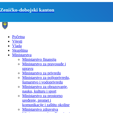
Zeničko-dobojski kanton
Početna
Vijesti
Vlada
Skupština
Ministarstva
Ministarstvo finansija
Ministarstvo za pravosuđe i
upravu
Ministarstvo za privredu
Ministarstvo za poljoprivredu,
šumarstvo i vodoprivredu
Ministarstvo za obrazovanje,
nauku, kulturu i sport
Ministarstvo za prostorno
uređenje, promet i
komunikacije i zaštitu okoline
Ministarstvo zdravstva