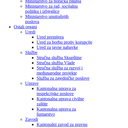
Ministarstvo za boračka pitanja
Ministarstvo za rad, socijalnu
politiku i izbjeglice
Ministarstvo unutrašnjih
poslova
Ostali organi
Uredi
Ured premijera
Ured za borbu protiv korupcije
Ured za javne nabavke
Službe
Stručna služba Skupštine
Stručna služba Vlade
Stručna služba za razvoj i
međunarodne projekte
Služba za zajedničke poslove
Uprave
Kantonalna uprava za
inspekcijske poslove
Kantonalna uprava civilne
zaštite
Kantonalna uprava za
šumarstvo
Zavodi
Kantonalni zavod za pravnu