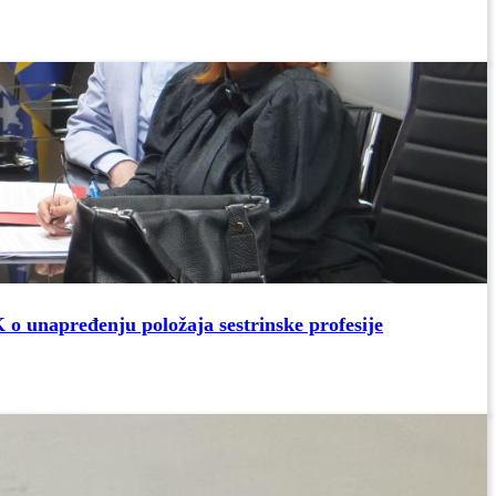
 o unapređenju položaja sestrinske profesije