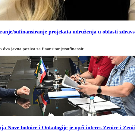
iranje/sufinansiranje projekata udruženja u oblasti zdravs
dva javna poziva za finansiranje/sufinansir...
a Nove bolnice i Onkologije je opći interes Zenice i Zen