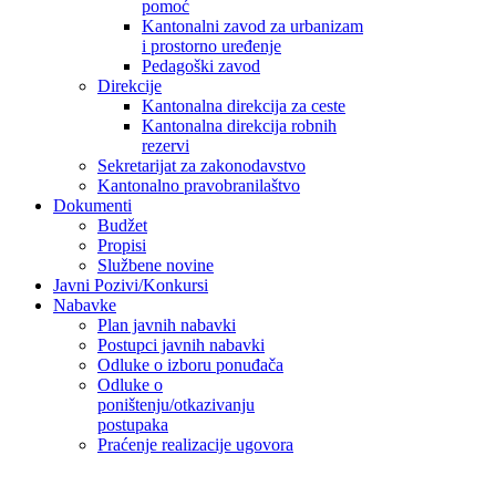
pomoć
Kantonalni zavod za urbanizam
i prostorno uređenje
Pedagoški zavod
Direkcije
Kantonalna direkcija za ceste
Kantonalna direkcija robnih
rezervi
Sekretarijat za zakonodavstvo
Kantonalno pravobranilaštvo
Dokumenti
Budžet
Propisi
Službene novine
Javni Pozivi/Konkursi
Nabavke
Plan javnih nabavki
Postupci javnih nabavki
Odluke o izboru ponuđača
Odluke o
poništenju/otkazivanju
postupaka
Praćenje realizacije ugovora