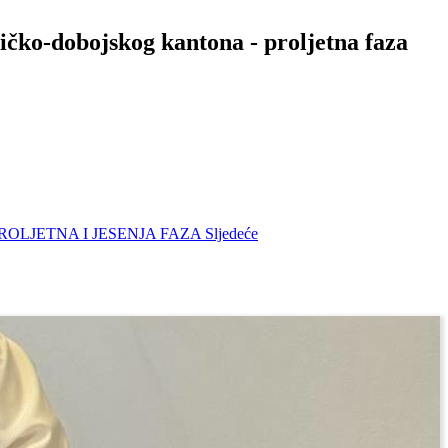
ičko-dobojskog kantona - proljetna faza
odine-PROLJETNA I JESENJA FAZA
Sljedeće