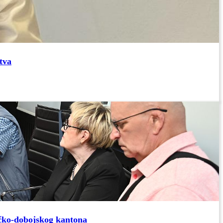
tva
ičko-dobojskog kantona