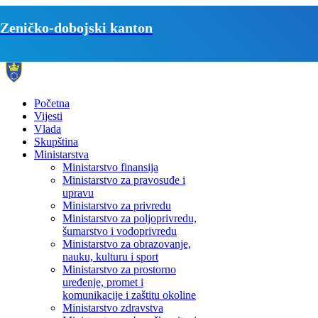
Zeničko-dobojski kanton
Početna
Vijesti
Vlada
Skupština
Ministarstva
Ministarstvo finansija
Ministarstvo za pravosuđe i
upravu
Ministarstvo za privredu
Ministarstvo za poljoprivredu,
šumarstvo i vodoprivredu
Ministarstvo za obrazovanje,
nauku, kulturu i sport
Ministarstvo za prostorno
uređenje, promet i
komunikacije i zaštitu okoline
Ministarstvo zdravstva