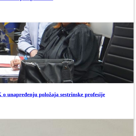
 o unapređenju položaja sestrinske profesije