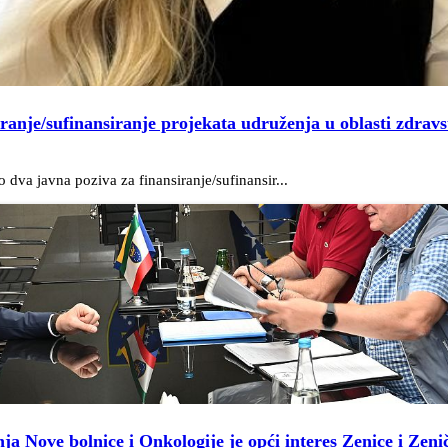
iranje/sufinansiranje projekata udruženja u oblasti zdravs
dva javna poziva za finansiranje/sufinansir...
a Nove bolnice i Onkologije je opći interes Zenice i Zen