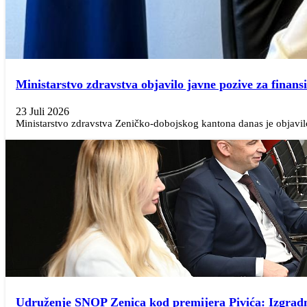
Ministarstvo zdravstva objavilo javne pozive za finans
23 Juli 2026
Ministarstvo zdravstva Zeničko-dobojskog kantona danas je objavilo 
Udruženje SNOP Zenica kod premijera Pivića: Izgradnj