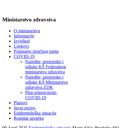
Ministarstvo zdravstva
O ministarstvu
Informacije
Izvještaji
Lijekovi
Polaganje stručnog ispita
COVID-19
Naredbe, preporuke i
odluke KŠ Federalnog
ministarstva zdravstva
Naredbe, preporuke i
odluke KŠ Ministarstva
zdravstva ZDK
Plan pripravnosti-
COVID-19
Planovi
Javni pozivi
Epidemiološka situacija
Registar apoteka
09 April 2025
Epidemiološka situacija
Mario Sikic
Pregleda: 601