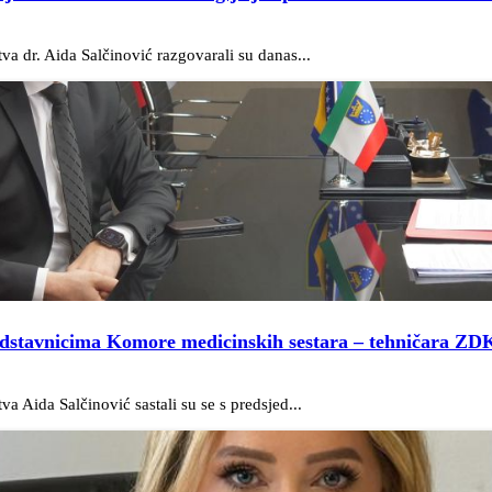
va dr. Aida Salčinović razgovarali su danas...
predstavnicima Komore medicinskih sestara – tehničara ZDK
a Aida Salčinović sastali su se s predsjed...