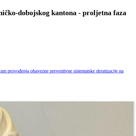
ičko-dobojskog kantona - proljetna faza
ram provođenja obavezne preventivne sistematske deratizacije na