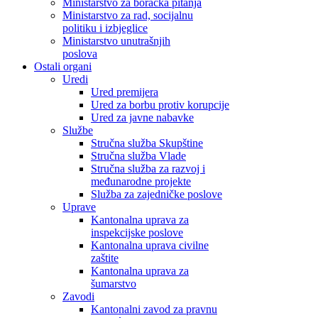
Ministarstvo za boračka pitanja
Ministarstvo za rad, socijalnu
politiku i izbjeglice
Ministarstvo unutrašnjih
poslova
Ostali organi
Uredi
Ured premijera
Ured za borbu protiv korupcije
Ured za javne nabavke
Službe
Stručna služba Skupštine
Stručna služba Vlade
Stručna služba za razvoj i
međunarodne projekte
Služba za zajedničke poslove
Uprave
Kantonalna uprava za
inspekcijske poslove
Kantonalna uprava civilne
zaštite
Kantonalna uprava za
šumarstvo
Zavodi
Kantonalni zavod za pravnu