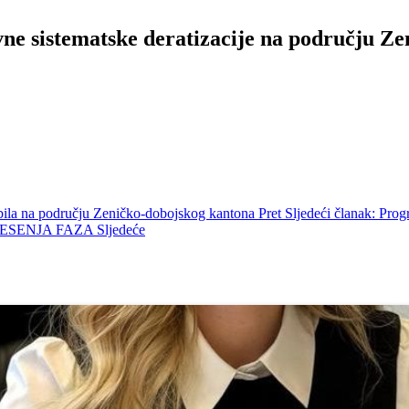
e sistematske deratizacije na području Zen
rbila na području Zeničko-dobojskog kantona
Pret
Sljedeći članak: Prog
I JESENJA FAZA
Sljedeće