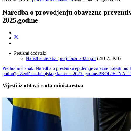
Naredba o provodjenju obavezne preventivn
2025.godine
Preuzmi dodatak:
Naredba_deratiz_prolj_faza_2025.pdf
(281.73 KB)
Prethodni članak: Naredba o prestanku epidemije zarazne bolesti mo
području Zeničko-dobojskog kantona 2025. godine-PROLJETNA 
Vijesti iz oblasti rada ministarstva