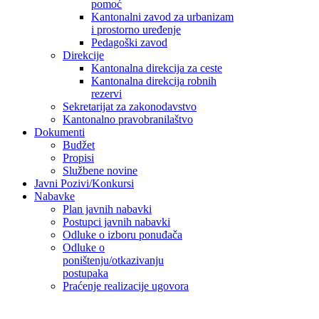
pomoć
Kantonalni zavod za urbanizam
i prostorno uređenje
Pedagoški zavod
Direkcije
Kantonalna direkcija za ceste
Kantonalna direkcija robnih
rezervi
Sekretarijat za zakonodavstvo
Kantonalno pravobranilaštvo
Dokumenti
Budžet
Propisi
Službene novine
Javni Pozivi/Konkursi
Nabavke
Plan javnih nabavki
Postupci javnih nabavki
Odluke o izboru ponuđača
Odluke o
poništenju/otkazivanju
postupaka
Praćenje realizacije ugovora