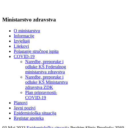
Ministarstvo zdravstva
O ministarstvu
Informacije
Izvještaji
Lijekovi
Polaganje stručnog ispita
COVID-19
Naredbe, preporuke i
odluke KŠ Federalnog
ministarstva zdravstva
Naredbe, preporuke i
odluke KŠ Ministarstva
zdravstva ZDK
Plan pripravnosti-
COVID-19
Planovi
Javni pozivi
Epidemiološka situacija
Registar apoteka
03 Maj 2023
Epidemiološka situacija
Ibrahim Slipic
Pregleda: 3560