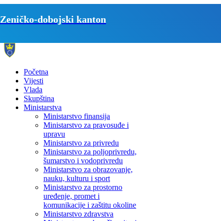
Zeničko-dobojski kanton
Početna
Vijesti
Vlada
Skupština
Ministarstva
Ministarstvo finansija
Ministarstvo za pravosuđe i
upravu
Ministarstvo za privredu
Ministarstvo za poljoprivredu,
šumarstvo i vodoprivredu
Ministarstvo za obrazovanje,
nauku, kulturu i sport
Ministarstvo za prostorno
uređenje, promet i
komunikacije i zaštitu okoline
Ministarstvo zdravstva