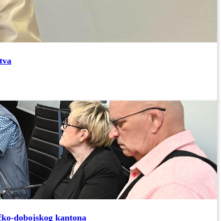
tva
ičko-dobojskog kantona