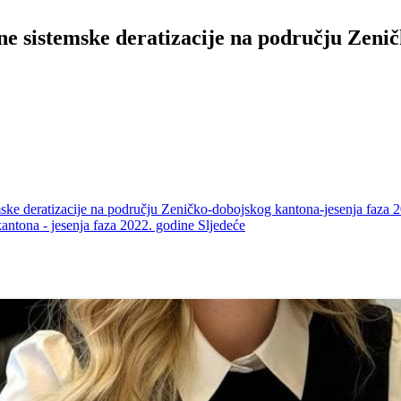
e sistemske deratizacije na području Zenič
ske deratizacije na području Zeničko-dobojskog kantona-jesenja faza 
kantona - jesenja faza 2022. godine
Sljedeće