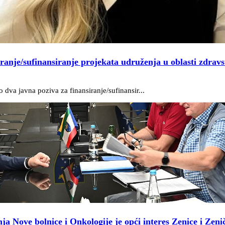
iranje/sufinansiranje projekata udruženja u oblasti zdravs
dva javna poziva za finansiranje/sufinansir...
a Nove bolnice i Onkologije je opći interes Zenice i Zen