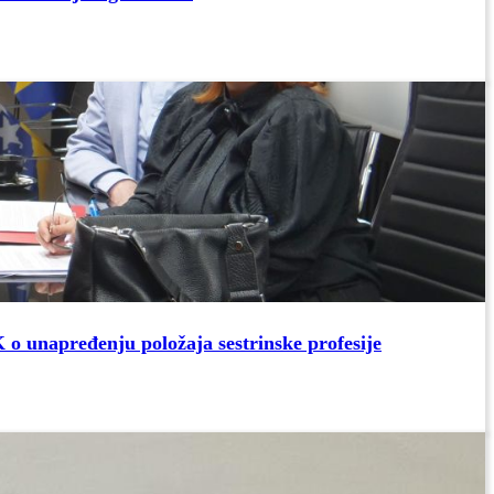
 o unapređenju položaja sestrinske profesije