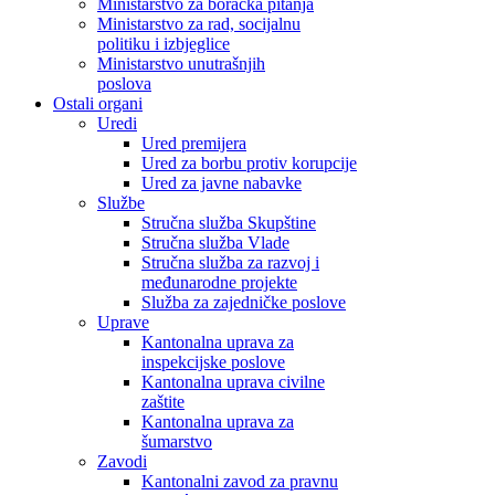
Ministarstvo za boračka pitanja
Ministarstvo za rad, socijalnu
politiku i izbjeglice
Ministarstvo unutrašnjih
poslova
Ostali organi
Uredi
Ured premijera
Ured za borbu protiv korupcije
Ured za javne nabavke
Službe
Stručna služba Skupštine
Stručna služba Vlade
Stručna služba za razvoj i
međunarodne projekte
Služba za zajedničke poslove
Uprave
Kantonalna uprava za
inspekcijske poslove
Kantonalna uprava civilne
zaštite
Kantonalna uprava za
šumarstvo
Zavodi
Kantonalni zavod za pravnu