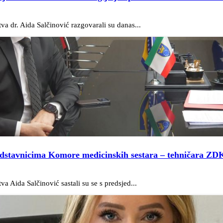
va dr. Aida Salčinović razgovarali su danas...
predstavnicima Komore medicinskih sestara – tehničara ZDK
a Aida Salčinović sastali su se s predsjed...