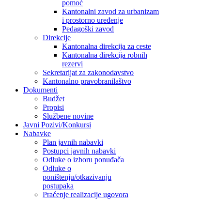
pomoć
Kantonalni zavod za urbanizam
i prostorno uređenje
Pedagoški zavod
Direkcije
Kantonalna direkcija za ceste
Kantonalna direkcija robnih
rezervi
Sekretarijat za zakonodavstvo
Kantonalno pravobranilaštvo
Dokumenti
Budžet
Propisi
Službene novine
Javni Pozivi/Konkursi
Nabavke
Plan javnih nabavki
Postupci javnih nabavki
Odluke o izboru ponuđača
Odluke o
poništenju/otkazivanju
postupaka
Praćenje realizacije ugovora