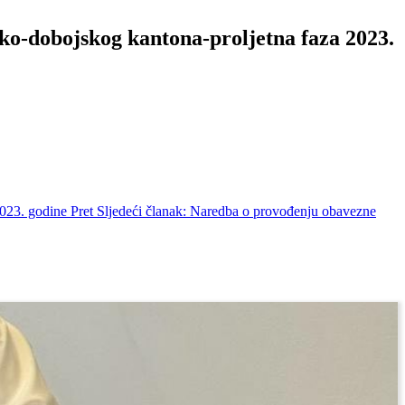
ko-dobojskog kantona-proljetna faza 2023.
2023. godine
Pret
Sljedeći članak: Naredba o provođenju obavezne