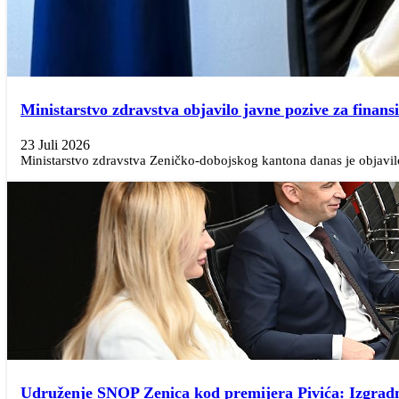
Ministarstvo zdravstva objavilo javne pozive za finans
23 Juli 2026
Ministarstvo zdravstva Zeničko-dobojskog kantona danas je objavilo 
Udruženje SNOP Zenica kod premijera Pivića: Izgradnj