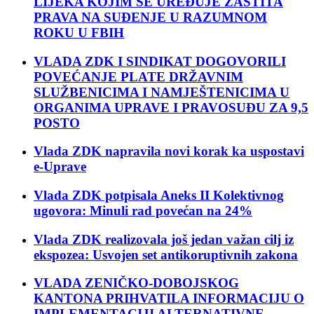
LIJEKA KOJIM SE UREĐUJE ZAŠTITA
PRAVA NA SUĐENJE U RAZUMNOM
ROKU U FBIH
VLADA ZDK I SINDIKAT DOGOVORILI
POVEĆANJE PLATE DRŽAVNIM
SLUŽBENICIMA I NAMJEŠTENICIMA U
ORGANIMA UPRAVE I PRAVOSUĐU ZA 9,5
POSTO
Vlada ZDK napravila novi korak ka uspostavi
e-Uprave
Vlada ZDK potpisala Aneks II Kolektivnog
ugovora: Minuli rad povećan na 24%
Vlada ZDK realizovala još jedan važan cilj iz
ekspozea: Usvojen set antikoruptivnih zakona
VLADA ZENIČKO-DOBOJSKOG
KANTONA PRIHVATILA INFORMACIJU O
IMPLEMENTACIJI ALTERNATIVNE