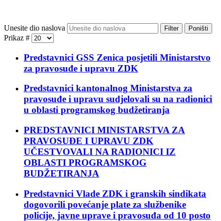
Unesite dio naslova
Filter
Poništi
Prikaz #
Predstavnici GSS Zenica posjetili Ministarstvo
za pravosuđe i upravu ZDK
Predstavnici kantonalnog Ministarstva za
pravosuđe i upravu sudjelovali su na radionici
u oblasti programskog budžetiranja
PREDSTAVNICI MINISTARSTVA ZA
PRAVOSUĐE I UPRAVU ZDK
UČESTVOVALI NA RADIONICI IZ
OBLASTI PROGRAMSKOG
BUDŽETIRANJA
Predstavnici Vlade ZDK i granskih sindikata
dogovorili povećanje plate za službenike
policije, javne uprave i pravosuđa od 10 posto