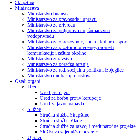
Skupština
Ministarstva
Ministarstvo finansija
Ministarstvo za pravosuđe i upravu
Ministarstvo za privredu
Ministarstvo za poljoprivredu, šumarstvo i
vodoprivredu
Ministarstvo za obrazovanje, nauku, kulturu i sport
Ministarstvo za prostorno uređenje, promet i
komunikacije i zaštitu okoline
Ministarstvo zdravstva
Ministarstvo za boračka pitanja
Ministarstvo za rad, socijalnu politiku i izbjeglice
Ministarstvo unutrašnjih poslova
Ostali organi
Uredi
Ured premijera
Ured za borbu protiv korupcije
Ured za javne nabavke
Službe
Stručna služba Skupštine
Stručna služba Vlade
Stručna služba za razvoj i međunarodne projekte
Služba za zajedničke poslove
Uprave