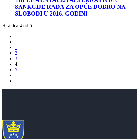
SANKCIJE RADA ZA OPĆE DOBRO NA
SLOBODI U 2016. GODINI
Stranica 4 od 5
1
2
3
4
5