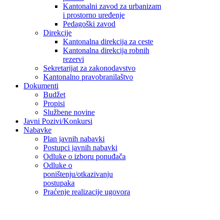
Kantonalni zavod za urbanizam
i prostorno uređenje
Pedagoški zavod
Direkcije
Kantonalna direkcija za ceste
Kantonalna direkcija robnih
rezervi
Sekretarijat za zakonodavstvo
Kantonalno pravobranilaštvo
Dokumenti
Budžet
Propisi
Službene novine
Javni Pozivi/Konkursi
Nabavke
Plan javnih nabavki
Postupci javnih nabavki
Odluke o izboru ponuđača
Odluke o
poništenju/otkazivanju
postupaka
Praćenje realizacije ugovora