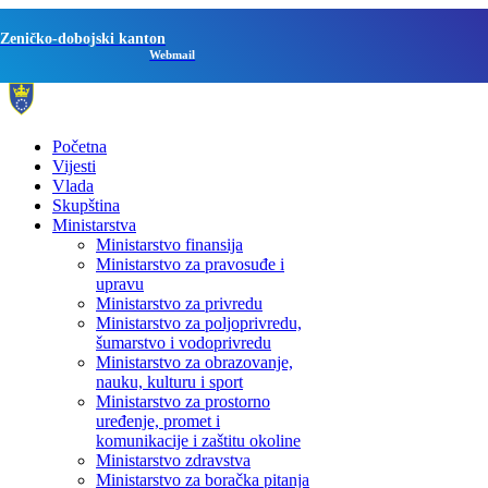
Zeničko-dobojski kanton
Webmail
Početna
Vijesti
Vlada
Skupština
Ministarstva
Ministarstvo finansija
Ministarstvo za pravosuđe i
upravu
Ministarstvo za privredu
Ministarstvo za poljoprivredu,
šumarstvo i vodoprivredu
Ministarstvo za obrazovanje,
nauku, kulturu i sport
Ministarstvo za prostorno
uređenje, promet i
komunikacije i zaštitu okoline
Ministarstvo zdravstva
Ministarstvo za boračka pitanja