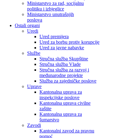
Ministarstvo za rad, socijalnu
politiku i izbjeglice
Ministarstvo unutrašnjih
poslova
Ostali organi
Uredi
Ured premijera
Ured za borbu protiv korupcije
Ured za javne nabavke
Službe
Stručna služba Skupštine
Stručna služba Vlade
Stručna služba za razvoj i
međunarodne projekte
Služba za zajedničke poslove
Uprave
Kantonalna uprava za
inspekcijske poslove
Kantonalna uprava civilne
zaštite
Kantonalna uprava za
šumarstvo
Zavodi
Kantonalni zavod za pravnu
pomoć