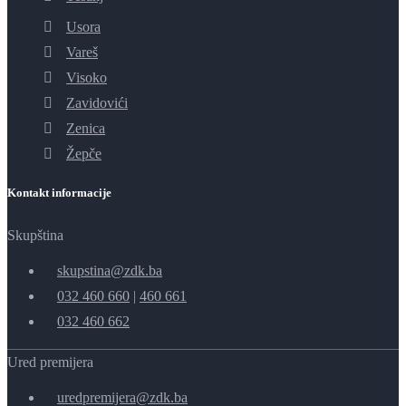
Usora
Vareš
Visoko
Zavidovići
Zenica
Žepče
Kontakt informacije
Skupština
skupstina@zdk.ba
032 460 660
|
460 661
032 460 662
Ured premijera
uredpremijera@zdk.ba