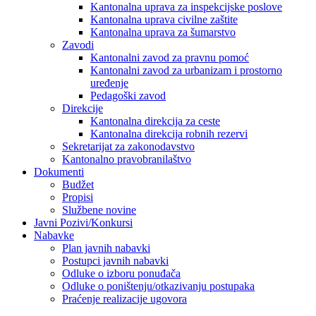
Kantonalna uprava za inspekcijske poslove
Kantonalna uprava civilne zaštite
Kantonalna uprava za šumarstvo
Zavodi
Kantonalni zavod za pravnu pomoć
Kantonalni zavod za urbanizam i prostorno
uređenje
Pedagoški zavod
Direkcije
Kantonalna direkcija za ceste
Kantonalna direkcija robnih rezervi
Sekretarijat za zakonodavstvo
Kantonalno pravobranilaštvo
Dokumenti
Budžet
Propisi
Službene novine
Javni Pozivi/Konkursi
Nabavke
Plan javnih nabavki
Postupci javnih nabavki
Odluke o izboru ponuđača
Odluke o poništenju/otkazivanju postupaka
Praćenje realizacije ugovora