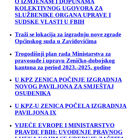
O IZMJENAM I DOPUNAMA
KOLEKTIVNOG UGOVORA ZA
SLUŽBENIKE ORGANA UPRAVE I
SUDSKE VLASTI U FBIH
Traži se lokacija za izgradnju nove zgrade
Općinskog suda u Zavidovićima
Trogodišnji plan rada Ministarstva za
pravosuđe i upravu Zeničko-dobojskog
kantona za period 2023.-2025. godine
U KPZ ZENICA POČINJE IZGRADNJA
NOVOG PAVILJONA ZA SMJEŠTAJ
OSUĐENIKA
U KPZ-U ZENICA POČELA IZGRADNJA
PAVILJONA IX
VIJEĆE EVROPE I MINISTARSTVO
PRAVDE FBIH: UVOĐENJE PRAVNOG