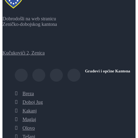
Dobrodošli na web stranicu
Zeničko-dobojskog kantona
Kučukovići 2, Zenica
Gradovi i općine Kantona
Breza
Doboj Jug
Kakanj
Maglaj
Olovo
Tešanj