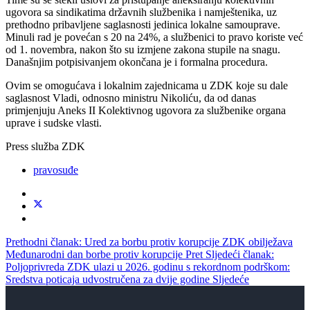
ugovora sa sindikatima državnih službenika i namještenika, uz
prethodno pribavljene saglasnosti jedinica lokalne samouprave.
Minuli rad je povećan s 20 na 24%, a službenici to pravo koriste već
od 1. novembra, nakon što su izmjene zakona stupile na snagu.
Današnjim potpisivanjem okončana je i formalna procedura.
Ovim se omogućava i lokalnim zajednicama u ZDK koje su dale
saglasnost Vladi, odnosno ministru Nikoliću, da od danas
primjenjuju Aneks II Kolektivnog ugovora za službenike organa
uprave i sudske vlasti.
Press služba ZDK
pravosuđe
Prethodni članak: Ured za borbu protiv korupcije ZDK obilježava
Međunarodni dan borbe protiv korupcije
Pret
Sljedeći članak:
Poljoprivreda ZDK ulazi u 2026. godinu s rekordnom podrškom:
Sredstva poticaja udvostručena za dvije godine
Sljedeće