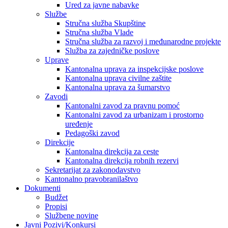
Ured za javne nabavke
Službe
Stručna služba Skupštine
Stručna služba Vlade
Stručna služba za razvoj i međunarodne projekte
Služba za zajedničke poslove
Uprave
Kantonalna uprava za inspekcijske poslove
Kantonalna uprava civilne zaštite
Kantonalna uprava za šumarstvo
Zavodi
Kantonalni zavod za pravnu pomoć
Kantonalni zavod za urbanizam i prostorno
uređenje
Pedagoški zavod
Direkcije
Kantonalna direkcija za ceste
Kantonalna direkcija robnih rezervi
Sekretarijat za zakonodavstvo
Kantonalno pravobranilaštvo
Dokumenti
Budžet
Propisi
Službene novine
Javni Pozivi/Konkursi