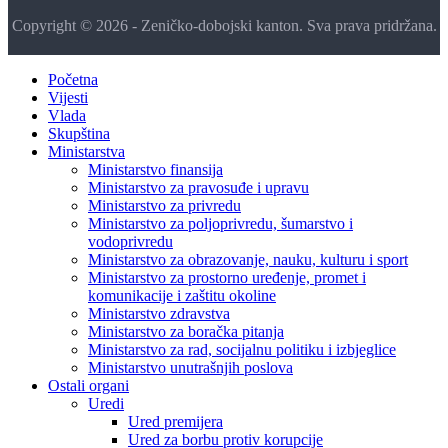
Copyright © 2026 - Zeničko-dobojski kanton. Sva prava pridržana.
Početna
Vijesti
Vlada
Skupština
Ministarstva
Ministarstvo finansija
Ministarstvo za pravosuđe i upravu
Ministarstvo za privredu
Ministarstvo za poljoprivredu, šumarstvo i
vodoprivredu
Ministarstvo za obrazovanje, nauku, kulturu i sport
Ministarstvo za prostorno uređenje, promet i
komunikacije i zaštitu okoline
Ministarstvo zdravstva
Ministarstvo za boračka pitanja
Ministarstvo za rad, socijalnu politiku i izbjeglice
Ministarstvo unutrašnjih poslova
Ostali organi
Uredi
Ured premijera
Ured za borbu protiv korupcije