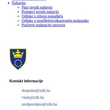
Nabavke
Plan javnih nabavki
Postupci javnih nabavki
Odluke o izboru ponuđača
Odluke o poništenju/otkazivanju postupaka
Praćenje realizacije ugovora
Kontakt informacije
skupstina@zdk.ba
vlada@zdk.ba
uredpremijera@zdk.ba