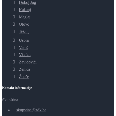
Doboj Jug
Kakanj
Maglaj
Olovo
Tešanj
Usora
Vareš
Visoko
Zavidovići
Zenica
Žepče
Kontakt informacije
Skupština
skupstina@zdk.ba