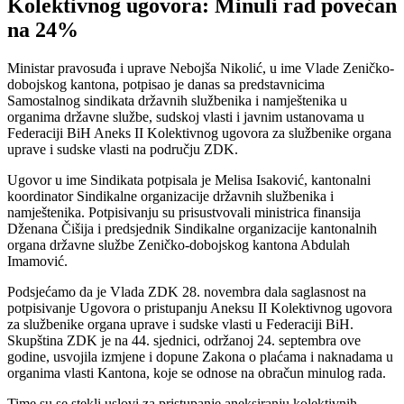
Kolektivnog ugovora: Minuli rad povećan
na 24%
Ministar pravosuđa i uprave Nebojša Nikolić, u ime Vlade Zeničko-
dobojskog kantona, potpisao je danas sa predstavnicima
Samostalnog sindikata državnih službenika i namještenika u
organima državne službe, sudskoj vlasti i javnim ustanovama u
Federaciji BiH Aneks II Kolektivnog ugovora za službenike organa
uprave i sudske vlasti na području ZDK.
Ugovor u ime Sindikata potpisala je Melisa Isaković, kantonalni
koordinator Sindikalne organizacije državnih službenika i
namještenika. Potpisivanju su prisustvovali ministrica finansija
Dženana Čišija i predsjednik Sindikalne organizacije kantonalnih
organa državne službe Zeničko-dobojskog kantona Abdulah
Imamović.
Podsjećamo da je Vlada ZDK 28. novembra dala saglasnost na
potpisivanje Ugovora o pristupanju Aneksu II Kolektivnog ugovora
za službenike organa uprave i sudske vlasti u Federaciji BiH.
Skupština ZDK je na 44. sjednici, održanoj 24. septembra ove
godine, usvojila izmjene i dopune Zakona o plaćama i naknadama u
organima vlasti Kantona, koje se odnose na obračun minulog rada.
Time su se stekli uslovi za pristupanje aneksiranju kolektivnih