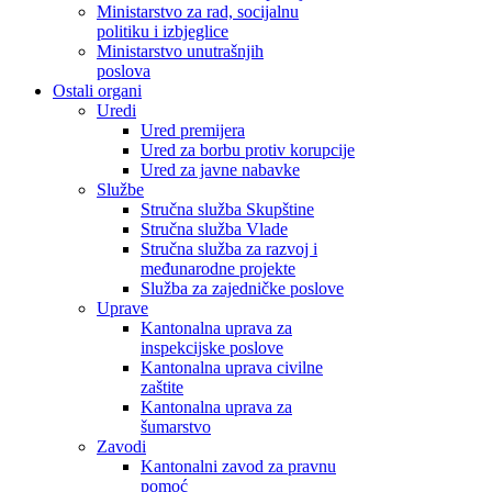
Ministarstvo za rad, socijalnu
politiku i izbjeglice
Ministarstvo unutrašnjih
poslova
Ostali organi
Uredi
Ured premijera
Ured za borbu protiv korupcije
Ured za javne nabavke
Službe
Stručna služba Skupštine
Stručna služba Vlade
Stručna služba za razvoj i
međunarodne projekte
Služba za zajedničke poslove
Uprave
Kantonalna uprava za
inspekcijske poslove
Kantonalna uprava civilne
zaštite
Kantonalna uprava za
šumarstvo
Zavodi
Kantonalni zavod za pravnu
pomoć