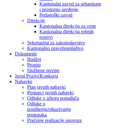
Kantonalni zavod za urbanizam
i prostorno uređenje
Pedagoški zavod
Direkcije
Kantonalna direkcija za ceste
Kantonalna direkcija robnih
rezervi
Sekretarijat za zakonodavstvo
Kantonalno pravobranilaštvo
Dokumenti
Budžet
Propisi
Službene novine
Javni Pozivi/Konkursi
Nabavke
Plan javnih nabavki
Postupci javnih nabavki
Odluke o izboru ponuđača
Odluke o
poništenju/otkazivanju
postupaka
Praćenje realizacije ugovora