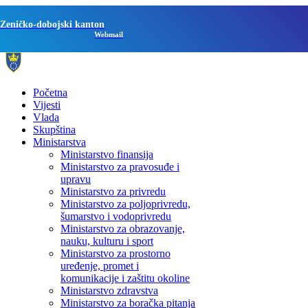
Zeničko-dobojski kanton
Webmail
Početna
Vijesti
Vlada
Skupština
Ministarstva
Ministarstvo finansija
Ministarstvo za pravosuđe i
upravu
Ministarstvo za privredu
Ministarstvo za poljoprivredu,
šumarstvo i vodoprivredu
Ministarstvo za obrazovanje,
nauku, kulturu i sport
Ministarstvo za prostorno
uređenje, promet i
komunikacije i zaštitu okoline
Ministarstvo zdravstva
Ministarstvo za boračka pitanja