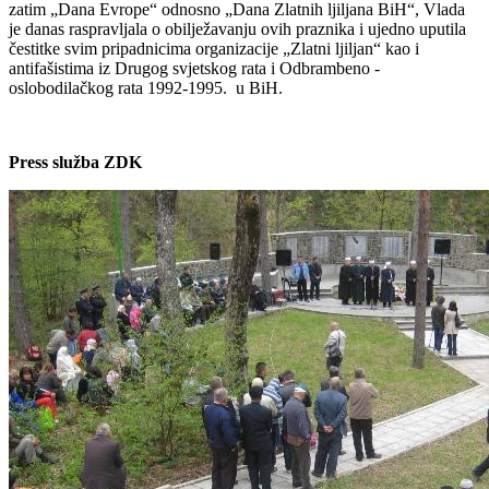
zatim „Dana Evrope“ odnosno „Dana Zlatnih ljiljana BiH“, Vlada
je danas raspravljala o obilježavanju ovih praznika i ujedno uputila
čestitke svim pripadnicima organizacije „Zlatni ljiljan“ kao i
antifašistima iz Drugog svjetskog rata i Odbrambeno -
oslobodilačkog rata 1992-1995. u BiH.
Press služba ZDK