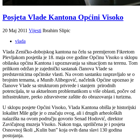
Posjeta Vlade Kantona Općini Visoko
20 Maj 2011
Vijesti
Ibrahim Slipic
vlada
Vlada Zeničko-dobojskog kantona na čelu sa premijerom Fikretom
Plevljakom posjetila je 18. maja ove godine Općinu Visoko u sklopu
obilaska općina Kantona i upoznavanja sa situacijom na terenu. Tom
prilikom održan je zajednički sastanak članova Vlade sa
predstavnicima općinske vlasti. Na ovom sastanku raspravljalo se o
brojnim temama, a Munib Alibegović, načelnik Općine upoznao je
članove Vlade sa strukturom privrede i stanjem prirodnih
potencijala, te sa aktuelnom problematikom u više oblasti, počev od
infrastrukture, preko zdravstvene zaštite do obrazovanja i turizma.
U sklopu posjete Općini Visoko, Vlada Kantona obišla je historijski
lokalitet Mile gdje je o značaju ovog, ali i drugih arheoloških
nalazišta na ovom području govorio Senad Hodović, direktor
Zavičajnog muzeja Visoko. Nakon toga, upriličena je i posjeta
Osnovnoj školi „Kulin ban” koja ovih dana slavi 130 godina
postojanja.