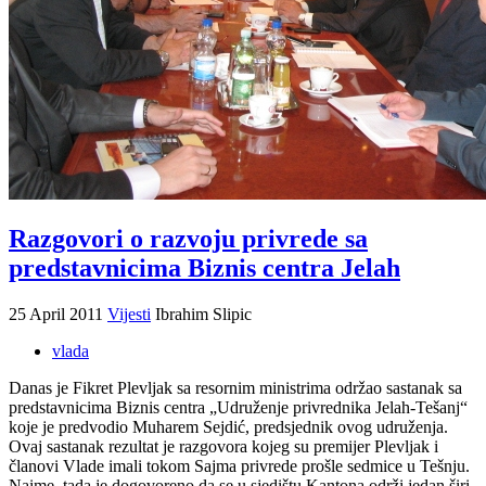
Razgovori o razvoju privrede sa
predstavnicima Biznis centra Jelah
25 April 2011
Vijesti
Ibrahim Slipic
vlada
Danas je Fikret Plevljak sa resornim ministrima održao sastanak sa
predstavnicima Biznis centra „Udruženje privrednika Jelah-Tešanj“
koje je predvodio Muharem Sejdić, predsjednik ovog udruženja.
Ovaj sastanak rezultat je razgovora kojeg su premijer Plevljak i
članovi Vlade imali tokom Sajma privrede prošle sedmice u Tešnju.
Naime, tada je dogovoreno da se u sjedištu Kantona održi jedan širi