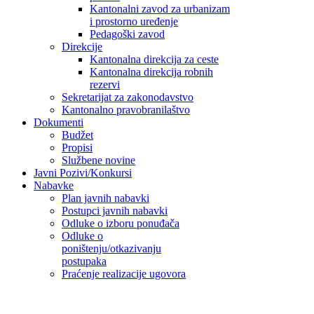
Kantonalni zavod za urbanizam
i prostorno uređenje
Pedagoški zavod
Direkcije
Kantonalna direkcija za ceste
Kantonalna direkcija robnih
rezervi
Sekretarijat za zakonodavstvo
Kantonalno pravobranilaštvo
Dokumenti
Budžet
Propisi
Službene novine
Javni Pozivi/Konkursi
Nabavke
Plan javnih nabavki
Postupci javnih nabavki
Odluke o izboru ponuđača
Odluke o
poništenju/otkazivanju
postupaka
Praćenje realizacije ugovora