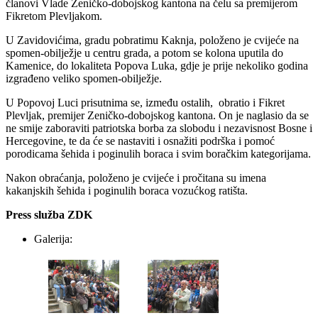
članovi Vlade Zeničko-dobojskog kantona na čelu sa premijerom
Fikretom Plevljakom.
U Zavidovićima, gradu pobratimu Kaknja, položeno je cvijeće na
spomen-obilježje u centru grada, a potom se kolona uputila do
Kamenice, do lokaliteta Popova Luka, gdje je prije nekoliko godina
izgrađeno veliko spomen-obilježje.
U Popovoj Luci prisutnima se, između ostalih, obratio i Fikret
Plevljak, premijer Zeničko-dobojskog kantona. On je naglasio da se
ne smije zaboraviti patriotska borba za slobodu i nezavisnost Bosne i
Hercegovine, te da će se nastaviti i osnažiti podrška i pomoć
porodicama šehida i poginulih boraca i svim boračkim kategorijama.
Nakon obraćanja, položeno je cvijeće i pročitana su imena
kakanjskih šehida i poginulih boraca vozućkog ratišta.
Press služba ZDK
Galerija: