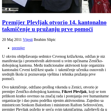
Premijer Plevljak otvorio 14. kantonalno
takmičenje u pružanju prve pomoći
20 Maj 2011
Vijesti
Ibrahim Slipic
premijer
U okviru obilježavanja sedmice Crvenog križa/krsta, održan je niz
manifestacija i promotivnih aktivnosti u svim općinama Zeničko-
dobojskog kantona. Među tradicionalne aktivnosti koje organizira
kantonalni Crveni križ/krst spada i takmičenje učenika osnovnih i
srednjih škola iz poznavanja vještina i tehnika pružanja prve
pomoći.
Ovo takmičenje, održano prošlog vikenda u Zenici, otvorio je
premijer Zeničko-dobojskog kantona,
Fikret Plevljak
, koji se tom
prilikom kratko osvrnuo na značaj rada i postojanja ove humanitarne
organizacije i dao punu podršku njenim aktivnostima. Zajedno sa
ministricom Senkom Balordom i ministrom Raifom Seferovićem,
premijer Plevljak poželio je sreću svim takmičarima, zaželjevši da u