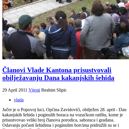
Članovi Vlade Kantona prisustvovali
obilježavanju Dana kakanjskih šehida
29 April 2011
Vijesti
Ibrahim Slipic
vlada
Jučer je u Popovoj luci, Općina Zavidovići, obilježen 28. april - Dan
kakanjskih šehida i poginulih boraca na vozućkom ratištu, kome je
prisustvovao veliki broj članova porodica, saboraca i građana.
Odavanju počasti šehidima i poginulim borcima pridružili su se i