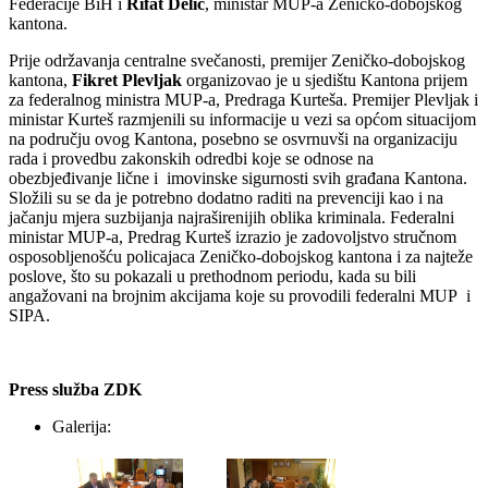
Federacije BiH i
Rifat Delić
, ministar MUP-a Zeničko-dobojskog
kantona.
Prije održavanja centralne svečanosti, premijer Zeničko-dobojskog
kantona,
Fikret Plevljak
organizovao je u sjedištu Kantona prijem
za federalnog ministra MUP-a, Predraga Kurteša. Premijer Plevljak i
ministar Kurteš razmjenili su informacije u vezi sa općom situacijom
na području ovog Kantona, posebno se osvrnuvši na organizaciju
rada i provedbu zakonskih odredbi koje se odnose na
obezbjeđivanje lične i imovinske sigurnosti svih građana Kantona.
Složili su se da je potrebno dodatno raditi na prevenciji kao i na
jačanju mjera suzbijanja najraširenijih oblika kriminala. Federalni
ministar MUP-a, Predrag Kurteš izrazio je zadovoljstvo stručnom
osposobljenošću policajaca Zeničko-dobojskog kantona i za najteže
poslove, što su pokazali u prethodnom periodu, kada su bili
angažovani na brojnim akcijama koje su provodili federalni MUP i
SIPA.
Press služba ZDK
Galerija: