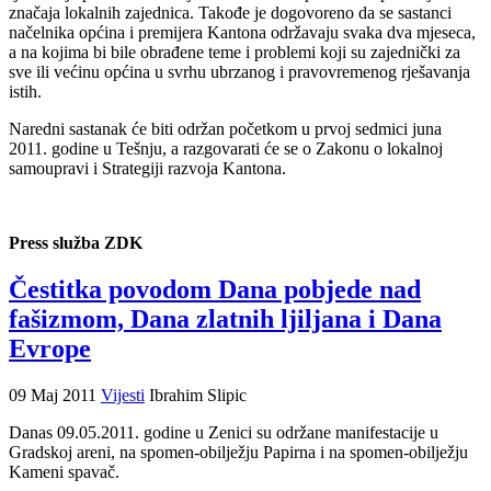
značaja lokalnih zajednica. Takođe je dogovoreno da se sastanci
načelnika općina i premijera Kantona održavaju svaka dva mjeseca,
a na kojima bi bile obrađene teme i problemi koji su zajednički za
sve ili većinu općina u svrhu ubrzanog i pravovremenog rješavanja
istih.
Naredni sastanak će biti održan početkom u prvoj sedmici juna
2011. godine u Tešnju, a razgovarati će se o Zakonu o lokalnoj
samoupravi i Strategiji razvoja Kantona.
Press služba ZDK
Čestitka povodom Dana pobjede nad
fašizmom, Dana zlatnih ljiljana i Dana
Evrope
09 Maj 2011
Vijesti
Ibrahim Slipic
Danas 09.05.2011. godine u Zenici su održane manifestacije u
Gradskoj areni, na spomen-obilježju Papirna i na spomen-obilježju
Kameni spavač.