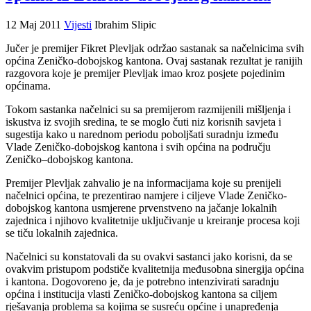
12 Maj 2011
Vijesti
Ibrahim Slipic
Jučer je premijer Fikret Plevljak održao sastanak sa načelnicima svih
općina Zeničko-dobojskog kantona. Ovaj sastanak rezultat je ranijih
razgovora koje je premijer Plevljak imao kroz posjete pojedinim
općinama.
Tokom sastanka načelnici su sa premijerom razmijenili mišljenja i
iskustva iz svojih sredina, te se moglo čuti niz korisnih savjeta i
sugestija kako u narednom periodu poboljšati suradnju između
Vlade Zeničko-dobojskog kantona i svih općina na području
Zeničko–dobojskog kantona.
Premijer Plevljak zahvalio je na informacijama koje su prenijeli
načelnici općina, te prezentirao namjere i ciljeve Vlade Zeničko-
dobojskog kantona usmjerene prvenstveno na jačanje lokalnih
zajednica i njihovo kvalitetnije uključivanje u kreiranje procesa koji
se tiču lokalnih zajednica.
Načelnici su konstatovali da su ovakvi sastanci jako korisni, da se
ovakvim pristupom podstiče kvalitetnija međusobna sinergija općina
i kantona. Dogovoreno je, da je potrebno intenzivirati saradnju
općina i institucija vlasti Zeničko-dobojskog kantona sa ciljem
rješavanja problema sa kojima se susreću općine i unapređenja