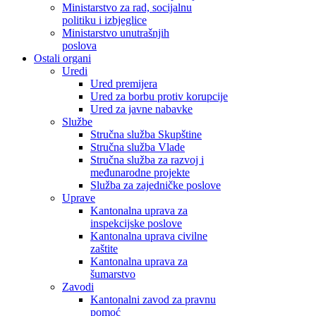
Ministarstvo za rad, socijalnu
politiku i izbjeglice
Ministarstvo unutrašnjih
poslova
Ostali organi
Uredi
Ured premijera
Ured za borbu protiv korupcije
Ured za javne nabavke
Službe
Stručna služba Skupštine
Stručna služba Vlade
Stručna služba za razvoj i
međunarodne projekte
Služba za zajedničke poslove
Uprave
Kantonalna uprava za
inspekcijske poslove
Kantonalna uprava civilne
zaštite
Kantonalna uprava za
šumarstvo
Zavodi
Kantonalni zavod za pravnu
pomoć