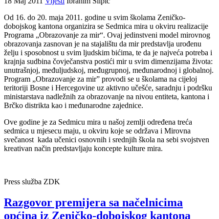
18 Maj 2011
Vijesti
Ibrahim Slipic
Od 16. do 20. maja 2011. godine u svim školama Zeničko-
dobojskog kantona organizira se Sedmica mira u okviru realizacije
Programa „Obrazovanje za mir“. Ovaj jedinstveni model mirovnog
obrazovanja zasnovan je na stajalištu da mir predstavlja urođenu
želju i sposobnost u svim ljudskim bićima, te da je najveća potreba i
krajnja sudbina čovječanstva postići mir u svim dimenzijama života:
unutrašnjoj, međuljudskoj, međugrupnoj, međunarodnoj i globalnoj.
Program „Obrazovanje za mir” provodi se u školama na cijeloj
teritoriji Bosne i Hercegovine uz aktivno učešće, saradnju i podršku
ministarstava nadležnih za obrazovanje na nivou entiteta, kantona i
Brčko distrikta kao i međunarodne zajednice.
Ove godine je za Sedmicu mira u našoj zemlji određena treća
sedmica u mjesecu maju, u okviru koje se održava i Mirovna
svečanost kada učenici osnovnih i srednjih škola na sebi svojstven
kreativan način predstavljaju koncepte kulture mira.
Press služba ZDK
Razgovor premijera sa načelnicima
općina iz Zeničko-dobojskog kantona