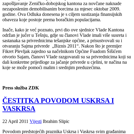
zapošljavanje Zeničko-dobojskog kantona za novčane naknade
nezaposlenim demobilisanim borcima za mjesec oktobar 2009.
godine. Ova Odluka donesena je s ciljem sustizanja finansijskih
obaveza koje postoje prema boračkim populacijama.
Inače, kako je već poznato, prvi dio ove sjednice Vlade Kantona
održan je jučer u Tešnju, gdje su članovi Vlade imali više susreta i
sastanaka sa privrednicima tešanjske općine, a prisustvovali su i
otvaranju Sajma privrede „Biznis 2011“. Nakon što je premijer
Fikret Plevljak zajedno sa načelnikom Općine Fuadom Šišićem
otvorio Sajam, članovi Vlade razgovarali su sa privrednicima koji su
dali konkretne prijedloge za jačanje privrede u cjelini, te načina na
koje se može pomoći malim i srednjim preduzećima.
Press služba ZDK
ČESTITKA POVODOM USKRSA I
VASKRSA
22 April 2011
Vijesti
Ibrahim Slipic
Povodom predstojećih praznika Uskrsa i Vaskrsa svim građanima