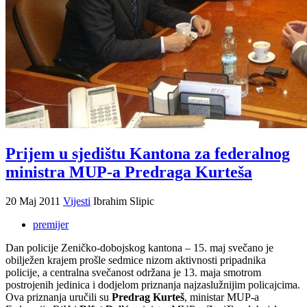
Prijem u sjedištu Kantona za federalnog
ministra MUP-a Predraga Kurteša
20 Maj 2011
Vijesti
Ibrahim Slipic
premijer
Dan policije Zeničko-dobojskog kantona – 15. maj svečano je
obilježen krajem prošle sedmice nizom aktivnosti pripadnika
policije, a centralna svečanost održana je 13. maja smotrom
postrojenih jedinica i dodjelom priznanja najzaslužnijim policajcima.
Ova priznanja uručili su
Predrag Kurteš
, ministar MUP-a