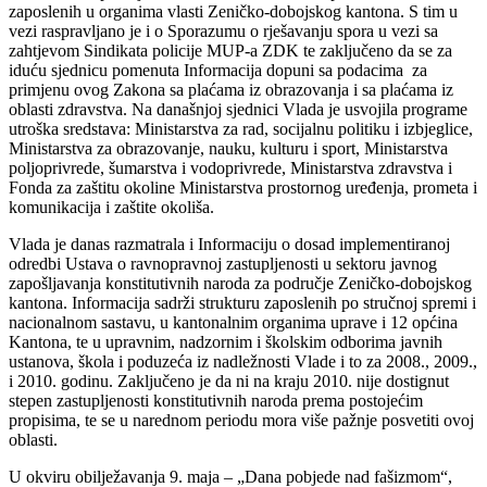
zaposlenih u organima vlasti Zeničko-dobojskog kantona. S tim u
vezi raspravljano je i o Sporazumu o rješavanju spora u vezi sa
zahtjevom Sindikata policije MUP-a ZDK te zaključeno da se za
iduću sjednicu pomenuta Informacija dopuni sa podacima za
primjenu ovog Zakona sa plaćama iz obrazovanja i sa plaćama iz
oblasti zdravstva. Na današnjoj sjednici Vlada je usvojila programe
utroška sredstava: Ministarstva za rad, socijalnu politiku i izbjeglice,
Ministarstva za obrazovanje, nauku, kulturu i sport, Ministarstva
poljoprivrede, šumarstva i vodoprivrede, Ministarstva zdravstva i
Fonda za zaštitu okoline Ministarstva prostornog uređenja, prometa i
komunikacija i zaštite okoliša.
Vlada je danas razmatrala i Informaciju o dosad implementiranoj
odredbi Ustava o ravnopravnoj zastupljenosti u sektoru javnog
zapošljavanja konstitutivnih naroda za područje Zeničko-dobojskog
kantona. Informacija sadrži strukturu zaposlenih po stručnoj spremi i
nacionalnom sastavu, u kantonalnim organima uprave i 12 općina
Kantona, te u upravnim, nadzornim i školskim odborima javnih
ustanova, škola i poduzeća iz nadležnosti Vlade i to za 2008., 2009.,
i 2010. godinu. Zaključeno je da ni na kraju 2010. nije dostignut
stepen zastupljenosti konstitutivnih naroda prema postojećim
propisima, te se u narednom periodu mora više pažnje posvetiti ovoj
oblasti.
U okviru obilježavanja 9. maja – „Dana pobjede nad fašizmom“,