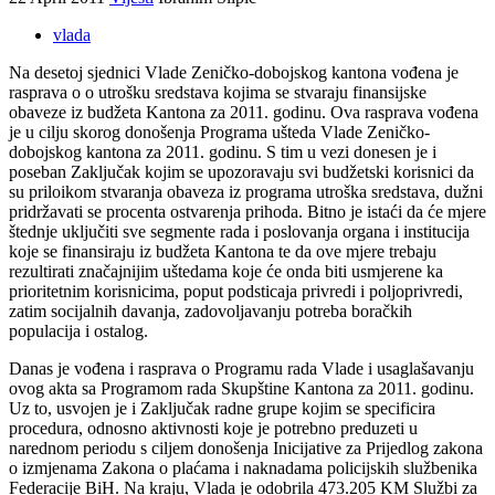
vlada
Na desetoj sjednici Vlade Zeničko-dobojskog kantona vođena je
rasprava o o utrošku sredstava kojima se stvaraju finansijske
obaveze iz budžeta Kantona za 2011. godinu. Ova rasprava vođena
je u cilju skorog donošenja Programa ušteda Vlade Zeničko-
dobojskog kantona za 2011. godinu. S tim u vezi donesen je i
poseban Zaključak kojim se upozoravaju svi budžetski korisnici da
su priloikom stvaranja obaveza iz programa utroška sredstava, dužni
pridržavati se procenta ostvarenja prihoda. Bitno je istaći da će mjere
štednje uključiti sve segmente rada i poslovanja organa i institucija
koje se finansiraju iz budžeta Kantona te da ove mjere trebaju
rezultirati značajnijim uštedama koje će onda biti usmjerene ka
prioritetnim korisnicima, poput podsticaja privredi i poljoprivredi,
zatim socijalnih davanja, zadovoljavanju potreba boračkih
populacija i ostalog.
Danas je vođena i rasprava o Programu rada Vlade i usaglašavanju
ovog akta sa Programom rada Skupštine Kantona za 2011. godinu.
Uz to, usvojen je i Zaključak radne grupe kojim se specificira
procedura, odnosno aktivnosti koje je potrebno preduzeti u
narednom periodu s ciljem donošenja Inicijative za Prijedlog zakona
o izmjenama Zakona o plaćama i naknadama policijskih službenika
Federacije BiH. Na kraju, Vlada je odobrila 473.205 KM Službi za