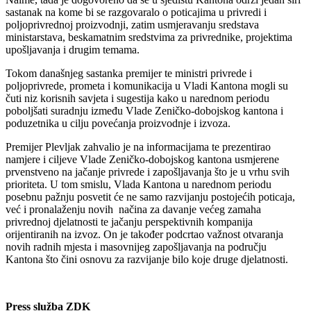
sastanak na kome bi se razgovaralo o poticajima u privredi i
poljoprivrednoj proizvodnji, zatim usmjeravanju sredstava
ministarstava, beskamatnim sredstvima za privrednike, projektima
upošljavanja i drugim temama.
Tokom današnjeg sastanka premijer te ministri privrede i
poljoprivrede, prometa i komunikacija u Vladi Kantona mogli su
čuti niz korisnih savjeta i sugestija kako u narednom periodu
poboljšati suradnju između Vlade Zeničko-dobojskog kantona i
poduzetnika u cilju povećanja proizvodnje i izvoza.
Premijer Plevljak zahvalio je na informacijama te prezentirao
namjere i ciljeve Vlade Zeničko-dobojskog kantona usmjerene
prvenstveno na jačanje privrede i zapošljavanja što je u vrhu svih
prioriteta. U tom smislu, Vlada Kantona u narednom periodu
posebnu pažnju posvetit će ne samo razvijanju postojećih poticaja,
već i pronalaženju novih načina za davanje većeg zamaha
privrednoj djelatnosti te jačanju perspektivnih kompanija
orijentiranih na izvoz. On je također podcrtao važnost otvaranja
novih radnih mjesta i masovnijeg zapošljavanja na području
Kantona što čini osnovu za razvijanje bilo koje druge djelatnosti.
Press služba ZDK