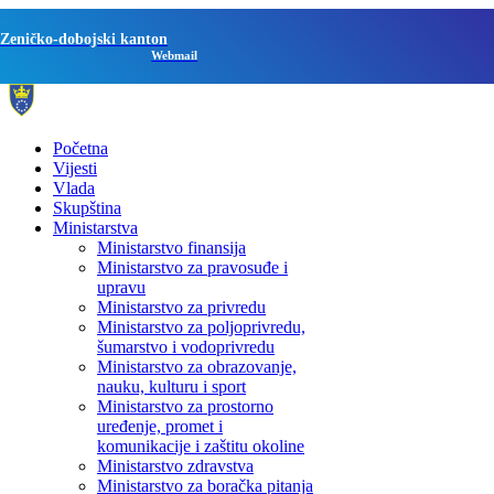
Zeničko-dobojski kanton
Webmail
Početna
Vijesti
Vlada
Skupština
Ministarstva
Ministarstvo finansija
Ministarstvo za pravosuđe i
upravu
Ministarstvo za privredu
Ministarstvo za poljoprivredu,
šumarstvo i vodoprivredu
Ministarstvo za obrazovanje,
nauku, kulturu i sport
Ministarstvo za prostorno
uređenje, promet i
komunikacije i zaštitu okoline
Ministarstvo zdravstva
Ministarstvo za boračka pitanja