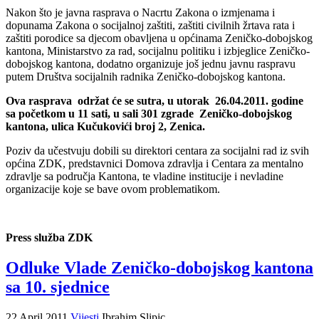
Nakon što je javna rasprava o Nacrtu Zakona o izmjenama i
dopunama Zakona o socijalnoj zaštiti, zaštiti civilnih žrtava rata i
zaštiti porodice sa djecom obavljena u općinama Zeničko-dobojskog
kantona, Ministarstvo za rad, socijalnu politiku i izbjeglice Zeničko-
dobojskog kantona, dodatno organizuje još jednu javnu raspravu
putem Društva socijalnih radnika Zeničko-dobojskog kantona.
Ova rasprava održat će se sutra, u utorak 26.04.2011. godine
sa početkom u 11 sati, u sali 301 zgrade Zeničko-dobojskog
kantona, ulica Kučukovići broj 2, Zenica.
Poziv da učestvuju dobili su direktori centara za socijalni rad iz svih
općina ZDK, predstavnici Domova zdravlja i Centara za mentalno
zdravlje sa područja Kantona, te vladine institucije i nevladine
organizacije koje se bave ovom problematikom.
Press služba ZDK
Odluke Vlade Zeničko-dobojskog kantona
sa 10. sjednice
22 April 2011
Vijesti
Ibrahim Slipic