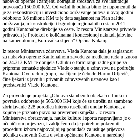
nabavku opreme i zamjenu dotrajalih sredstava za sve institucije
pravosuđa 150.000 KM. Od važnijih odluka bitno je napomenuti da
je za rekonstrukciju i investiciono održavanje puteva u ovoj godini
odobreno 3,6 miliona KM te je data saglasnost na Plan zaštite,
održavanja, rekonstrukcije i izgradnje regionalnih cesta u 2011.
godini Kantonalne direkcije za ceste. Iz resora Ministarstva privrede
prihvaćen je Protokol o količinama i koncesionoj naknadi jalovine
na kamenolomu „Borovačka stijena“ Općina Kakanj.
Iz resora Ministarstva zdravstva, Vlada Kantona dala je saglasnost
za nabavku opreme Kantonalnom zavodu za medicinu rada u iznosu
od 24.313 KM te donijela Odluku o formiranju radne grupe za
pripremu tematske sjednice Vlade o stanju u zdravstvu na području
Kantona. Ovu radnu grupu, na čijem je čelu dr. Harun Drljević,
čine ljekari iz javnih i privatnih zdravstvenih ustanova kao i
predstavnici Vlade Kantona.
Za provođenje projekta „Obnova stambenih objekata u funkciji
povratka odobreno je 565.000 KM koje će se utrošiti na stambeno
zbrinjavanje 228 porodica interno raseljenih unutar Kantona, a
kojima je priznato pravo na privremeni smještaj. Iz resora
Ministarstva obrazovanja, nauke kulture i sporta raspravljano je o
učeničkom prijevozu, i zaključeno da je potrebno pokrenuti
proceduru izbora najpovoljnijeg ponuđača za usluge prijevoza
učenika osnovnih škola u svim općinama Kantona u narednoj