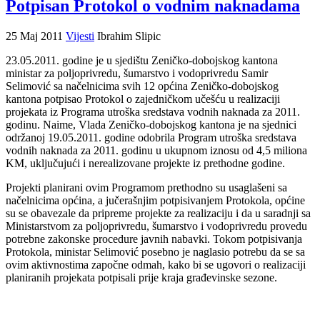
Potpisan Protokol o vodnim naknadama
25 Maj 2011
Vijesti
Ibrahim Slipic
23.05.2011. godine je u sjedištu Zeničko-dobojskog kantona
ministar za poljoprivredu, šumarstvo i vodoprivredu Samir
Selimović sa načelnicima svih 12 općina Zeničko-dobojskog
kantona potpisao Protokol o zajedničkom učešću u realizaciji
projekata iz Programa utroška sredstava vodnih naknada za 2011.
godinu. Naime, Vlada Zeničko-dobojskog kantona je na sjednici
održanoj 19.05.2011. godine odobrila Program utroška sredstava
vodnih naknada za 2011. godinu u ukupnom iznosu od 4,5 miliona
KM, uključujući i nerealizovane projekte iz prethodne godine.
Projekti planirani ovim Programom prethodno su usaglašeni sa
načelnicima općina, a jučerašnjim potpisivanjem Protokola, općine
su se obavezale da pripreme projekte za realizaciju i da u saradnji sa
Ministarstvom za poljoprivredu, šumarstvo i vodoprivredu provedu
potrebne zakonske procedure javnih nabavki. Tokom potpisivanja
Protokola, ministar Selimović posebno je naglasio potrebu da se sa
ovim aktivnostima započne odmah, kako bi se ugovori o realizaciji
planiranih projekata potpisali prije kraja građevinske sezone.