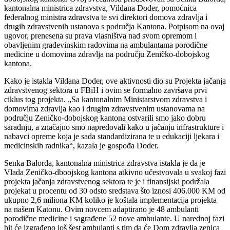
kantonalna ministrica zdravstva, Vildana Doder, pomoćnica
federalnog ministra zdravstva te svi direktori domova zdravlja i
drugih zdravstvenih ustanova s područja Kantona. Potpisom na ovaj
ugovor, prenesena su prava vlasništva nad svom opremom i
obavljenim građevinskim radovima na ambulantama porodične
medicine u domovima zdravlja na području Zeničko-dobojskog
kantona.
Kako je istakla Vildana Doder, ove aktivnosti dio su Projekta jačanja
zdravstvenog sektora u FBiH i ovim se formalno završava prvi
ciklus tog projekta. „Sa kantonalnim Ministarstvom zdravstva i
domovima zdravlja kao i drugim zdravstvenim ustanovama na
području Zeničko-dobojskog kantona ostvarili smo jako dobru
saradnju, a značajno smo napredovali kako u jačanju infrastrukture i
nabavci opreme koja je sada standardizirana te u edukaciji ljekara i
medicinskih radnika“, kazala je gospođa Doder.
Senka Balorda, kantonalna ministrica zdravstva istakla je da je
Vlada Zeničko-dboojskog kantona atkivno učestvovala u svakoj fazi
projekta jačanja zdravstvenog sektora te je i finansijski podržala
projekat u procentu od 30 odsto sredstava što iznosi 406.000 KM od
ukupno 2,6 miliona KM koliko je koštala implementacija projekta
na našem Katonu. Ovim novcem adaptirano je 48 ambulanti
porodične medicine i sagrađene 52 nove ambulante. U narednoj fazi
bit će izgrađeno još šest ambulanti s tim da će Dom zdravlja zenica