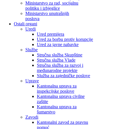
Ministarstvo za rad, socijalnu
politiku i izbjeglice
Ministarstvo unutrašnjih
poslova
Ostali organi
Uredi
Ured premijera
Ured za borbu protiv korupcije
Ured za javne nabavke
Službe
Stručna služba Skupštine
Stručna služba Vlade
Stručna služba za razvoj i
međunarodne projekte
Služba za zajedničke poslove
Uprave
Kantonalna uprava za
inspekcijske poslove
Kantonalna uprava civilne
zaštite
Kantonalna uprava za
šumarstvo
Zavodi
Kantonalni zavod za pravnu
pomoć