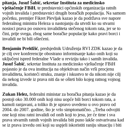
pitanja, Jusuf Šabić, sekretar Instituta za medicinsko
vještačenje FBiH
, te predstavnici općinskih organizacija ratnih
vojnih invalida i predstavnici drugih boračkih populacija. Na samom
početku, premijer Fikret Plevljak kazao je da podržava sve napore
federalnog ministra Heleza u nastojanju da utvrdi ko su stvarni
nosioci prava po osnovu invaliditeta stečenog tokom rata, jer se to
čini, prije svega, zbog same boračke populacije kako pravi borci i
invalidi ne bi bili oštećeni.
Benjamin Preldžić
, predsjednik Udruženja RVI ZDK kazao je da
je cilj ove konferencije obostrano informisanje kako onih koji su
uključeni ispred federalne Vlade u reviziju tako i samih invalida.
Jusuf Šabić
, sekretar Instituta za medicinsko vještačenje FBiH
pojasnio je da ova institucija na objektivan način vrši procjenu
invaliditeta, koristeći struku, znanje i iskustvo te da nikom nije cilj
da nekog izvede iz prava niti da se ošteti bilo kojeg ratnog vojnog
invalida.
Zukan Helez,
federalni ministar za boračka pitanja kazao je da
postoji oko 30.000 onih koji nisu uopće bili borci tokom rata, a
kamoli ranjavani, a toliko ih je upravo uvedeno u ovo pravo od
2004. do 2007. godine, što je vrlo simptomatično. „Treba odvojiti
one koji nisu ratni invalidi od onih koji to jesu, jer će time i sva
prava stvarnih ratnih vojnih invalida biti puno lakše ostvarivana kad
se iz prava izvedu oni koji su uspjeli iskoristiti raniju situaciju i biti