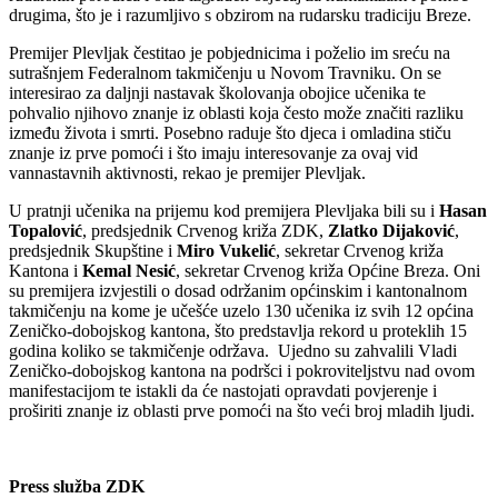
drugima, što je i razumljivo s obzirom na rudarsku tradiciju Breze.
Premijer Plevljak čestitao je pobjednicima i poželio im sreću na
sutrašnjem Federalnom takmičenju u Novom Travniku. On se
interesirao za daljnji nastavak školovanja obojice učenika te
pohvalio njihovo znanje iz oblasti koja često može značiti razliku
između života i smrti. Posebno raduje što djeca i omladina stiču
znanje iz prve pomoći i što imaju interesovanje za ovaj vid
vannastavnih aktivnosti, rekao je premijer Plevljak.
U pratnji učenika na prijemu kod premijera Plevljaka bili su i
Hasan
Topalović
, predsjednik Crvenog križa ZDK,
Zlatko Dijaković
,
predsjednik Skupštine i
Miro Vukelić
, sekretar Crvenog križa
Kantona i
Kemal Nesić
, sekretar Crvenog križa Općine Breza. Oni
su premijera izvjestili o dosad održanim općinskim i kantonalnom
takmičenju na kome je učešće uzelo 130 učenika iz svih 12 općina
Zeničko-dobojskog kantona, što predstavlja rekord u proteklih 15
godina koliko se takmičenje održava. Ujedno su zahvalili Vladi
Zeničko-dobojskog kantona na podršci i pokroviteljstvu nad ovom
manifestacijom te istakli da će nastojati opravdati povjerenje i
proširiti znanje iz oblasti prve pomoći na što veći broj mladih ljudi.
Press služba ZDK