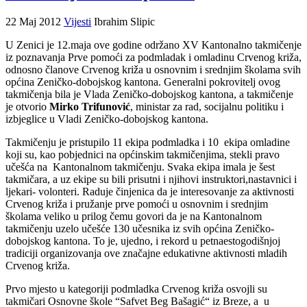
22 Maj 2012
Vijesti
Ibrahim Slipic
U Zenici je 12.maja ove godine održano XV Kantonalno takmičenje
iz poznavanja Prve pomoći za podmladak i omladinu Crvenog križa,
odnosno članove Crvenog križa u osnovnim i srednjim školama svih
općina Zeničko-dobojskog kantona. Generalni pokrovitelj ovog
takmičenja bila je Vlada Zeničko-dobojskog kantona, a takmičenje
je otvorio
Mirko Trifunović
, ministar za rad, socijalnu politiku i
izbjeglice u Vladi Zeničko-dobojskog kantona.
Takmičenju je pristupilo 11 ekipa podmladka i 10 ekipa omladine
koji su, kao pobjednici na općinskim takmičenjima, stekli pravo
učešća na Kantonalnom takmičenju. Svaka ekipa imala je šest
takmičara, a uz ekipe su bili prisutni i njihovi instruktori,nastavnici i
ljekari- volonteri. Raduje činjenica da je interesovanje za aktivnosti
Crvenog križa i pružanje prve pomoći u osnovnim i srednjim
školama veliko u prilog čemu govori da je na Kantonalnom
takmičenju uzelo učešće 130 učesnika iz svih općina Zeničko-
dobojskog kantona. To je, ujedno, i rekord u petnaestogodišnjoj
tradiciji organizovanja ove značajne edukativne aktivnosti mladih
Crvenog križa.
Prvo mjesto u kategoriji podmladka Crvenog križa osvojli su
takmičari Osnovne škole “Safvet Beg Bašagić“ iz Breze, a u