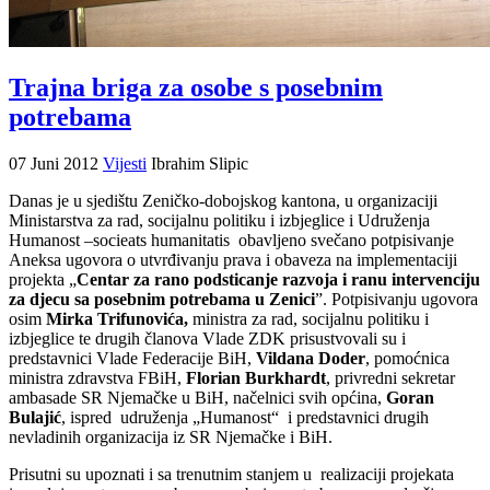
Trajna briga za osobe s posebnim
potrebama
07 Juni 2012
Vijesti
Ibrahim Slipic
Danas je u sjedištu Zeničko-dobojskog kantona, u organizaciji
Ministarstva za rad, socijalnu politiku i izbjeglice i Udruženja
Humanost –socieats humanitatis obavljeno svečano potpisivanje
Aneksa ugovora o utvrđivanju prava i obaveza na implementaciji
projekta „
Centar za rano podsticanje razvoja i ranu intervenciju
za djecu sa posebnim potrebama u Zenici
”. Potpisivanju ugovora
osim
Mirka Trifunovića,
ministra za rad, socijalnu politiku i
izbjeglice te drugih članova Vlade ZDK prisustvovali su i
predstavnici Vlade Federacije BiH,
Vildana Doder
, pomoćnica
ministra zdravstva FBiH,
Florian Burkhardt
, privredni sekretar
ambasade SR Njemačke u BiH, načelnici svih općina,
Goran
Bulajić
, ispred udruženja „Humanost“ i predstavnici drugih
nevladinih organizacija iz SR Njemačke i BiH.
Prisutni su upoznati i sa trenutnim stanjem u realizaciji projekata