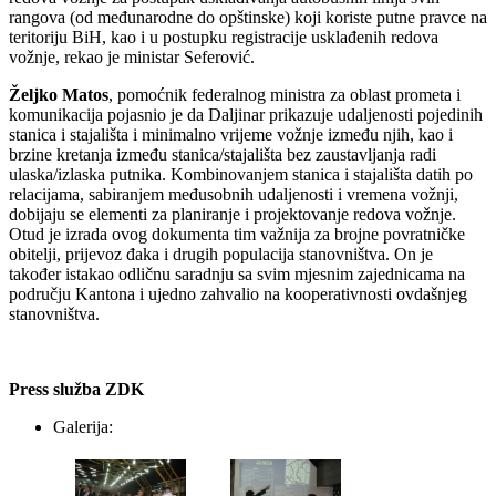
rangova (od međunarodne do opštinske) koji koriste putne pravce na
teritoriju BiH, kao i u postupku registracije usklađenih redova
vožnje, rekao je ministar Seferović.
Željko Matos
, pomoćnik federalnog ministra za oblast prometa i
komunikacija pojasnio je da Daljinar prikazuje udaljenosti pojedinih
stanica i stajališta i minimalno vrijeme vožnje između njih, kao i
brzine kretanja između stanica/stajališta bez zaustavljanja radi
ulaska/izlaska putnika. Kombinovanjem stanica i stajališta datih po
relacijama, sabiranjem međusobnih udaljenosti i vremena vožnji,
dobijaju se elementi za planiranje i projektovanje redova vožnje.
Otud je izrada ovog dokumenta tim važnija za brojne povratničke
obitelji, prijevoz đaka i drugih populacija stanovništva. On je
također istakao odličnu saradnju sa svim mjesnim zajednicama na
području Kantona i ujedno zahvalio na kooperativnosti ovdašnjeg
stanovništva.
Press služba ZDK
Galerija: