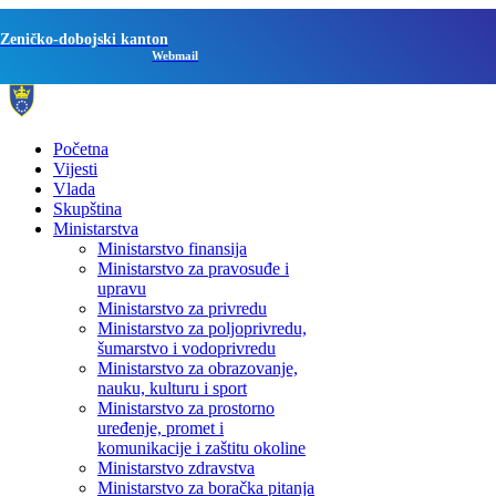
Zeničko-dobojski kanton
Webmail
Početna
Vijesti
Vlada
Skupština
Ministarstva
Ministarstvo finansija
Ministarstvo za pravosuđe i
upravu
Ministarstvo za privredu
Ministarstvo za poljoprivredu,
šumarstvo i vodoprivredu
Ministarstvo za obrazovanje,
nauku, kulturu i sport
Ministarstvo za prostorno
uređenje, promet i
komunikacije i zaštitu okoline
Ministarstvo zdravstva
Ministarstvo za boračka pitanja