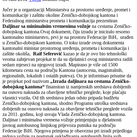
Jučer je u organizaciji Ministarstva za prostorno uređenje, promet i
komunikacije i zaštitu okoline Zeničko-dobojskog kantona i
Federalnog ministarstva prometa i komunikacija prezentiran
Daljinar sa minimalnim vremenima vožnje
na cestama Zeničko-
dobojskog kantona.Ovaj dokument, čiju izradu je iniciralo resorno
kantonalno ministarstvo, prvi je na prostoru Federacije BiH, urađen
u Zeničko-dobojskom kantonu. O toku izrade ovog dokumenta
kantonalni ministar prostornog uređenja, prometa i komunikacija i
zaštite okoliša,
Raif Seferović
kazao je da je ovo bio tehnološki
veoma zahtjevan projekat te da su djelatnici ovog ministarstva radili
sedam mjeseci na njegovoj izradi. Mapirano je više od 1500
kilometara cesta na području Kantona (autocesta, magistralnih,
regionalnih, lokalnih i ostalih puteva). On je informisao prisutne da
je projekat pod nazivom
„Izrada daljinara na cestama Zeničko-
dobojskog kantona“
finansiran iz namjenskih sredstava dobijenih
na osnovu naknada za obavljene tehničke preglede, koje plaćaju
vlasnici vozila. Od tih sredstava jedan odsto pripada budžetu
Zeničko-dobojskog kantona, shodno Programu utroška sredstava
dobijenih na osnovu naknada za obavljene tehničke preglede vozila
za 2011. godinu, koji usvaja Vlada Zeničko-dobojskog kantona.
Daljinar i minimalna vremena vožnje primjenjuju u djelatnosti
javnog autobusnog linijskog prijevoza putnika na području
Federacije BiH. Njegova primjena je obavezna pri izradi prijedloga
redova vožnje za postupak usklađivanja autobusnih linija svih