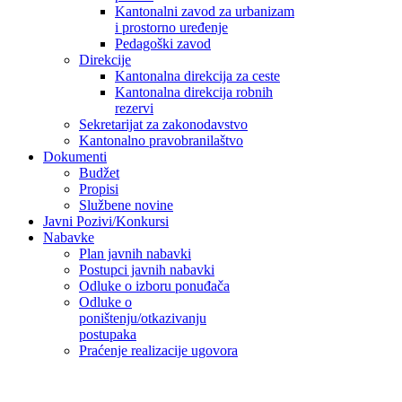
Kantonalni zavod za urbanizam
i prostorno uređenje
Pedagoški zavod
Direkcije
Kantonalna direkcija za ceste
Kantonalna direkcija robnih
rezervi
Sekretarijat za zakonodavstvo
Kantonalno pravobranilaštvo
Dokumenti
Budžet
Propisi
Službene novine
Javni Pozivi/Konkursi
Nabavke
Plan javnih nabavki
Postupci javnih nabavki
Odluke o izboru ponuđača
Odluke o
poništenju/otkazivanju
postupaka
Praćenje realizacije ugovora