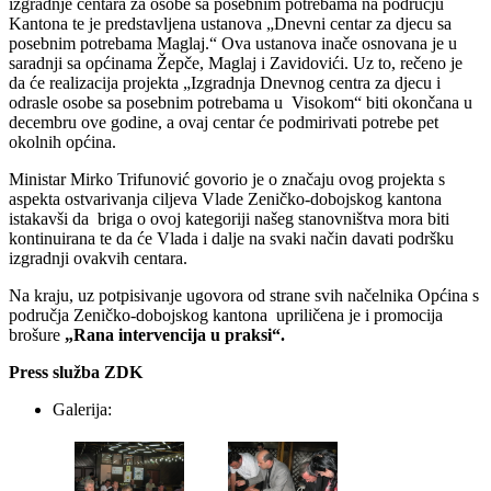
izgradnje centara za osobe sa posebnim potrebama na području
Kantona te je predstavljena ustanova „Dnevni centar za djecu sa
posebnim potrebama Maglaj.“ Ova ustanova inače osnovana je u
saradnji sa općinama Žepče, Maglaj i Zavidovići. Uz to, rečeno je
da će realizacija projekta „Izgradnja Dnevnog centra za djecu i
odrasle osobe sa posebnim potrebama u Visokom“ biti okončana u
decembru ove godine, a ovaj centar će podmirivati potrebe pet
okolnih općina.
Ministar Mirko Trifunović govorio je o značaju ovog projekta s
aspekta ostvarivanja ciljeva Vlade Zeničko-dobojskog kantona
istakavši da briga o ovoj kategoriji našeg stanovništva mora biti
kontinuirana te da će Vlada i dalje na svaki način davati podršku
izgradnji ovakvih centara.
Na kraju, uz potpisivanje ugovora od strane svih načelnika Općina s
područja Zeničko-dobojskog kantona upriličena je i promocija
brošure
„Rana intervencija u praksi“.
Press služba ZDK
Galerija: