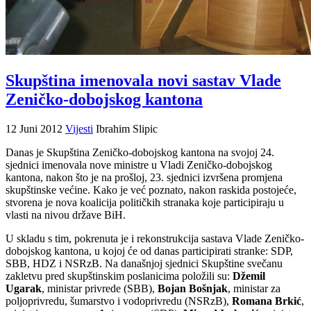
Skupština imenovala novi sastav Vlade
Zeničko-dobojskog kantona
12 Juni 2012
Vijesti
Ibrahim Slipic
Danas je Skupština Zeničko-dobojskog kantona na svojoj 24.
sjednici imenovala nove ministre u Vladi Zeničko-dobojskog
kantona, nakon što je na prošloj, 23. sjednici izvršena promjena
skupštinske većine. Kako je već poznato, nakon raskida postojeće,
stvorena je nova koalicija političkih stranaka koje participiraju u
vlasti na nivou države BiH.
U skladu s tim, pokrenuta je i rekonstrukcija sastava Vlade Zeničko-
dobojskog kantona, u kojoj će od danas participirati stranke: SDP,
SBB, HDZ i NSRzB. Na današnjoj sjednici Skupštine svečanu
zakletvu pred skupštinskim poslanicima položili su:
Džemil
Ugarak
, ministar privrede (SBB),
Bojan Bošnjak
, ministar za
poljoprivredu, šumarstvo i vodoprivredu (NSRzB),
Romana Brkić
,