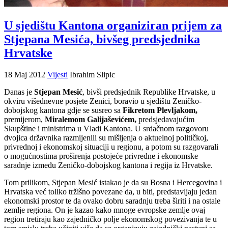
U sjedištu Kantona organiziran prijem za
Stjepana Mesića, bivšeg predsjednika
Hrvatske
18 Maj 2012
Vijesti
Ibrahim Slipic
Danas je
Stjepan Mesić
, bivši predsjednik Republike Hrvatske, u
okviru višednevne posjete Zenici, boravio u sjedištu Zeničko-
dobojskog kantona gdje se susreo sa
Fikretom Plevljakom,
premijerom,
Miralemom Galijaševićem,
predsjedavajućim
Skupštine i ministrima u Vladi Kantona. U srdačnom razgovoru
dvojica državnika razmijenili su mišljenja o aktuelnoj političkoj,
privrednoj i ekonomskoj situaciji u regionu, a potom su razgovarali
o mogućnostima proširenja postojeće privredne i ekonomske
saradnje između Zeničko-dobojskog kantona i regija iz Hrvatske.
Tom prilikom, Stjepan Mesić istakao je da su Bosna i Hercegovina i
Hrvatska već toliko tržišno povezane da, u biti, predstavljaju jedan
ekonomski prostor te da ovako dobru saradnju treba širiti i na ostale
zemlje regiona. On je kazao kako mnoge evropske zemlje ovaj
region tretiraju kao zajedničko polje ekonomskog povezivanja te u