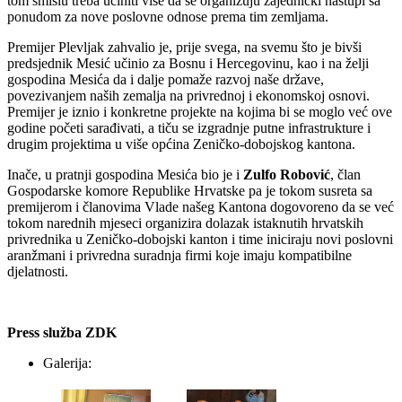
tom smislu treba učiniti više da se organizuju zajednički nastupi sa
ponudom za nove poslovne odnose prema tim zemljama.
Premijer Plevljak zahvalio je, prije svega, na svemu što je bivši
predsjednik Mesić učinio za Bosnu i Hercegovinu, kao i na želji
gospodina Mesića da i dalje pomaže razvoj naše države,
povezivanjem naših zemalja na privrednoj i ekonomskoj osnovi.
Premijer je iznio i konkretne projekte na kojima bi se moglo već ove
godine početi sarađivati, a tiču se izgradnje putne infrastrukture i
drugim projektima u više općina Zeničko-dobojskog kantona.
Inače, u pratnji gospodina Mesića bio je i
Zulfo Robović
, član
Gospodarske komore Republike Hrvatske pa je tokom susreta sa
premijerom i članovima Vlade našeg Kantona dogovoreno da se već
tokom narednih mjeseci organizira dolazak istaknutih hrvatskih
privrednika u Zeničko-dobojski kanton i time iniciraju novi poslovni
aranžmani i privredna suradnja firmi koje imaju kompatibilne
djelatnosti.
Press služba ZDK
Galerija: