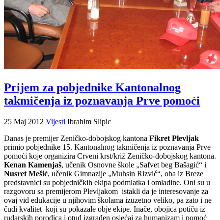
Prijem za pobjednike Kantonalnog
takmičenja iz poznavanja Prve pomoći
25 Maj 2012
Vijesti
Ibrahim Slipic
Danas je premijer Zeničko-dobojskog kantona
Fikret Plevljak
primio pobjednike 15. Kantonalnog takmičenja iz poznavanja Prve
pomoći koje organizira Crveni krst/križ Zeničko-dobojskog kantona.
Kenan Kamenjaš
, učenik Osnovne škole „Safvet beg Bašagić“ i
Nusret Mešić
, učenik Gimnazije „Muhsin Rizvić“, oba iz Breze
predstavnici su pobjedničkih ekipa podmlatka i omladine. Oni su u
razgovoru sa premijerom Plevljakom istakli da je interesovanje za
ovaj vid edukacije u njihovim školama izuzetno veliko, pa zato i ne
čudi kvalitet koji su pokazale obje ekipe. Inače, obojica potiču iz
rudarskih porodica i otud izgrađen osjećaj za humanizam i pomoć