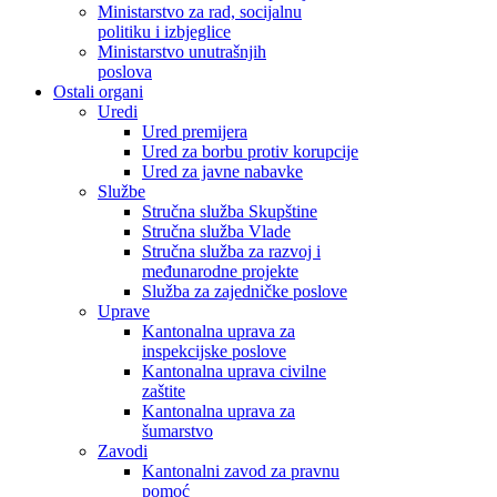
Ministarstvo za rad, socijalnu
politiku i izbjeglice
Ministarstvo unutrašnjih
poslova
Ostali organi
Uredi
Ured premijera
Ured za borbu protiv korupcije
Ured za javne nabavke
Službe
Stručna služba Skupštine
Stručna služba Vlade
Stručna služba za razvoj i
međunarodne projekte
Služba za zajedničke poslove
Uprave
Kantonalna uprava za
inspekcijske poslove
Kantonalna uprava civilne
zaštite
Kantonalna uprava za
šumarstvo
Zavodi
Kantonalni zavod za pravnu
pomoć