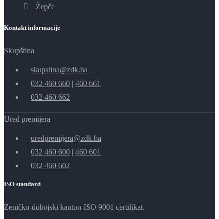
Žepče
Kontakt informacije
Skupština
skupstina@zdk.ba
032 460 660
|
460 661
032 460 662
Ured premijera
uredpremijera@zdk.ba
032 460 600
|
460 601
032 460 602
ISO standard
Zeničko-dobojski kanton-ISO 9001 certifikat.