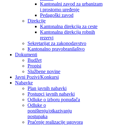
Kantonalni zavod za urbanizam
i prostorno uređenje
Pedagoški zavod
Direkcije
Kantonalna direkcija za ceste
Kantonalna direkcija robnih
rezervi
Sekretarijat za zakonodavstvo
Kantonalno pravobranilaštvo
Dokumenti
Budžet
Propisi
Službene novine
Javni Pozivi/Konkursi
Nabavke
Plan javnih nabavki
Postupci javnih nabavki
Odluke o izboru ponuđača
Odluke o
poništenju/otkazivanju
postupaka
Praćenje realizacije ugovora