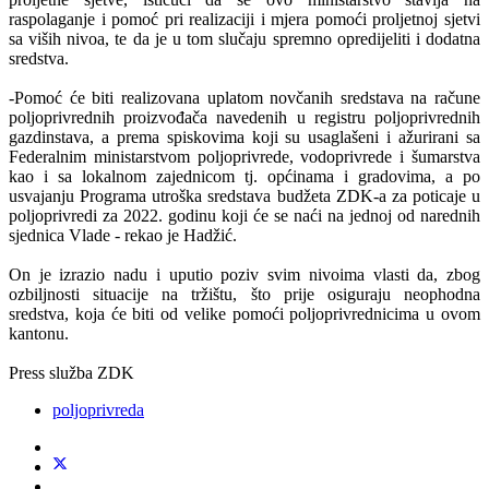
raspolaganje i pomoć pri realizaciji i mjera pomoći proljetnoj sjetvi
sa viših nivoa, te da je u tom slučaju spremno opredijeliti i dodatna
sredstva.
-Pomoć će biti realizovana uplatom novčanih sredstava na račune
poljoprivrednih proizvođača navedenih u registru poljoprivrednih
gazdinstava, a prema spiskovima koji su usaglašeni i ažurirani sa
Federalnim ministarstvom poljoprivrede, vodoprivrede i šumarstva
kao i sa lokalnom zajednicom tj. općinama i gradovima, a po
usvajanju Programa utroška sredstava budžeta ZDK-a za poticaje u
poljoprivredi za 2022. godinu koji će se naći na jednoj od narednih
sjednica Vlade - rekao je Hadžić.
On je izrazio nadu i uputio poziv svim nivoima vlasti da, zbog
ozbiljnosti situacije na tržištu, što prije osiguraju neophodna
sredstva, koja će biti od velike pomoći poljoprivrednicima u ovom
kantonu.
Press služba ZDK
poljoprivreda