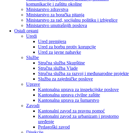
komunikacije i zaštitu okoline
Ministarstvo zdravstva
Ministarstvo za boračka pitanja
Ministarstvo za rad, socijalnu politiku i izbjeglice
Ministarstvo unutrašnjih poslova
Ostali organi
Uredi
Ured premijera
Ured za borbu protiv korupcije
Ured za javne nabavke
Službe
Stručna služba Skupštine
Stručna služba Vlade
Stručna služba za razvoj i međunarodne projekte
Služba za zajedničke poslove
Uprave
Kantonalna uprava za inspekcijske poslove
Kantonalna uprava civilne zaštite
Kantonalna uprava za šumarstvo
Zavodi
Kantonalni zavod za pravnu pomoć
Kantonalni zavod za urbanizam i prostorno
uređenje
Pedagoški zavod
Direkcije