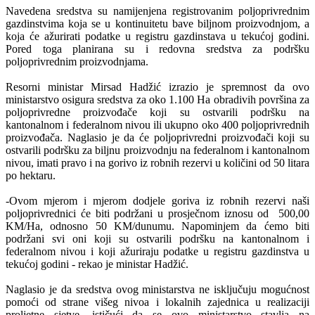
Navedena sredstva su namijenjena registrovanim poljoprivrednim
gazdinstvima koja se u kontinuitetu bave biljnom proizvodnjom, a
koja će ažurirati podatke u registru gazdinstava u tekućoj godini.
Pored toga planirana su i redovna sredstva za podršku
poljoprivrednim proizvodnjama.
Resorni ministar Mirsad Hadžić izrazio je spremnost da ovo
ministarstvo osigura sredstva za oko 1.100 Ha obradivih površina za
poljoprivredne proizvođače koji su ostvarili podršku na
kantonalnom i federalnom nivou ili ukupno oko 400 poljoprivrednih
proizvođača. Naglasio je da će poljoprivredni proizvođači koji su
ostvarili podršku za biljnu proizvodnju na federalnom i kantonalnom
nivou, imati pravo i na gorivo iz robnih rezervi u količini od 50 litara
po hektaru.
-Ovom mjerom i mjerom dodjele goriva iz robnih rezervi naši
poljoprivrednici će biti podržani u prosječnom iznosu od 500,00
KM/Ha, odnosno 50 KM/dunumu. Napominjem da ćemo biti
podržani svi oni koji su ostvarili podršku na kantonalnom i
federalnom nivou i koji ažuriraju podatke u registru gazdinstva u
tekućoj godini - rekao je ministar Hadžić.
Naglasio je da sredstva ovog ministarstva ne isključuju mogućnost
pomoći od strane višeg nivoa i lokalnih zajednica u realizaciji
proljetne sjetve, ističući da se ovo ministarstvo stavlja na