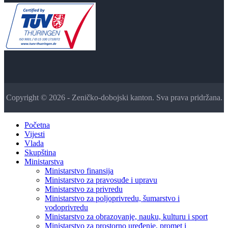
Copyright © 2026 - Zeničko-dobojski kanton. Sva prava pridržana.
Početna
Vijesti
Vlada
Skupština
Ministarstva
Ministarstvo finansija
Ministarstvo za pravosuđe i upravu
Ministarstvo za privredu
Ministarstvo za poljoprivredu, šumarstvo i
vodoprivredu
Ministarstvo za obrazovanje, nauku, kulturu i sport
Ministarstvo za prostorno uređenje, promet i