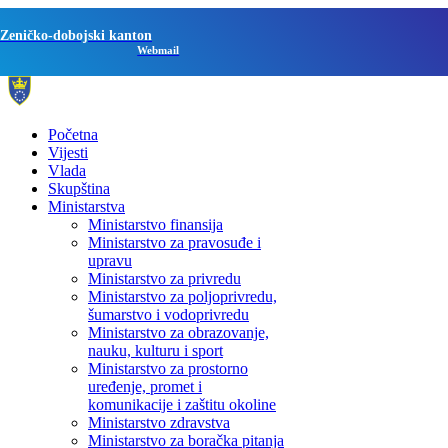
Zeničko-dobojski kanton
Webmail
Početna
Vijesti
Vlada
Skupština
Ministarstva
Ministarstvo finansija
Ministarstvo za pravosuđe i
upravu
Ministarstvo za privredu
Ministarstvo za poljoprivredu,
šumarstvo i vodoprivredu
Ministarstvo za obrazovanje,
nauku, kulturu i sport
Ministarstvo za prostorno
uređenje, promet i
komunikacije i zaštitu okoline
Ministarstvo zdravstva
Ministarstvo za boračka pitanja