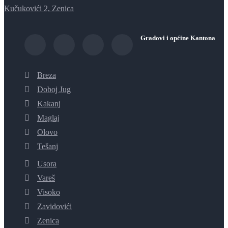
Kučukovići 2, Zenica
Gradovi i općine Kantona
Breza
Doboj Jug
Kakanj
Maglaj
Olovo
Tešanj
Usora
Vareš
Visoko
Zavidovići
Zenica