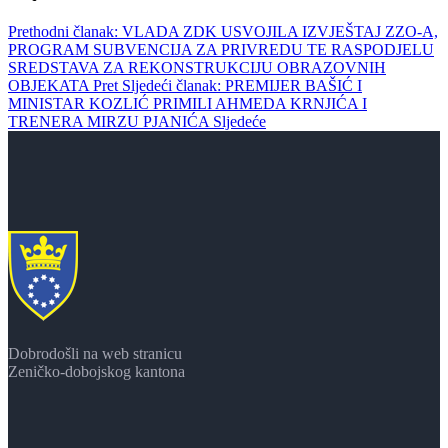
Prethodni članak: VLADA ZDK USVOJILA IZVJEŠTAJ ZZO-A,
PROGRAM SUBVENCIJA ZA PRIVREDU TE RASPODJELU
SREDSTAVA ZA REKONSTRUKCIJU OBRAZOVNIH
OBJEKATA
Pret
Sljedeći članak: PREMIJER BAŠIĆ I
MINISTAR KOZLIĆ PRIMILI AHMEDA KRNJIĆA I
TRENERA MIRZU PJANIĆA
Sljedeće
Dobrodošli na web stranicu
Zeničko-dobojskog kantona