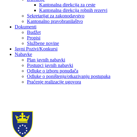
Kantonalna direkcija za ceste
Kantonalna direkcija robnih rezervi
Sekretarijat za zakonodavstvo
Kantonalno pravobranilaštvo
Dokumenti
Budžet
Propisi
Službene novine
Javni Pozivi/Konkursi
Nabavke
Plan javnih nabavki
Postupci javnih nabavki
Odluke o izboru ponuđača
Odluke o poništenju/otkazivanju postupaka
Praćenje realizacije ugovora