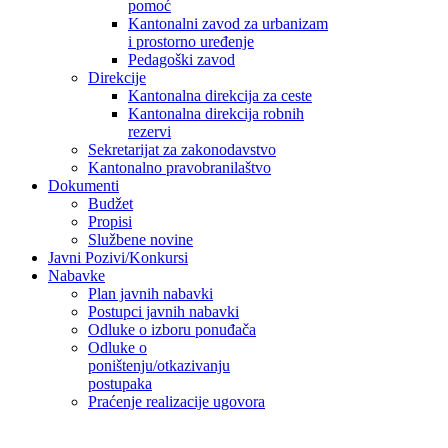
pomoć
Kantonalni zavod za urbanizam
i prostorno uređenje
Pedagoški zavod
Direkcije
Kantonalna direkcija za ceste
Kantonalna direkcija robnih
rezervi
Sekretarijat za zakonodavstvo
Kantonalno pravobranilaštvo
Dokumenti
Budžet
Propisi
Službene novine
Javni Pozivi/Konkursi
Nabavke
Plan javnih nabavki
Postupci javnih nabavki
Odluke o izboru ponuđača
Odluke o
poništenju/otkazivanju
postupaka
Praćenje realizacije ugovora