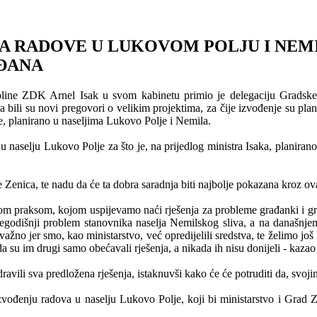
A RADOVE U LUKOVOM POLJU I NEMI
AĐANA
 okoline ZDK Arnel Isak u svom kabinetu primio je delegaciju Grad
 bili su novi pregovori o velikim projektima, za čije izvođenje su plan
ne, planirano u naseljima Lukovo Polje i Nemila.
ca u naselju Lukovo Polje za što je, na prijedlog ministra Isaka, plani
e Zenica, te nadu da će ta dobra saradnja biti najbolje pokazana kroz o
rom praksom, kojom uspijevamo naći rješenja za probleme građanki i gr
šegodišnji problem stanovnika naselja Nemilskog sliva, a na današnje
e važno jer smo, kao ministarstvo, već opredijelili sredstva, te želimo jo
 su im drugi samo obećavali rješenja, a nikada ih nisu donijeli - kaza
dravili sva predložena rješenja, istaknuvši kako će će potruditi da, sv
zvođenju radova u naselju Lukovo Polje, koji bi ministarstvo i Grad Z