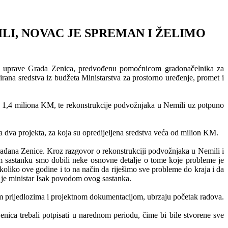
LI, NOVAC JE SPREMAN I ŽELIMO
ske uprave Grada Zenica, predvođenu pomoćnicom gradonačelnika za
irana sredstva iz budžeta Ministarstva za prostorno uređenje, promet i
rano 1,4 miliona KM, te rekonstrukcije podvožnjaka u Nemili uz potpuno
va dva projekta, za koja su opredijeljena sredstva veća od milion KM.
ađana Zenice. Kroz razgovor o rekonstrukciji podvožnjaka u Nemili i
m sastanku smo dobili neke osnovne detalje o tome koje probleme je
š koliko ove godine i to na način da riješimo sve probleme do kraja i da
o je ministar Isak povodom ovog sastanka.
ojim prijedlozima i projektnom dokumentacijom, ubrzaju početak radova.
enica trebali potpisati u narednom periodu, čime bi bile stvorene sve