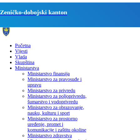
Zeničko-dobojski kanton
Početna
Vijesti
Vlada
Skupština
Ministarstva
Ministarstvo finansija
Ministarstvo za pravosuđe i
upravu
Ministarstvo za privredu
Ministarstvo za poljoprivredu,
šumarstvo i vodoprivredu
Ministarstvo za obrazovanje,
nauku, kulturu i sport
Ministarstvo za prostorno
uređenje, promet i
komunikacije i zaštitu okoline
Ministarstvo zdravstva