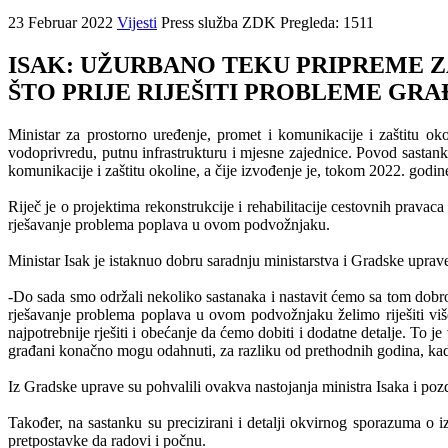
23 Februar 2022
Vijesti
Press služba ZDK
Pregleda: 1511
ISAK: UŽURBANO TEKU PRIPREME Z
ŠTO PRIJE RIJEŠITI PROBLEME GR
Ministar za prostorno uređenje, promet i komunikacije i zaštitu
vodoprivredu, putnu infrastrukturu i mjesne zajednice. Povod sastanka
komunikacije i zaštitu okoline, a čije izvođenje je, tokom 2022. godi
Riječ je o projektima rekonstrukcije i rehabilitacije cestovnih prava
rješavanje problema poplava u ovom podvožnjaku.
Ministar Isak je istaknuo dobru saradnju ministarstva i Gradske uprav
-Do sada smo održali nekoliko sastanaka i nastavit ćemo sa tom dob
rješavanje problema poplava u ovom podvožnjaku želimo riješiti vi
najpotrebnije rješiti i obećanje da ćemo dobiti i dodatne detalje. To j
građani konačno mogu odahnuti, za razliku od prethodnih godina, kada
Iz Gradske uprave su pohvalili ovakva nastojanja ministra Isaka i poz
Također, na sastanku su precizirani i detalji okvirnog sporazuma o i
pretpostavke da radovi i počnu.