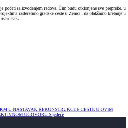
rije početi sa izvođenjem radova. Čim budu otklonjene sve prepreke, u
projektima rasteretimo gradske ceste u Zenici i da olakšamo kretanje u
istar Isak.
000 KM U NASTAVAK REKONSTRUKCIJE CESTE U OVIM
 KOLEKTIVNOM UGOVORU
Sljedeće