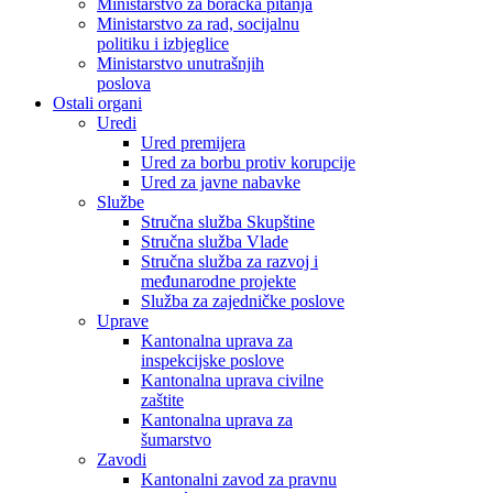
Ministarstvo za boračka pitanja
Ministarstvo za rad, socijalnu
politiku i izbjeglice
Ministarstvo unutrašnjih
poslova
Ostali organi
Uredi
Ured premijera
Ured za borbu protiv korupcije
Ured za javne nabavke
Službe
Stručna služba Skupštine
Stručna služba Vlade
Stručna služba za razvoj i
međunarodne projekte
Služba za zajedničke poslove
Uprave
Kantonalna uprava za
inspekcijske poslove
Kantonalna uprava civilne
zaštite
Kantonalna uprava za
šumarstvo
Zavodi
Kantonalni zavod za pravnu