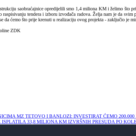
strukciju saobraćajnice opredijelili smo 1,4 miliona KM i želimo što p
o raspisivanju tendera i izboru izvođača radova. Želja nam je da svim 
da ćemo što prije krenuti u realizaciju ovog projekta - zaključio je min
okoline ZDK
TAVNICIMA MZ TETOVO I BANLOZI: INVESTIRAT ĆEMO 200.
ODINE ISPLATILA 33,8 MILIONA KM IZVRŠNIH PRESUDA PO