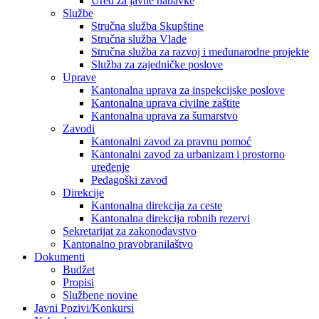
Ured za javne nabavke
Službe
Stručna služba Skupštine
Stručna služba Vlade
Stručna služba za razvoj i međunarodne projekte
Služba za zajedničke poslove
Uprave
Kantonalna uprava za inspekcijske poslove
Kantonalna uprava civilne zaštite
Kantonalna uprava za šumarstvo
Zavodi
Kantonalni zavod za pravnu pomoć
Kantonalni zavod za urbanizam i prostorno
uređenje
Pedagoški zavod
Direkcije
Kantonalna direkcija za ceste
Kantonalna direkcija robnih rezervi
Sekretarijat za zakonodavstvo
Kantonalno pravobranilaštvo
Dokumenti
Budžet
Propisi
Službene novine
Javni Pozivi/Konkursi