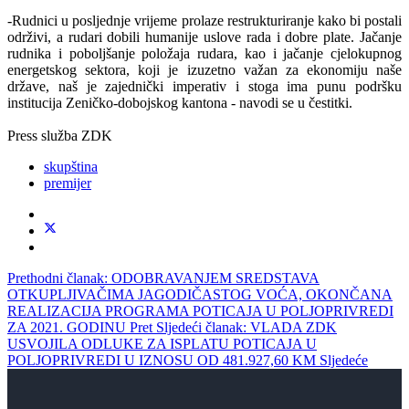
-Rudnici u posljednje vrijeme prolaze restrukturiranje kako bi postali
održivi, a rudari dobili humanije uslove rada i dobre plate. Jačanje
rudnika i poboljšanje položaja rudara, kao i jačanje cjelokupnog
energetskog sektora, koji je izuzetno važan za ekonomiju naše
države, naš je zajednički imperativ i stoga ima punu podršku
institucija Zeničko-dobojskog kantona - navodi se u čestitki.
Press služba ZDK
skupština
premijer
Prethodni članak: ODOBRAVANJEM SREDSTAVA
OTKUPLJIVAČIMA JAGODIČASTOG VOĆA, OKONČANA
REALIZACIJA PROGRAMA POTICAJA U POLJOPRIVREDI
ZA 2021. GODINU
Pret
Sljedeći članak: VLADA ZDK
USVOJILA ODLUKE ZA ISPLATU POTICAJA U
POLJOPRIVREDI U IZNOSU OD 481.927,60 KM
Sljedeće