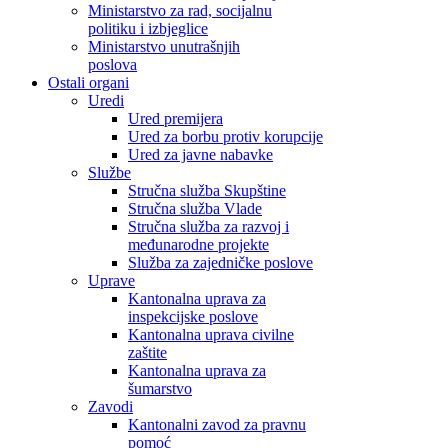
Ministarstvo za rad, socijalnu
politiku i izbjeglice
Ministarstvo unutrašnjih
poslova
Ostali organi
Uredi
Ured premijera
Ured za borbu protiv korupcije
Ured za javne nabavke
Službe
Stručna služba Skupštine
Stručna služba Vlade
Stručna služba za razvoj i
međunarodne projekte
Služba za zajedničke poslove
Uprave
Kantonalna uprava za
inspekcijske poslove
Kantonalna uprava civilne
zaštite
Kantonalna uprava za
šumarstvo
Zavodi
Kantonalni zavod za pravnu
pomoć