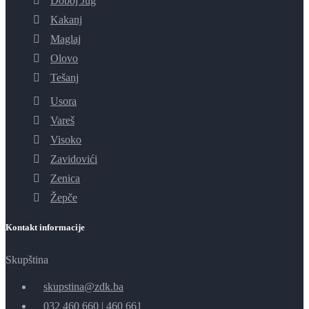
Doboj Jug
Kakanj
Maglaj
Olovo
Tešanj
Usora
Vareš
Visoko
Zavidovići
Zenica
Žepče
Kontakt informacije
Skupština
skupstina@zdk.ba
032 460 660
|
460 661