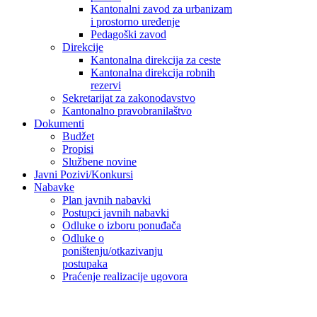
Kantonalni zavod za urbanizam
i prostorno uređenje
Pedagoški zavod
Direkcije
Kantonalna direkcija za ceste
Kantonalna direkcija robnih
rezervi
Sekretarijat za zakonodavstvo
Kantonalno pravobranilaštvo
Dokumenti
Budžet
Propisi
Službene novine
Javni Pozivi/Konkursi
Nabavke
Plan javnih nabavki
Postupci javnih nabavki
Odluke o izboru ponuđača
Odluke o
poništenju/otkazivanju
postupaka
Praćenje realizacije ugovora