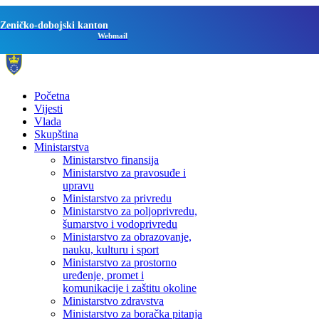
Zeničko-dobojski kanton
Webmail
Početna
Vijesti
Vlada
Skupština
Ministarstva
Ministarstvo finansija
Ministarstvo za pravosuđe i
upravu
Ministarstvo za privredu
Ministarstvo za poljoprivredu,
šumarstvo i vodoprivredu
Ministarstvo za obrazovanje,
nauku, kulturu i sport
Ministarstvo za prostorno
uređenje, promet i
komunikacije i zaštitu okoline
Ministarstvo zdravstva
Ministarstvo za boračka pitanja