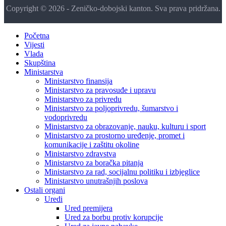
Copyright © 2026 - Zeničko-dobojski kanton. Sva prava pridržana.
Početna
Vijesti
Vlada
Skupština
Ministarstva
Ministarstvo finansija
Ministarstvo za pravosuđe i upravu
Ministarstvo za privredu
Ministarstvo za poljoprivredu, šumarstvo i
vodoprivredu
Ministarstvo za obrazovanje, nauku, kulturu i sport
Ministarstvo za prostorno uređenje, promet i
komunikacije i zaštitu okoline
Ministarstvo zdravstva
Ministarstvo za boračka pitanja
Ministarstvo za rad, socijalnu politiku i izbjeglice
Ministarstvo unutrašnjih poslova
Ostali organi
Uredi
Ured premijera
Ured za borbu protiv korupcije