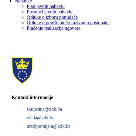
Nabavke
Plan javnih nabavki
Postupci javnih nabavki
Odluke o izboru ponuđača
Odluke o poništenju/otkazivanju postupaka
Praćenje realizacije ugovora
Kontakt informacije
skupstina@zdk.ba
vlada@zdk.ba
uredpremijera@zdk.ba