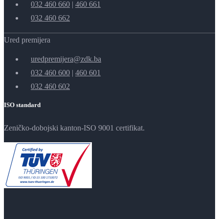
032 460 660
|
460 661
032 460 662
Ured premijera
uredpremijera@zdk.ba
032 460 600
|
460 601
032 460 602
ISO standard
Zeničko-dobojski kanton-ISO 9001 certifikat.