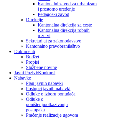
Kantonalni zavod za urbanizam
i prostorno uređenje
Pedagoški zavod
Direkcije
Kantonalna direkcija za ceste
Kantonalna direkcija robnih
rezervi
Sekretarijat za zakonodavstvo
Kantonalno pravobranilaštvo
Dokumenti
Budžet
Propisi
Službene novine
Javni Pozivi/Konkursi
Nabavke
Plan javnih nabavki
Postupci javnih nabavki
Odluke o izboru ponuđača
Odluke o
poništenju/otkazivanju
postupaka
Praćenje realizacije ugovora