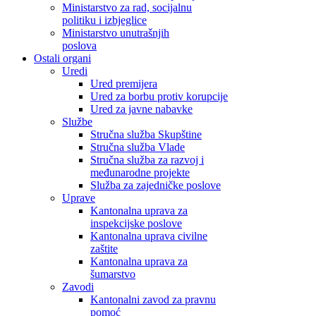
Ministarstvo za rad, socijalnu
politiku i izbjeglice
Ministarstvo unutrašnjih
poslova
Ostali organi
Uredi
Ured premijera
Ured za borbu protiv korupcije
Ured za javne nabavke
Službe
Stručna služba Skupštine
Stručna služba Vlade
Stručna služba za razvoj i
međunarodne projekte
Služba za zajedničke poslove
Uprave
Kantonalna uprava za
inspekcijske poslove
Kantonalna uprava civilne
zaštite
Kantonalna uprava za
šumarstvo
Zavodi
Kantonalni zavod za pravnu
pomoć