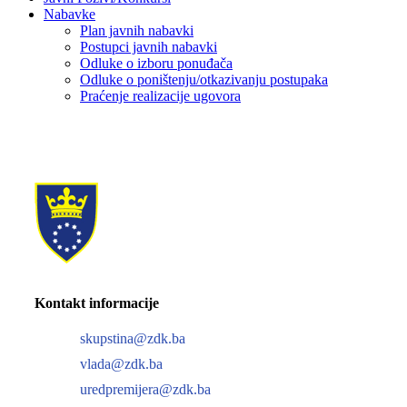
Nabavke
Plan javnih nabavki
Postupci javnih nabavki
Odluke o izboru ponuđača
Odluke o poništenju/otkazivanju postupaka
Praćenje realizacije ugovora
Kontakt informacije
skupstina@zdk.ba
vlada@zdk.ba
uredpremijera@zdk.ba