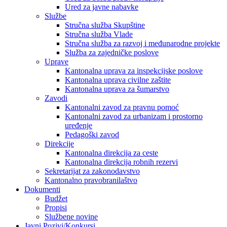
Ured za javne nabavke
Službe
Stručna služba Skupštine
Stručna služba Vlade
Stručna služba za razvoj i međunarodne projekte
Služba za zajedničke poslove
Uprave
Kantonalna uprava za inspekcijske poslove
Kantonalna uprava civilne zaštite
Kantonalna uprava za šumarstvo
Zavodi
Kantonalni zavod za pravnu pomoć
Kantonalni zavod za urbanizam i prostorno
uređenje
Pedagoški zavod
Direkcije
Kantonalna direkcija za ceste
Kantonalna direkcija robnih rezervi
Sekretarijat za zakonodavstvo
Kantonalno pravobranilaštvo
Dokumenti
Budžet
Propisi
Službene novine
Javni Pozivi/Konkursi