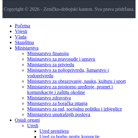
Copyright © 2026 - Zeničko-dobojski kanton. Sva prava pridržana.
Početna
Vijesti
Vlada
Skupština
Ministarstva
Ministarstvo finansija
Ministarstvo za pravosuđe i upravu
Ministarstvo za privredu
Ministarstvo za poljoprivredu, šumarstvo i
vodoprivredu
Ministarstvo za obrazovanje, nauku, kulturu i sport
Ministarstvo za prostorno uređenje, promet i
komunikacije i zaštitu okoline
Ministarstvo zdravstva
Ministarstvo za boračka pitanja
Ministarstvo za rad, socijalnu politiku i izbjeglice
Ministarstvo unutrašnjih poslova
Ostali organi
Uredi
Ured premijera
Ured za borbu protiv korupcije