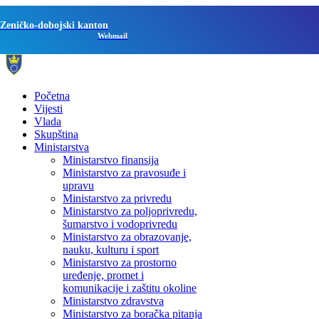
Zeničko-dobojski kanton
Webmail
Početna
Vijesti
Vlada
Skupština
Ministarstva
Ministarstvo finansija
Ministarstvo za pravosuđe i
upravu
Ministarstvo za privredu
Ministarstvo za poljoprivredu,
šumarstvo i vodoprivredu
Ministarstvo za obrazovanje,
nauku, kulturu i sport
Ministarstvo za prostorno
uređenje, promet i
komunikacije i zaštitu okoline
Ministarstvo zdravstva
Ministarstvo za boračka pitanja