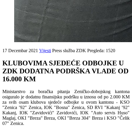
17 Decembar 2021
Vijesti
Press služba ZDK
Pregleda: 1520
KLUBOVIMA SJEDEĆE ODBOJKE U
ZDK DODATNA PODRŠKA VLADE OD
16.000 KM
Ministarstvo za boračka pitanja Zeničko-dobojskog kantona
osiguralo je dodatnu finansijsku podršku u iznosu od po 2.000 KM
za svih osam klubova sjedeće odbojke u ovom kantonu - KSO
"Zenica ’92" Zenica, IOK "Bosna" Zenica, SD RVI "Kakanj ’92"
Kakanj, IOK "Zavidovići" Zavidovići, IOK "Auto servis Huso"
Maglaj, OKI "Breza" Breza, OKI "Breza 304" Breza i KSO "Čelik
07" Zenica.