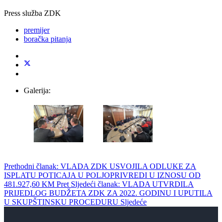
Press služba ZDK
premijer
boračka pitanja
Galerija:
Prethodni članak: VLADA ZDK USVOJILA ODLUKE ZA
ISPLATU POTICAJA U POLJOPRIVREDI U IZNOSU OD
481.927,60 KM
Pret
Sljedeći članak: VLADA UTVRDILA
PRIJEDLOG BUDŽETA ZDK ZA 2022. GODINU I UPUTILA
U SKUPŠTINSKU PROCEDURU
Sljedeće