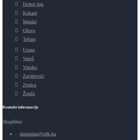
Doboj Jug
Kakanj
Maglaj
Olovo
Tešanj
Usora
Vareš
Visoko
Zavidovići
Zenica
Žepče
Kontakt informacije
Skupština
skupstina@zdk.ba