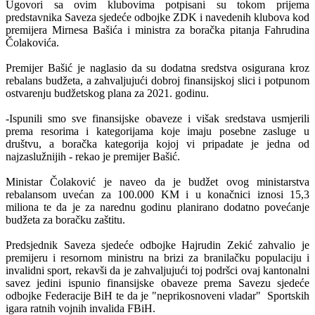
Ugovori sa ovim klubovima potpisani su tokom prijema
predstavnika Saveza sjedeće odbojke ZDK i navedenih klubova kod
premijera Mirnesa Bašića i ministra za boračka pitanja Fahrudina
Čolakovića.
Premijer Bašić je naglasio da su dodatna sredstva osigurana kroz
rebalans budžeta, a zahvaljujući dobroj finansijskoj slici i potpunom
ostvarenju budžetskog plana za 2021. godinu.
-Ispunili smo sve finansijske obaveze i višak sredstava usmjerili
prema resorima i kategorijama koje imaju posebne zasluge u
društvu, a boračka kategorija kojoj vi pripadate je jedna od
najzaslužnijih - rekao je premijer Bašić.
Ministar Čolaković je naveo da je budžet ovog ministarstva
rebalansom uvećan za 100.000 KM i u konačnici iznosi 15,3
miliona te da je za narednu godinu planirano dodatno povećanje
budžeta za boračku zaštitu.
Predsjednik Saveza sjedeće odbojke Hajrudin Zekić zahvalio je
premijeru i resornom ministru na brizi za branilačku populaciju i
invalidni sport, rekavši da je zahvaljujući toj podršci ovaj kantonalni
savez jedini ispunio finansijske obaveze prema Savezu sjedeće
odbojke Federacije BiH te da je "neprikosnoveni vladar" Sportskih
igara ratnih vojnih invalida FBiH.