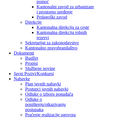
pomoć
Kantonalni zavod za urbanizam
i prostorno uređenje
Pedagoški zavod
Direkcije
Kantonalna direkcija za ceste
Kantonalna direkcija robnih
rezervi
Sekretarijat za zakonodavstvo
Kantonalno pravobranilaštvo
Dokumenti
Budžet
Propisi
Službene novine
Javni Pozivi/Konkursi
Nabavke
Plan javnih nabavki
Postupci javnih nabavki
Odluke o izboru ponuđača
Odluke o
poništenju/otkazivanju
postupaka
Praćenje realizacije ugovora