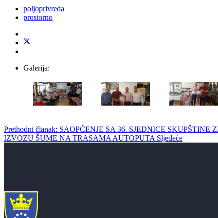
poljoprivreda
prostorno
Galerija:
Prethodni članak: SAOPĆENJE SA 36. SJEDNICE SKUPŠT
IZVOZU ŠUME NA TRASAMA AUTOPUTA
Sljedeće