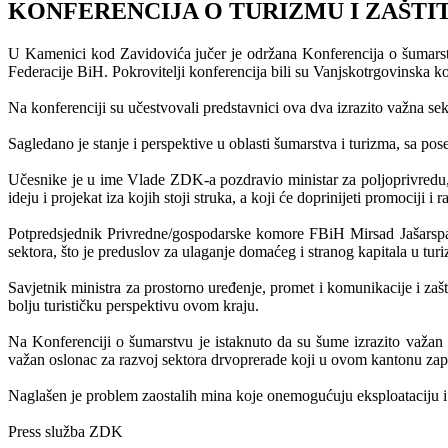
KONFERENCIJA O TURIZMU I ZAŠTIT
U Kamenici kod Zavidovića jučer je održana Konferencija o šumarstvu
Federacije BiH. Pokrovitelji konferencija bili su Vanjskotrgovinsk
Na konferenciji su učestvovali predstavnici ova dva izrazito važna s
Sagledano je stanje i perspektive u oblasti šumarstva i turizma, sa p
Učesnike je u ime Vlade ZDK-a pozdravio ministar za poljoprivredu,
ideju i projekat iza kojih stoji struka, a koji će doprinijeti promociji i
Potpredsjednik Privredne/gospodarske komore FBiH Mirsad Jašarspahić
sektora, što je preduslov za ulaganje domaćeg i stranog kapitala u tur
Savjetnik ministra za prostorno uređenje, promet i komunikacije i za
bolju turističku perspektivu ovom kraju.
Na Konferenciji o šumarstvu je istaknuto da su šume izrazito važa
važan oslonac za razvoj sektora drvoprerade koji u ovom kantonu zap
Naglašen je problem zaostalih mina koje onemogućuju eksploataciju i
Press služba ZDK