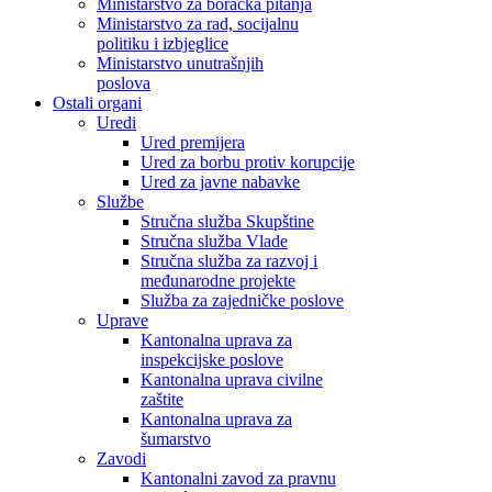
Ministarstvo za boračka pitanja
Ministarstvo za rad, socijalnu
politiku i izbjeglice
Ministarstvo unutrašnjih
poslova
Ostali organi
Uredi
Ured premijera
Ured za borbu protiv korupcije
Ured za javne nabavke
Službe
Stručna služba Skupštine
Stručna služba Vlade
Stručna služba za razvoj i
međunarodne projekte
Služba za zajedničke poslove
Uprave
Kantonalna uprava za
inspekcijske poslove
Kantonalna uprava civilne
zaštite
Kantonalna uprava za
šumarstvo
Zavodi
Kantonalni zavod za pravnu