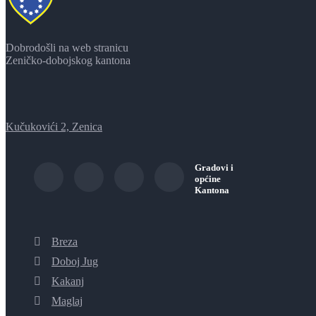
Dobrodošli na web stranicu
Zeničko-dobojskog kantona
Kučukovići 2, Zenica
Gradovi i
općine
Kantona
Breza
Doboj Jug
Kakanj
Maglaj