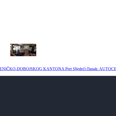
INE ZENIČKO-DOBOJSKOG KANTONA
Pret
Sljedeći članak: AUT