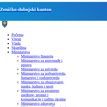
Zeničko-dobojski kanton
Početna
Vijesti
Vlada
Skupština
Ministarstva
Ministarstvo finansija
Ministarstvo za pravosuđe i
upravu
Ministarstvo za privredu
Ministarstvo za poljoprivredu,
šumarstvo i vodoprivredu
Ministarstvo za obrazovanje,
nauku, kulturu i sport
Ministarstvo za prostorno
uređenje, promet i
komunikacije i zaštitu okoline
Ministarstvo zdravstva