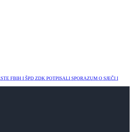
OCESTE FBIH I ŠPD ZDK POTPISALI SPORAZUM O SJEČI I