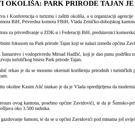
I OKOLIŠA: PARK PRIRODE TAJAN JE 
 i Konferencija o turizmu i zaštiti okoliša, a u organizaciji agenci
a komora BiH, Privredna komora FBiH, Vlada Zeničko-dobojskog kantona
ektora za privređivanje u ZDK-u i Federaciji BiH, predstavnici komorsk
osebnim fokusom na Park prirode Tajan koji se nalazi između općina Zavi
 šumarstvo i vodoprivredu Mirsad Hadžić, koji je dao punu podršku r
 razvoju turističkog bisera Park prirode Tajan.
 rekao je da se moramo okrenuti korištenju prirodnih i turističkih pot
izam.
štitu okoline Kasim Alić istakao je da je Vlada opredijeljena da modern
n resurs ovog kantona, posebno općine Zavidovići, te da je Šumsko-pr
ošljava oko 3.500 radnika.
 gazdovanje šumom, te da se u općini Zavidovići pod minama još uvije