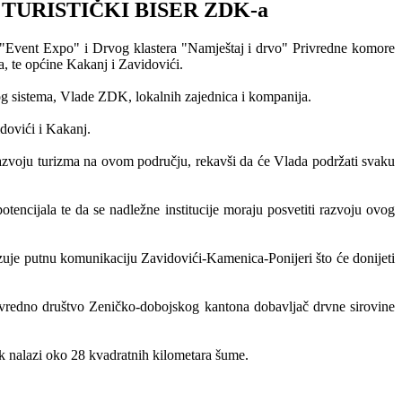
TURISTIČKI BISER ZDK-a
je "Event Expo" i Drvog klastera "Namještaj i drvo" Privredne komore
, te općine Kakanj i Zavidovići.
og sistema, Vlade ZDK, lokalnih zajednica i kompanija.
dovići i Kakanj.
azvoju turizma na ovom području, rekavši da će Vlada podržati svaku
encijala te da se nadležne institucije moraju posvetiti razvoju ovog
izuje putnu komunikaciju Zavidovići-Kamenica-Ponijeri što će donijeti
ivredno društvo Zeničko-dobojskog kantona dobavljač drvne sirovine
k nalazi oko 28 kvadratnih kilometara šume.