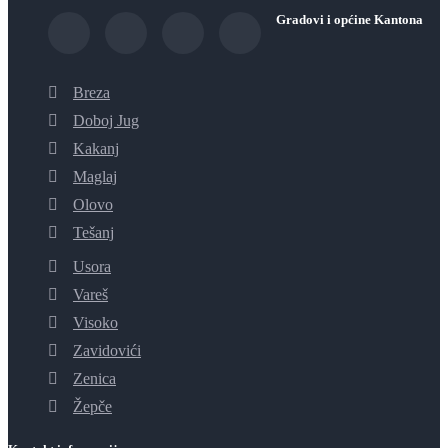
Gradovi i općine Kantona
Breza
Doboj Jug
Kakanj
Maglaj
Olovo
Tešanj
Usora
Vareš
Visoko
Zavidovići
Zenica
Žepče