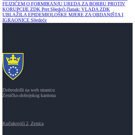
FEJZIĆEM O FORMIRANJU UREDA ZA BORBU PROTIV
KORUPCIJE ZDK
Pret
Sljedeći članak: VLADA ZDK
UBLAŽILA EPIDEMIOLOŠKE MJERE ZA OBDANIŠTA I
IGRAONICE
Sljedeće
Dobrodošli na web stranicu
Zeničko-dobojskog kantona
Kučukovići 2, Zenica