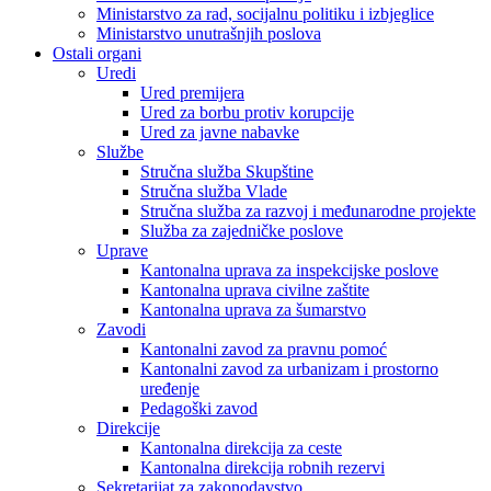
Ministarstvo za rad, socijalnu politiku i izbjeglice
Ministarstvo unutrašnjih poslova
Ostali organi
Uredi
Ured premijera
Ured za borbu protiv korupcije
Ured za javne nabavke
Službe
Stručna služba Skupštine
Stručna služba Vlade
Stručna služba za razvoj i međunarodne projekte
Služba za zajedničke poslove
Uprave
Kantonalna uprava za inspekcijske poslove
Kantonalna uprava civilne zaštite
Kantonalna uprava za šumarstvo
Zavodi
Kantonalni zavod za pravnu pomoć
Kantonalni zavod za urbanizam i prostorno
uređenje
Pedagoški zavod
Direkcije
Kantonalna direkcija za ceste
Kantonalna direkcija robnih rezervi
Sekretarijat za zakonodavstvo