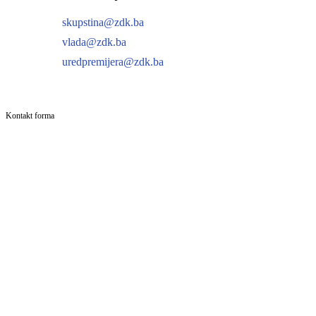
skupstina@zdk.ba
vlada@zdk.ba
uredpremijera@zdk.ba
Kontakt forma