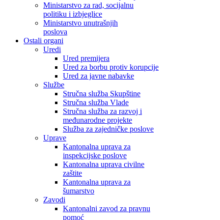
Ministarstvo za rad, socijalnu
politiku i izbjeglice
Ministarstvo unutrašnjih
poslova
Ostali organi
Uredi
Ured premijera
Ured za borbu protiv korupcije
Ured za javne nabavke
Službe
Stručna služba Skupštine
Stručna služba Vlade
Stručna služba za razvoj i
međunarodne projekte
Služba za zajedničke poslove
Uprave
Kantonalna uprava za
inspekcijske poslove
Kantonalna uprava civilne
zaštite
Kantonalna uprava za
šumarstvo
Zavodi
Kantonalni zavod za pravnu
pomoć