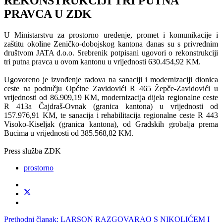
REKONSTRUKCIJI TRI PUTNA
PRAVCA U ZDK
U Ministarstvu za prostorno uređenje, promet i komunikacije i
zaštitu okoline Zeničko-dobojskog kantona danas su s privrednim
društvom JATA d.o.o. Srebrenik potpisani ugovori o rekonstrukciji
tri putna pravca u ovom kantonu u vrijednosti 630.454,92 KM.
Ugovoreno je izvođenje radova na sanaciji i modernizaciji dionica
ceste na području Općine Zavidovići R 465 Žepče-Zavidovići u
vrijednosti od 86.909,19 KM, modernizacija dijela regionalne ceste
R 413a Čajdraš-Ovnak (granica kantona) u vrijednosti od
157.976,91 KM, te sanacija i rehabilitacija regionalne ceste R 443
Visoko-Kiseljak (granica kantona), od Gradskih grobalja prema
Bucima u vrijednosti od 385.568,82 KM.
Press služba ZDK
prostorno
Prethodni članak: LARSON RAZGOVARAO S NIKOLIĆEM I