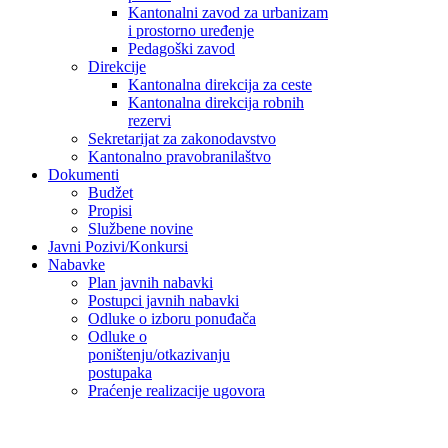
Kantonalni zavod za urbanizam
i prostorno uređenje
Pedagoški zavod
Direkcije
Kantonalna direkcija za ceste
Kantonalna direkcija robnih
rezervi
Sekretarijat za zakonodavstvo
Kantonalno pravobranilaštvo
Dokumenti
Budžet
Propisi
Službene novine
Javni Pozivi/Konkursi
Nabavke
Plan javnih nabavki
Postupci javnih nabavki
Odluke o izboru ponuđača
Odluke o
poništenju/otkazivanju
postupaka
Praćenje realizacije ugovora