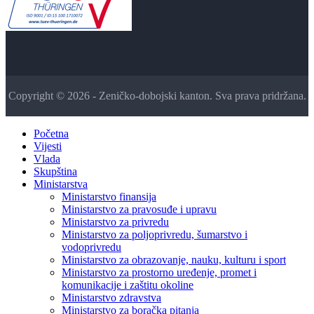
Copyright © 2026 - Zeničko-dobojski kanton. Sva prava pridržana.
Početna
Vijesti
Vlada
Skupština
Ministarstva
Ministarstvo finansija
Ministarstvo za pravosuđe i upravu
Ministarstvo za privredu
Ministarstvo za poljoprivredu, šumarstvo i
vodoprivredu
Ministarstvo za obrazovanje, nauku, kulturu i sport
Ministarstvo za prostorno uređenje, promet i
komunikacije i zaštitu okoline
Ministarstvo zdravstva
Ministarstvo za boračka pitanja