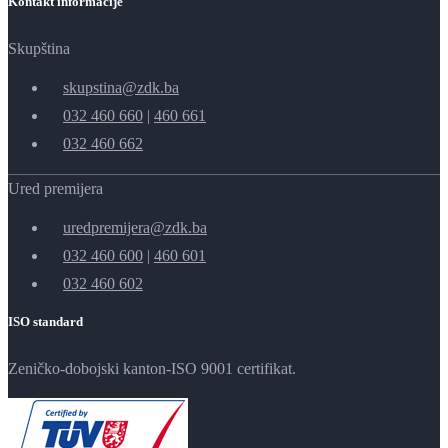
Kontakt informacije
Skupština
skupstina@zdk.ba
032 460 660
|
460 661
032 460 662
Ured premijera
uredpremijera@zdk.ba
032 460 600
|
460 601
032 460 602
ISO standard
Zeničko-dobojski kanton-ISO 9001 certifikat.