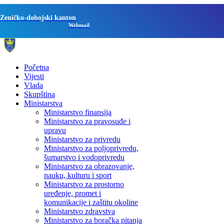
Zeničko-dobojski kanton
Webmail
Početna
Vijesti
Vlada
Skupština
Ministarstva
Ministarstvo finansija
Ministarstvo za pravosuđe i
upravu
Ministarstvo za privredu
Ministarstvo za poljoprivredu,
šumarstvo i vodoprivredu
Ministarstvo za obrazovanje,
nauku, kulturu i sport
Ministarstvo za prostorno
uređenje, promet i
komunikacije i zaštitu okoline
Ministarstvo zdravstva
Ministarstvo za boračka pitanja