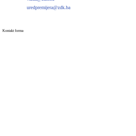
uredpremijera@zdk.ba
Kontakt forma