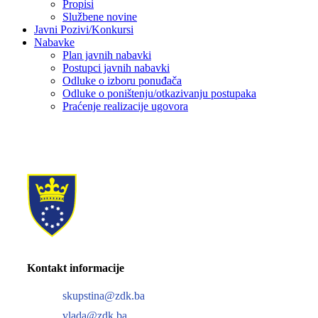
Propisi
Službene novine
Javni Pozivi/Konkursi
Nabavke
Plan javnih nabavki
Postupci javnih nabavki
Odluke o izboru ponuđača
Odluke o poništenju/otkazivanju postupaka
Praćenje realizacije ugovora
Kontakt informacije
skupstina@zdk.ba
vlada@zdk.ba