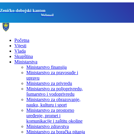
Zeničko-dobojski kanton
Webmail
Početna
Vijesti
Vlada
Skupština
Ministarstva
Ministarstvo finansija
Ministarstvo za pravosuđe i
upravu
Ministarstvo za privredu
Ministarstvo za poljoprivredu,
šumarstvo i vodoprivredu
Ministarstvo za obrazovanje,
nauku, kulturu i sport
Ministarstvo za prostorno
uređenje, promet i
komunikacije i zaštitu okoline
Ministarstvo zdravstva
Ministarstvo za boračka pitanja