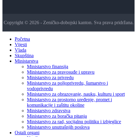
Copyright © 2026 - Zeničko-dobojski kanton. Sva prava pridržana.
Početna
Vijesti
Vlada
Skupština
Ministarstva
Ministarstvo finansija
Ministarstvo za pravosuđe i upravu
Ministarstvo za privredu
Ministarstvo za poljoprivredu, šumarstvo i
vodoprivredu
Ministarstvo za obrazovanje, nauku, kulturu i sport
Ministarstvo za prostorno uređenje, promet i
komunikacije i zaštitu okoline
Ministarstvo zdravstva
Ministarstvo za boračka pitanja
Ministarstvo za rad, socijalnu politiku i izbjeglice
Ministarstvo unutrašnjih poslova
Ostali organi