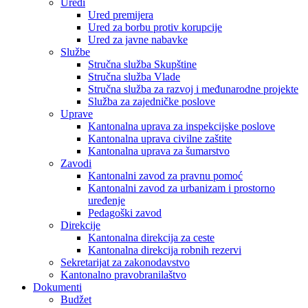
Uredi
Ured premijera
Ured za borbu protiv korupcije
Ured za javne nabavke
Službe
Stručna služba Skupštine
Stručna služba Vlade
Stručna služba za razvoj i međunarodne projekte
Služba za zajedničke poslove
Uprave
Kantonalna uprava za inspekcijske poslove
Kantonalna uprava civilne zaštite
Kantonalna uprava za šumarstvo
Zavodi
Kantonalni zavod za pravnu pomoć
Kantonalni zavod za urbanizam i prostorno
uređenje
Pedagoški zavod
Direkcije
Kantonalna direkcija za ceste
Kantonalna direkcija robnih rezervi
Sekretarijat za zakonodavstvo
Kantonalno pravobranilaštvo
Dokumenti
Budžet