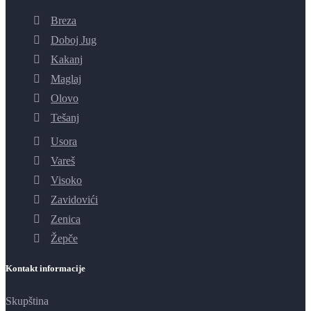
Breza
Doboj Jug
Kakanj
Maglaj
Olovo
Tešanj
Usora
Vareš
Visoko
Zavidovići
Zenica
Žepče
Kontakt informacije
Skupština