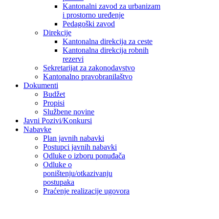
Kantonalni zavod za urbanizam
i prostorno uređenje
Pedagoški zavod
Direkcije
Kantonalna direkcija za ceste
Kantonalna direkcija robnih
rezervi
Sekretarijat za zakonodavstvo
Kantonalno pravobranilaštvo
Dokumenti
Budžet
Propisi
Službene novine
Javni Pozivi/Konkursi
Nabavke
Plan javnih nabavki
Postupci javnih nabavki
Odluke o izboru ponuđača
Odluke o
poništenju/otkazivanju
postupaka
Praćenje realizacije ugovora