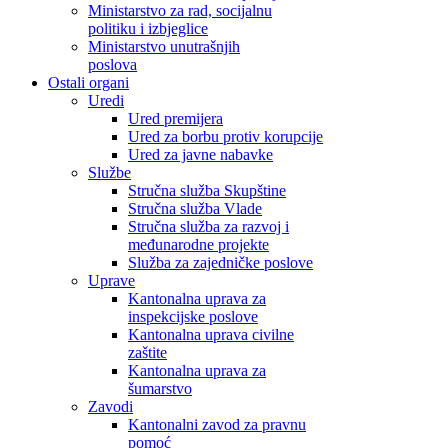
Ministarstvo za rad, socijalnu
politiku i izbjeglice
Ministarstvo unutrašnjih
poslova
Ostali organi
Uredi
Ured premijera
Ured za borbu protiv korupcije
Ured za javne nabavke
Službe
Stručna služba Skupštine
Stručna služba Vlade
Stručna služba za razvoj i
međunarodne projekte
Služba za zajedničke poslove
Uprave
Kantonalna uprava za
inspekcijske poslove
Kantonalna uprava civilne
zaštite
Kantonalna uprava za
šumarstvo
Zavodi
Kantonalni zavod za pravnu
pomoć