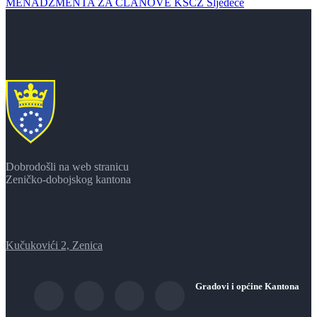
MENADŽMENTA ZA ČLANOVE KŠCZ
Sljedeće
Dobrodošli na web stranicu
Zeničko-dobojskog kantona
Kučukovići 2, Zenica
Gradovi i općine Kantona