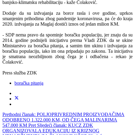
banjsko-klimatsku rehabilitaciju - kaže Čolaković.
Dodaje da su izdvajanja za borce rasla i ove godine, uprkos
smanjenim prihodima zbog pandemije koronavirusa, pa će do kraja
2020. izdvajanja za Maglaj dostići iznos od jedan milion KM.
- SDP nema pravo da spominje boračku populaciju, jer znaju da su
2014. godine podnijeli inicijativu prema Vladi ZDK da se ukine
Ministarstvo za boračka pitanja, a samim tim ukinu i izdvajanja za
boračku populaciju, iako im ona pripadaju po zakonu. Ta inicijativa
je smatrana neozbiljnom zbog čega je i odbačena - rekao je
Čolaković.
Press služba ZDK
boračka pitanja
Prethodni članak: POLJOPRIVREDNIM PROIZVOĐAČIMA
ODOBRENO 1.322.000 KM, OD ČEGA MALINARIMA
547.000 KM
Pret
Sljedeći članak: KUCZ ZDK
ORGANIZOVALA EDUKACIJU IZ KRIZNOG