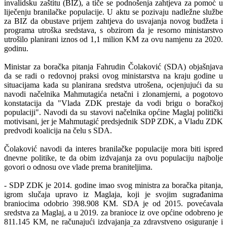
invalidsku zaštitu (BIZ), a tiče se podnošenja zahtjeva za pomoć u
liječenju branilačke populacije. U aktu se pozivaju nadležne službe
za BIZ da obustave prijem zahtjeva do usvajanja novog budžeta i
programa utroška sredstava, s obzirom da je resorno ministarstvo
utrošilo planirani iznos od 1,1 milion KM za ovu namjenu za 2020.
godinu.
Ministar za boračka pitanja Fahrudin Čolaković (SDA) objašnjava
da se radi o redovnoj praksi ovog ministarstva na kraju godine u
situacijama kada su planirana sredstva utrošena, ocjenjujući da su
navodi načelnika Mahmutagića netačni i zlonamjerni, a pogotovo
konstatacija da "Vlada ZDK prestaje da vodi brigu o boračkoj
populaciji". Navodi da su stavovi načelnika općine Maglaj politički
motivisani, jer je Mahmutagić predsjednik SDP ZDK, a Vladu ZDK
predvodi koalicija na čelu s SDA.
Čolaković navodi da interes branilačke populacije mora biti ispred
dnevne politike, te da obim izdvajanja za ovu populaciju najbolje
govori o odnosu ove vlade prema braniteljima.
- SDP ZDK je 2014. godine imao svog ministra za boračka pitanja,
igrom slučaja upravo iz Maglaja, koji je svojim sugrađanima
braniocima odobrio 398.908 KM. SDA je od 2015. povećavala
sredstva za Maglaj, a u 2019. za branioce iz ove općine odobreno je
811.145 KM, ne računajući izdvajanja za zdravstveno osiguranje i