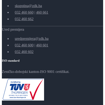
skupstina@zdk.ba
032 460 660
|
460 661
032 460 662
Ured premijera
uredpremijera@zdk.ba
032 460 600
|
460 601
032 460 602
ISO standard
Zeničko-dobojski kanton-ISO 9001 certifikat.