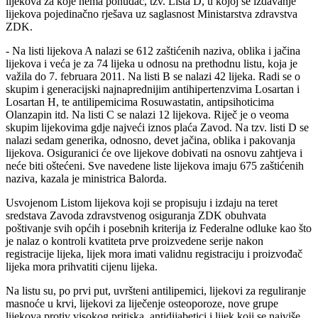
lijekova za koje nema ponuđač, tzv. Lista D, u kojoj se izdavanje
lijekova pojedinačno rješava uz saglasnost Ministarstva zdravstva
ZDK.
- Na listi lijekova A nalazi se 612 zaštićenih naziva, oblika i jačina
lijekova i veća je za 74 lijeka u odnosu na prethodnu listu, koja je
važila do 7. februara 2011. Na listi B se nalazi 42 lijeka. Radi se o
skupim i generacijski najnaprednijim antihipertenzvima Losartan i
Losartan H, te antilipemicima Rosuwastatin, antipsihoticima
Olanzapin itd. Na listi C se nalazi 12 lijekova. Riječ je o veoma
skupim lijekovima gdje najveći iznos plaća Zavod. Na tzv. listi D se
nalazi sedam generika, odnosno, devet jačina, oblika i pakovanja
lijekova. Osiguranici će ove lijekove dobivati na osnovu zahtjeva i
neće biti oštećeni. Sve navedene liste lijekova imaju 675 zaštićenih
naziva, kazala je ministrica Balorda.
Usvojenom Listom lijekova koji se propisuju i izdaju na teret
sredstava Zavoda zdravstvenog osiguranja ZDK obuhvata
poštivanje svih općih i posebnih kriterija iz Federalne odluke kao što
je nalaz o kontroli kvatiteta prve proizvedene serije nakon
registracije lijeka, lijek mora imati validnu registraciju i proizvođač
lijeka mora prihvatiti cijenu lijeka.
Na listu su, po prvi put, uvršteni antilipemici, lijekovi za reguliranje
masnoće u krvi, lijekovi za liječenje osteoporoze, nove grupe
lijekova protiv visokog pritiska, antidijabetici i lijek koji se najviše