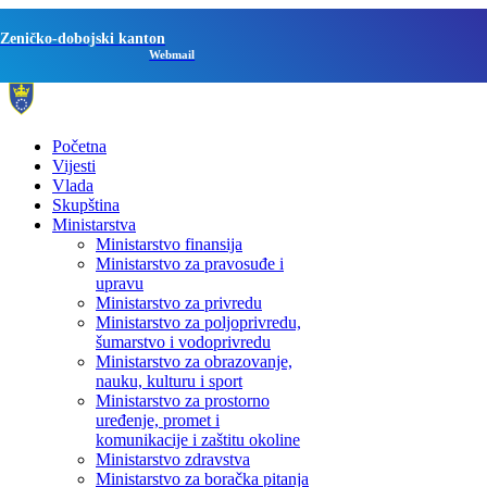
Zeničko-dobojski kanton
Webmail
Početna
Vijesti
Vlada
Skupština
Ministarstva
Ministarstvo finansija
Ministarstvo za pravosuđe i
upravu
Ministarstvo za privredu
Ministarstvo za poljoprivredu,
šumarstvo i vodoprivredu
Ministarstvo za obrazovanje,
nauku, kulturu i sport
Ministarstvo za prostorno
uređenje, promet i
komunikacije i zaštitu okoline
Ministarstvo zdravstva
Ministarstvo za boračka pitanja