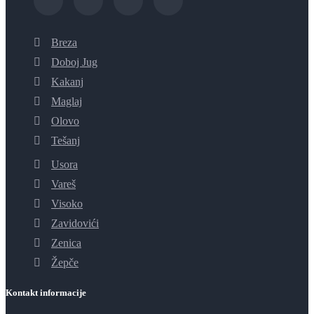
Breza
Doboj Jug
Kakanj
Maglaj
Olovo
Tešanj
Usora
Vareš
Visoko
Zavidovići
Zenica
Žepče
Kontakt informacije