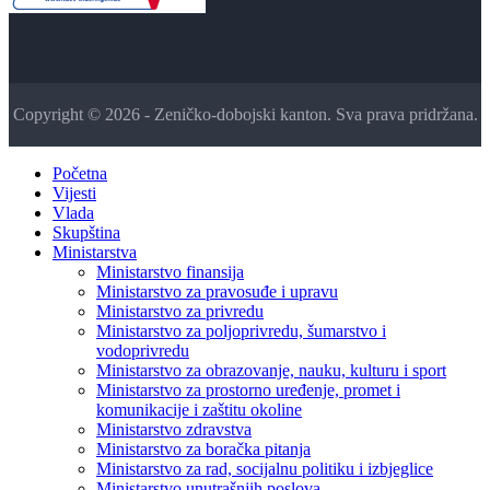
Copyright © 2026 - Zeničko-dobojski kanton. Sva prava pridržana.
Početna
Vijesti
Vlada
Skupština
Ministarstva
Ministarstvo finansija
Ministarstvo za pravosuđe i upravu
Ministarstvo za privredu
Ministarstvo za poljoprivredu, šumarstvo i
vodoprivredu
Ministarstvo za obrazovanje, nauku, kulturu i sport
Ministarstvo za prostorno uređenje, promet i
komunikacije i zaštitu okoline
Ministarstvo zdravstva
Ministarstvo za boračka pitanja
Ministarstvo za rad, socijalnu politiku i izbjeglice
Ministarstvo unutrašnjih poslova