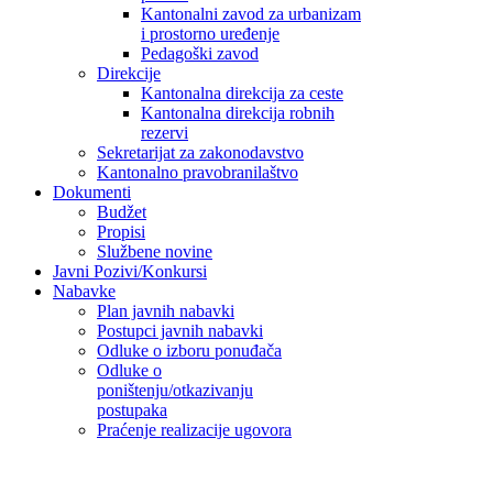
Kantonalni zavod za urbanizam
i prostorno uređenje
Pedagoški zavod
Direkcije
Kantonalna direkcija za ceste
Kantonalna direkcija robnih
rezervi
Sekretarijat za zakonodavstvo
Kantonalno pravobranilaštvo
Dokumenti
Budžet
Propisi
Službene novine
Javni Pozivi/Konkursi
Nabavke
Plan javnih nabavki
Postupci javnih nabavki
Odluke o izboru ponuđača
Odluke o
poništenju/otkazivanju
postupaka
Praćenje realizacije ugovora