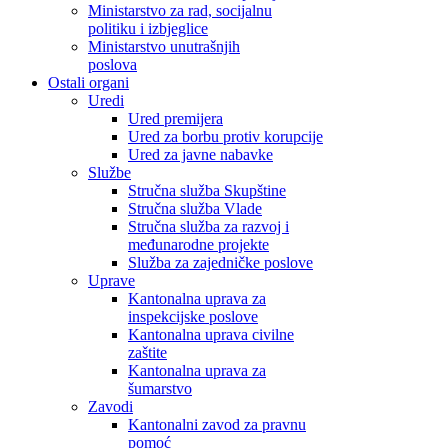
Ministarstvo za rad, socijalnu
politiku i izbjeglice
Ministarstvo unutrašnjih
poslova
Ostali organi
Uredi
Ured premijera
Ured za borbu protiv korupcije
Ured za javne nabavke
Službe
Stručna služba Skupštine
Stručna služba Vlade
Stručna služba za razvoj i
međunarodne projekte
Služba za zajedničke poslove
Uprave
Kantonalna uprava za
inspekcijske poslove
Kantonalna uprava civilne
zaštite
Kantonalna uprava za
šumarstvo
Zavodi
Kantonalni zavod za pravnu
pomoć