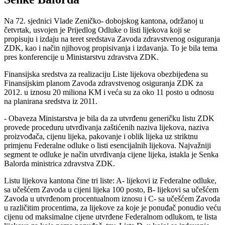
Na 72. sjednici Vlade Zeničko- dobojskog kantona, održanoj u
četvrtak, usvojen je Prijedlog Odluke o listi lijekova koji se
propisuju i izdaju na teret sredstava Zavoda zdravstvenog osiguranja
ZDK, kao i način njihovog propisivanja i izdavanja. To je bila tema
pres konferencije u Ministarstvu zdravstva ZDK.
Finansijska sredstva za realizaciju Liste lijekova obezbijeđena su
Finansijskim planom Zavoda zdravstvenog osiguranja ZDK za
2012. u iznosu 20 miliona KM i veća su za oko 11 posto u odnosu
na planirana sredstva iz 2011.
- Obaveza Ministarstva je bila da za utvrđenu generičku listu ZDK
provede proceduru utvrđivanja zaštićenih naziva lijekova, naziva
proizvođača, cijenu lijeka, pakovanje i oblik lijeka uz striktnu
primjenu Federalne odluke o listi esencijalnih lijekova. Najvažniji
segment te odluke je način utvrđivanja cijene lijeka, istakla je Senka
Balorda ministrica zdravstva ZDK.
Listu lijekova kantona čine tri liste: A- lijekovi iz Federalne odluke,
sa učešćem Zavoda u cijeni lijeka 100 posto, B- lijekovi sa učešćem
Zavoda u utvrđenom procentualnom iznosu i C- sa učešćem Zavoda
u različitim procentima, za lijekove za koje je ponuđač ponudio veću
cijenu od maksimalne cijene utvrđene Federalnom odlukom, te lista