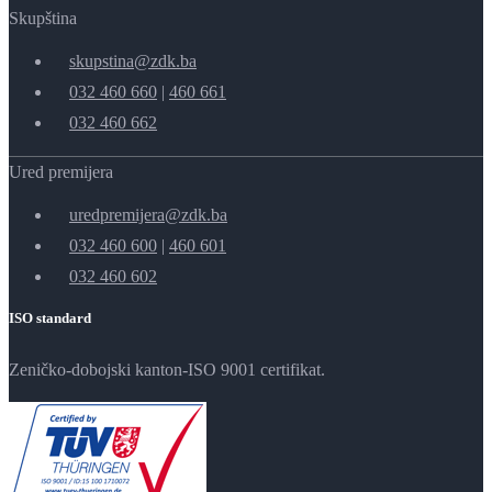
Skupština
skupstina@zdk.ba
032 460 660
|
460 661
032 460 662
Ured premijera
uredpremijera@zdk.ba
032 460 600
|
460 601
032 460 602
ISO standard
Zeničko-dobojski kanton-ISO 9001 certifikat.