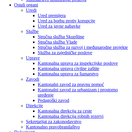
Ostali organi
Uredi
Ured premijera
Ured za borbu protiv korupcije
Ured za javne nabavke
Službe
Stručna služba Skupštine
Stručna služba Vlade
Stručna služba za razvoj i međunarodne projekte
Služba za zajedničke poslove
Uprave
Kantonalna uprava za inspekcijske poslove
Kantonalna uprava civilne zaštite
Kantonalna uprava za šumarstvo
Zavodi
Kantonalni zavod za pravnu pomoć
Kantonalni zavod za urbanizam i prostorno
uređenje
Pedagoški zavod
Direkcije
Kantonalna direkcija za ceste
Kantonalna direkcija robnih rezervi
Sekretarijat za zakonodavstvo
Kantonalno pravobranilaštvo