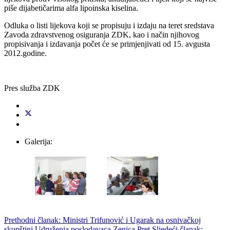
piše dijabetičarima alfa lipoinska kiselina.
Odluka o listi lijekova koji se propisuju i izdaju na teret sredstava
Zavoda zdravstvenog osiguranja ZDK, kao i način njihovog
propisivanja i izdavanja počet će se primjenjivati od 15. avgusta
2012.godine.
Pres služba ZDK
Galerija:
Prethodni članak: Ministri Trifunović i Ugarak na osnivačkoj
skupštini Udruženja poslodavaca Zenica
Pret
Sljedeći članak: