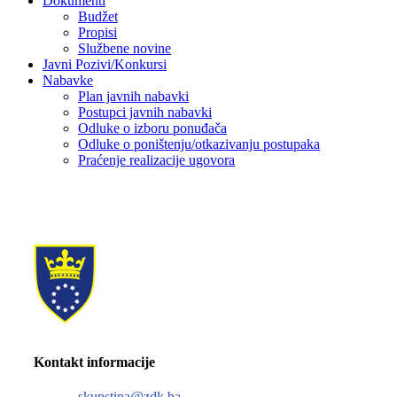
Dokumenti
Budžet
Propisi
Službene novine
Javni Pozivi/Konkursi
Nabavke
Plan javnih nabavki
Postupci javnih nabavki
Odluke o izboru ponuđača
Odluke o poništenju/otkazivanju postupaka
Praćenje realizacije ugovora
Kontakt informacije
skupstina@zdk.ba