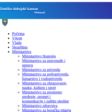
Zeničko-dobojski kanton
Webmail
Početna
Vijesti
Vlada
Skupština
Ministarstva
Ministarstvo finansija
Ministarstvo za pravosuđe i
upravu
Ministarstvo za privredu
Ministarstvo za poljoprivredu,
šumarstvo i vodoprivredu
Ministarstvo za obrazovanje,
nauku, kulturu i sport
Ministarstvo za prostorno
uređenje, promet i
komunikacije i zaštitu okoline
Ministarstvo zdravstva
Ministarstvo za boračka pitanja