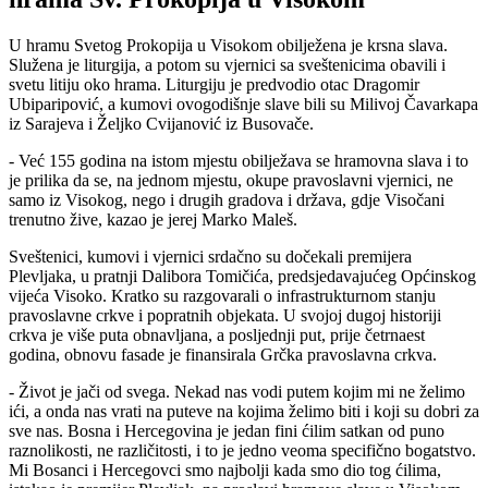
U hramu Svetog Prokopija u Visokom obilježena je krsna slava.
Služena je liturgija, a potom su vjernici sa sveštenicima obavili i
svetu litiju oko hrama. Liturgiju je predvodio otac Dragomir
Ubiparipović, a kumovi ovogodišnje slave bili su Milivoj Čavarkapa
iz Sarajeva i Željko Cvijanović iz Busovače.
- Već 155 godina na istom mjestu obilježava se hramovna slava i to
je prilika da se, na jednom mjestu, okupe pravoslavni vjernici, ne
samo iz Visokog, nego i drugih gradova i država, gdje Visočani
trenutno žive, kazao je jerej Marko Maleš.
Sveštenici, kumovi i vjernici srdačno su dočekali premijera
Plevljaka, u pratnji Dalibora Tomičića, predsjedavajućeg Općinskog
vijeća Visoko. Kratko su razgovarali o infrastrukturnom stanju
pravoslavne crkve i popratnih objekata. U svojoj dugoj historiji
crkva je više puta obnavljana, a posljednji put, prije četrnaest
godina, obnovu fasade je finansirala Grčka pravoslavna crkva.
- Život je jači od svega. Nekad nas vodi putem kojim mi ne želimo
ići, a onda nas vrati na puteve na kojima želimo biti i koji su dobri za
sve nas. Bosna i Hercegovina je jedan fini ćilim satkan od puno
raznolikosti, ne različitosti, i to je jedno veoma specifično bogatstvo.
Mi Bosanci i Hercegovci smo najbolji kada smo dio tog ćilima,