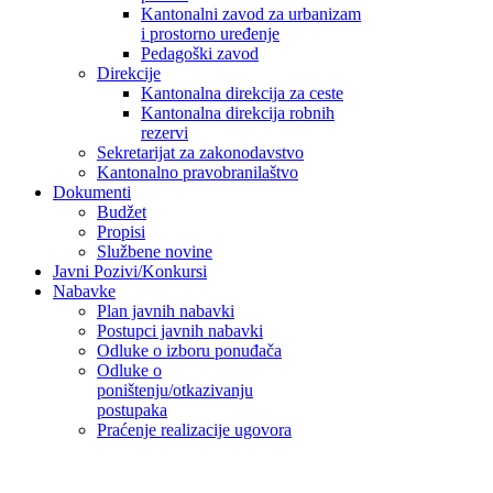
Kantonalni zavod za urbanizam
i prostorno uređenje
Pedagoški zavod
Direkcije
Kantonalna direkcija za ceste
Kantonalna direkcija robnih
rezervi
Sekretarijat za zakonodavstvo
Kantonalno pravobranilaštvo
Dokumenti
Budžet
Propisi
Službene novine
Javni Pozivi/Konkursi
Nabavke
Plan javnih nabavki
Postupci javnih nabavki
Odluke o izboru ponuđača
Odluke o
poništenju/otkazivanju
postupaka
Praćenje realizacije ugovora