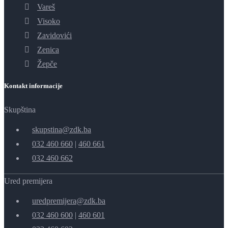
Vareš
Visoko
Zavidovići
Zenica
Žepče
Kontakt informacije
Skupština
skupstina@zdk.ba
032 460 660
|
460 661
032 460 662
Ured premijera
uredpremijera@zdk.ba
032 460 600
|
460 601