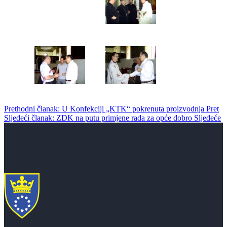
Prethodni članak: U Konfekciji „KTK“ pokrenuta proizvodnja
Pret
Sljedeći članak: ZDK na putu primjene rada za opće dobro
Sljedeće