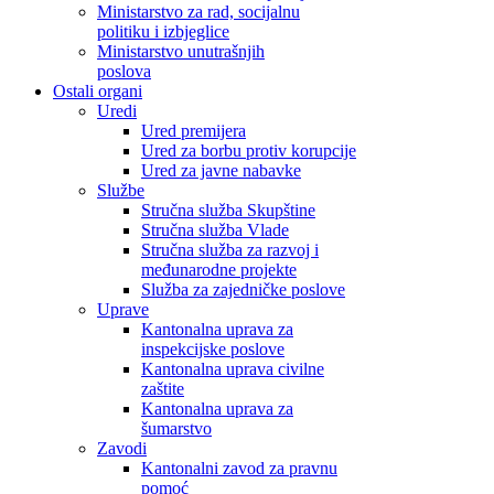
Ministarstvo za rad, socijalnu
politiku i izbjeglice
Ministarstvo unutrašnjih
poslova
Ostali organi
Uredi
Ured premijera
Ured za borbu protiv korupcije
Ured za javne nabavke
Službe
Stručna služba Skupštine
Stručna služba Vlade
Stručna služba za razvoj i
međunarodne projekte
Služba za zajedničke poslove
Uprave
Kantonalna uprava za
inspekcijske poslove
Kantonalna uprava civilne
zaštite
Kantonalna uprava za
šumarstvo
Zavodi
Kantonalni zavod za pravnu
pomoć