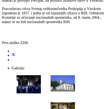
istakao je premijer Plevljak, na proslavi hramove slave u Visokom.
Pravoslavna crkva Svetog velikomučenika Prokopija u Visokom
izgrađena je 1857. i jedna je od najstarijih crkava u BiH. Odlukom
Komisije za očuvanje nacionalnih spomenika, od 8. marta 2004.,
nalazi se na listi nacionalnih spomenika BiH.
Pres služba ZDK
Galerija: