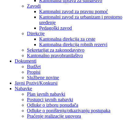
Kantonalna uprava za šumarstvo
Zavodi
Kantonalni zavod za pravnu pomoć
Kantonalni zavod za urbanizam i prostorno
uređenje
Pedagoški zavod
Direkcije
Kantonalna direkcija za ceste
Kantonalna direkcija robnih rezervi
Sekretarijat za zakonodavstvo
Kantonalno pravobranilaštvo
Dokumenti
Budžet
Propisi
Službene novine
Javni Pozivi/Konkursi
Nabavke
Plan javnih nabavki
Postupci javnih nabavki
Odluke o izboru ponuđača
Odluke o poništenju/otkazivanju postupaka
Praćenje realizacije ugovora