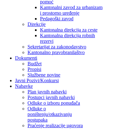
pomoć
Kantonalni zavod za urbanizam
i prostorno uređenje
Pedagoški zavod
Direkcije
Kantonalna direkcija za ceste
Kantonalna direkcija robnih
rezervi
Sekretarijat za zakonodavstvo
Kantonalno pravobranilaštvo
Dokumenti
Budžet
Propisi
Službene novine
Javni Pozivi/Konkursi
Nabavke
Plan javnih nabavki
Postupci javnih nabavki
Odluke o izboru ponuđača
Odluke o
poništenju/otkazivanju
postupaka
Praćenje realizacije ugovora