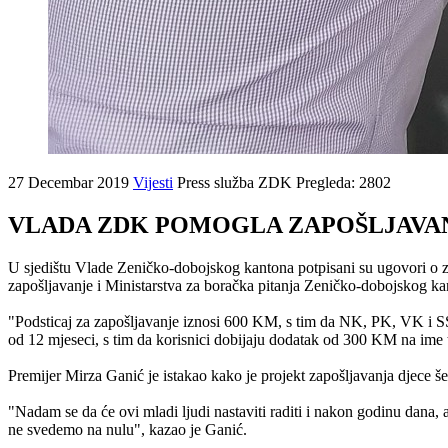
27 Decembar 2019
Vijesti
Press služba ZDK
Pregleda: 2802
VLADA ZDK POMOGLA ZAPOŠLJAVANJ
U sjedištu Vlade Zeničko-dobojskog kantona potpisani su ugovori o z
zapošljavanje i Ministarstva za boračka pitanja Zeničko-dobojskog k
"Podsticaj za zapošljavanje iznosi 600 KM, s tim da NK, PK, VK i SS
od 12 mjeseci, s tim da korisnici dobijaju dodatak od 300 KM na ime t
Premijer Mirza Ganić je istakao kako je projekt zapošljavanja djece š
"Nadam se da će ovi mladi ljudi nastaviti raditi i nakon godinu dana
ne svedemo na nulu", kazao je Ganić.