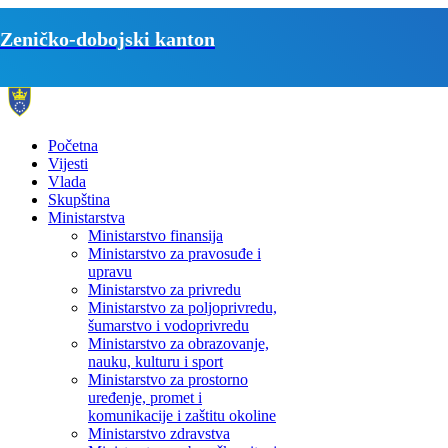
Zeničko-dobojski kanton
Početna
Vijesti
Vlada
Skupština
Ministarstva
Ministarstvo finansija
Ministarstvo za pravosuđe i
upravu
Ministarstvo za privredu
Ministarstvo za poljoprivredu,
šumarstvo i vodoprivredu
Ministarstvo za obrazovanje,
nauku, kulturu i sport
Ministarstvo za prostorno
uređenje, promet i
komunikacije i zaštitu okoline
Ministarstvo zdravstva