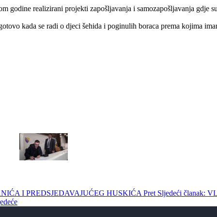
om godine realizirani projekti zapošljavanja i samozapošljavanja gdje su
pogotovo kada se radi o djeci šehida i poginulih boraca prema kojima i
 GANIĆA I PREDSJEDAVAJUĆEG HUSKIĆA
Pret
Sljedeći člana
jedeće