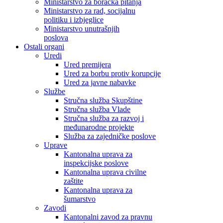
Ministarstvo za boračka pitanja
Ministarstvo za rad, socijalnu
politiku i izbjeglice
Ministarstvo unutrašnjih
poslova
Ostali organi
Uredi
Ured premijera
Ured za borbu protiv korupcije
Ured za javne nabavke
Službe
Stručna služba Skupštine
Stručna služba Vlade
Stručna služba za razvoj i
međunarodne projekte
Služba za zajedničke poslove
Uprave
Kantonalna uprava za
inspekcijske poslove
Kantonalna uprava civilne
zaštite
Kantonalna uprava za
šumarstvo
Zavodi
Kantonalni zavod za pravnu