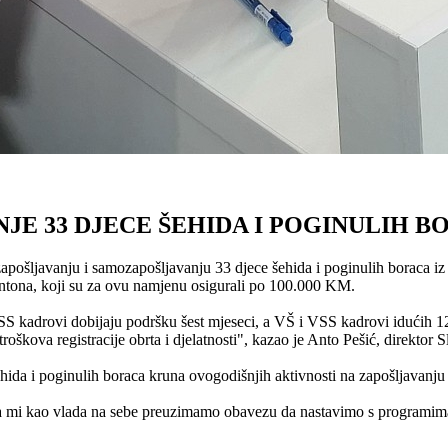
E 33 DJECE ŠEHIDA I POGINULIH B
apošljavanju i samozapošljavanju 33 djece šehida i poginulih boraca i
antona, koji su za ovu namjenu osigurali po 100.000 KM.
S kadrovi dobijaju podršku šest mjeseci, a VŠ i VSS kadrovi idućih 12
roškova registracije obrta i djelatnosti", kazao je Anto Pešić, direkto
ehida i poginulih boraca kruna ovogodišnjih aktivnosti na zapošljavanju
, a mi kao vlada na sebe preuzimamo obavezu da nastavimo s programima