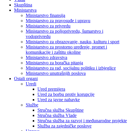
Skupština
Ministarstva
Ministarstvo finansija
Ministarstvo za pravosuđe i upravu
Ministarstvo za privredu
Ministarstvo za poljoprivredu, šumarstvo i
vodoprivredu
Ministarstvo za obrazovanje, nauku, kulturu i sport
Ministarstvo za prostorno uređenje, promet i
komunikacije i zaštitu okoline
Ministarstvo zdravstva
Ministarstvo za boračka pitanja
Ministarstvo za rad, socijalnu politiku i izbjeglice
Ministarstvo unutrašnjih poslova
Ostali organi
Uredi
Ured premijera
Ured za borbu protiv korupcije
Ured za javne nabavke
Službe
Stručna služba Skupštine
Stručna služba Vlade
Stručna služba za razvoj i međunarodne projekte
Služba za zajedničke poslove