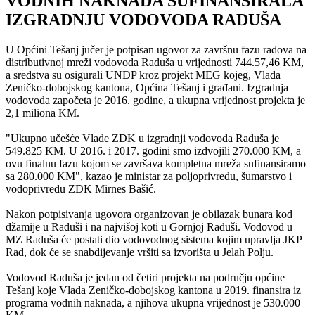
VODNIH NAKNADA SUFINANSIRALA
IZGRADNJU VODOVODA RADUŠA
U Općini Tešanj jučer je potpisan ugovor za završnu fazu radova na
distributivnoj mreži vodovoda Raduša u vrijednosti 744.57,46 KM,
a sredstva su osigurali UNDP kroz projekt MEG kojeg, Vlada
Zeničko-dobojskog kantona, Općina Tešanj i građani. Izgradnja
vodovoda započeta je 2016. godine, a ukupna vrijednost projekta je
2,1 miliona KM.
"Ukupno učešće Vlade ZDK u izgradnji vodovoda Raduša je
549.825 KM. U 2016. i 2017. godini smo izdvojili 270.000 KM, a
ovu finalnu fazu kojom se završava kompletna mreža sufinansiramo
sa 280.000 KM", kazao je ministar za poljoprivredu, šumarstvo i
vodoprivredu ZDK Mirnes Bašić.
Nakon potpisivanja ugovora organizovan je obilazak bunara kod
džamije u Raduši i na najvišoj koti u Gornjoj Raduši. Vodovod u
MZ Raduša će postati dio vodovodnog sistema kojim upravlja JKP
Rad, dok će se snabdijevanje vršiti sa izvorišta u Jelah Polju.
Vodovod Raduša je jedan od četiri projekta na području općine
Tešanj koje Vlada Zeničko-dobojskog kantona u 2019. finansira iz
programa vodnih naknada, a njihova ukupna vrijednost je 530.000