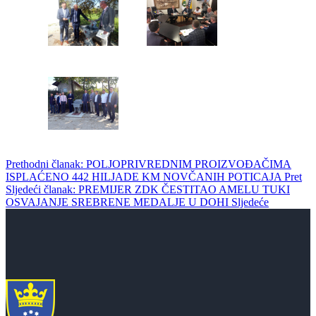
Prethodni članak: POLJOPRIVREDNIM PROIZVOĐAČIMA
ISPLAĆENO 442 HILJADE KM NOVČANIH POTICAJA
Pret
Sljedeći članak: PREMIJER ZDK ČESTITAO AMELU TUKI
OSVAJANJE SREBRENE MEDALJE U DOHI
Sljedeće