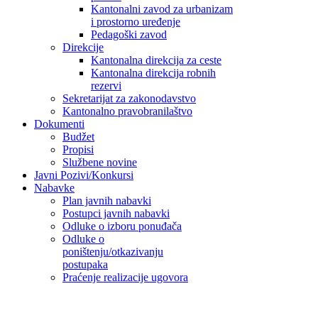
Kantonalni zavod za urbanizam
i prostorno uređenje
Pedagoški zavod
Direkcije
Kantonalna direkcija za ceste
Kantonalna direkcija robnih
rezervi
Sekretarijat za zakonodavstvo
Kantonalno pravobranilaštvo
Dokumenti
Budžet
Propisi
Službene novine
Javni Pozivi/Konkursi
Nabavke
Plan javnih nabavki
Postupci javnih nabavki
Odluke o izboru ponuđača
Odluke o
poništenju/otkazivanju
postupaka
Praćenje realizacije ugovora