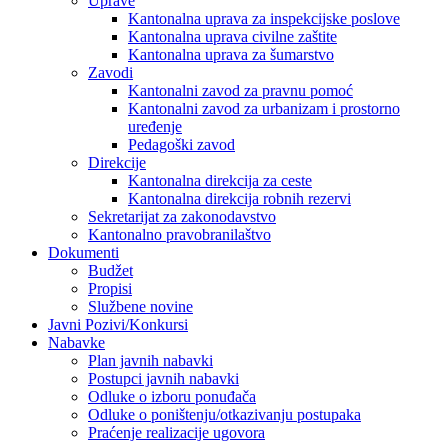
Uprave
Kantonalna uprava za inspekcijske poslove
Kantonalna uprava civilne zaštite
Kantonalna uprava za šumarstvo
Zavodi
Kantonalni zavod za pravnu pomoć
Kantonalni zavod za urbanizam i prostorno
uređenje
Pedagoški zavod
Direkcije
Kantonalna direkcija za ceste
Kantonalna direkcija robnih rezervi
Sekretarijat za zakonodavstvo
Kantonalno pravobranilaštvo
Dokumenti
Budžet
Propisi
Službene novine
Javni Pozivi/Konkursi
Nabavke
Plan javnih nabavki
Postupci javnih nabavki
Odluke o izboru ponuđača
Odluke o poništenju/otkazivanju postupaka
Praćenje realizacije ugovora