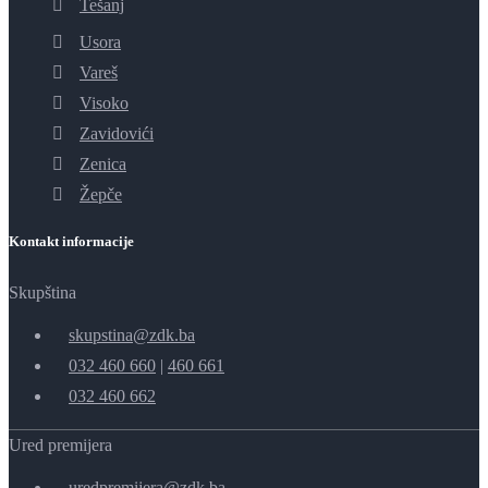
Tešanj
Usora
Vareš
Visoko
Zavidovići
Zenica
Žepče
Kontakt informacije
Skupština
skupstina@zdk.ba
032 460 660
|
460 661
032 460 662
Ured premijera
uredpremijera@zdk.ba