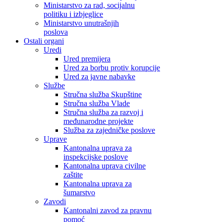
Ministarstvo za rad, socijalnu
politiku i izbjeglice
Ministarstvo unutrašnjih
poslova
Ostali organi
Uredi
Ured premijera
Ured za borbu protiv korupcije
Ured za javne nabavke
Službe
Stručna služba Skupštine
Stručna služba Vlade
Stručna služba za razvoj i
međunarodne projekte
Služba za zajedničke poslove
Uprave
Kantonalna uprava za
inspekcijske poslove
Kantonalna uprava civilne
zaštite
Kantonalna uprava za
šumarstvo
Zavodi
Kantonalni zavod za pravnu
pomoć