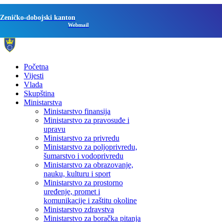
Zeničko-dobojski kanton
Webmail
Početna
Vijesti
Vlada
Skupština
Ministarstva
Ministarstvo finansija
Ministarstvo za pravosuđe i
upravu
Ministarstvo za privredu
Ministarstvo za poljoprivredu,
šumarstvo i vodoprivredu
Ministarstvo za obrazovanje,
nauku, kulturu i sport
Ministarstvo za prostorno
uređenje, promet i
komunikacije i zaštitu okoline
Ministarstvo zdravstva
Ministarstvo za boračka pitanja