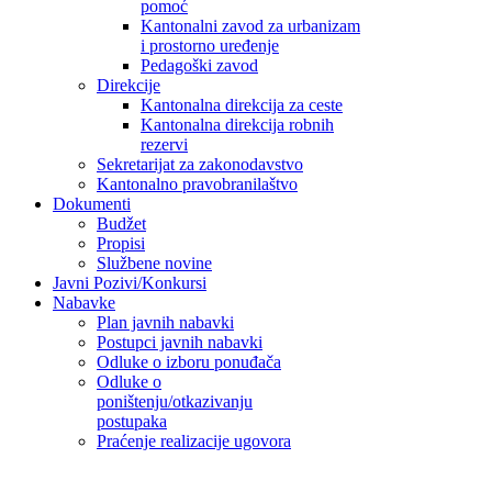
pomoć
Kantonalni zavod za urbanizam
i prostorno uređenje
Pedagoški zavod
Direkcije
Kantonalna direkcija za ceste
Kantonalna direkcija robnih
rezervi
Sekretarijat za zakonodavstvo
Kantonalno pravobranilaštvo
Dokumenti
Budžet
Propisi
Službene novine
Javni Pozivi/Konkursi
Nabavke
Plan javnih nabavki
Postupci javnih nabavki
Odluke o izboru ponuđača
Odluke o
poništenju/otkazivanju
postupaka
Praćenje realizacije ugovora