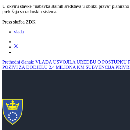
U okviru stavke "nabavka stalnih sredstava u obliku prava" planirano
prekršaja sa radarskih sistema.
Press služba ZDK
vlada
Prethodni članak: VLADA USVOJILA UREDBU O POSTUP
POZIVI ZA DODJELU 2,4 MILIONA KM SUBVENCIJA PRIV