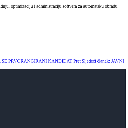
dnju, optimizaciju i administraciju softvera za automatsku obradu
IRA SE PRVORANGIRANI KANDIDAT
Pret
Sljedeći članak: JAVNI