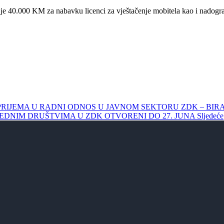
 je 40.000 KM za nabavku licenci za vještačenje mobitela kao i nadogra
KU PRIJEMA U RADNI ODNOS U JAVNOM SEKTORU ZDK – B
REDNIM DRUŠTVIMA U ZDK OTVORENI DO 27. JUNA
Sljedeće