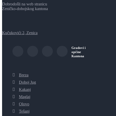
Dobrodošli na web stranicu
Zeničko-dobojskog kantona
Kučukovići 2, Zenica
Gradovi i
općine
Kantona
Breza
Doboj Jug
Kakanj
Maglaj
Olovo
Tešanj