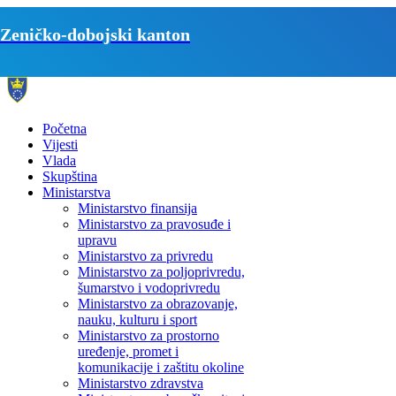
Zeničko-dobojski kanton
Početna
Vijesti
Vlada
Skupština
Ministarstva
Ministarstvo finansija
Ministarstvo za pravosuđe i
upravu
Ministarstvo za privredu
Ministarstvo za poljoprivredu,
šumarstvo i vodoprivredu
Ministarstvo za obrazovanje,
nauku, kulturu i sport
Ministarstvo za prostorno
uređenje, promet i
komunikacije i zaštitu okoline
Ministarstvo zdravstva