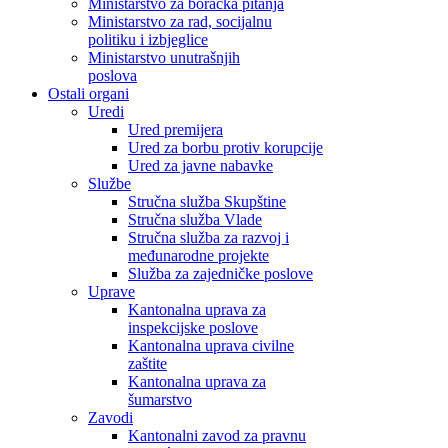
Ministarstvo za boračka pitanja
Ministarstvo za rad, socijalnu
politiku i izbjeglice
Ministarstvo unutrašnjih
poslova
Ostali organi
Uredi
Ured premijera
Ured za borbu protiv korupcije
Ured za javne nabavke
Službe
Stručna služba Skupštine
Stručna služba Vlade
Stručna služba za razvoj i
međunarodne projekte
Služba za zajedničke poslove
Uprave
Kantonalna uprava za
inspekcijske poslove
Kantonalna uprava civilne
zaštite
Kantonalna uprava za
šumarstvo
Zavodi
Kantonalni zavod za pravnu