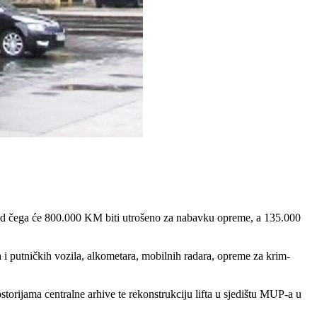
, od čega će 800.000 KM biti utrošeno za nabavku opreme, a 135.000
 i putničkih vozila, alkometara, mobilnih radara, opreme za krim-
orijama centralne arhive te rekonstrukciju lifta u sjedištu MUP-a u