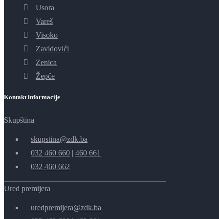
Usora
Vareš
Visoko
Zavidovići
Zenica
Žepče
Kontakt informacije
Skupština
skupstina@zdk.ba
032 460 660
|
460 661
032 460 662
Ured premijera
uredpremijera@zdk.ba