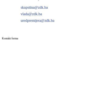
skupstina@zdk.ba
vlada@zdk.ba
uredpremijera@zdk.ba
Kontakt forma