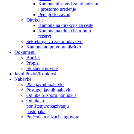
Kantonalni zavod za urbanizam
i prostorno uređenje
Pedagoški zavod
Direkcije
Kantonalna direkcija za ceste
Kantonalna direkcija robnih
rezervi
Sekretarijat za zakonodavstvo
Kantonalno pravobranilaštvo
Dokumenti
Budžet
Propisi
Službene novine
Javni Pozivi/Konkursi
Nabavke
Plan javnih nabavki
Postupci javnih nabavki
Odluke o izboru ponuđača
Odluke o
poništenju/otkazivanju
postupaka
Praćenje realizacije ugovora