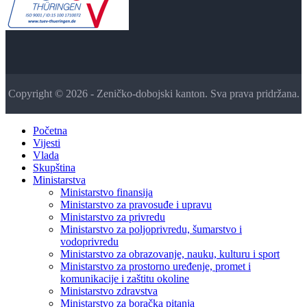
Copyright © 2026 - Zeničko-dobojski kanton. Sva prava pridržana.
Početna
Vijesti
Vlada
Skupština
Ministarstva
Ministarstvo finansija
Ministarstvo za pravosuđe i upravu
Ministarstvo za privredu
Ministarstvo za poljoprivredu, šumarstvo i
vodoprivredu
Ministarstvo za obrazovanje, nauku, kulturu i sport
Ministarstvo za prostorno uređenje, promet i
komunikacije i zaštitu okoline
Ministarstvo zdravstva
Ministarstvo za boračka pitanja