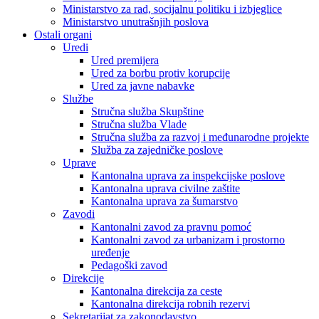
Ministarstvo za rad, socijalnu politiku i izbjeglice
Ministarstvo unutrašnjih poslova
Ostali organi
Uredi
Ured premijera
Ured za borbu protiv korupcije
Ured za javne nabavke
Službe
Stručna služba Skupštine
Stručna služba Vlade
Stručna služba za razvoj i međunarodne projekte
Služba za zajedničke poslove
Uprave
Kantonalna uprava za inspekcijske poslove
Kantonalna uprava civilne zaštite
Kantonalna uprava za šumarstvo
Zavodi
Kantonalni zavod za pravnu pomoć
Kantonalni zavod za urbanizam i prostorno
uređenje
Pedagoški zavod
Direkcije
Kantonalna direkcija za ceste
Kantonalna direkcija robnih rezervi
Sekretarijat za zakonodavstvo