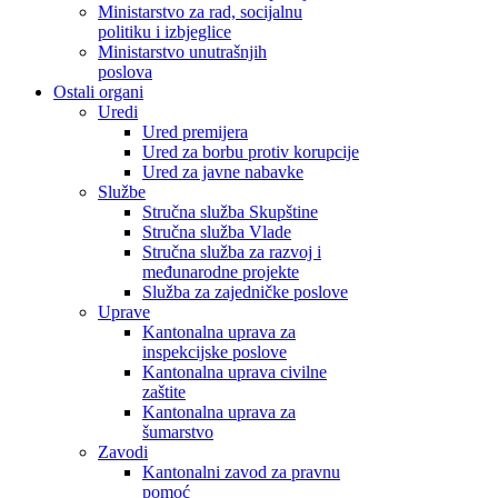
Ministarstvo za rad, socijalnu
politiku i izbjeglice
Ministarstvo unutrašnjih
poslova
Ostali organi
Uredi
Ured premijera
Ured za borbu protiv korupcije
Ured za javne nabavke
Službe
Stručna služba Skupštine
Stručna služba Vlade
Stručna služba za razvoj i
međunarodne projekte
Služba za zajedničke poslove
Uprave
Kantonalna uprava za
inspekcijske poslove
Kantonalna uprava civilne
zaštite
Kantonalna uprava za
šumarstvo
Zavodi
Kantonalni zavod za pravnu
pomoć