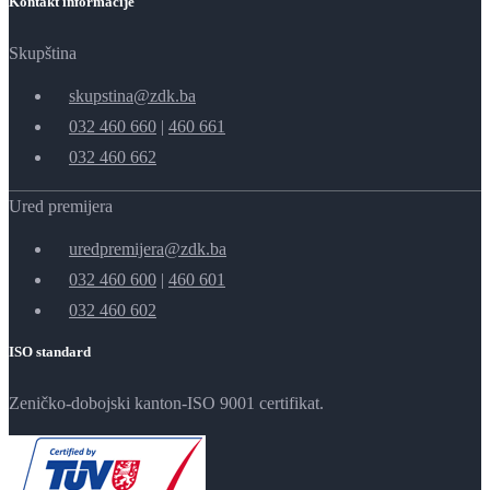
Kontakt informacije
Skupština
skupstina@zdk.ba
032 460 660
|
460 661
032 460 662
Ured premijera
uredpremijera@zdk.ba
032 460 600
|
460 601
032 460 602
ISO standard
Zeničko-dobojski kanton-ISO 9001 certifikat.