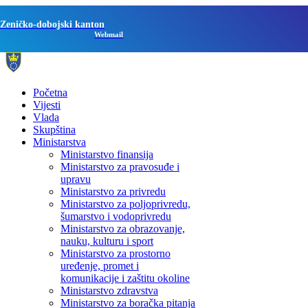
Zeničko-dobojski kanton
Webmail
Početna
Vijesti
Vlada
Skupština
Ministarstva
Ministarstvo finansija
Ministarstvo za pravosuđe i
upravu
Ministarstvo za privredu
Ministarstvo za poljoprivredu,
šumarstvo i vodoprivredu
Ministarstvo za obrazovanje,
nauku, kulturu i sport
Ministarstvo za prostorno
uređenje, promet i
komunikacije i zaštitu okoline
Ministarstvo zdravstva
Ministarstvo za boračka pitanja