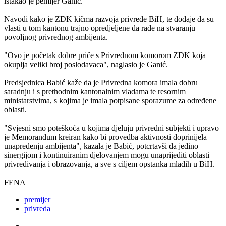
istakao je pemijer Ganić.
Navodi kako je ZDK kičma razvoja privrede BiH, te dodaje da su
vlasti u tom kantonu trajno opredjeljene da rade na stvaranju
povoljnog privrednog ambijenta.
"Ovo je početak dobre priče s Privrednom komorom ZDK koja
okuplja veliki broj poslodavaca", naglasio je Ganić.
Predsjednica Babić kaže da je Privredna komora imala dobru
saradnju i s prethodnim kantonalnim vladama te resornim
ministarstvima, s kojima je imala potpisane sporazume za određene
oblasti.
"Svjesni smo poteškoća u kojima djeluju privredni subjekti i upravo
je Memorandum kreiran kako bi provedba aktivnosti doprinijela
unapređenju ambijenta", kazala je Babić, potcrtavši da jedino
sinergijom i kontinuiranim djelovanjem mogu unaprijediti oblasti
privređivanja i obrazovanja, a sve s ciljem opstanka mladih u BiH.
FENA
premijer
privreda