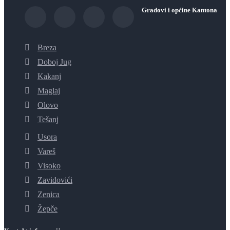
Gradovi i općine Kantona
Breza
Doboj Jug
Kakanj
Maglaj
Olovo
Tešanj
Usora
Vareš
Visoko
Zavidovići
Zenica
Žepče