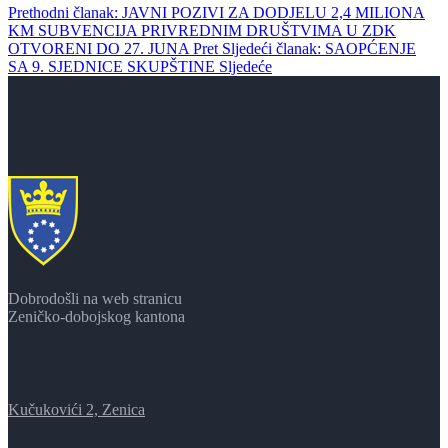
Prethodni članak: JAVNI POZIVI ZA DODJELU 2,4 MILIONA
KM SUBVENCIJA PRIVREDNIM DRUŠTVIMA U ZDK
OTVORENI DO 27. JUNA
Pret
Sljedeći članak: SAOPĆENJE
SA 9. SJEDNICE SKUPŠTINE
Sljedeće
Dobrodošli na web stranicu
Zeničko-dobojskog kantona
Kučukovići 2, Zenica