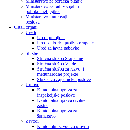
Ministarstvo za boračka pitanja
Ministarstvo za rad, socijalnu
politiku i izbjeglice
Ministarstvo unutrašnjih
poslova
Ostali organi
Uredi
Ured premijera
Ured za borbu protiv korupcije
Ured za javne nabavke
Službe
Stručna služba Skupštine
Stručna služba Vlade
Stručna služba za razvoj i
međunarodne projekte
Služba za zajedničke poslove
Uprave
Kantonalna uprava za
inspekcijske poslove
Kantonalna uprava civilne
zaštite
Kantonalna uprava za
šumarstvo
Zavodi
Kantonalni zavod za pravnu