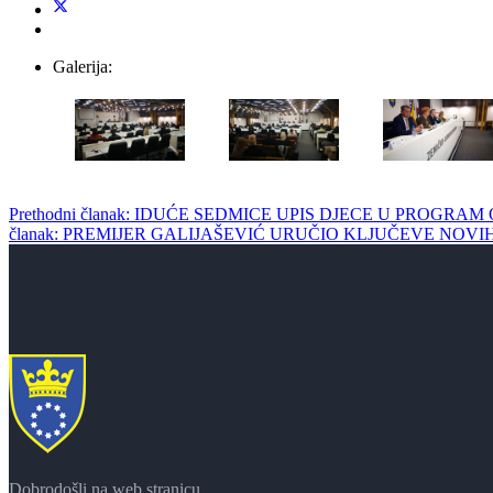
Galerija:
Prethodni članak: IDUĆE SEDMICE UPIS DJECE U PR
članak: PREMIJER GALIJAŠEVIĆ URUČIO KLJUČEVE NOVI
Dobrodošli na web stranicu