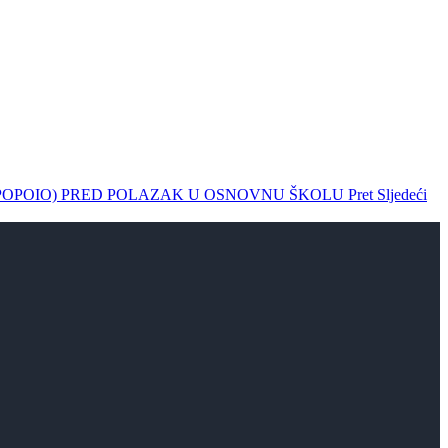
 (POPOIO) PRED POLAZAK U OSNOVNU ŠKOLU
Pret
Sljedeći