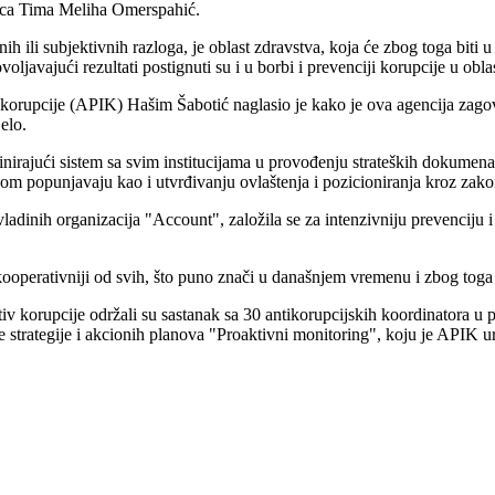
dnica Tima Meliha Omerspahić.
 ili subjektivnih razloga, je oblast zdravstva, koja će zbog toga biti 
javajući rezultati postignuti su i u borbi i prevenciji korupcije u obla
v korupcije (APIK) Hašim Šabotić naglasio je kako je ova agencija zag
elo.
irajući sistem sa svim institucijama u provođenju strateških dokumenata, 
 popunjavaju kao i utvrđivanju ovlaštenja i pozicioniranja kroz zako
dinih organizacija "Account", založila se za intenzivniju prevenciju i 
operativniji od svih, što puno znači u današnjem vremenu i zbog toga
v korupcije održali su sastanak sa 30 antikorupcijskih koordinatora u 
 strategije i akcionih planova "Proaktivni monitoring", koju je APIK u