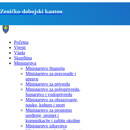
Zeničko-dobojski kanton
Početna
Vijesti
Vlada
Skupština
Ministarstva
Ministarstvo finansija
Ministarstvo za pravosuđe i
upravu
Ministarstvo za privredu
Ministarstvo za poljoprivredu,
šumarstvo i vodoprivredu
Ministarstvo za obrazovanje,
nauku, kulturu i sport
Ministarstvo za prostorno
uređenje, promet i
komunikacije i zaštitu okoline
Ministarstvo zdravstva