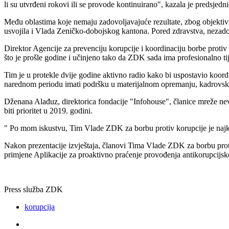
li su utvrđeni rokovi ili se provode kontinuirano", kazala je predsje
Među oblastima koje nemaju zadovoljavajuće rezultate, zbog objektivnih
usvojila i Vlada Zeničko-dobojskog kantona. Pored zdravstva, nezadovol
Direktor Agencije za prevenciju korupcije i koordinaciju borbe proti
što je prošle godine i učinjeno tako da ZDK sada ima profesionalno tij
Tim je u protekle dvije godine aktivno radio kako bi uspostavio koordin
narednom periodu imati podršku u materijalnom opremanju, kadrovskom
Dženana Alađuz, direktorica fondacije "Infohouse", članice mreže nevla
biti prioritet u 2019. godini.
" Po mom iskustvu, Tim Vlade ZDK za borbu protiv korupcije je najko
Nakon prezentacije izvještaja, članovi Tima Vlade ZDK za borbu proti
primjene Aplikacije za proaktivno praćenje provođenja antikorupcijske
Press služba ZDK
korupcija