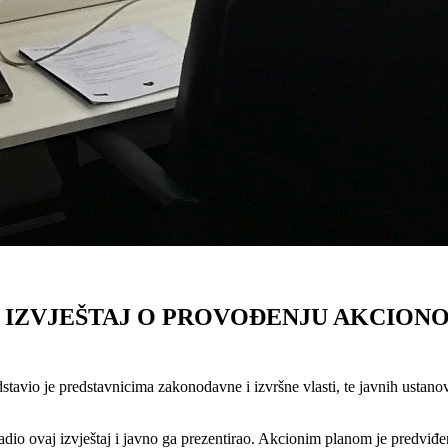
 IZVJEŠTAJ O PROVOĐENJU AKCION
tavio je predstavnicima zakonodavne i izvršne vlasti, te javnih ustan
dio ovaj izvještaj i javno ga prezentirao. Akcionim planom je predviđen