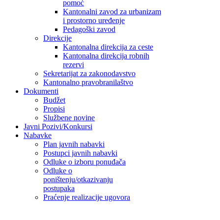
pomoć
Kantonalni zavod za urbanizam
i prostorno uređenje
Pedagoški zavod
Direkcije
Kantonalna direkcija za ceste
Kantonalna direkcija robnih
rezervi
Sekretarijat za zakonodavstvo
Kantonalno pravobranilaštvo
Dokumenti
Budžet
Propisi
Službene novine
Javni Pozivi/Konkursi
Nabavke
Plan javnih nabavki
Postupci javnih nabavki
Odluke o izboru ponuđača
Odluke o
poništenju/otkazivanju
postupaka
Praćenje realizacije ugovora