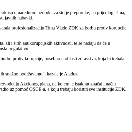
u fokusu u narednom periodu, za što je preporuke, na prijedlog Tima,
sti javnih nabavki.
ovarala profesionalizaciju Tima Vlade ZDK za borbu protiv korupcije,
ali i širih antikorupcijskih aktivnosti, te se nadaju da će u
nsku regulativu.
borbu protiv korupcije, posebno u oblasti zdravstva, koja bi trebala
 ih snažno podržavamo", kazala je Alađuz.
provođenju Akcionog plana, na kojem je istaknut značaj i način
radio uz pomoć OSCE-a, a koju trebaju koristiti sve institucije ZDK.