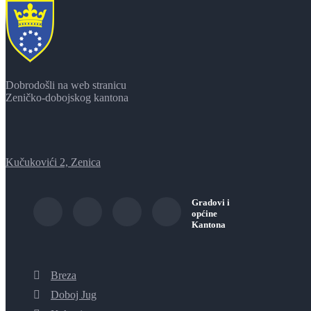
Dobrodošli na web stranicu
Zeničko-dobojskog kantona
Kučukovići 2, Zenica
Gradovi i
općine
Kantona
Breza
Doboj Jug