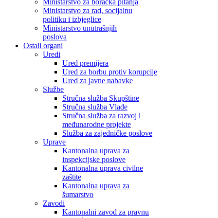
Ministarstvo za boračka pitanja
Ministarstvo za rad, socijalnu
politiku i izbjeglice
Ministarstvo unutrašnjih
poslova
Ostali organi
Uredi
Ured premijera
Ured za borbu protiv korupcije
Ured za javne nabavke
Službe
Stručna služba Skupštine
Stručna služba Vlade
Stručna služba za razvoj i
međunarodne projekte
Služba za zajedničke poslove
Uprave
Kantonalna uprava za
inspekcijske poslove
Kantonalna uprava civilne
zaštite
Kantonalna uprava za
šumarstvo
Zavodi
Kantonalni zavod za pravnu