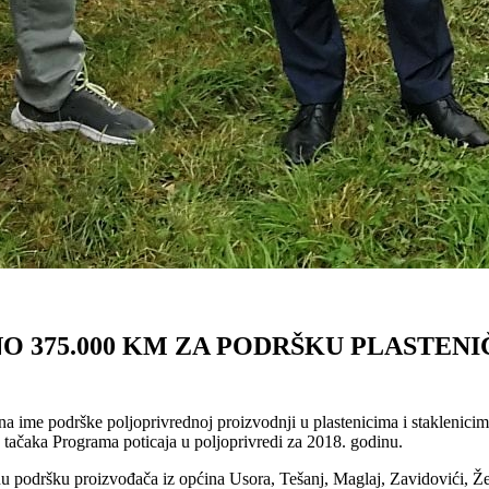
O 375.000 KM ZA PODRŠKU PLASTENI
me podrške poljoprivrednoj proizvodnji u plastenicima i staklenicima
 tačaka Programa poticaja u poljoprivredi za 2018. godinu.
čanu podršku proizvođača iz općina Usora, Tešanj, Maglaj, Zavidovići,