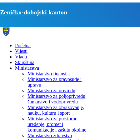
Zeničko-dobojski kanton
Početna
Vijesti
Vlada
Skupština
Ministarstva
Ministarstvo finansija
Ministarstvo za pravosuđe i
upravu
Ministarstvo za privredu
Ministarstvo za poljoprivredu,
šumarstvo i vodoprivredu
Ministarstvo za obrazovanje,
nauku, kulturu i sport
Ministarstvo za prostorno
uređenje, promet i
komunikacije i zaštitu okoline
Ministarstvo zdravstva