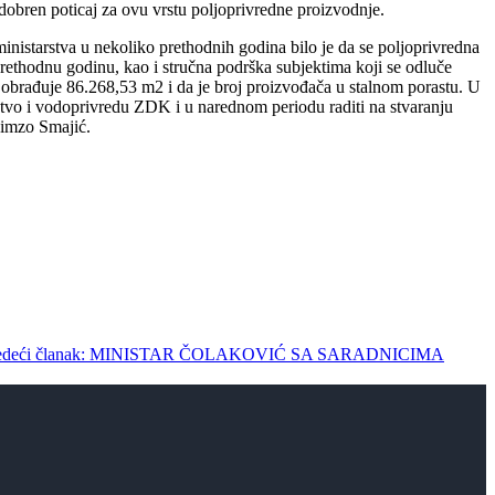
 odobren poticaj za ovu vrstu poljoprivredne proizvodnje.
istarstva u nekoliko prethodnih godina bilo je da se poljoprivredna
prethodnu godinu, kao i stručna podrška subjektima koji se odluče
obrađuje 86.268,53 m2 i da je broj proizvođača u stalnom porastu. U
arstvo i vodoprivredu ZDK i u narednom periodu raditi na stvaranju
Himzo Smajić.
jedeći članak: MINISTAR ČOLAKOVIĆ SA SARADNICIMA