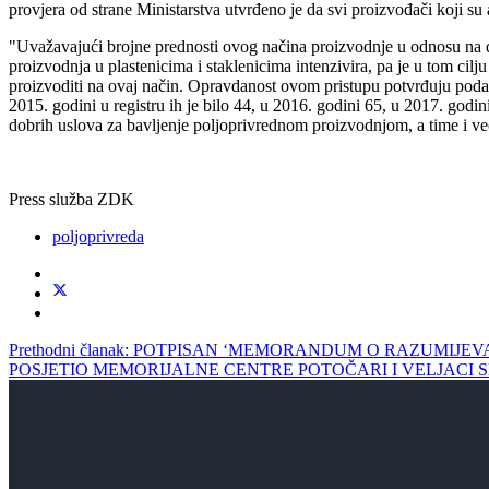
provjera od strane Ministarstva utvrđeno je da svi proizvođači koji su 
"Uvažavajući brojne prednosti ovog načina proizvodnje u odnosu na d
proizvodnja u plastenicima i staklenicima intenzivira, pa je u tom ci
proizvoditi na ovaj način. Opravdanost ovom pristupu potvrđuju poda
2015. godini u registru ih je bilo 44, u 2016. godini 65, u 2017. god
dobrih uslova za bavljenje poljoprivrednom proizvodnjom, a time i ve
Press služba ZDK
poljoprivreda
Prethodni članak: POTPISAN ‘MEMORANDUM O RAZUMIJE
POSJETIO MEMORIJALNE CENTRE POTOČARI I VELJACI
S