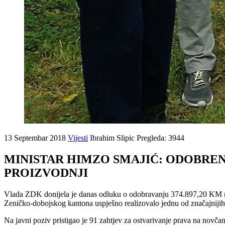
13 Septembar 2018
Vijesti
Ibrahim Slipic
Pregleda: 3944
MINISTAR HIMZO SMAJIĆ: ODOBREN
PROIZVODNJI
Vlada ZDK donijela je danas odluku o odobravanju 374.897,20 KM na i
Zeničko-dobojskog kantona uspješno realizovalo jednu od značajnijih
Na javni poziv pristigao je 91 zahtjev za ostvarivanje prava na nov