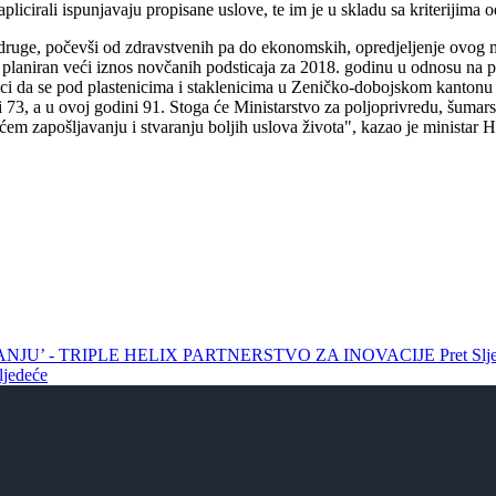
aplicirali ispunjavaju propisane uslove, te im je u skladu sa kriterijima
ruge, počevši od zdravstvenih pa do ekonomskih, opredjeljenje ovog min
lju planiran veći iznos novčanih podsticaja za 2018. godinu u odnosu na 
ci da se pod plastenicima i staklenicima u Zeničko-dobojskom kantonu 
ini 73, a u ovoj godini 91. Stoga će Ministarstvo za poljoprivredu, šum
ćem zapošljavanju i stvaranju boljih uslova života", kazao je ministar 
VANJU’ - TRIPLE HELIX PARTNERSTVO ZA INOVACIJE
Pret
Sl
ljedeće