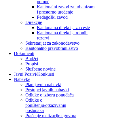
pomoć
Kantonalni zavod za urbanizam
i prostorno uređenje
Pedagoški zavod
Direkcije
Kantonalna direkcija za ceste
Kantonalna direkcija robnih
rezervi
Sekretarijat za zakonodavstvo
Kantonalno pravobranilaštvo
Dokumenti
Budžet
Propisi
Službene novine
Javni Pozivi/Konkursi
Nabavke
Plan javnih nabavki
Postupci javnih nabavki
Odluke o izboru ponuđača
Odluke o
poništenju/otkazivanju
postupaka
Praćenje realizacije ugovora