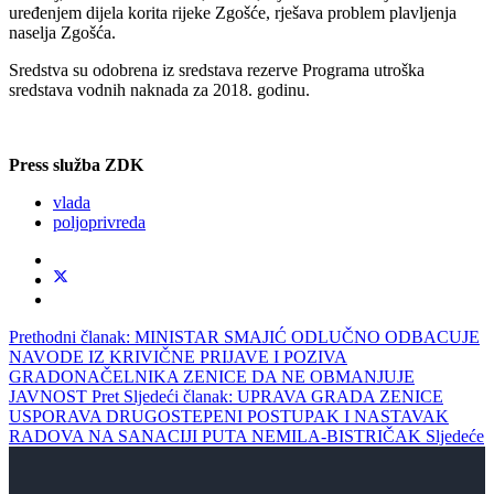
uređenjem dijela korita rijeke Zgošće, rješava problem plavljenja
naselja Zgošća.
Sredstva su odobrena iz sredstava rezerve Programa utroška
sredstava vodnih naknada za 2018. godinu.
Press služba ZDK
vlada
poljoprivreda
Prethodni članak: MINISTAR SMAJIĆ ODLUČNO ODBACUJE
NAVODE IZ KRIVIČNE PRIJAVE I POZIVA
GRADONAČELNIKA ZENICE DA NE OBMANJUJE
JAVNOST
Pret
Sljedeći članak: UPRAVA GRADA ZENICE
USPORAVA DRUGOSTEPENI POSTUPAK I NASTAVAK
RADOVA NA SANACIJI PUTA NEMILA-BISTRIČAK
Sljedeće