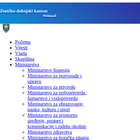
Zeničko-dobojski kanton
Webmail
Početna
Vijesti
Vlada
Skupština
Ministarstva
Ministarstvo finansija
Ministarstvo za pravosuđe i
upravu
Ministarstvo za privredu
Ministarstvo za poljoprivredu,
šumarstvo i vodoprivredu
Ministarstvo za obrazovanje,
nauku, kulturu i sport
Ministarstvo za prostorno
uređenje, promet i
komunikacije i zaštitu okoline
Ministarstvo zdravstva
Ministarstvo za boračka pitanja