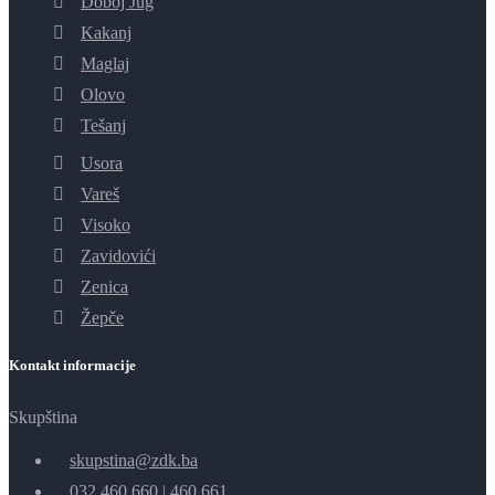
Doboj Jug
Kakanj
Maglaj
Olovo
Tešanj
Usora
Vareš
Visoko
Zavidovići
Zenica
Žepče
Kontakt informacije
Skupština
skupstina@zdk.ba
032 460 660
|
460 661