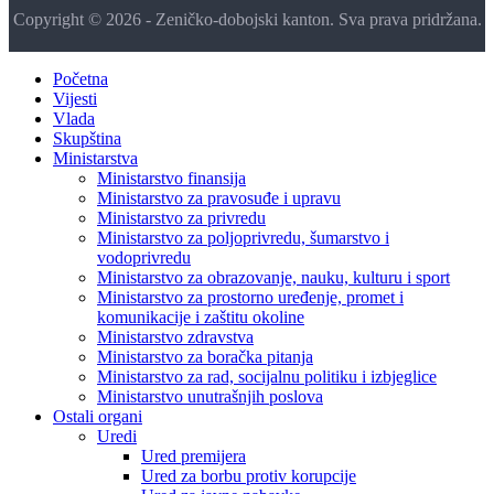
Copyright © 2026 - Zeničko-dobojski kanton. Sva prava pridržana.
Početna
Vijesti
Vlada
Skupština
Ministarstva
Ministarstvo finansija
Ministarstvo za pravosuđe i upravu
Ministarstvo za privredu
Ministarstvo za poljoprivredu, šumarstvo i
vodoprivredu
Ministarstvo za obrazovanje, nauku, kulturu i sport
Ministarstvo za prostorno uređenje, promet i
komunikacije i zaštitu okoline
Ministarstvo zdravstva
Ministarstvo za boračka pitanja
Ministarstvo za rad, socijalnu politiku i izbjeglice
Ministarstvo unutrašnjih poslova
Ostali organi
Uredi
Ured premijera
Ured za borbu protiv korupcije