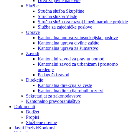
Ured za javne nabavke
Službe
Stručna služba Skupštine
Stručna služba Vlade
Stručna služba za razvoj i međunarodne projekte
Služba za zajedničke poslove
Uprave
Kantonalna uprava za inspekcijske poslove
Kantonalna uprava civilne zaštite
Kantonalna uprava za šumarstvo
Zavodi
Kantonalni zavod za pravnu pomoć
Kantonalni zavod za urbanizam i prostorno
uređenje
Pedagoški zavod
Direkcije
Kantonalna direkcija za ceste
Kantonalna direkcija robnih rezervi
Sekretarijat za zakonodavstvo
Kantonalno pravobranilaštvo
Dokumenti
Budžet
Propisi
Službene novine
Javni Pozivi/Konkursi