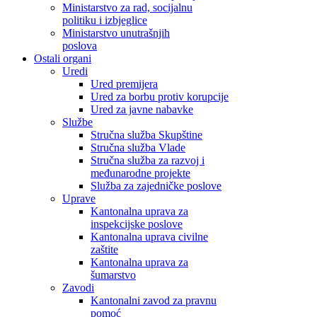
Ministarstvo za rad, socijalnu
politiku i izbjeglice
Ministarstvo unutrašnjih
poslova
Ostali organi
Uredi
Ured premijera
Ured za borbu protiv korupcije
Ured za javne nabavke
Službe
Stručna služba Skupštine
Stručna služba Vlade
Stručna služba za razvoj i
međunarodne projekte
Služba za zajedničke poslove
Uprave
Kantonalna uprava za
inspekcijske poslove
Kantonalna uprava civilne
zaštite
Kantonalna uprava za
šumarstvo
Zavodi
Kantonalni zavod za pravnu
pomoć