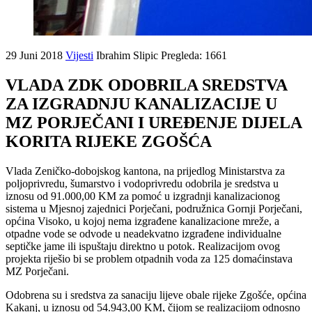
29 Juni 2018
Vijesti
Ibrahim Slipic
Pregleda: 1661
VLADA ZDK ODOBRILA SREDSTVA
ZA IZGRADNJU KANALIZACIJE U
MZ PORJEČANI I UREĐENJE DIJELA
KORITA RIJEKE ZGOŠĆA
Vlada Zeničko-dobojskog kantona, na prijedlog Ministarstva za
poljoprivredu, šumarstvo i vodoprivredu odobrila je sredstva u
iznosu od 91.000,00 KM za pomoć u izgradnji kanalizacionog
sistema u Mjesnoj zajednici Porječani, podružnica Gornji Porječani,
općina Visoko, u kojoj nema izgrađene kanalizacione mreže, a
otpadne vode se odvode u neadekvatno izgrađene individualne
septičke jame ili ispuštaju direktno u potok. Realizacijom ovog
projekta riješio bi se problem otpadnih voda za 125 domaćinstava
MZ Porječani.
Odobrena su i sredstva za sanaciju lijeve obale rijeke Zgošće, općina
Kakanj, u iznosu od 54.943,00 KM, čijom se realizacijom odnosno