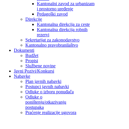
Kantonalni zavod za urbanizam
i prostorno uređenje
Pedagoški zavod
Direkcije
Kantonalna direkcija za ceste
Kantonalna direkcija robnih
rezervi
Sekretarijat za zakonodavstvo
Kantonalno pravobranilaštvo
Dokumenti
Budžet
Propisi
Službene novine
Javni Pozivi/Konkursi
Nabavke
Plan javnih nabavki
Postupci javnih nabavki
Odluke o izboru ponuđača
Odluke o
poništenju/otkazivanju
postupaka
Praćenje realizacije ugovora