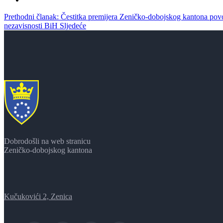
Prethodni članak: Čestitka premijera Zeničko-dobojskog kantona 
nezavisnosti BiH
Sljedeće
Dobrodošli na web stranicu
Zeničko-dobojskog kantona
Kučukovići 2, Zenica