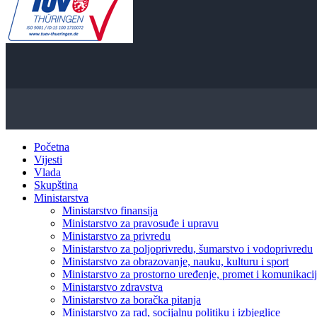
Početna
Vijesti
Vlada
Skupština
Ministarstva
Ministarstvo finansija
Ministarstvo za pravosuđe i upravu
Ministarstvo za privredu
Ministarstvo za poljoprivredu, šumarstvo i vodoprivredu
Ministarstvo za obrazovanje, nauku, kulturu i sport
Ministarstvo za prostorno uređenje, promet i komunikacije
Ministarstvo zdravstva
Ministarstvo za boračka pitanja
Ministarstvo za rad, socijalnu politiku i izbjeglice