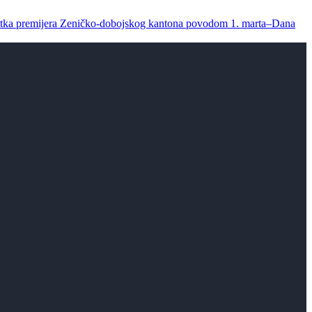
titka premijera Zeničko-dobojskog kantona povodom 1. marta–Dana