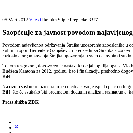
05 Mart 2012
Vijesti
Ibrahim Slipic
Pregleda: 3377
Saopćenje za javnost povodom najavljenog
Povodom najavljenog održavanja Štrajka upozorenja zaposlenika u obr
kulturu i sport Bernadete Galijašević i predsjednika Sindikata osnov
razlozima organizovanja Štrajka upozorenja u svim osnovnim i sredn
Tokom razgovora, dogovoren je nastavak socijalnog dijaloga sa Vlado
Budžeta Kantona za 2012. godinu, kao i finalizaciju prethodno dogovo
BiH.
Na ovom sastanku razmatrano je i ujednačavanje isplata plaća i drugi
BiH, što će svakako biti predmetom dodatnih analiza i razmatranja, k
Press služba ZDK