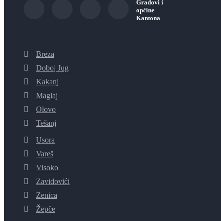
Gradovi i
općine
Kantona
Breza
Doboj Jug
Kakanj
Maglaj
Olovo
Tešanj
Usora
Vareš
Visoko
Zavidovići
Zenica
Žepče