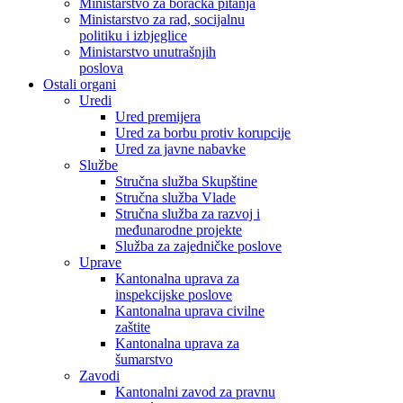
Ministarstvo za boračka pitanja
Ministarstvo za rad, socijalnu
politiku i izbjeglice
Ministarstvo unutrašnjih
poslova
Ostali organi
Uredi
Ured premijera
Ured za borbu protiv korupcije
Ured za javne nabavke
Službe
Stručna služba Skupštine
Stručna služba Vlade
Stručna služba za razvoj i
međunarodne projekte
Služba za zajedničke poslove
Uprave
Kantonalna uprava za
inspekcijske poslove
Kantonalna uprava civilne
zaštite
Kantonalna uprava za
šumarstvo
Zavodi
Kantonalni zavod za pravnu