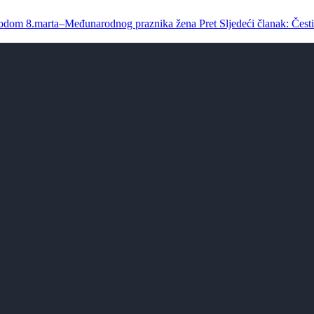
povodom 8.marta–Međunarodnog praznika žena
Pret
Sljedeći članak: Čes