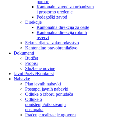
pomoć
Kantonalni zavod za urbanizam
i prostorno uređenje
Pedagoški zavod
Direkcije
Kantonalna direkcija za ceste
Kantonalna direkcija robnih
rezervi
Sekretarijat za zakonodavstvo
Kantonalno pravobranilaštvo
Dokumenti
Budžet
Propisi
Službene novine
Javni Pozivi/Konkursi
Nabavke
Plan javnih nabavki
Postupci javnih nabavki
Odluke o izboru ponuđača
Odluke o
poništenju/otkazivanju
postupaka
Praćenje realizacije ugovora