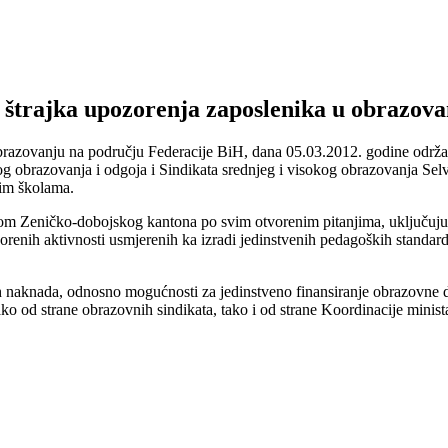
 štrajka upozorenja zaposlenika u obrazova
azovanju na području Federacije BiH, dana 05.03.2012. godine održan 
nog obrazovanja i odgoja i Sindikata srednjeg i visokog obrazovanja S
jim školama.
m Zeničko-dobojskog kantona po svim otvorenim pitanjima, uključujući
renih aktivnosti usmjerenih ka izradi jedinstvenih pedagoških standard
h naknada, odnosno mogućnosti za jedinstveno finansiranje obrazovne d
ako od strane obrazovnih sindikata, tako i od strane Koordinacije minis