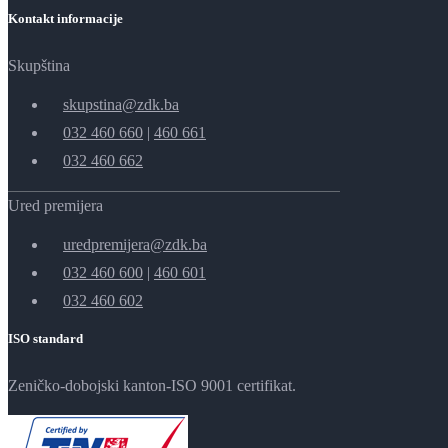
Kontakt informacije
Skupština
skupstina@zdk.ba
032 460 660
|
460 661
032 460 662
Ured premijera
uredpremijera@zdk.ba
032 460 600
|
460 601
032 460 602
ISO standard
Zeničko-dobojski kanton-ISO 9001 certifikat.