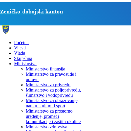
Zeničko-dobojski kanton
Početna
Vijesti
Vlada
Skupština
Ministarstva
Ministarstvo finansija
Ministarstvo za pravosuđe i
upravu
Ministarstvo za privredu
Ministarstvo za poljoprivredu,
šumarstvo i vodoprivredu
Ministarstvo za obrazovanje,
nauku, kulturu i sport
Ministarstvo za prostorno
uređenje, promet i
komunikacije i zaštitu okoline
Ministarstvo zdravstva