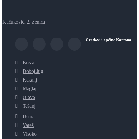
Kučukovići 2, Zenica
Gradovi i općine Kantona
Breza
Doboj Jug
Kakanj
Maglaj
Olovo
Tešanj
Usora
Vareš
Visoko