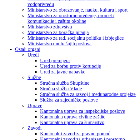
vodoprivredu
Ministarstvo za obrazovanje, nauku, kulturu i sport
Ministarstvo za prostorno uređenje, promet i
komunikacije i zaštitu okoline
Ministarstvo zdravstva
Ministarstvo za boračka pitanja
Ministarstvo za rad, socijalnu politiku i izbjeglice
Ministarstvo unutrašnjih poslova
Ostali organi
Uredi
Ured premijera
Ured za borbu protiv korupcije
Ured za javne nabavke
Službe
Stručna služba Skupštine
Stručna služba Vlade
Stručna služba za razvoj i međunarodne projekte
Služba za zajedničke poslove
Uprave
Kantonalna uprava za inspekcijske poslove
Kantonalna uprava civilne zaštite
Kantonalna uprava za šumarstvo
Zavodi
Kantonalni zavod za pravnu pomoć
Kantonalni zavod za urbanizam i prostorno