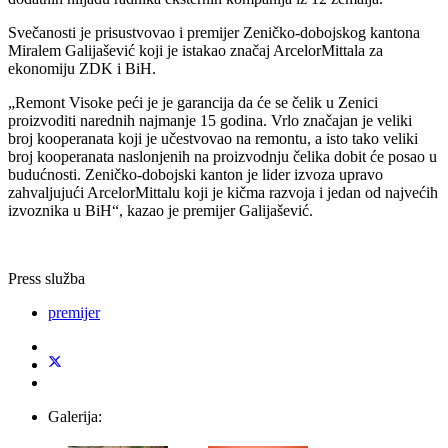
Svečanosti je prisustvovao i premijer Zeničko-dobojskog kantona
Miralem Galijašević koji je istakao značaj ArcelorMittala za
ekonomiju ZDK i BiH.
„Remont Visoke peći je je garancija da će se čelik u Zenici
proizvoditi narednih najmanje 15 godina. Vrlo značajan je veliki
broj kooperanata koji je učestvovao na remontu, a isto tako veliki
broj kooperanata naslonjenih na proizvodnju čelika dobit će posao u
budućnosti. Zeničko-dobojski kanton je lider izvoza upravo
zahvaljujući ArcelorMittalu koji je kičma razvoja i jedan od najvećih
izvoznika u BiH“, kazao je premijer Galijašević.
Press služba
premijer
Galerija: