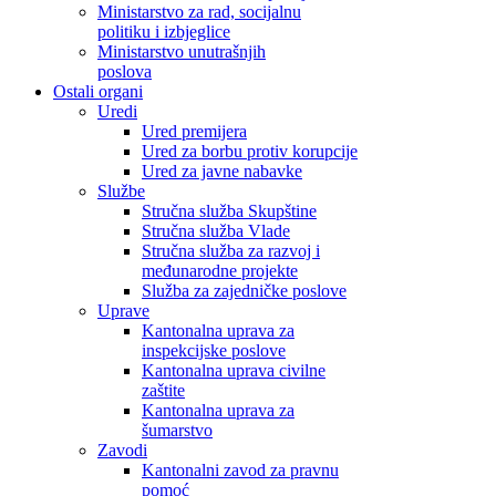
Ministarstvo za rad, socijalnu
politiku i izbjeglice
Ministarstvo unutrašnjih
poslova
Ostali organi
Uredi
Ured premijera
Ured za borbu protiv korupcije
Ured za javne nabavke
Službe
Stručna služba Skupštine
Stručna služba Vlade
Stručna služba za razvoj i
međunarodne projekte
Služba za zajedničke poslove
Uprave
Kantonalna uprava za
inspekcijske poslove
Kantonalna uprava civilne
zaštite
Kantonalna uprava za
šumarstvo
Zavodi
Kantonalni zavod za pravnu
pomoć