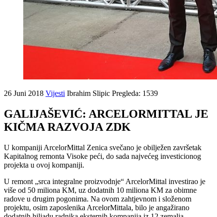
26 Juni 2018
Vijesti
Ibrahim Slipic
Pregleda: 1539
GALIJAŠEVIĆ: ARCELORMITTAL JE
KIČMA RAZVOJA ZDK
U kompaniji ArcelorMittal Zenica svečano je obilježen završetak
Kapitalnog remonta Visoke peći, do sada najvećeg investicionog
projekta u ovoj kompaniji.
U remont „srca integralne proizvodnje“ ArcelorMittal investirao je
više od 50 miliona KM, uz dodatnih 10 miliona KM za obimne
radove u drugim pogonima. Na ovom zahtjevnom i složenom
projektu, osim zaposlenika ArcelorMittala, bilo je angažirano
dodatnih hiljadu radnika eksternih kompanija iz 12 zemalja.