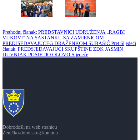
Prethodni članak: PREDSTAVNICI UDRUŽENJA „RAGBI
VUKOVI“ NA SASTANKU SA ZAMJENICOM
PREDJSEDAVAJUĆEG DRAŽENKOM SUBAŠIĆ
Pret
Sljedeći
članak: PREDSJEDAVAJUĆI SKUPŠTINE ZDK JASMIN
DUVNJAK POSJETIO OLOVO
Sljedeće
Dobrodošli na web stranicu
Zeničko-dobojskog kantona