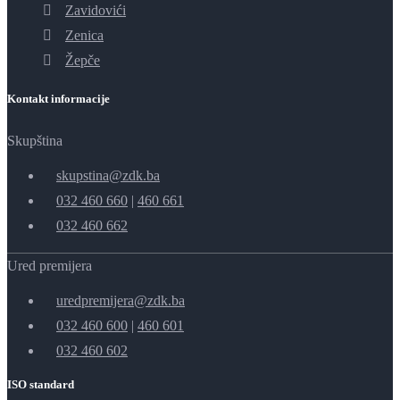
Zavidovići
Zenica
Žepče
Kontakt informacije
Skupština
skupstina@zdk.ba
032 460 660
|
460 661
032 460 662
Ured premijera
uredpremijera@zdk.ba
032 460 600
|
460 601
032 460 602
ISO standard