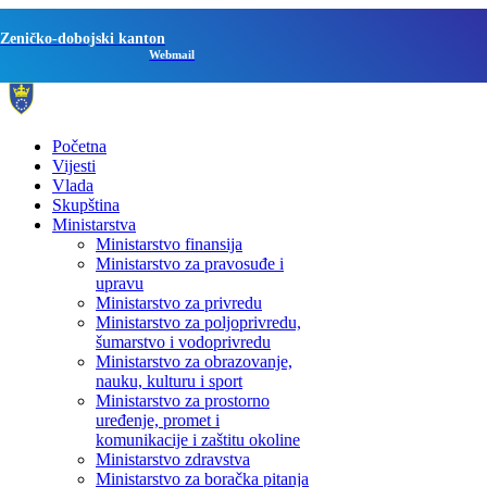
Zeničko-dobojski kanton
Webmail
Početna
Vijesti
Vlada
Skupština
Ministarstva
Ministarstvo finansija
Ministarstvo za pravosuđe i
upravu
Ministarstvo za privredu
Ministarstvo za poljoprivredu,
šumarstvo i vodoprivredu
Ministarstvo za obrazovanje,
nauku, kulturu i sport
Ministarstvo za prostorno
uređenje, promet i
komunikacije i zaštitu okoline
Ministarstvo zdravstva
Ministarstvo za boračka pitanja