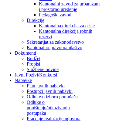
Kantonalni zavod za urbanizam
i prostorno uređenje
Pedagoški zavod
Direkcije
Kantonalna direkcija za ceste
Kantonalna direkcija robnih
rezervi
Sekretarijat za zakonodavstvo
Kantonalno pravobranilaštvo
Dokumenti
Budžet
Propisi
Službene novine
Javni Pozivi/Konkursi
Nabavke
Plan javnih nabavki
Postupci javnih nabavki
Odluke o izboru ponuđača
Odluke o
poništenju/otkazivanju
postupaka
Praćenje realizacije ugovora