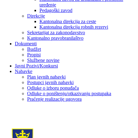
uređenje
Pedagoški zavod
Direkcije
Kantonalna direkcija za ceste
Kantonalna direkcija robnih rezervi
Sekretarijat za zakonodavstvo
Kantonalno pravobranilaštvo
Dokumenti
Budžet
Propisi
Službene novine
Javni Pozivi/Konkursi
Nabavke
Plan javnih nabavki
Postupci javnih nabavki
Odluke o izboru ponuđača
Odluke o poništenju/otkazivanju postupaka
Praćenje realizacije ugovora