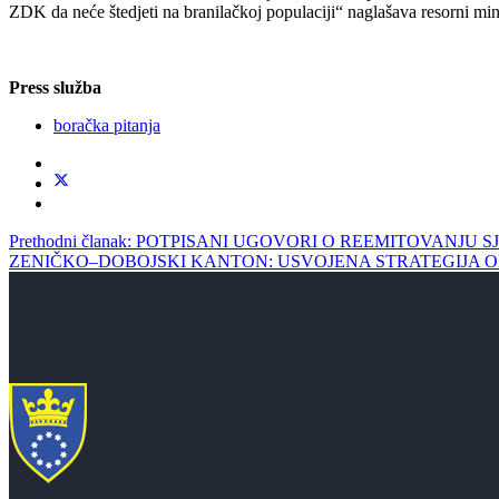
ZDK da neće štedjeti na branilačkoj populaciji“ naglašava resorni mi
Press služba
boračka pitanja
Prethodni članak: POTPISANI UGOVORI O REEMITOVANJ
ZENIČKO–DOBOJSKI KANTON: USVOJENA STRATEGIJA 