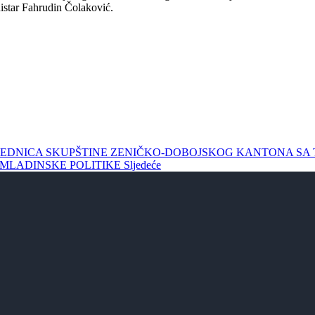
nistar Fahrudin Čolaković.
U SJEDNICA SKUPŠTINE ZENIČKO-DOBOJSKOG KANTONA SA 
OMLADINSKE POLITIKE
Sljedeće