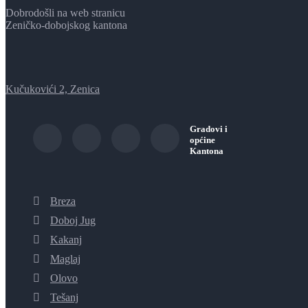
Dobrodošli na web stranicu
Zeničko-dobojskog kantona
Kučukovići 2, Zenica
Gradovi i
općine
Kantona
Breza
Doboj Jug
Kakanj
Maglaj
Olovo
Tešanj