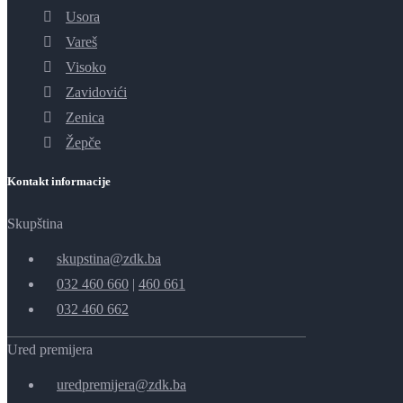
Usora
Vareš
Visoko
Zavidovići
Zenica
Žepče
Kontakt informacije
Skupština
skupstina@zdk.ba
032 460 660
|
460 661
032 460 662
Ured premijera
uredpremijera@zdk.ba