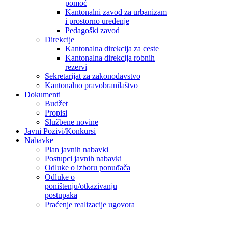
pomoć
Kantonalni zavod za urbanizam
i prostorno uređenje
Pedagoški zavod
Direkcije
Kantonalna direkcija za ceste
Kantonalna direkcija robnih
rezervi
Sekretarijat za zakonodavstvo
Kantonalno pravobranilaštvo
Dokumenti
Budžet
Propisi
Službene novine
Javni Pozivi/Konkursi
Nabavke
Plan javnih nabavki
Postupci javnih nabavki
Odluke o izboru ponuđača
Odluke o
poništenju/otkazivanju
postupaka
Praćenje realizacije ugovora