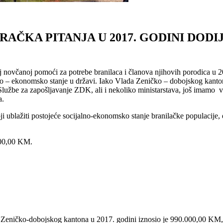
AČKA PITANJA U 2017. GODINI DODI
novčanoj pomoći za potrebe branilaca i članova njihovih porodica u 201
no – ekonomsko stanje u državi. Iako Vlada Zeničko – dobojskog kanto
Službe za zapošljavanje ZDK, ali i nekoliko ministarstava, još imamo ve
a.
 ublažiti postojeće socijalno-ekonomsko stanje branilačke populacije, 
000,00 KM.
u Zeničko-dobojskog kantona u 2017. godini iznosio je 990.000,00 KM,