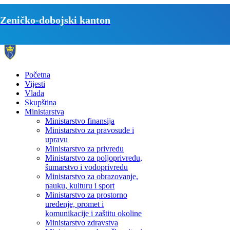
Zeničko-dobojski kanton
Početna
Vijesti
Vlada
Skupština
Ministarstva
Ministarstvo finansija
Ministarstvo za pravosuđe i
upravu
Ministarstvo za privredu
Ministarstvo za poljoprivredu,
šumarstvo i vodoprivredu
Ministarstvo za obrazovanje,
nauku, kulturu i sport
Ministarstvo za prostorno
uređenje, promet i
komunikacije i zaštitu okoline
Ministarstvo zdravstva