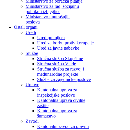
Ministarstvo za boračka pitanja
Ministarstvo za rad, socijalnu
politiku i izbjeglice
Ministarstvo unutrašnjih
poslova
Ostali organi
Uredi
Ured premijera
Ured za borbu protiv korupcije
Ured za javne nabavke
Službe
Stručna služba Skupštine
Stručna služba Vlade
Stručna služba za razvoj i
međunarodne projekte
Služba za zajedničke poslove
Uprave
Kantonalna uprava za
inspekcijske poslove
Kantonalna uprava civilne
zaštite
Kantonalna uprava za
šumarstvo
Zavodi
Kantonalni zavod za pravnu