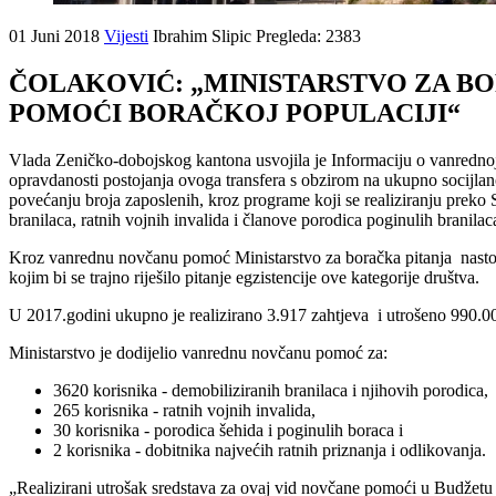
01 Juni 2018
Vijesti
Ibrahim Slipic
Pregleda: 2383
ČOLAKOVIĆ: „MINISTARSTVO ZA BOR
POMOĆI BORAČKOJ POPULACIJI“
Vlada Zeničko-dobojskog kantona usvojila je Informaciju o vanrednoj 
opravdanosti postojanja ovoga transfera s obzirom na ukupno socijla
povećanju broja zaposlenih, kroz programe koji se realiziranju preko 
branilaca, ratnih vojnih invalida i članove porodica poginulih branilac
Kroz vanrednu novčanu pomoć Ministarstvo za boračka pitanja nastoji
kojim bi se trajno riješilo pitanje egzistencije ove kategorije društva.
U 2017.godini ukupno je realizirano 3.917 zahtjeva i utrošeno 990.
Ministarstvo je dodijelio vanrednu novčanu pomoć za:
3620 korisnika - demobiliziranih branilaca i njihovih porodica,
265 korisnika - ratnih vojnih invalida,
30 korisnika - porodica šehida i poginulih boraca i
2 korisnika - dobitnika najvećih ratnih priznanja i odlikovanja.
„Realizirani utrošak sredstava za ovaj vid novčane pomoći u Budžet