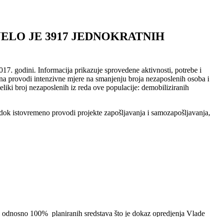
JELO JE 3917 JEDNOKRATNIH
7. godini. Informacija prikazuje sprovedene aktivnosti, potrebe i
na provodi intenzivne mjere na smanjenju broja nezaposlenih osoba i
liki broj nezaposlenih iz reda ove populacije: demobiliziranih
dok istovremeno provodi projekte zapošljavanja i samozapošljavanja,
 odnosno 100% planiranih sredstava što je dokaz opredjenja Vlade