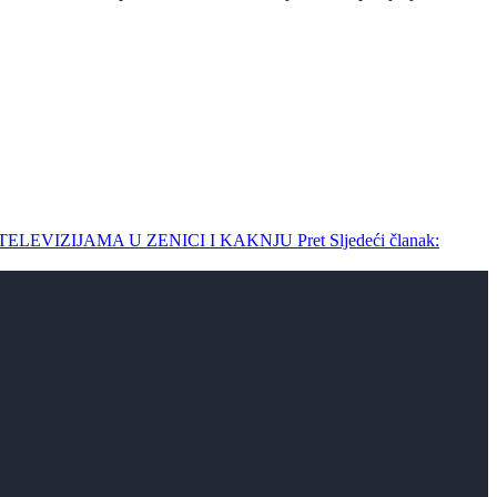
TELEVIZIJAMA U ZENICI I KAKNJU
Pret
Sljedeći članak: