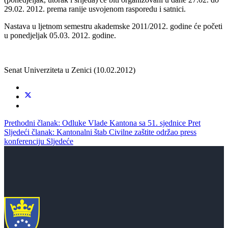
29.02. 2012. prema ranije usvojenom rasporedu i satnici.
Nastava u ljetnom semestru akademske 2011/2012. godine će početi
u ponedjeljak 05.03. 2012. godine.
Senat Univerziteta u Zenici (10.02.2012)
Prethodni članak: Odluke Vlade Kantona sa 51. sjednice
Pret
Sljedeći članak: Kantonalni štab Civilne zaštite održao press
konferenciju
Sljedeće