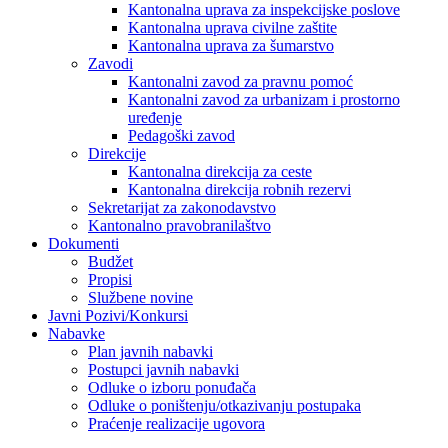
Kantonalna uprava za inspekcijske poslove
Kantonalna uprava civilne zaštite
Kantonalna uprava za šumarstvo
Zavodi
Kantonalni zavod za pravnu pomoć
Kantonalni zavod za urbanizam i prostorno
uređenje
Pedagoški zavod
Direkcije
Kantonalna direkcija za ceste
Kantonalna direkcija robnih rezervi
Sekretarijat za zakonodavstvo
Kantonalno pravobranilaštvo
Dokumenti
Budžet
Propisi
Službene novine
Javni Pozivi/Konkursi
Nabavke
Plan javnih nabavki
Postupci javnih nabavki
Odluke o izboru ponuđača
Odluke o poništenju/otkazivanju postupaka
Praćenje realizacije ugovora