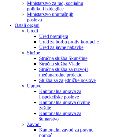
Ministarstvo za rad, socijalnu
politiku i izbjeglice
Ministarstvo unutrašnjih
poslova
Ostali organi
Uredi
Ured premijera
Ured za borbu protiv korupcije
Ured za javne nabavke
Službe
Stručna služba Skupštine
Stručna služba Vlade
Stručna služba za razvoj i
međunarodne projekte
Služba za zajedničke poslove
Uprave
Kantonalna uprava za
inspekcijske poslove
Kantonalna uprava civilne
zaštite
Kantonalna uprava za
šumarstvo
Zavodi
Kantonalni zavod za pravnu
pomoć