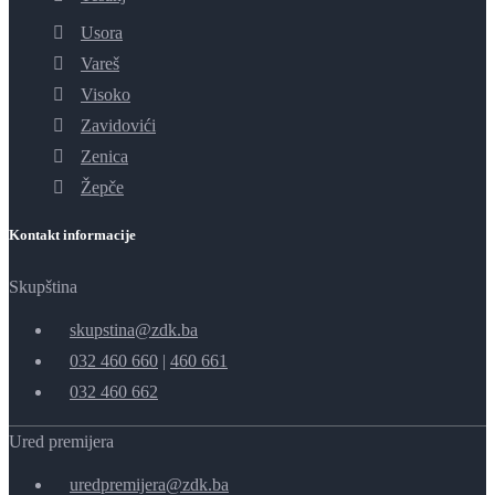
Usora
Vareš
Visoko
Zavidovići
Zenica
Žepče
Kontakt informacije
Skupština
skupstina@zdk.ba
032 460 660
|
460 661
032 460 662
Ured premijera
uredpremijera@zdk.ba