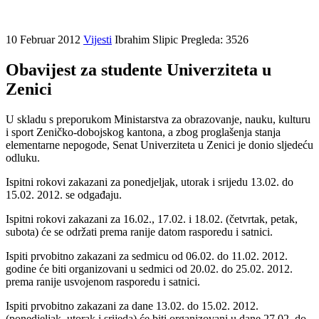
10 Februar 2012
Vijesti
Ibrahim Slipic
Pregleda: 3526
Obavijest za studente Univerziteta u
Zenici
U skladu s preporukom Ministarstva za obrazovanje, nauku, kulturu
i sport Zeničko-dobojskog kantona, a zbog proglašenja stanja
elementarne nepogode, Senat Univerziteta u Zenici je donio sljedeću
odluku.
Ispitni rokovi zakazani za ponedjeljak, utorak i srijedu 13.02. do
15.02. 2012. se odgađaju.
Ispitni rokovi zakazani za 16.02., 17.02. i 18.02. (četvrtak, petak,
subota) će se održati prema ranije datom rasporedu i satnici.
Ispiti prvobitno zakazani za sedmicu od 06.02. do 11.02. 2012.
godine će biti organizovani u sedmici od 20.02. do 25.02. 2012.
prema ranije usvojenom rasporedu i satnici.
Ispiti prvobitno zakazani za dane 13.02. do 15.02. 2012.
(ponedjeljak, utorak i srijeda) će biti organizovani u dane 27.02. do