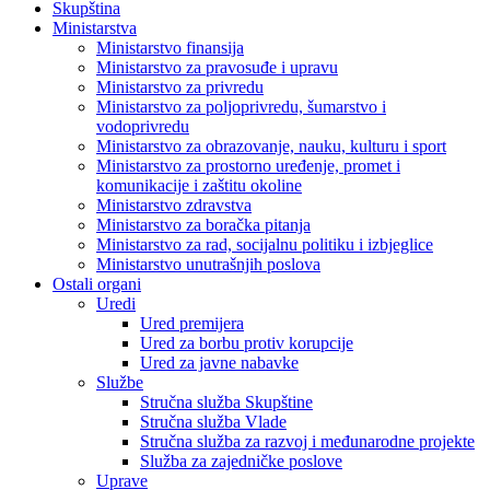
Skupština
Ministarstva
Ministarstvo finansija
Ministarstvo za pravosuđe i upravu
Ministarstvo za privredu
Ministarstvo za poljoprivredu, šumarstvo i
vodoprivredu
Ministarstvo za obrazovanje, nauku, kulturu i sport
Ministarstvo za prostorno uređenje, promet i
komunikacije i zaštitu okoline
Ministarstvo zdravstva
Ministarstvo za boračka pitanja
Ministarstvo za rad, socijalnu politiku i izbjeglice
Ministarstvo unutrašnjih poslova
Ostali organi
Uredi
Ured premijera
Ured za borbu protiv korupcije
Ured za javne nabavke
Službe
Stručna služba Skupštine
Stručna služba Vlade
Stručna služba za razvoj i međunarodne projekte
Služba za zajedničke poslove
Uprave