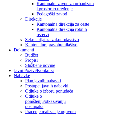
Kantonalni zavod za urbanizam
i prostorno uređenje
Pedagoški zavod
Direkcije
Kantonalna direkcija za ceste
Kantonalna direkcija robnih
rezervi
Sekretarijat za zakonodavstvo
Kantonalno pravobranilaštvo
Dokumenti
Budžet
Propisi
Službene novine
Javni Pozivi/Konkursi
Nabavke
Plan javnih nabavki
Postupci javnih nabavki
Odluke o izboru ponuđača
Odluke o
poništenju/otkazivanju
postupaka
Praćenje realizacije ugovora