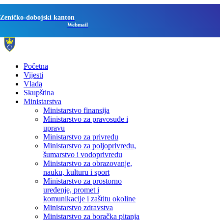
Zeničko-dobojski kanton
Webmail
Početna
Vijesti
Vlada
Skupština
Ministarstva
Ministarstvo finansija
Ministarstvo za pravosuđe i
upravu
Ministarstvo za privredu
Ministarstvo za poljoprivredu,
šumarstvo i vodoprivredu
Ministarstvo za obrazovanje,
nauku, kulturu i sport
Ministarstvo za prostorno
uređenje, promet i
komunikacije i zaštitu okoline
Ministarstvo zdravstva
Ministarstvo za boračka pitanja