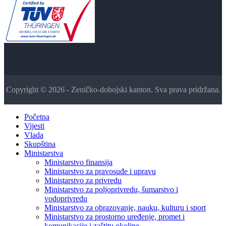
Copyright © 2026 - Zeničko-dobojski kanton. Sva prava pridržana.
Početna
Vijesti
Vlada
Skupština
Ministarstva
Ministarstvo finansija
Ministarstvo za pravosuđe i upravu
Ministarstvo za privredu
Ministarstvo za poljoprivredu, šumarstvo i
vodoprivredu
Ministarstvo za obrazovanje, nauku, kulturu i sport
Ministarstvo za prostorno uređenje, promet i
komunikacije i zaštitu okoline