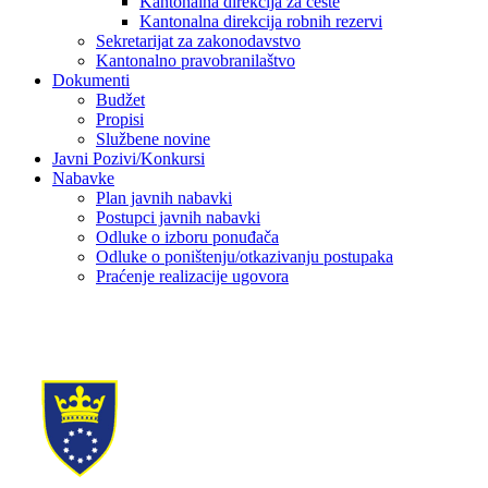
Kantonalna direkcija za ceste
Kantonalna direkcija robnih rezervi
Sekretarijat za zakonodavstvo
Kantonalno pravobranilaštvo
Dokumenti
Budžet
Propisi
Službene novine
Javni Pozivi/Konkursi
Nabavke
Plan javnih nabavki
Postupci javnih nabavki
Odluke o izboru ponuđača
Odluke o poništenju/otkazivanju postupaka
Praćenje realizacije ugovora