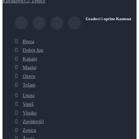
Kučukovići 2, Zenica
Gradovi i općine Kantona
Breza
Doboj Jug
Kakanj
Maglaj
Olovo
Tešanj
Usora
Vareš
Visoko
Zavidovići
Zenica
Žepče