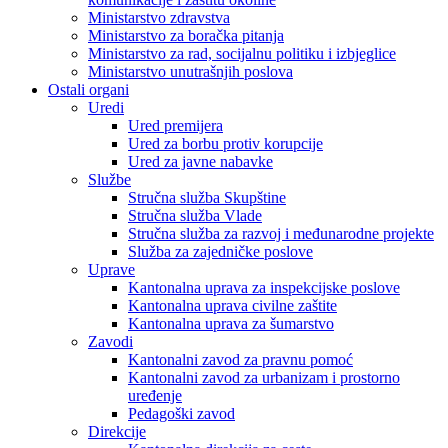
Ministarstvo zdravstva
Ministarstvo za boračka pitanja
Ministarstvo za rad, socijalnu politiku i izbjeglice
Ministarstvo unutrašnjih poslova
Ostali organi
Uredi
Ured premijera
Ured za borbu protiv korupcije
Ured za javne nabavke
Službe
Stručna služba Skupštine
Stručna služba Vlade
Stručna služba za razvoj i međunarodne projekte
Služba za zajedničke poslove
Uprave
Kantonalna uprava za inspekcijske poslove
Kantonalna uprava civilne zaštite
Kantonalna uprava za šumarstvo
Zavodi
Kantonalni zavod za pravnu pomoć
Kantonalni zavod za urbanizam i prostorno
uređenje
Pedagoški zavod
Direkcije