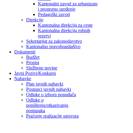
Kantonalni zavod za urbanizam
i prostorno uređenje
Pedagoški zavod
Direkcije
Kantonalna direkcija za ceste
Kantonalna direkcija robnih
rezervi
Sekretarijat za zakonodavstvo
Kantonalno pravobranilaštvo
Dokumenti
Budžet
Propisi
Službene novine
Javni Pozivi/Konkursi
Nabavke
Plan javnih nabavki
Postupci javnih nabavki
Odluke o izboru ponuđača
Odluke o
poništenju/otkazivanju
postupaka
Praćenje realizacije ugovora