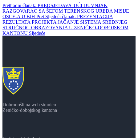
Prethodni članak: PREDSJEDAVAJUĆI DUVNJAK
RAZGOVARAO SA ŠEFOM TERENSKOG UREDA MISIJE
OSCE-A U BIH
Pret
Sljedeći članak: PREZENTACIJA
REZULTATA PROJEKTA JAČANJE SISTEMA SREDNJEG
STRUČNOG OBRAZOVANJA U ZENIČKO-DOBOJSKOM
KANTONU
Sljedeće
Dobrodošli na web stranicu
Zeničko-dobojskog kantona