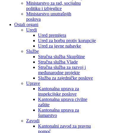
Ministarstvo za rad, socijalnu
politiku i izbjeglice
Ministarstvo unutrašnjih
poslova
Ostali organi
Uredi
Ured premijera
Ured za borbu protiv korupcije
Ured za javne nabavke
Službe
Stručna služba Skupštine
Stručna služba Vlade
Stručna služba za razvoj i
međunarodne projekte
Služba za zajedničke poslove
Uprave
Kantonalna uprava za
inspekcijske poslove
Kantonalna uprava civilne
zaštite
Kantonalna uprava za
šumarstvo
Zavodi
Kantonalni zavod za pravnu
pomoć