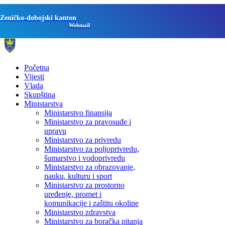
Zeničko-dobojski kanton
Webmail
Početna
Vijesti
Vlada
Skupština
Ministarstva
Ministarstvo finansija
Ministarstvo za pravosuđe i
upravu
Ministarstvo za privredu
Ministarstvo za poljoprivredu,
šumarstvo i vodoprivredu
Ministarstvo za obrazovanje,
nauku, kulturu i sport
Ministarstvo za prostorno
uređenje, promet i
komunikacije i zaštitu okoline
Ministarstvo zdravstva
Ministarstvo za boračka pitanja