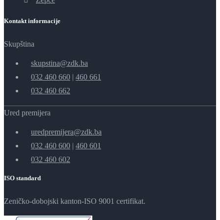
Kontakt informacije
Skupština
skupstina@zdk.ba
032 460 660
|
460 661
032 460 662
Ured premijera
uredpremijera@zdk.ba
032 460 600
|
460 601
032 460 602
ISO standard
Zeničko-dobojski kanton-ISO 9001 certifikat.