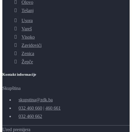
Olovo
Tešanj
Usora
Vareš
Visoko
Zavidovići
Zenica
Žepče
Kontakt informacije
Skupština
skupstina@zdk.ba
032 460 660
|
460 661
032 460 662
Ured premijera