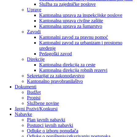
Služba za zajedničke poslove
Uprave
Kantonalna uprava za inspekcijske poslove
Kantonalna uprava civilne zaštite
Kantonalna uprava za šumarstvo
Zavodi
Kantonalni zavod za pravnu pomoć
Kantonalni zavod za urbanizam i prostorno
uređenje
Pedagoški zavod
Direkcije
Kantonalna direkcija za ceste
Kantonalna direkcija robnih rezervi
Sekretarijat za zakonodavstvo
Kantonalno pravobranilaštvo
Dokumenti
Budžet
Propisi
Službene novine
Javni Pozivi/Konkursi
Nabavke
Plan javnih nabavki
Postupci javnih nabavki
Odluke o izboru ponuđača
Odluke o poništenju/otkazivanju postupaka