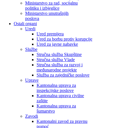
Ministarstvo za rad, socijalnu
politiku i izbjeglice
Ministarstvo unutrašnjih
poslova
Ostali organi
Uredi
Ured premijera
Ured za borbu protiv korupcije
Ured za javne nabavke
Službe
Stručna služba Skupštine
Stručna služba Vlade
Stručna služba za razvoj i
međunarodne projekte
Služba za zajedničke poslove
Uprave
Kantonalna uprava za
inspekcijske poslove
Kantonalna uprava civilne
zaštite
Kantonalna uprava za
šumarstvo
Zavodi
Kantonalni zavod za pravnu
pomoć