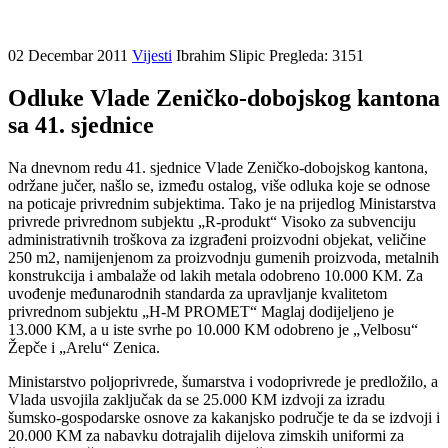
02 Decembar 2011
Vijesti
Ibrahim Slipic
Pregleda: 3151
Odluke Vlade Zeničko-dobojskog kantona
sa 41. sjednice
Na dnevnom redu 41. sjednice Vlade Zeničko-dobojskog kantona,
održane jučer, našlo se, između ostalog, više odluka koje se odnose
na poticaje privrednim subjektima. Tako je na prijedlog Ministarstva
privrede privrednom subjektu „R-produkt“ Visoko za subvenciju
administrativnih troškova za izgrađeni proizvodni objekat, veličine
250 m2, namijenjenom za proizvodnju gumenih proizvoda, metalnih
konstrukcija i ambalaže od lakih metala odobreno 10.000 KM. Za
uvođenje međunarodnih standarda za upravljanje kvalitetom
privrednom subjektu „H-M PROMET“ Maglaj dodijeljeno je
13.000 KM, a u iste svrhe po 10.000 KM odobreno je „Velbosu“
Žepče i „Arelu“ Zenica.
Ministarstvo poljoprivrede, šumarstva i vodoprivrede je predložilo, a
Vlada usvojila zaključak da se 25.000 KM izdvoji za izradu
šumsko-gospodarske osnove za kakanjsko područje te da se izdvoji i
20.000 KM za nabavku dotrajalih dijelova zimskih uniformi za