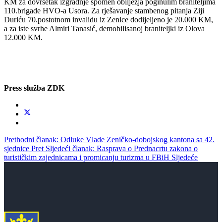
KM za dovršetak izgradnje spomen obilježja poginulim braniteljima
110.brigade HVO-a Usora. Za rješavanje stambenog pitanja Ziji
Duriću 70.postotnom invalidu iz Zenice dodijeljeno je 20.000 KM,
a za iste svrhe Almiri Tanasić, demobilisanoj braniteljki iz Olova
12.000 KM.
Press služba ZDK
Prethodni članak: Odluke Vlade Zeničko-dobojskog kantona sa 42.
sjednice
Pret
Sljedeći članak: Rasprava o Prednacrtu zakona o
turističkim zajednicama i promicanju turizma u FBiH
Sljedeće