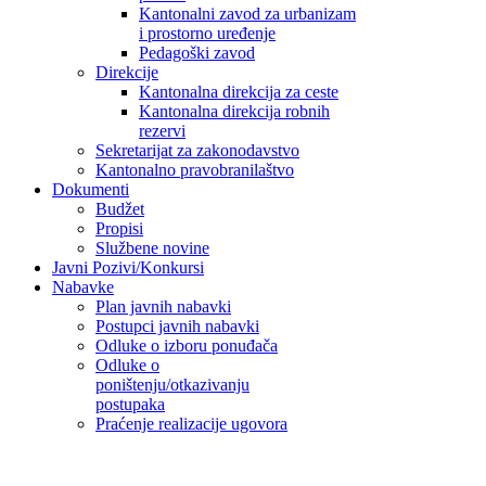
Kantonalni zavod za urbanizam
i prostorno uređenje
Pedagoški zavod
Direkcije
Kantonalna direkcija za ceste
Kantonalna direkcija robnih
rezervi
Sekretarijat za zakonodavstvo
Kantonalno pravobranilaštvo
Dokumenti
Budžet
Propisi
Službene novine
Javni Pozivi/Konkursi
Nabavke
Plan javnih nabavki
Postupci javnih nabavki
Odluke o izboru ponuđača
Odluke o
poništenju/otkazivanju
postupaka
Praćenje realizacije ugovora