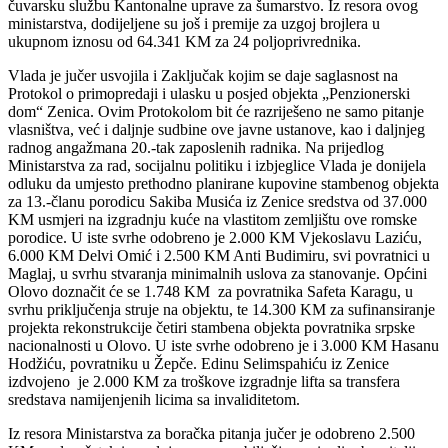
čuvarsku službu Kantonalne uprave za šumarstvo. Iz resora ovog
ministarstva, dodijeljene su još i premije za uzgoj brojlera u
ukupnom iznosu od 64.341 KM za 24 poljoprivrednika.
Vlada je jučer usvojila i Zaključak kojim se daje saglasnost na
Protokol o primopredaji i ulasku u posjed objekta „Penzionerski
dom“ Zenica. Ovim Protokolom bit će razriješeno ne samo pitanje
vlasništva, već i daljnje sudbine ove javne ustanove, kao i daljnjeg
radnog angažmana 20.-tak zaposlenih radnika. Na prijedlog
Ministarstva za rad, socijalnu politiku i izbjeglice Vlada je donijela
odluku da umjesto prethodno planirane kupovine stambenog objekta
za 13.-članu porodicu Sakiba Musića iz Zenice sredstva od 37.000
KM usmjeri na izgradnju kuće na vlastitom zemljištu ove romske
porodice. U iste svrhe odobreno je 2.000 KM Vjekoslavu Laziću,
6.000 KM Delvi Omić i 2.500 KM Anti Budimiru, svi povratnici u
Maglaj, u svrhu stvaranja minimalnih uslova za stanovanje. Općini
Olovo doznačit će se 1.748 KM za povratnika Safeta Karagu, u
svrhu priključenja struje na objektu, te 14.300 KM za sufinansiranje
projekta rekonstrukcije četiri stambena objekta povratnika srpske
nacionalnosti u Olovo. U iste svrhe odobreno je i 3.000 KM Hasanu
Hodžiću, povratniku u Žepče. Edinu Selimspahiću iz Zenice
izdvojeno je 2.000 KM za troškove izgradnje lifta sa transfera
sredstava namijenjenih licima sa invaliditetom.
Iz resora Ministarstva za boračka pitanja jučer je odobreno 2.500