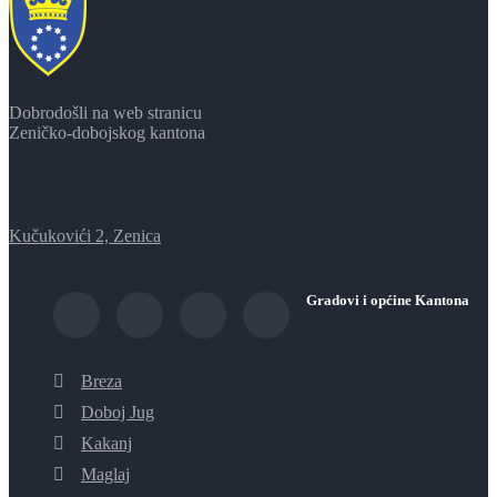
Dobrodošli na web stranicu
Zeničko-dobojskog kantona
Kučukovići 2, Zenica
Gradovi i općine Kantona
Breza
Doboj Jug
Kakanj
Maglaj