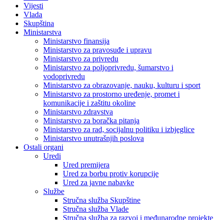
Vijesti
Vlada
Skupština
Ministarstva
Ministarstvo finansija
Ministarstvo za pravosuđe i upravu
Ministarstvo za privredu
Ministarstvo za poljoprivredu, šumarstvo i
vodoprivredu
Ministarstvo za obrazovanje, nauku, kulturu i sport
Ministarstvo za prostorno uređenje, promet i
komunikacije i zaštitu okoline
Ministarstvo zdravstva
Ministarstvo za boračka pitanja
Ministarstvo za rad, socijalnu politiku i izbjeglice
Ministarstvo unutrašnjih poslova
Ostali organi
Uredi
Ured premijera
Ured za borbu protiv korupcije
Ured za javne nabavke
Službe
Stručna služba Skupštine
Stručna služba Vlade
Stručna služba za razvoj i međunarodne projekte