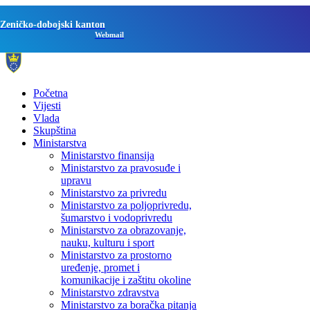
Zeničko-dobojski kanton
Webmail
Početna
Vijesti
Vlada
Skupština
Ministarstva
Ministarstvo finansija
Ministarstvo za pravosuđe i
upravu
Ministarstvo za privredu
Ministarstvo za poljoprivredu,
šumarstvo i vodoprivredu
Ministarstvo za obrazovanje,
nauku, kulturu i sport
Ministarstvo za prostorno
uređenje, promet i
komunikacije i zaštitu okoline
Ministarstvo zdravstva
Ministarstvo za boračka pitanja