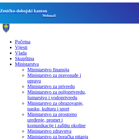
Zeničko-dobojski kanton
Webmail
Početna
Vijesti
Vlada
Skupština
Ministarstva
Ministarstvo finansija
Ministarstvo za pravosuđe i
upravu
Ministarstvo za privredu
Ministarstvo za poljoprivredu,
šumarstvo i vodoprivredu
Ministarstvo za obrazovanje,
nauku, kulturu i sport
Ministarstvo za prostorno
uređenje, promet i
komunikacije i zaštitu okoline
Ministarstvo zdravstva
Ministarstvo za boračka pitanja