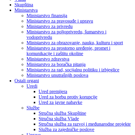
Skupština
Ministarstva
Ministarstvo finansija
Ministarstvo za pravosuđe i upravu
Ministarstvo za privredu
Ministarstvo za poljoprivredu, šumarstvo i
vodoprivredu
Ministarstvo za obrazovanje, nauku, kulturu i sport
Ministarstvo za prostorno uređenje, promet i
komunikacije i zaštitu okoline
Ministarstvo zdravstva
Ministarstvo za boračka pitanja
Ministarstvo za rad, socijalnu politiku i izbjeglice
Ministarstvo unutrašnjih poslova
Ostali organi
Uredi
Ured premijera
Ured za borbu protiv korupcije
Ured za javne nabavke
Službe
Stručna služba Skupštine
Stručna služba Vlade
Stručna služba za razvoj i međunarodne projekte
Služba za zajedničke poslove
Uprave