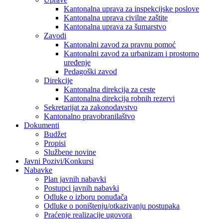
Kantonalna uprava za inspekcijske poslove
Kantonalna uprava civilne zaštite
Kantonalna uprava za šumarstvo
Zavodi
Kantonalni zavod za pravnu pomoć
Kantonalni zavod za urbanizam i prostorno
uređenje
Pedagoški zavod
Direkcije
Kantonalna direkcija za ceste
Kantonalna direkcija robnih rezervi
Sekretarijat za zakonodavstvo
Kantonalno pravobranilaštvo
Dokumenti
Budžet
Propisi
Službene novine
Javni Pozivi/Konkursi
Nabavke
Plan javnih nabavki
Postupci javnih nabavki
Odluke o izboru ponuđača
Odluke o poništenju/otkazivanju postupaka
Praćenje realizacije ugovora