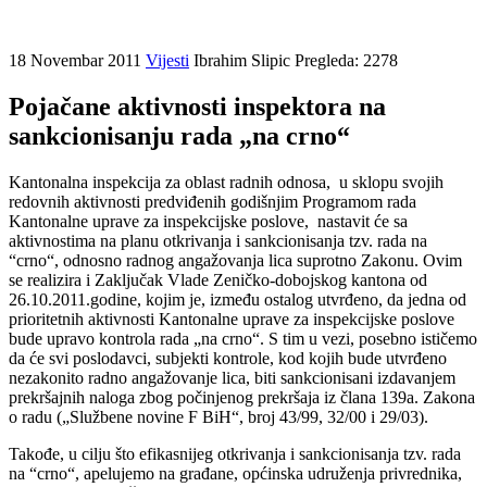
18 Novembar 2011
Vijesti
Ibrahim Slipic
Pregleda: 2278
Pojačane aktivnosti inspektora na
sankcionisanju rada „na crno“
Kantonalna inspekcija za oblast radnih odnosa, u sklopu svojih
redovnih aktivnosti predviđenih godišnjim Programom rada
Kantonalne uprave za inspekcijske poslove, nastavit će sa
aktivnostima na planu otkrivanja i sankcionisanja tzv. rada na
“crno“, odnosno radnog angažovanja lica suprotno Zakonu. Ovim
se realizira i Zaključak Vlade Zeničko-dobojskog kantona od
26.10.2011.godine, kojim je, između ostalog utvrđeno, da jedna od
prioritetnih aktivnosti Kantonalne uprave za inspekcijske poslove
bude upravo kontrola rada „na crno“. S tim u vezi, posebno ističemo
da će svi poslodavci, subjekti kontrole, kod kojih bude utvrđeno
nezakonito radno angažovanje lica, biti sankcionisani izdavanjem
prekršajnih naloga zbog počinjenog prekršaja iz člana 139a. Zakona
o radu („Službene novine F BiH“, broj 43/99, 32/00 i 29/03).
Takođe, u cilju što efikasnijeg otkrivanja i sankcionisanja tzv. rada
na “crno“, apelujemo na građane, općinska udruženja privrednika,