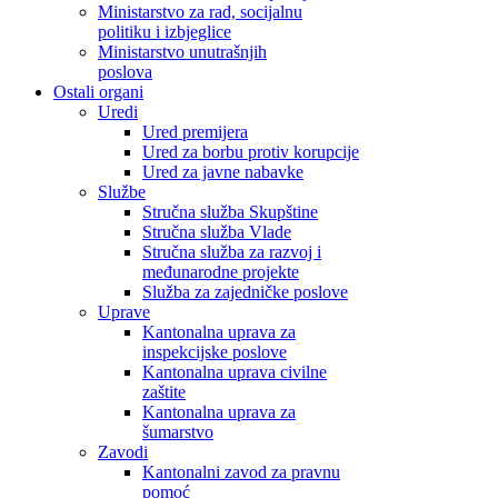
Ministarstvo za rad, socijalnu
politiku i izbjeglice
Ministarstvo unutrašnjih
poslova
Ostali organi
Uredi
Ured premijera
Ured za borbu protiv korupcije
Ured za javne nabavke
Službe
Stručna služba Skupštine
Stručna služba Vlade
Stručna služba za razvoj i
međunarodne projekte
Služba za zajedničke poslove
Uprave
Kantonalna uprava za
inspekcijske poslove
Kantonalna uprava civilne
zaštite
Kantonalna uprava za
šumarstvo
Zavodi
Kantonalni zavod za pravnu
pomoć