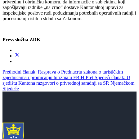
privrednu i obrtničku komoru, da informacije o subjektima koji
zapošljavaju radnike „na crno“ dostave Kantonalnoj upravi za
inspekcijske poslove radi poduzimanja potrebnih operativnih radnji i
procesuiranju istih u skladu sa Zakonom.
Press služba ZDK
Prethodni članak: Rasprava o Prednacrtu zakona o turističkim
zajednicama i promicanju turizma u FBiH
Pret
Sljedeći članak: U
sjedištu Kantona razgovori o privrednoj saradnji sa SR Njemačkom
Sljedeće