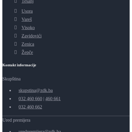
Tešanj
Usora
Vareš
Visoko
Zavidovići
Zenica
Žepče
Kontakt informacije
Skupština
skupstina@zdk.ba
032 460 660
|
460 661
032 460 662
Ured premijera
uredpremijera@zdk.ba