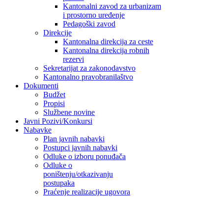
Kantonalni zavod za urbanizam
i prostorno uređenje
Pedagoški zavod
Direkcije
Kantonalna direkcija za ceste
Kantonalna direkcija robnih
rezervi
Sekretarijat za zakonodavstvo
Kantonalno pravobranilaštvo
Dokumenti
Budžet
Propisi
Službene novine
Javni Pozivi/Konkursi
Nabavke
Plan javnih nabavki
Postupci javnih nabavki
Odluke o izboru ponuđača
Odluke o
poništenju/otkazivanju
postupaka
Praćenje realizacije ugovora