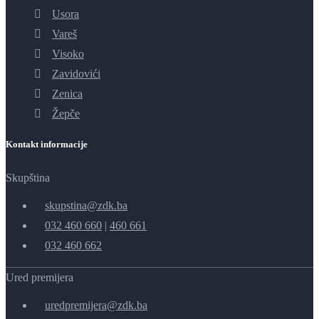
Usora
Vareš
Visoko
Zavidovići
Zenica
Žepče
Kontakt informacije
Skupština
skupstina@zdk.ba
032 460 660
|
460 661
032 460 662
Ured premijera
uredpremijera@zdk.ba