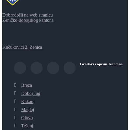
Dobrodošli na web stranicu
Zeničko-dobojskog kantona
Kučukovići 2, Zenica
Gradovi i općine Kantona
Breza
Doboj Jug
Kakanj
Maglaj
Olovo
Tešanj