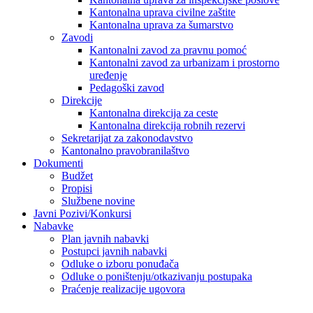
Kantonalna uprava civilne zaštite
Kantonalna uprava za šumarstvo
Zavodi
Kantonalni zavod za pravnu pomoć
Kantonalni zavod za urbanizam i prostorno
uređenje
Pedagoški zavod
Direkcije
Kantonalna direkcija za ceste
Kantonalna direkcija robnih rezervi
Sekretarijat za zakonodavstvo
Kantonalno pravobranilaštvo
Dokumenti
Budžet
Propisi
Službene novine
Javni Pozivi/Konkursi
Nabavke
Plan javnih nabavki
Postupci javnih nabavki
Odluke o izboru ponuđača
Odluke o poništenju/otkazivanju postupaka
Praćenje realizacije ugovora