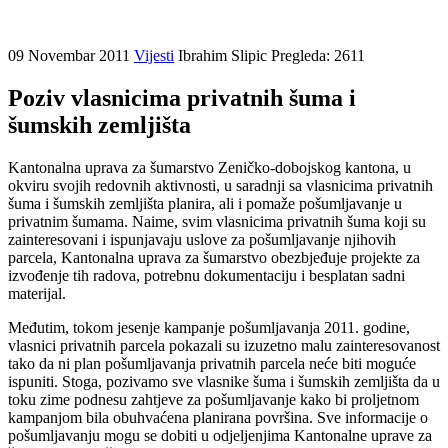
09 Novembar 2011
Vijesti
Ibrahim Slipic
Pregleda: 2611
Poziv vlasnicima privatnih šuma i
šumskih zemljišta
Kantonalna uprava za šumarstvo Zeničko-dobojskog kantona, u
okviru svojih redovnih aktivnosti, u saradnji sa vlasnicima privatnih
šuma i šumskih zemljišta planira, ali i pomaže pošumljavanje u
privatnim šumama. Naime, svim vlasnicima privatnih šuma koji su
zainteresovani i ispunjavaju uslove za pošumljavanje njihovih
parcela, Kantonalna uprava za šumarstvo obezbjeđuje projekte za
izvođenje tih radova, potrebnu dokumentaciju i besplatan sadni
materijal.
Međutim, tokom jesenje kampanje pošumljavanja 2011. godine,
vlasnici privatnih parcela pokazali su izuzetno malu zainteresovanost
tako da ni plan pošumljavanja privatnih parcela neće biti moguće
ispuniti. Stoga, pozivamo sve vlasnike šuma i šumskih zemljišta da u
toku zime podnesu zahtjeve za pošumljavanje kako bi proljetnom
kampanjom bila obuhvaćena planirana površina. Sve informacije o
pošumljavanju mogu se dobiti u odjeljenjima Kantonalne uprave za