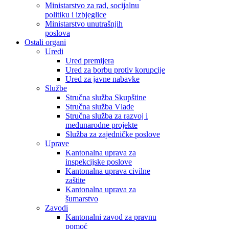
Ministarstvo za rad, socijalnu
politiku i izbjeglice
Ministarstvo unutrašnjih
poslova
Ostali organi
Uredi
Ured premijera
Ured za borbu protiv korupcije
Ured za javne nabavke
Službe
Stručna služba Skupštine
Stručna služba Vlade
Stručna služba za razvoj i
međunarodne projekte
Služba za zajedničke poslove
Uprave
Kantonalna uprava za
inspekcijske poslove
Kantonalna uprava civilne
zaštite
Kantonalna uprava za
šumarstvo
Zavodi
Kantonalni zavod za pravnu
pomoć