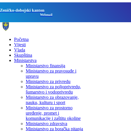
Zeničko-dobojski kanton
Webmail
Početna
Vijesti
Vlada
Skupština
Ministarstva
Ministarstvo finansija
Ministarstvo za pravosuđe i
upravu
Ministarstvo za privredu
Ministarstvo za poljoprivredu,
šumarstvo i vodoprivredu
Ministarstvo za obrazovanje,
nauku, kulturu i sport
Ministarstvo za prostorno
uređenje, promet i
komunikacije i zaštitu okoline
Ministarstvo zdravstva
Ministarstvo za boračka pitanja