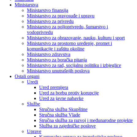
Ministarstva
Ministarstvo finansija
Ministarstvo za pravosuđe i upravu
Ministarstvo za privredu
Ministarstvo za poljoprivredu, šumarstvo i
vodoprivredu
Ministarstvo za obrazovanje, nauku, kulturu i sport
Ministarstvo za prostorno uređenje, promet i
komunikacije i zaštitu okoline
Ministarstvo zdravstva
Ministarstvo za boračka pitanja
Ministarstvo za rad, socijalnu politiku i izbjeglice
Ministarstvo unutrašnjih poslova
Ostali organi
Uredi
Ured premijera
Ured za borbu protiv korupcije
Ured za javne nabavke
Službe
Stručna služba Skupštine
Stručna služba Vlade
Stručna služba za razvoj i međunarodne projekte
Služba za zajedničke poslove
Uprave
Kantonalna uprava za inspekcijske poslove