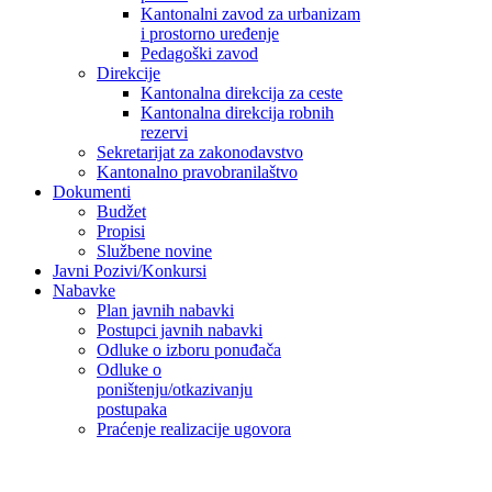
Kantonalni zavod za urbanizam
i prostorno uređenje
Pedagoški zavod
Direkcije
Kantonalna direkcija za ceste
Kantonalna direkcija robnih
rezervi
Sekretarijat za zakonodavstvo
Kantonalno pravobranilaštvo
Dokumenti
Budžet
Propisi
Službene novine
Javni Pozivi/Konkursi
Nabavke
Plan javnih nabavki
Postupci javnih nabavki
Odluke o izboru ponuđača
Odluke o
poništenju/otkazivanju
postupaka
Praćenje realizacije ugovora