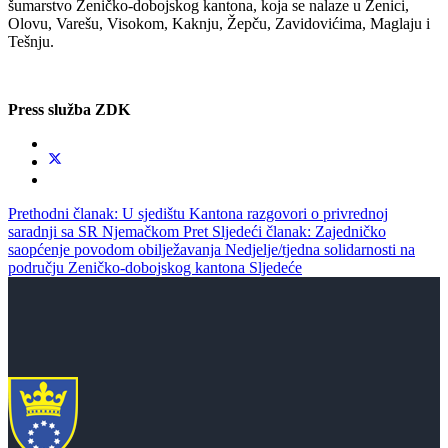
šumarstvo Zeničko-dobojskog kantona, koja se nalaze u Zenici,
Olovu, Varešu, Visokom, Kaknju, Žepču, Zavidovićima, Maglaju i
Tešnju.
Press služba ZDK
Prethodni članak: U sjedištu Kantona razgovori o privrednoj
saradnji sa SR Njemačkom
Pret
Sljedeći članak: Zajedničko
saopćenje povodom obilježavanja Nedjelje/tjedna solidarnosti na
području Zeničko-dobojskog kantona
Sljedeće