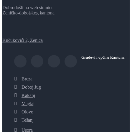
Dobrodošli na web stranicu
Zeničko-dobojskog kantona
Kučukovići 2, Zenica
Gradovi i općine Kantona
Breza
Doboj Jug
Kakanj
Maglaj
Olovo
Tešanj
Usora