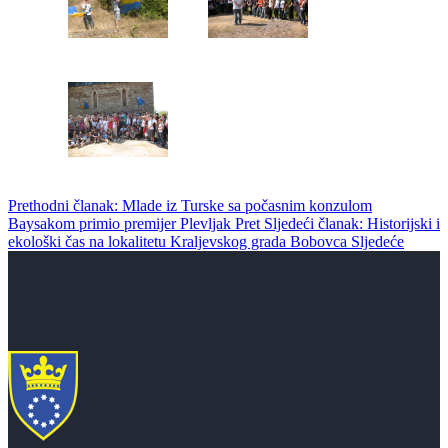
Prethodni članak: Mlade iz Turske sa počasnim konzulom
Baysakom primio premijer Plevljak
Pret
Sljedeći članak: Historijski i
ekološki čas na lokalitetu Kraljevskog grada Bobovca
Sljedeće