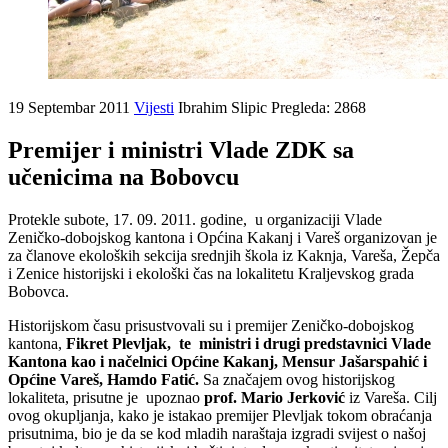
19 Septembar 2011
Vijesti
Ibrahim Slipic
Pregleda: 2868
Premijer i ministri Vlade ZDK sa
učenicima na Bobovcu
Protekle subote, 17. 09. 2011. godine, u organizaciji Vlade
Zeničko-dobojskog kantona i Općina Kakanj i Vareš organizovan je
za
članove ekoloških sekcija srednjih škola iz Kaknja, Vareša, Žepča
i Zenice historijski i ekološki čas na lokalitetu Kraljevskog grada
Bobovca.
Historijskom času prisustvovali su i
premijer Zeničko-dobojskog
kantona,
Fikret Plevljak, te ministri i drugi predstavnici Vlade
Kantona kao i načelnici Općine Kakanj, Mensur Jašarspahić i
Općine Vareš, Hamdo Fatić.
Sa značajem ovog historijskog
lokaliteta, prisutne je upoznao
prof. Mario Jerković
iz Vareša. Cilj
ovog okupljanja, kako je istakao premijer Plevljak tokom obraćanja
prisutnima, bio je da se kod mladih naraštaja izgradi svijest o našoj