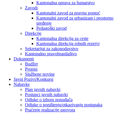
Kantonalna uprava za šumarstvo
Zavodi
Kantonalni zavod za pravnu pomoć
Kantonalni zavod za urbanizam i prostorno
uređenje
Pedagoški zavod
Direkcije
Kantonalna direkcija za ceste
Kantonalna direkcija robnih rezervi
Sekretarijat za zakonodavstvo
Kantonalno pravobranilaštvo
Dokumenti
Budžet
Propisi
Službene novine
Javni Pozivi/Konkursi
Nabavke
Plan javnih nabavki
Postupci javnih nabavki
Odluke o izboru ponuđača
Odluke o poništenju/otkazivanju postupaka
Praćenje realizacije ugovora