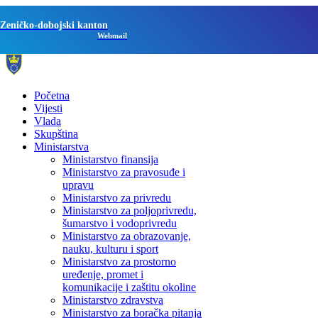
Zeničko-dobojski kanton
Webmail
Početna
Vijesti
Vlada
Skupština
Ministarstva
Ministarstvo finansija
Ministarstvo za pravosuđe i
upravu
Ministarstvo za privredu
Ministarstvo za poljoprivredu,
šumarstvo i vodoprivredu
Ministarstvo za obrazovanje,
nauku, kulturu i sport
Ministarstvo za prostorno
uređenje, promet i
komunikacije i zaštitu okoline
Ministarstvo zdravstva
Ministarstvo za boračka pitanja