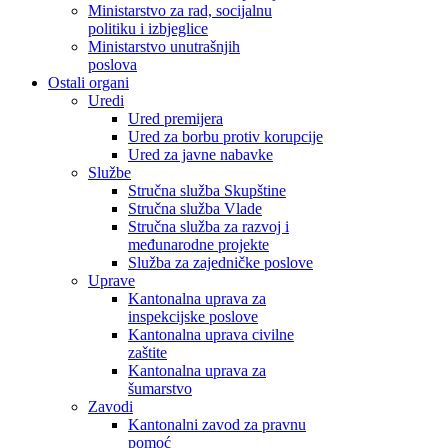
Ministarstvo za rad, socijalnu
politiku i izbjeglice
Ministarstvo unutrašnjih
poslova
Ostali organi
Uredi
Ured premijera
Ured za borbu protiv korupcije
Ured za javne nabavke
Službe
Stručna služba Skupštine
Stručna služba Vlade
Stručna služba za razvoj i
međunarodne projekte
Služba za zajedničke poslove
Uprave
Kantonalna uprava za
inspekcijske poslove
Kantonalna uprava civilne
zaštite
Kantonalna uprava za
šumarstvo
Zavodi
Kantonalni zavod za pravnu
pomoć