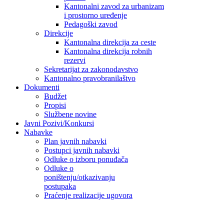
Kantonalni zavod za urbanizam
i prostorno uređenje
Pedagoški zavod
Direkcije
Kantonalna direkcija za ceste
Kantonalna direkcija robnih
rezervi
Sekretarijat za zakonodavstvo
Kantonalno pravobranilaštvo
Dokumenti
Budžet
Propisi
Službene novine
Javni Pozivi/Konkursi
Nabavke
Plan javnih nabavki
Postupci javnih nabavki
Odluke o izboru ponuđača
Odluke o
poništenju/otkazivanju
postupaka
Praćenje realizacije ugovora