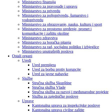
Ministarstvo finansija
Ministarstvo za pravosuđe i upravu
Ministarstvo za privredu
Ministarstvo za poljoprivredu, šumarstvo i
vodoprivredu
Ministarstvo za obrazovanje, nauku, kulturu i sport
Ministarstvo za prostorno uređenje, promet i
komunikacije i zaštitu okoline
Ministarstvo zdravstva
Ministarstvo za boračka pitanja
Ministarstvo za rad, socijalnu politiku i izbjeglice
Ministarstvo unutrašnjih poslova
Ostali organi
Uredi
Ured premijera
Ured za borbu protiv korupcije
Ured za javne nabavke
Službe
Stručna služba Skupštine
Stručna služba Vlade
Stručna služba za razvoj i međunarodne projekte
Služba za zajedničke poslove
Uprave
Kantonalna uprava za inspekcijske poslove
Kantonalna uprava civilne zaštite