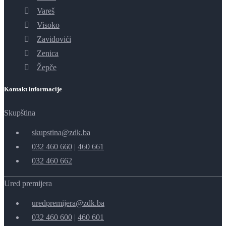
Vareš
Visoko
Zavidovići
Zenica
Žepče
Kontakt informacije
Skupština
skupstina@zdk.ba
032 460 660
|
460 661
032 460 662
Ured premijera
uredpremijera@zdk.ba
032 460 600
|
460 601