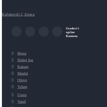
Kučukovići 2, Zenica
Gradovi i
općine
Kantona
Breza
Doboj Jug
Kakanj
Maglaj
Olovo
Tešanj
Usora
Vareš