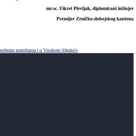
mr.sc. Fikret Plevljak, diplomirani inžinjer
Premijer Zeničko-dobojskog kantona
 posebnim potrebama i u Visokom
Sljedeće