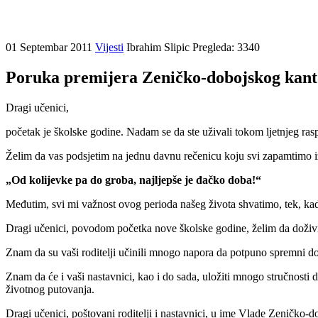
01 Septembar 2011
Vijesti
Ibrahim Slipic
Pregleda: 3340
Poruka premijera Zeničko-dobojskog kant
Dragi učenici,
početak je školske godine. Nadam se da ste uživali tokom ljetnjeg rasp
Želim da vas podsjetim na jednu davnu rečenicu koju svi zapamtimo i
„Od kolijevke pa do groba, najljepše je đačko doba!“
Međutim, svi mi važnost ovog perioda našeg života shvatimo, tek, kad
Dragi učenici, povodom početka nove školske godine, želim da doživit
Znam da su vaši roditelji učinili mnogo napora da potpuno spremni d
Znam da će i vaši nastavnici, kao i do sada, uložiti mnogo stručnosti
životnog putovanja.
Dragi učenici, poštovani roditelji i nastavnici, u ime Vlade Zeničko-