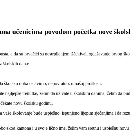
ona učenicima povodom početka nove škols
usta, a da su prvačići sa nestrpljenjem iščekivali oglašavanje prvog šk
z školskih dana:
a školsko doba ostavimo, nepovratno, u našoj prošlosti.
e najljepše trenutke, želim da uživate u školskim danima, želim da bude
očekate novu školsku godinu.
 da vaše školovanje bude uspješno, ispunjeno lijepim sjećanjima i da re
dobojskog kantona i u svoje lično ime, želim vam sretnu i uspješnu novu