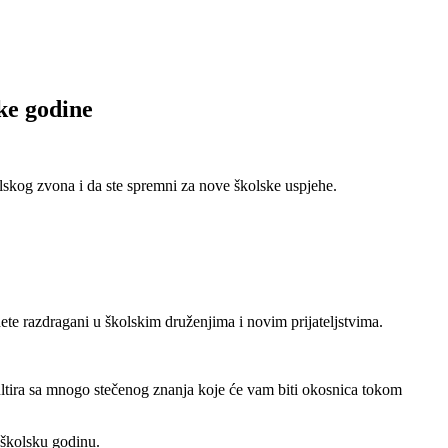
ke godine
olskog zvona i da ste spremni za nove školske uspjehe.
te razdragani u školskim druženjima i novim prijateljstvima.
zultira sa mnogo stečenog znanja koje će vam biti okosnica tokom
 školsku godinu.