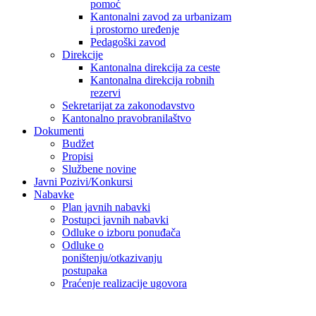
pomoć
Kantonalni zavod za urbanizam
i prostorno uređenje
Pedagoški zavod
Direkcije
Kantonalna direkcija za ceste
Kantonalna direkcija robnih
rezervi
Sekretarijat za zakonodavstvo
Kantonalno pravobranilaštvo
Dokumenti
Budžet
Propisi
Službene novine
Javni Pozivi/Konkursi
Nabavke
Plan javnih nabavki
Postupci javnih nabavki
Odluke o izboru ponuđača
Odluke o
poništenju/otkazivanju
postupaka
Praćenje realizacije ugovora