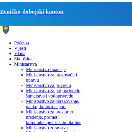
Zeničko-dobojski kanton
Početna
Vijesti
Vlada
Skupština
Ministarstva
Ministarstvo finansija
Ministarstvo za pravosuđe i
upravu
Ministarstvo za privredu
Ministarstvo za poljoprivredu,
šumarstvo i vodoprivredu
Ministarstvo za obrazovanje,
nauku, kulturu i sport
Ministarstvo za prostorno
uređenje, promet i
komunikacije i zaštitu okoline
Ministarstvo zdravstva