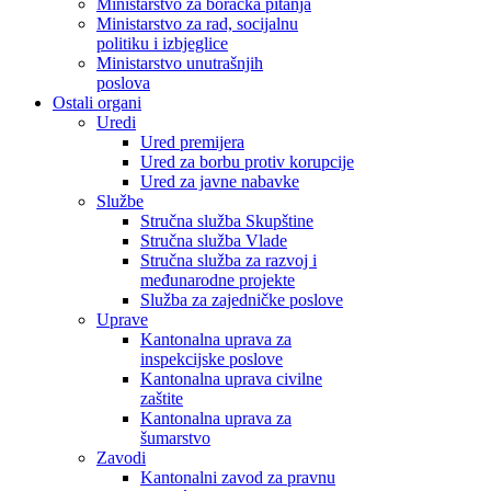
Ministarstvo za boračka pitanja
Ministarstvo za rad, socijalnu
politiku i izbjeglice
Ministarstvo unutrašnjih
poslova
Ostali organi
Uredi
Ured premijera
Ured za borbu protiv korupcije
Ured za javne nabavke
Službe
Stručna služba Skupštine
Stručna služba Vlade
Stručna služba za razvoj i
međunarodne projekte
Služba za zajedničke poslove
Uprave
Kantonalna uprava za
inspekcijske poslove
Kantonalna uprava civilne
zaštite
Kantonalna uprava za
šumarstvo
Zavodi
Kantonalni zavod za pravnu