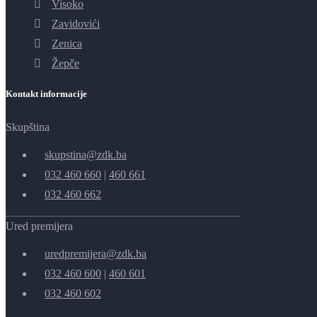
Visoko
Zavidovići
Zenica
Žepče
Kontakt informacije
Skupština
skupstina@zdk.ba
032 460 660
|
460 661
032 460 662
Ured premijera
uredpremijera@zdk.ba
032 460 600
|
460 601
032 460 602