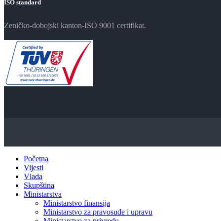
ISO standard
Zeničko-dobojski kanton-ISO 9001 certifikat.
Početna
Vijesti
Vlada
Skupština
Ministarstva
Ministarstvo finansija
Ministarstvo za pravosuđe i upravu
Ministarstvo za privredu