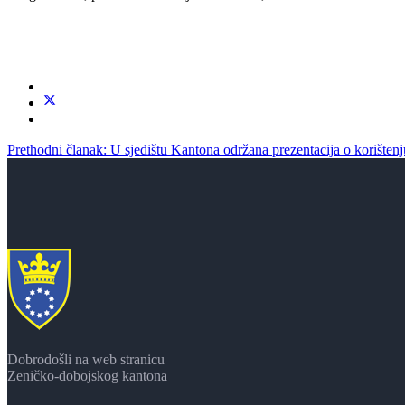
Prethodni članak: U sjedištu Kantona održana prezentacija o korišten
Dobrodošli na web stranicu
Zeničko-dobojskog kantona