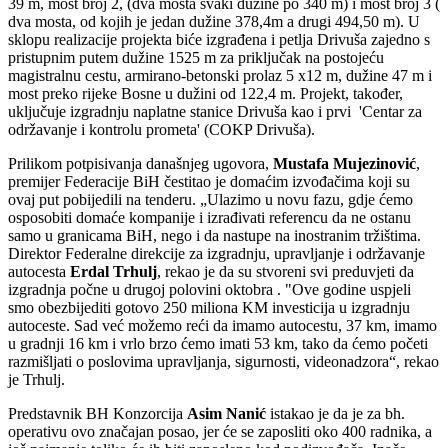
39 m, most broj 2, (dva mosta svaki dužine po 340 m) i most broj 3 (
dva mosta, od kojih je jedan dužine 378,4m a drugi 494,50 m). U
sklopu realizacije projekta biće izgrađena i petlja Drivuša zajedno s
pristupnim putem dužine 1525 m za priključak na postojeću
magistralnu cestu, armirano-betonski prolaz 5 x12 m, dužine 47 m i
most preko rijeke Bosne u dužini od 122,4 m. Projekt, također,
uključuje izgradnju naplatne stanice Drivuša kao i prvi 'Centar za
održavanje i kontrolu prometa' (COKP Drivuša).
Prilikom potpisivanja današnjeg ugovora,
Mustafa Mujezinović
,
premijer Federacije BiH čestitao je domaćim izvođačima koji su
ovaj put pobijedili na tenderu. „Ulazimo u novu fazu, gdje ćemo
osposobiti domaće kompanije i izrađivati referencu da ne ostanu
samo u granicama BiH, nego i da nastupe na inostranim tržištima.
Direktor Federalne direkcije za izgradnju, upravljanje i održavanje
autocesta
Erdal Trhulj
, rekao je da su stvoreni svi preduvjeti da
izgradnja počne u drugoj polovini oktobra . "Ove godine uspjeli
smo obezbijediti gotovo 250 miliona KM investicija u izgradnju
autoceste. Sad već možemo reći da imamo autocestu, 37 km, imamo
u gradnji 16 km i vrlo brzo ćemo imati 53 km, tako da ćemo početi
razmišljati o poslovima upravljanja, sigurnosti, videonadzora“, rekao
je Trhulj.
Predstavnik BH Konzorcija
Asim Nanić
istakao je da je za bh.
operativu ovo značajan posao, jer će se zaposliti oko 400 radnika, a