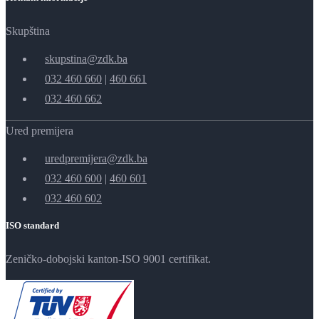
Skupština
skupstina@zdk.ba
032 460 660
|
460 661
032 460 662
Ured premijera
uredpremijera@zdk.ba
032 460 600
|
460 601
032 460 602
ISO standard
Zeničko-dobojski kanton-ISO 9001 certifikat.