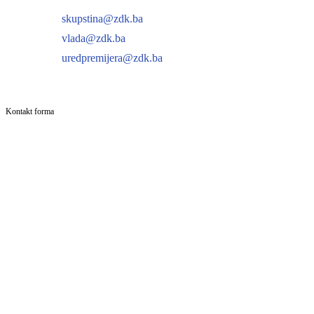
skupstina@zdk.ba
vlada@zdk.ba
uredpremijera@zdk.ba
Kontakt forma