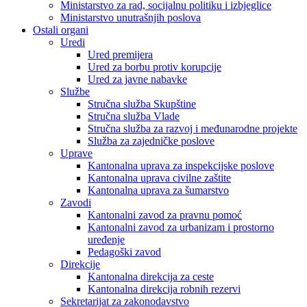
Ministarstvo za rad, socijalnu politiku i izbjeglice
Ministarstvo unutrašnjih poslova
Ostali organi
Uredi
Ured premijera
Ured za borbu protiv korupcije
Ured za javne nabavke
Službe
Stručna služba Skupštine
Stručna služba Vlade
Stručna služba za razvoj i međunarodne projekte
Služba za zajedničke poslove
Uprave
Kantonalna uprava za inspekcijske poslove
Kantonalna uprava civilne zaštite
Kantonalna uprava za šumarstvo
Zavodi
Kantonalni zavod za pravnu pomoć
Kantonalni zavod za urbanizam i prostorno
uređenje
Pedagoški zavod
Direkcije
Kantonalna direkcija za ceste
Kantonalna direkcija robnih rezervi
Sekretarijat za zakonodavstvo