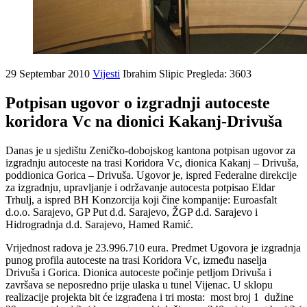
29 Septembar 2010
Vijesti
Ibrahim Slipic
Pregleda: 3603
Potpisan ugovor o izgradnji autoceste
koridora Vc na dionici Kakanj-Drivuša
Danas je u sjedištu Zeničko-dobojskog kantona potpisan ugovor za
izgradnju autoceste na trasi Koridora Vc, dionica Kakanj – Drivuša,
poddionica Gorica – Drivuša. Ugovor je, ispred Federalne direkcije
za izgradnju, upravljanje i održavanje autocesta potpisao Eldar
Trhulj, a ispred BH Konzorcija koji čine kompanije: Euroasfalt
d.o.o. Sarajevo, GP Put d.d. Sarajevo, ŽGP d.d. Sarajevo i
Hidrogradnja d.d. Sarajevo, Hamed Ramić.
Vrijednost radova je 23.996.710 eura. Predmet Ugovora je izgradnja
punog profila autoceste na trasi Koridora Vc, između naselja
Drivuša i Gorica. Dionica autoceste počinje petljom Drivuša i
završava se neposredno prije ulaska u tunel Vijenac. U sklopu
realizacije projekta bit će izgrađena i tri mosta: most broj 1 dužine