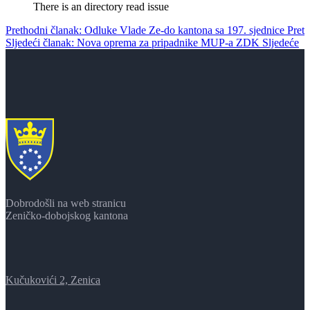
There is an directory read issue
Prethodni članak: Odluke Vlade Ze-do kantona sa 197. sjednice
Pret
Sljedeći članak: Nova oprema za pripadnike MUP-a ZDK
Sljedeće
Dobrodošli na web stranicu
Zeničko-dobojskog kantona
Kučukovići 2, Zenica