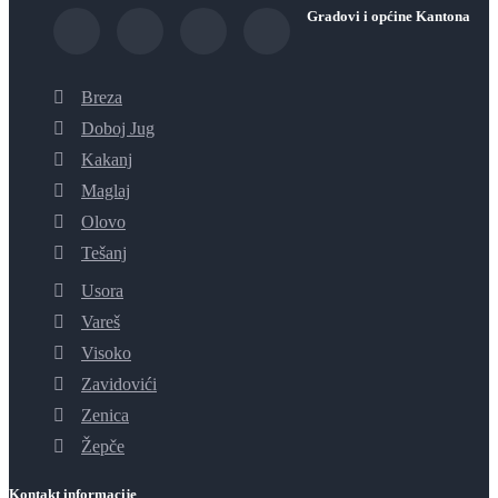
Gradovi i općine Kantona
Breza
Doboj Jug
Kakanj
Maglaj
Olovo
Tešanj
Usora
Vareš
Visoko
Zavidovići
Zenica
Žepče
Kontakt informacije