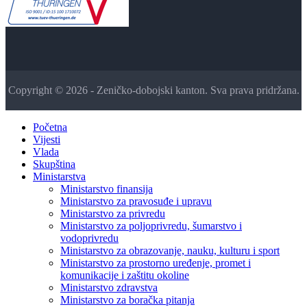
Copyright © 2026 - Zeničko-dobojski kanton. Sva prava pridržana.
Početna
Vijesti
Vlada
Skupština
Ministarstva
Ministarstvo finansija
Ministarstvo za pravosuđe i upravu
Ministarstvo za privredu
Ministarstvo za poljoprivredu, šumarstvo i
vodoprivredu
Ministarstvo za obrazovanje, nauku, kulturu i sport
Ministarstvo za prostorno uređenje, promet i
komunikacije i zaštitu okoline
Ministarstvo zdravstva
Ministarstvo za boračka pitanja