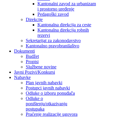
Kantonalni zavod za urbanizam
i prostorno uređenje
Pedagoški zavod
Direkcije
Kantonalna direkcija za ceste
Kantonalna direkcija robnih
rezervi
Sekretarijat za zakonodavstvo
Kantonalno pravobranilaštvo
Dokumenti
Budžet
Propisi
Službene novine
Javni Pozivi/Konkursi
Nabavke
Plan javnih nabavki
Postupci javnih nabavki
Odluke o izboru ponuđača
Odluke o
poništenju/otkazivanju
postupaka
Praćenje realizacije ugovora