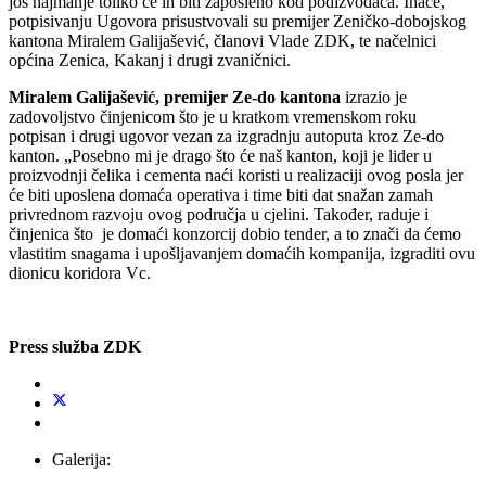
još najmanje toliko će ih biti zaposleno kod podizvođača. Inače,
potpisivanju Ugovora prisustvovali su premijer Zeničko-dobojskog
kantona Miralem Galijašević, članovi Vlade ZDK, te načelnici
općina Zenica, Kakanj i drugi zvaničnici.
Miralem Galijašević, premijer Ze-do kantona
izrazio je
zadovoljstvo činjenicom što je u kratkom vremenskom roku
potpisan i drugi ugovor vezan za izgradnju autoputa kroz Ze-do
kanton. „Posebno mi je drago što će naš kanton, koji je lider u
proizvodnji čelika i cementa naći koristi u realizaciji ovog posla jer
će biti uposlena domaća operativa i time biti dat snažan zamah
privrednom razvoju ovog područja u cjelini. Također, raduje i
činjenica što je domaći konzorcij dobio tender, a to znači da ćemo
vlastitim snagama i upošljavanjem domaćih kompanija, izgraditi ovu
dionicu koridora Vc.
Press služba ZDK
Galerija: