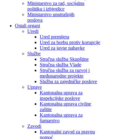
Ministarstvo za rad, socijalnu
politiku i izbjeglice
Ministarstvo unutrašnjih
poslova
Ostali organi
Uredi
Ured premijera
Ured za borbu protiv korupcije
Ured za javne nabavke
Službe
Stručna služba Skupštine
Stručna služba Vlade
Stručna služba za razvoj i
međunarodne projekte
Služba za zajedničke poslove
Uprave
Kantonalna uprava za
inspekcijske poslove
Kantonalna uprava civilne
zaštite
Kantonalna uprava za
šumarstvo
Zavodi
Kantonalni zavod za pravnu
pomoć