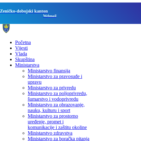
Zeničko-dobojski kanton
Webmail
Početna
Vijesti
Vlada
Skupština
Ministarstva
Ministarstvo finansija
Ministarstvo za pravosuđe i
upravu
Ministarstvo za privredu
Ministarstvo za poljoprivredu,
šumarstvo i vodoprivredu
Ministarstvo za obrazovanje,
nauku, kulturu i sport
Ministarstvo za prostorno
uređenje, promet i
komunikacije i zaštitu okoline
Ministarstvo zdravstva
Ministarstvo za boračka pitanja