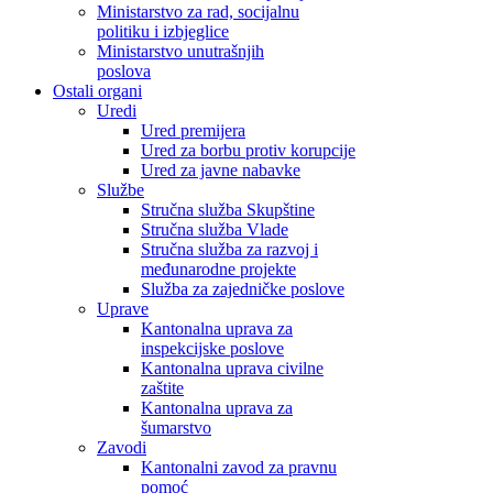
Ministarstvo za rad, socijalnu
politiku i izbjeglice
Ministarstvo unutrašnjih
poslova
Ostali organi
Uredi
Ured premijera
Ured za borbu protiv korupcije
Ured za javne nabavke
Službe
Stručna služba Skupštine
Stručna služba Vlade
Stručna služba za razvoj i
međunarodne projekte
Služba za zajedničke poslove
Uprave
Kantonalna uprava za
inspekcijske poslove
Kantonalna uprava civilne
zaštite
Kantonalna uprava za
šumarstvo
Zavodi
Kantonalni zavod za pravnu
pomoć