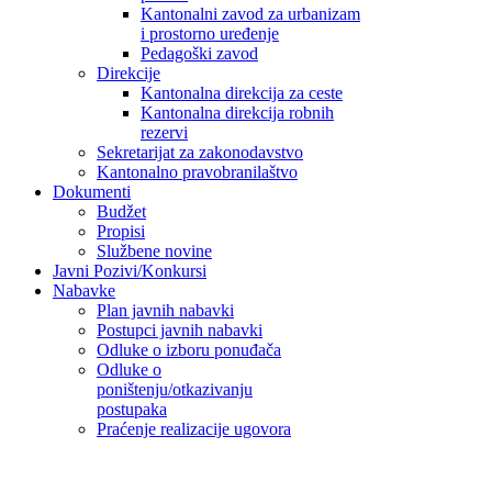
Kantonalni zavod za urbanizam
i prostorno uređenje
Pedagoški zavod
Direkcije
Kantonalna direkcija za ceste
Kantonalna direkcija robnih
rezervi
Sekretarijat za zakonodavstvo
Kantonalno pravobranilaštvo
Dokumenti
Budžet
Propisi
Službene novine
Javni Pozivi/Konkursi
Nabavke
Plan javnih nabavki
Postupci javnih nabavki
Odluke o izboru ponuđača
Odluke o
poništenju/otkazivanju
postupaka
Praćenje realizacije ugovora