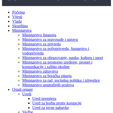
Početna
Vijesti
Vlada
Skupština
Ministarstva
Ministarstvo finansija
Ministarstvo za pravosuđe i upravu
Ministarstvo za privredu
Ministarstvo za poljoprivredu, šumarstvo i
vodoprivredu
Ministarstvo za obrazovanje, nauku, kulturu i sport
Ministarstvo za prostorno uređenje, promet i
komunikacije i zaštitu okoline
Ministarstvo zdravstva
Ministarstvo za boračka pitanja
Ministarstvo za rad, socijalnu politiku i izbjeglice
Ministarstvo unutrašnjih poslova
Ostali organi
Uredi
Ured premijera
Ured za borbu protiv korupcije
Ured za javne nabavke
Službe