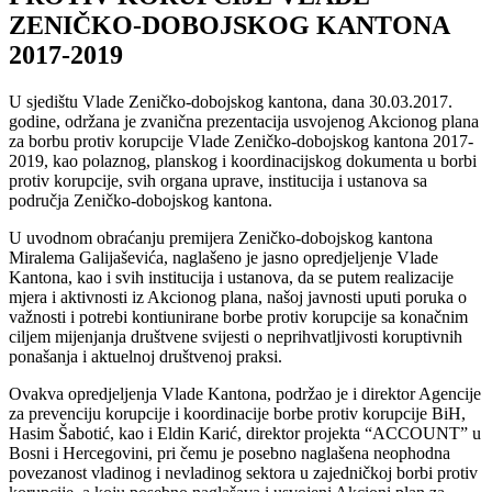
ZENIČKO-DOBOJSKOG KANTONA
2017-2019
U sjedištu Vlade Zeničko-dobojskog kantona, dana 30.03.2017.
godine, održana je zvanična prezentacija usvojenog Akcionog plana
za borbu protiv korupcije Vlade Zeničko-dobojskog kantona 2017-
2019, kao polaznog, planskog i koordinacijskog dokumenta u borbi
protiv korupcije, svih organa uprave, institucija i ustanova sa
područja Zeničko-dobojskog kantona.
U uvodnom obraćanju premijera Zeničko-dobojskog kantona
Miralema Galijaševića, naglašeno je jasno opredjeljenje Vlade
Kantona, kao i svih institucija i ustanova, da se putem realizacije
mjera i aktivnosti iz Akcionog plana, našoj javnosti uputi poruka o
važnosti i potrebi kontiunirane borbe protiv korupcije sa konačnim
ciljem mijenjanja društvene svijesti o neprihvatljivosti koruptivnih
ponašanja i aktuelnoj društvenoj praksi.
Ovakva opredjeljenja Vlade Kantona, podržao je i direktor Agencije
za prevenciju korupcije i koordinacije borbe protiv korupcije BiH,
Hasim Šabotić, kao i Eldin Karić, direktor projekta “ACCOUNT” u
Bosni i Hercegovini, pri čemu je posebno naglašena neophodna
povezanost vladinog i nevladinog sektora u zajedničkoj borbi protiv