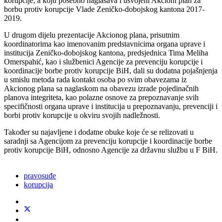
korupcije, a koju posebno naglašava i usvojeni Akcioni plan za
borbu protiv korupcije Vlade Zeničko-dobojskog kantona 2017-
2019.
U drugom dijelu prezentacije Akcionog plana, prisutnim
koordinatorima kao imenovanim predstavnicima organa uprave i
institucija Zeničko-dobojskog kantona, predsjednica Tima Meliha
Omerspahić, kao i službenici Agencije za prevenciju korupcije i
koordinacije borbe protiv korupcije BiH, dali su dodatna pojašnjenja
u smislu metoda rada kontakt osoba po svim obavezama iz
Akcionog plana sa naglaskom na obavezu izrade pojedinačnih
planova integriteta, kao polazne osnove za prepoznavanje svih
specifičnosti organa uprave i institucija u prepoznavanju, prevenciji i
borbi protiv korupcije u okviru svojih nadležnosti.
Također su najavljene i dodatne obuke koje će se relizovati u
saradnji sa Agencijom za prevenciju korupcije i koordinacije borbe
protiv korupcije BiH, odnosno Agencije za državnu službu u F BiH.
pravosuđe
korupcija