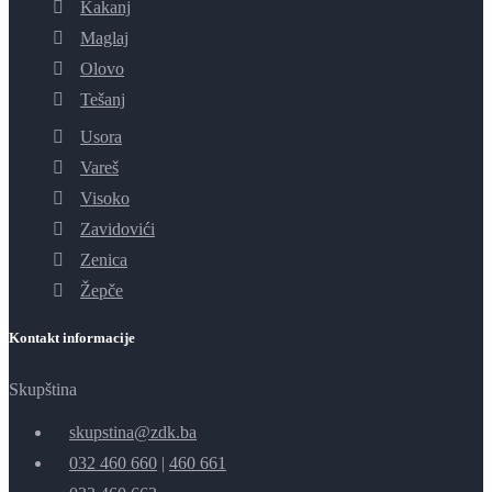
Kakanj
Maglaj
Olovo
Tešanj
Usora
Vareš
Visoko
Zavidovići
Zenica
Žepče
Kontakt informacije
Skupština
skupstina@zdk.ba
032 460 660
|
460 661