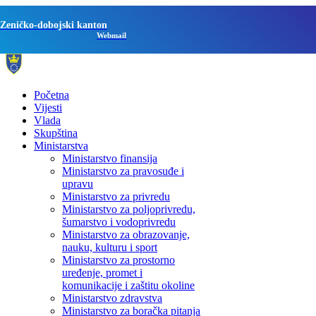
Zeničko-dobojski kanton
Webmail
Početna
Vijesti
Vlada
Skupština
Ministarstva
Ministarstvo finansija
Ministarstvo za pravosuđe i
upravu
Ministarstvo za privredu
Ministarstvo za poljoprivredu,
šumarstvo i vodoprivredu
Ministarstvo za obrazovanje,
nauku, kulturu i sport
Ministarstvo za prostorno
uređenje, promet i
komunikacije i zaštitu okoline
Ministarstvo zdravstva
Ministarstvo za boračka pitanja