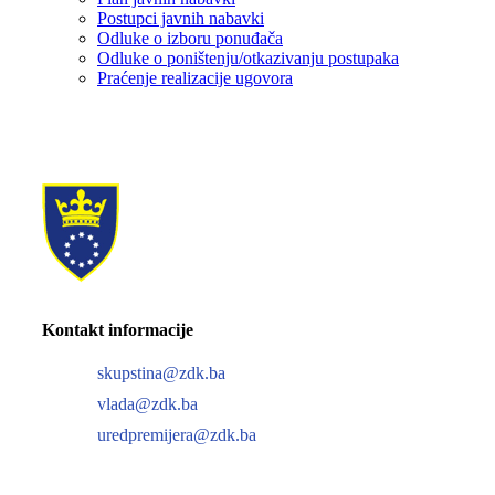
Postupci javnih nabavki
Odluke o izboru ponuđača
Odluke o poništenju/otkazivanju postupaka
Praćenje realizacije ugovora
Kontakt informacije
skupstina@zdk.ba
vlada@zdk.ba
uredpremijera@zdk.ba