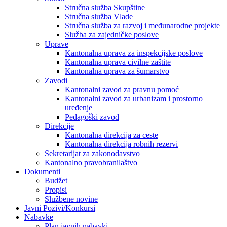
Stručna služba Skupštine
Stručna služba Vlade
Stručna služba za razvoj i međunarodne projekte
Služba za zajedničke poslove
Uprave
Kantonalna uprava za inspekcijske poslove
Kantonalna uprava civilne zaštite
Kantonalna uprava za šumarstvo
Zavodi
Kantonalni zavod za pravnu pomoć
Kantonalni zavod za urbanizam i prostorno
uređenje
Pedagoški zavod
Direkcije
Kantonalna direkcija za ceste
Kantonalna direkcija robnih rezervi
Sekretarijat za zakonodavstvo
Kantonalno pravobranilaštvo
Dokumenti
Budžet
Propisi
Službene novine
Javni Pozivi/Konkursi
Nabavke
Plan javnih nabavki