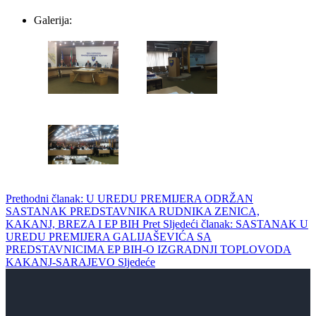
Galerija:
Prethodni članak: U UREDU PREMIJERA ODRŽAN
SASTANAK PREDSTAVNIKA RUDNIKA ZENICA,
KAKANJ, BREZA I EP BIH
Pret
Sljedeći članak: SASTANAK U
UREDU PREMIJERA GALIJAŠEVIĆA SA
PREDSTAVNICIMA EP BIH-O IZGRADNJI TOPLOVODA
KAKANJ-SARAJEVO
Sljedeće