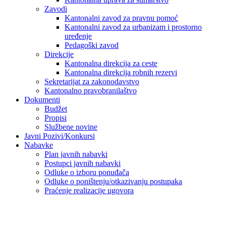
Zavodi
Kantonalni zavod za pravnu pomoć
Kantonalni zavod za urbanizam i prostorno
uređenje
Pedagoški zavod
Direkcije
Kantonalna direkcija za ceste
Kantonalna direkcija robnih rezervi
Sekretarijat za zakonodavstvo
Kantonalno pravobranilaštvo
Dokumenti
Budžet
Propisi
Službene novine
Javni Pozivi/Konkursi
Nabavke
Plan javnih nabavki
Postupci javnih nabavki
Odluke o izboru ponuđača
Odluke o poništenju/otkazivanju postupaka
Praćenje realizacije ugovora