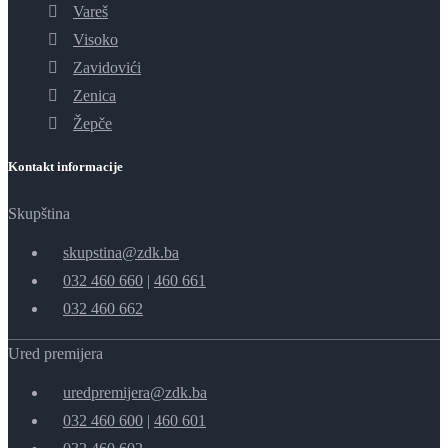
Vareš
Visoko
Zavidovići
Zenica
Žepče
Kontakt informacije
Skupština
skupstina@zdk.ba
032 460 660
|
460 661
032 460 662
Ured premijera
uredpremijera@zdk.ba
032 460 600
|
460 601