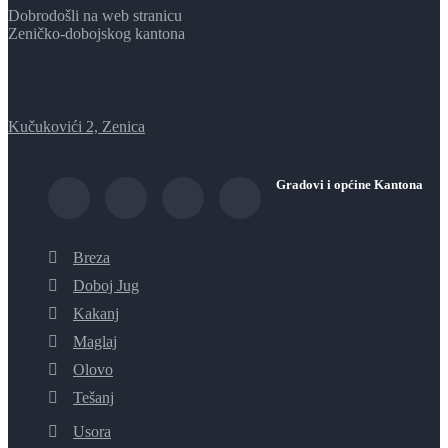
Dobrodošli na web stranicu
Zeničko-dobojskog kantona
Kučukovići 2, Zenica
Gradovi i općine Kantona
Breza
Doboj Jug
Kakanj
Maglaj
Olovo
Tešanj
Usora