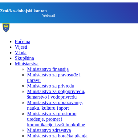
Zeničko-dobojski kanton
Webmail
Početna
Vijesti
Vlada
Skupština
Ministarstva
Ministarstvo finansija
Ministarstvo za pravosuđe i
upravu
Ministarstvo za privredu
Ministarstvo za poljoprivredu,
šumarstvo i vodoprivredu
Ministarstvo za obrazovanje,
nauku, kulturu i sport
Ministarstvo za prostorno
uređenje, promet i
komunikacije i zaštitu okoline
Ministarstvo zdravstva
Ministarstvo za boračka pitanja