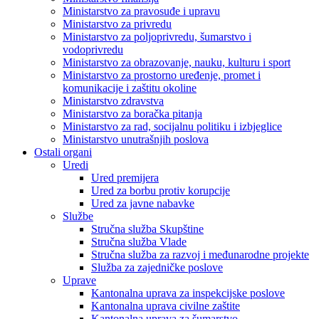
Ministarstvo za pravosuđe i upravu
Ministarstvo za privredu
Ministarstvo za poljoprivredu, šumarstvo i
vodoprivredu
Ministarstvo za obrazovanje, nauku, kulturu i sport
Ministarstvo za prostorno uređenje, promet i
komunikacije i zaštitu okoline
Ministarstvo zdravstva
Ministarstvo za boračka pitanja
Ministarstvo za rad, socijalnu politiku i izbjeglice
Ministarstvo unutrašnjih poslova
Ostali organi
Uredi
Ured premijera
Ured za borbu protiv korupcije
Ured za javne nabavke
Službe
Stručna služba Skupštine
Stručna služba Vlade
Stručna služba za razvoj i međunarodne projekte
Služba za zajedničke poslove
Uprave
Kantonalna uprava za inspekcijske poslove
Kantonalna uprava civilne zaštite
Kantonalna uprava za šumarstvo