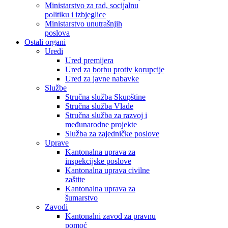
Ministarstvo za rad, socijalnu
politiku i izbjeglice
Ministarstvo unutrašnjih
poslova
Ostali organi
Uredi
Ured premijera
Ured za borbu protiv korupcije
Ured za javne nabavke
Službe
Stručna služba Skupštine
Stručna služba Vlade
Stručna služba za razvoj i
međunarodne projekte
Služba za zajedničke poslove
Uprave
Kantonalna uprava za
inspekcijske poslove
Kantonalna uprava civilne
zaštite
Kantonalna uprava za
šumarstvo
Zavodi
Kantonalni zavod za pravnu
pomoć