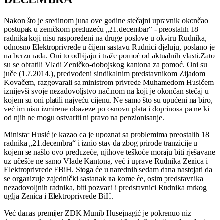
Nakon što je sredinom juna ove godine stečajni upravnik okončao
postupak u zeničkom preduzeću „21.decembar“ - preostalih 18
radnika koji nisu raspoređeni na druge poslove u okviru Rudnika,
odnosno Elektroprivrede u čijem sastavu Rudnici djeluju, poslano je
na berzu rada. Oni to odbijaju i traže pomoć od aktualnih vlasti.Zato
su se obratili Vladi Zeničko-dobojskog kantona za pomoć. Oni su
juče (1.7.2014.), predvođeni sindikalnim predstavnikom Zijadom
Kovačem, razgovarali sa ministrom privrede Muhamedom Husićem
iznijevši svoje nezadovoljstvo načinom na koji je okončan stečaj u
kojem su oni platili najveću cijenu. Ne samo što su upućeni na biro,
već im nisu izmirene obaveze po osnovu plata i doprinosa pa ne ki
od njih ne mogu ostvariti ni pravo na penzionisanje.
Ministar Husić je kazao da je upoznat sa problemima preostalih 18
radnika „21.decembra“ i iznio stav da zbog prirode tranzicije u
kojem se našlo ovo preduzeće, njihove teškoće moraju biti rješavane
uz učešće ne samo Vlade Kantona, već i uprave Rudnika Zenica i
Elektroprivrede FBiH. Stoga će u narednih sedam dana nastojati da
se organizuje zajednički sastanak na kome će, osim predstavnika
nezadovoljnih radnika, biti pozvani i predstavnici Rudnika mrkog
uglja Zenica i Elektroprivrede BiH.
Već danas premijer ZDK Munib Husejnagić je pokrenuo niz