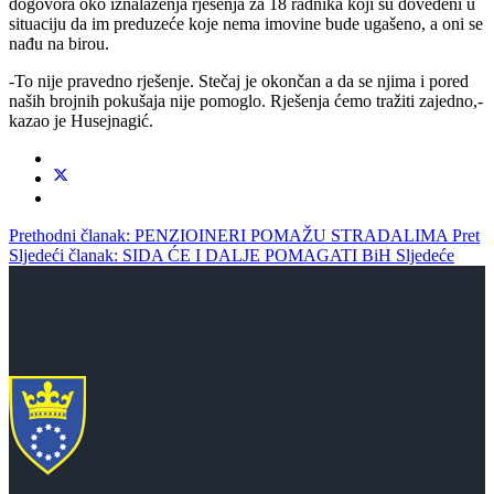
dogovora oko iznalaženja rješenja za 18 radnika koji su dovedeni u
situaciju da im preduzeće koje nema imovine bude ugašeno, a oni se
nađu na birou.
-To nije pravedno rješenje. Stečaj je okončan a da se njima i pored
naših brojnih pokušaja nije pomoglo. Rješenja ćemo tražiti zajedno,-
kazao je Husejnagić.
Prethodni članak: PENZIOINERI POMAŽU STRADALIMA
Pret
Sljedeći članak: SIDA ĆE I DALJE POMAGATI BiH
Sljedeće