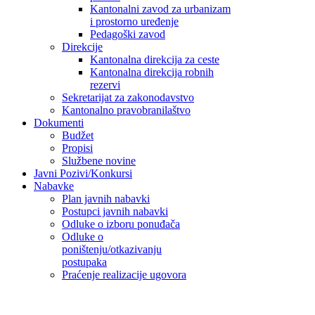
Kantonalni zavod za urbanizam
i prostorno uređenje
Pedagoški zavod
Direkcije
Kantonalna direkcija za ceste
Kantonalna direkcija robnih
rezervi
Sekretarijat za zakonodavstvo
Kantonalno pravobranilaštvo
Dokumenti
Budžet
Propisi
Službene novine
Javni Pozivi/Konkursi
Nabavke
Plan javnih nabavki
Postupci javnih nabavki
Odluke o izboru ponuđača
Odluke o
poništenju/otkazivanju
postupaka
Praćenje realizacije ugovora