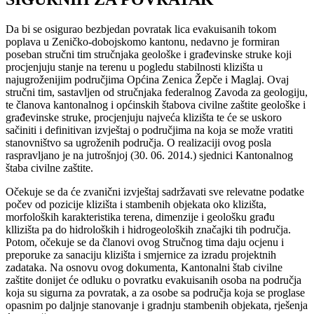
Da bi se osigurao bezbjedan povratak lica evakuisanih tokom
poplava u Zeničko-dobojskomo kantonu, nedavno je formiran
poseban stručni tim stručnjaka geološke i građevinske struke koji
procjenjuju stanje na terenu u pogledu stabilnosti klizišta u
najugroženijim područjima Općina Zenica Žepče i Maglaj. Ovaj
stručni tim, sastavljen od stručnjaka federalnog Zavoda za geologiju,
te članova kantonalnog i općinskih štabova civilne zaštite geološke i
građevinske struke, procjenjuju najveća klizišta te će se uskoro
sačiniti i definitivan izvještaj o područjima na koja se može vratiti
stanovništvo sa ugroženih područja. O realizaciji ovog posla
raspravljano je na jutrošnjoj (30. 06. 2014.) sjednici Kantonalnog
štaba civilne zaštite.
Očekuje se da će zvanični izvještaj sadržavati sve relevatne podatke
počev od pozicije klizišta i stambenih objekata oko klizišta,
morfoloških karakteristika terena, dimenzije i geološku građu
kllizišta pa do hidroloških i hidrogeoloških značajki tih područja.
Potom, očekuje se da članovi ovog Stručnog tima daju ocjenu i
preporuke za sanaciju klizišta i smjernice za izradu projektnih
zadataka. Na osnovu ovog dokumenta, Kantonalni štab civilne
zaštite donijet će odluku o povratku evakuisanih osoba na područja
koja su sigurna za povratak, a za osobe sa područja koja se proglase
opasnim po daljnje stanovanje i gradnju stambenih objekata, rješenja