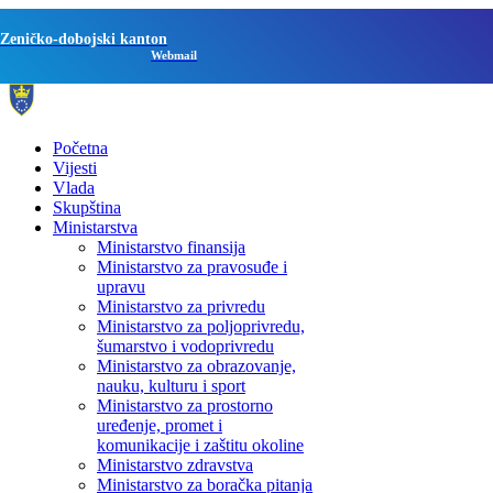
Zeničko-dobojski kanton
Webmail
Početna
Vijesti
Vlada
Skupština
Ministarstva
Ministarstvo finansija
Ministarstvo za pravosuđe i
upravu
Ministarstvo za privredu
Ministarstvo za poljoprivredu,
šumarstvo i vodoprivredu
Ministarstvo za obrazovanje,
nauku, kulturu i sport
Ministarstvo za prostorno
uređenje, promet i
komunikacije i zaštitu okoline
Ministarstvo zdravstva
Ministarstvo za boračka pitanja