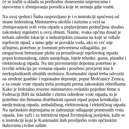
će se tražiti u skladu sa prethodno donesenim smjernicama i
stavovima o zbrinjavanju porodica koje se nemaju gdje vratiti.
Na ovoj sjednici Štaba raspravljano je i o instrukciji upućenoj od
strane federalnog Ministarstva okoliša i turizma u vezi sa
zbrinjavanjem svih vrsta otpada u poplavljenim područjima shodno
zakonskoj regulativi u ovoj oblasti. Naime, svaka općina dosad je
trebala odrediti lokacije u industrijskim zonama na koje se odlaže
mješoviti otpad, a tamo gdje se povukla voda, ako to već nije
učinjeno, potrebno je formirati privremena odlagališta, po
mogućnosti betonirane plohe za prosušivanje mješovitog otpada
poput komunalnog, zatim namještaja, bijele tehnike, guma, plastike i
elektronskog otpada. Na tim privremenim depoima potrebno je
izvršiti selekciju po vrstama otpada i posebno provjeriti ima li
neeksplodiranih ubojitih sredstava. Komunalni otpad treba odvoziti
na uređene gradske i regionalne deponije, poput Mošćanice Zenica,
a za ostale vrste otpada treba postupiti prema zakonskim odredbama.
Kako je federalno resorno ministarstvo ovlastilo pojedine firme u
Federaciji BiH da skladište i zbrinu određene vrste otpada, to je
potrebno tim firmama distribuirati opasni otpad poput kemikalija i
medicinskog otpada, ambalažnog, elektronskog i električnog otpada.
Na općinskim deponijama se zabranjuje odlaganje pomenutih vrsta
otpada. Isto važi i za infektivni otpad životinjskog porijekla, kaže se
u instrukciji koju je Kantonalni štab proslijedio svim općinskim
štabovima civilne zaštite.