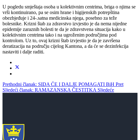
U pogledu smještaja osoba u kolektivnim centrima, briga o njima se
vrši kontinuirano, pa se osim hrane i higijenskih potrepština
obezbjeđuje i 24-.satna medicinska njega, posebno za teže
bolesnike. Krizni štab za zdravstvo izvjestio je da nema nijedne
epidemije zaraznih bolesti te da je zdravstvena situacija kako u
kolektivnim centrima tako i na ugroženim područjima pod
kontrolom. Uz to, ovaj krizni štab izvjestio je da je završena
deratizacija na području cijelog Kantona, a da će se dezinfekcija
nastaviti i dalje raditi.
Prethodni članak: SIDA ĆE I DALJE POMAGATI BiH
Pret
Sljedeći članak: RAMAZANSKA ČESTITKA
Sljedeće