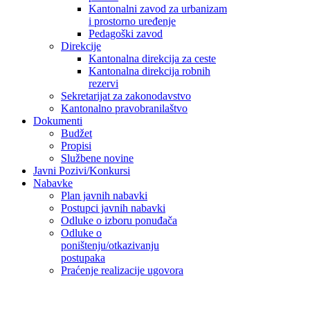
Kantonalni zavod za urbanizam
i prostorno uređenje
Pedagoški zavod
Direkcije
Kantonalna direkcija za ceste
Kantonalna direkcija robnih
rezervi
Sekretarijat za zakonodavstvo
Kantonalno pravobranilaštvo
Dokumenti
Budžet
Propisi
Službene novine
Javni Pozivi/Konkursi
Nabavke
Plan javnih nabavki
Postupci javnih nabavki
Odluke o izboru ponuđača
Odluke o
poništenju/otkazivanju
postupaka
Praćenje realizacije ugovora