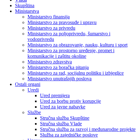
Skupština
Ministarstva
Ministarstvo finansija
Ministarstvo za pravosuđe i upravu
Ministarstvo za privredu
Ministarstvo za poljoprivredu, šumarstvo i
vodoprivredu
Ministarstvo za obrazovanje, nauku, kulturu i sport
Ministarstvo za prostorno uređenje, promet i
komunikacije i zaštitu okoline
Ministarstvo zdravstva
Ministarstvo za boračka pitanja
Ministarstvo za rad, socijalnu politiku i izbjeglice
Ministarstvo unutrašnjih poslova
Ostali organi
Uredi
Ured premijera
Ured za borbu protiv korupcije
Ured za javne nabavke
Službe
Stručna služba Skupštine
Stručna služba Vlade
Stručna služba za razvoj i međunarodne projekte
Služba za zajedničke poslove