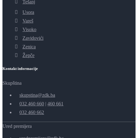
Tešanj
Usora
Vareš
Visoko
Zavidovići
Zenica
Žepče
Kontakt informacije
Skupština
skupstina@zdk.ba
032 460 660
|
460 661
032 460 662
Ured premijera