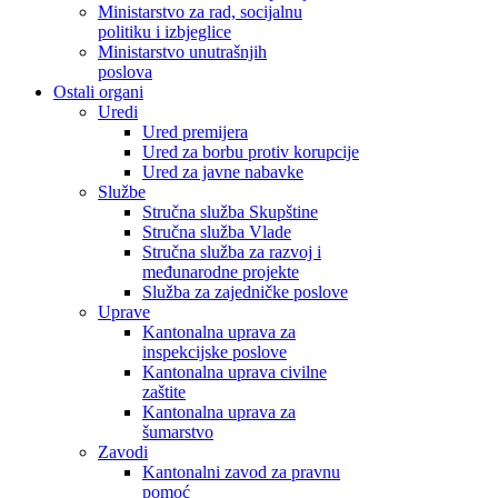
Ministarstvo za rad, socijalnu
politiku i izbjeglice
Ministarstvo unutrašnjih
poslova
Ostali organi
Uredi
Ured premijera
Ured za borbu protiv korupcije
Ured za javne nabavke
Službe
Stručna služba Skupštine
Stručna služba Vlade
Stručna služba za razvoj i
međunarodne projekte
Služba za zajedničke poslove
Uprave
Kantonalna uprava za
inspekcijske poslove
Kantonalna uprava civilne
zaštite
Kantonalna uprava za
šumarstvo
Zavodi
Kantonalni zavod za pravnu
pomoć