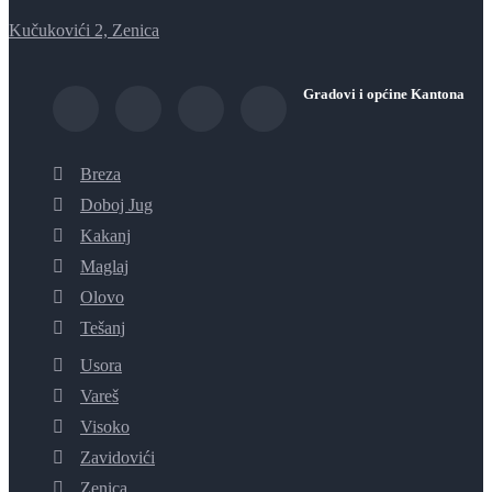
Kučukovići 2, Zenica
Gradovi i općine Kantona
Breza
Doboj Jug
Kakanj
Maglaj
Olovo
Tešanj
Usora
Vareš
Visoko
Zavidovići
Zenica