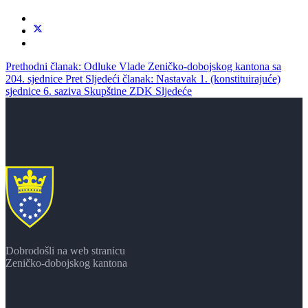
Prethodni članak: Odluke Vlade Zeničko-dobojskog kantona sa
204. sjednice
Pret
Sljedeći članak: Nastavak 1. (konstituirajuće)
sjednice 6. saziva Skupštine ZDK
Sljedeće
Dobrodošli na web stranicu
Zeničko-dobojskog kantona