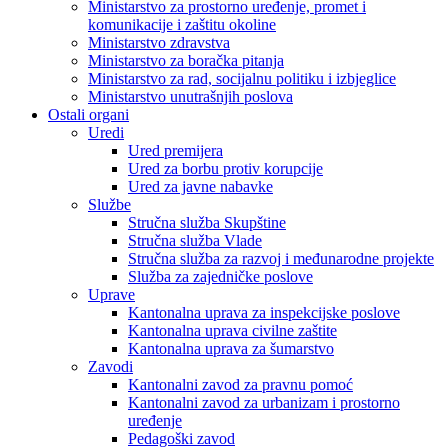
Ministarstvo za prostorno uređenje, promet i
komunikacije i zaštitu okoline
Ministarstvo zdravstva
Ministarstvo za boračka pitanja
Ministarstvo za rad, socijalnu politiku i izbjeglice
Ministarstvo unutrašnjih poslova
Ostali organi
Uredi
Ured premijera
Ured za borbu protiv korupcije
Ured za javne nabavke
Službe
Stručna služba Skupštine
Stručna služba Vlade
Stručna služba za razvoj i međunarodne projekte
Služba za zajedničke poslove
Uprave
Kantonalna uprava za inspekcijske poslove
Kantonalna uprava civilne zaštite
Kantonalna uprava za šumarstvo
Zavodi
Kantonalni zavod za pravnu pomoć
Kantonalni zavod za urbanizam i prostorno
uređenje
Pedagoški zavod