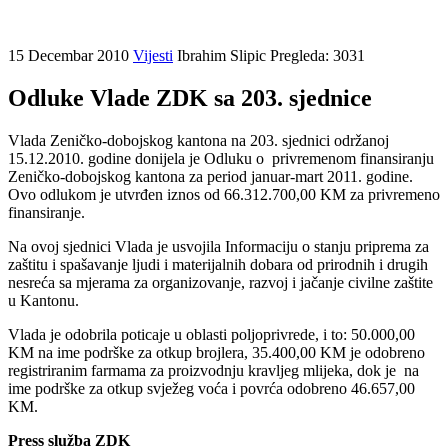
15 Decembar 2010
Vijesti
Ibrahim Slipic
Pregleda: 3031
Odluke Vlade ZDK sa 203. sjednice
Vlada Zeničko-dobojskog kantona na 203. sjednici održanoj
15.12.2010. godine donijela je Odluku o privremenom finansiranju
Zeničko-dobojskog kantona za period januar-mart 2011. godine.
Ovo odlukom je utvrđen iznos od 66.312.700,00 KM za privremeno
finansiranje.
Na ovoj sjednici Vlada je usvojila Informaciju o stanju priprema za
zaštitu i spašavanje ljudi i materijalnih dobara od prirodnih i drugih
nesreća sa mjerama za organizovanje, razvoj i jačanje civilne zaštite
u Kantonu.
Vlada je odobrila poticaje u oblasti poljoprivrede, i to: 50.000,00
KM na ime podrške za otkup brojlera, 35.400,00 KM je odobreno
registriranim farmama za proizvodnju kravljeg mlijeka, dok je na
ime podrške za otkup svježeg voća i povrća odobreno 46.657,00
KM.
Press služba ZDK