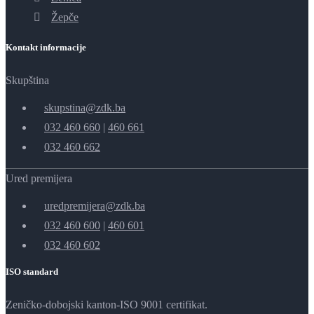
Žepče
Kontakt informacije
Skupština
skupstina@zdk.ba
032 460 660
|
460 661
032 460 662
Ured premijera
uredpremijera@zdk.ba
032 460 600
|
460 601
032 460 602
ISO standard
Zeničko-dobojski kanton-ISO 9001 certifikat.