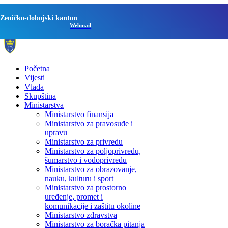
Zeničko-dobojski kanton
Webmail
Početna
Vijesti
Vlada
Skupština
Ministarstva
Ministarstvo finansija
Ministarstvo za pravosuđe i
upravu
Ministarstvo za privredu
Ministarstvo za poljoprivredu,
šumarstvo i vodoprivredu
Ministarstvo za obrazovanje,
nauku, kulturu i sport
Ministarstvo za prostorno
uređenje, promet i
komunikacije i zaštitu okoline
Ministarstvo zdravstva
Ministarstvo za boračka pitanja