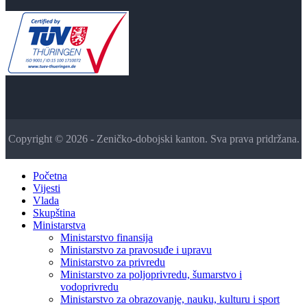
Copyright © 2026 - Zeničko-dobojski kanton. Sva prava pridržana.
Početna
Vijesti
Vlada
Skupština
Ministarstva
Ministarstvo finansija
Ministarstvo za pravosuđe i upravu
Ministarstvo za privredu
Ministarstvo za poljoprivredu, šumarstvo i
vodoprivredu
Ministarstvo za obrazovanje, nauku, kulturu i sport