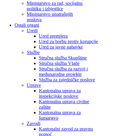
Ministarstvo za rad, socijalnu
politiku i izbjeglice
Ministarstvo unutrašnjih
poslova
Ostali organi
Uredi
Ured premijera
Ured za borbu protiv korupcije
Ured za javne nabavke
Službe
Stručna služba Skupštine
Stručna služba Vlade
Stručna služba za razvoj i
međunarodne projekte
Služba za zajedničke poslove
Uprave
Kantonalna uprava za
inspekcijske poslove
Kantonalna uprava civilne
zaštite
Kantonalna uprava za
šumarstvo
Zavodi
Kantonalni zavod za pravnu
pomoć