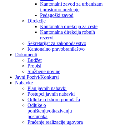
Kantonalni zavod za urbanizam
i prostorno uređenje
Pedagoški zavod
Direkcije
Kantonalna direkcija za ceste
Kantonalna direkcija robnih
rezervi
Sekretarijat za zakonodavstvo
Kantonalno pravobranilaštvo
Dokumenti
Budžet
Propisi
Službene novine
Javni Pozivi/Konkursi
Nabavke
Plan javnih nabavki
Postupci javnih nabavki
Odluke o izboru ponuđača
Odluke o
poništenju/otkazivanju
postupaka
Praćenje realizacije ugovora