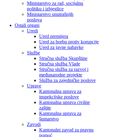
Ministarstvo za rad, socijalnu
politiku i izbjeglice
Ministarstvo unutrašnjih
poslova
Ostali organi
Uredi
Ured premijera
Ured za borbu protiv korupcije
Ured za javne nabavke
Službe
Stručna služba Skupštine
Stručna služba Vlade
Stručna služba za razvoj i
međunarodne projekte
Služba za zajedničke poslove
Uprave
Kantonalna uprava za
inspekcijske poslove
Kantonalna uprava civilne
zaštite
Kantonalna uprava za
šumarstvo
Zavodi
Kantonalni zavod za pravnu
pomoć