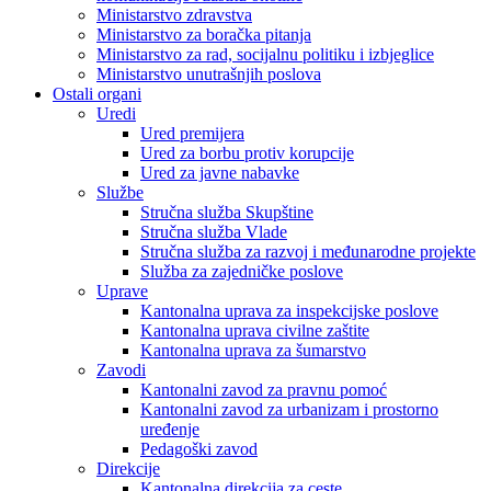
Ministarstvo zdravstva
Ministarstvo za boračka pitanja
Ministarstvo za rad, socijalnu politiku i izbjeglice
Ministarstvo unutrašnjih poslova
Ostali organi
Uredi
Ured premijera
Ured za borbu protiv korupcije
Ured za javne nabavke
Službe
Stručna služba Skupštine
Stručna služba Vlade
Stručna služba za razvoj i međunarodne projekte
Služba za zajedničke poslove
Uprave
Kantonalna uprava za inspekcijske poslove
Kantonalna uprava civilne zaštite
Kantonalna uprava za šumarstvo
Zavodi
Kantonalni zavod za pravnu pomoć
Kantonalni zavod za urbanizam i prostorno
uređenje
Pedagoški zavod
Direkcije
Kantonalna direkcija za ceste