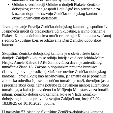
Odluku o verifikaciji Odluke o dodjeli Plakete Zeničko-
dobojskog kantona gospođi Lejli Agić kao priznanje za
izuzetan doprinos razvoju Zeničko-dobojskog kantona u
oblasti društvenih djelatnosti.
Javno priznanje Povelja Zeničko-dobojskog kantona gospodinu Ivi
Josipoviću uručit će predsjedavajući Skupštine, a javno priznanje
Plaketa Kantona dobitnicima uručit će premijer Kantona na svečanoj
sjednici Skupštine koja se održava na Dan Zeničko-dobojskog
kantona.
Skupština Zeničko-dobojskog kantona je u okviru šeste tačke
donijela Zaključak kojim se odbija Inicijativa djece šehida-Mejre
Hrnjić, Amele Kahvić i Aiše Zaimović, za davanje autentičnog
tumačenja člana 16. Zakona o dopunskim pravima branilaca i
članova njihovih porodica („Službene novine Zeničko-dobojskog
kantona“, broj: 15/24) kao neosnovana, jer smatra da je pomenuta
zakonska odredba čije se autentično tumačenje traži, dovoljno jasna
i precizna zbog čega nema potrebe za davanjem njenog autentičnog
tumačenja, a kako je navedeno i u Mišljenju Ministarstva za boračka
pitanja Zeničko-dobojskog kantona, koje je Vlada Zeničko-
dobojskog kantona prihvatila svojim Zaključkom, broj: 02-02-
18338/25 od 10.10.2025. godine.
U nastavku 53. sjednice Skupštine Zeničko–dobojskog kantona