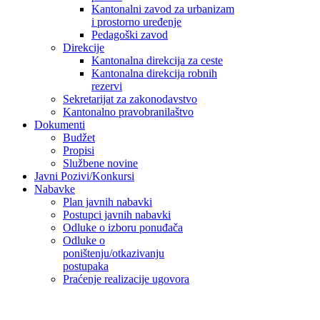
Kantonalni zavod za urbanizam
i prostorno uređenje
Pedagoški zavod
Direkcije
Kantonalna direkcija za ceste
Kantonalna direkcija robnih
rezervi
Sekretarijat za zakonodavstvo
Kantonalno pravobranilaštvo
Dokumenti
Budžet
Propisi
Službene novine
Javni Pozivi/Konkursi
Nabavke
Plan javnih nabavki
Postupci javnih nabavki
Odluke o izboru ponuđača
Odluke o
poništenju/otkazivanju
postupaka
Praćenje realizacije ugovora