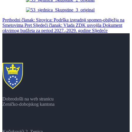
Prethodni članak: Sirovica: Podrška izgradnji spomen-obilježja na
Smetovima
Pret
Sljedeći članak: Vlada ZDK usvojila Dokument
okvirnog budžeta za period 2027.-2029. godine
Sljedeće
Dobrodošli na web stranicu
Zeničko-dobojskog kantona
Kučukovići 2, Zenica