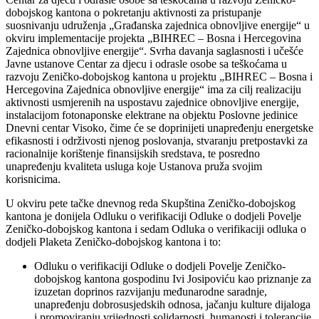
dobojskog kantona o pokretanju aktivnosti za pristupanje
suosnivanju udruženja „Građanska zajednica obnovljive energije“ u
okviru implementacije projekta „BIHREC – Bosna i Hercegovina
Zajednica obnovljive energije“. Svrha davanja saglasnosti i učešće
Javne ustanove Centar za djecu i odrasle osobe sa teškoćama u
razvoju Zeničko-dobojskog kantona u projektu „BIHREC – Bosna i
Hercegovina Zajednica obnovljive energije“ ima za cilj realizaciju
aktivnosti usmjerenih na uspostavu zajednice obnovljive energije,
instalacijom fotonaponske elektrane na objektu Poslovne jedinice
Dnevni centar Visoko, čime će se doprinijeti unapređenju energetske
efikasnosti i održivosti njenog poslovanja, stvaranju pretpostavki za
racionalnije korištenje finansijskih sredstava, te posredno
unapređenju kvaliteta usluga koje Ustanova pruža svojim
korisnicima.
U okviru pete tačke dnevnog reda Skupština Zeničko-dobojskog
kantona je donijela Odluku o verifikaciji Odluke o dodjeli Povelje
Zeničko-dobojskog kantona i sedam Odluka o verifikaciji odluka o
dodjeli Plaketa Zeničko-dobojskog kantona i to:
Odluku o verifikaciji Odluke o dodjeli Povelje Zeničko-
dobojskog kantona gospodinu Ivi Josipoviću kao priznanje za
izuzetan doprinos razvijanju međunarodne saradnje,
unapređenju dobrosusjedskih odnosa, jačanju kulture dijaloga
i promoviranju vrijednosti solidarnosti, humanosti i tolerancije