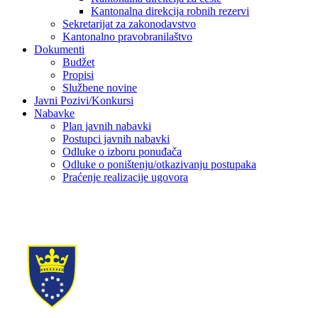
Kantonalna direkcija robnih rezervi
Sekretarijat za zakonodavstvo
Kantonalno pravobranilaštvo
Dokumenti
Budžet
Propisi
Službene novine
Javni Pozivi/Konkursi
Nabavke
Plan javnih nabavki
Postupci javnih nabavki
Odluke o izboru ponuđača
Odluke o poništenju/otkazivanju postupaka
Praćenje realizacije ugovora