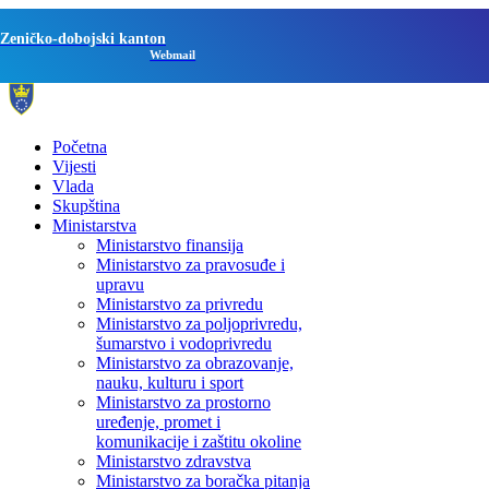
Zeničko-dobojski kanton
Webmail
Početna
Vijesti
Vlada
Skupština
Ministarstva
Ministarstvo finansija
Ministarstvo za pravosuđe i
upravu
Ministarstvo za privredu
Ministarstvo za poljoprivredu,
šumarstvo i vodoprivredu
Ministarstvo za obrazovanje,
nauku, kulturu i sport
Ministarstvo za prostorno
uređenje, promet i
komunikacije i zaštitu okoline
Ministarstvo zdravstva
Ministarstvo za boračka pitanja