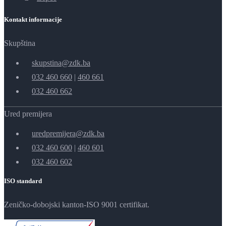
Kontakt informacije
Skupština
skupstina@zdk.ba
032 460 660
|
460 661
032 460 662
Ured premijera
uredpremijera@zdk.ba
032 460 600
|
460 601
032 460 602
ISO standard
Zeničko-dobojski kanton-ISO 9001 certifikat.