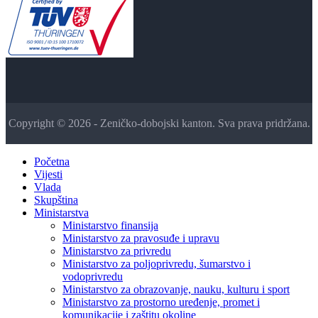
Copyright © 2026 - Zeničko-dobojski kanton. Sva prava pridržana.
Početna
Vijesti
Vlada
Skupština
Ministarstva
Ministarstvo finansija
Ministarstvo za pravosuđe i upravu
Ministarstvo za privredu
Ministarstvo za poljoprivredu, šumarstvo i
vodoprivredu
Ministarstvo za obrazovanje, nauku, kulturu i sport
Ministarstvo za prostorno uređenje, promet i
komunikacije i zaštitu okoline