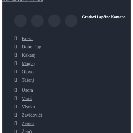
Gradovi i općine Kantona
Breza
Doboj Jug
Kakanj
Maglaj
Olovo
Tešanj
Usora
Vareš
Visoko
Zavidovići
Zenica
Žepče