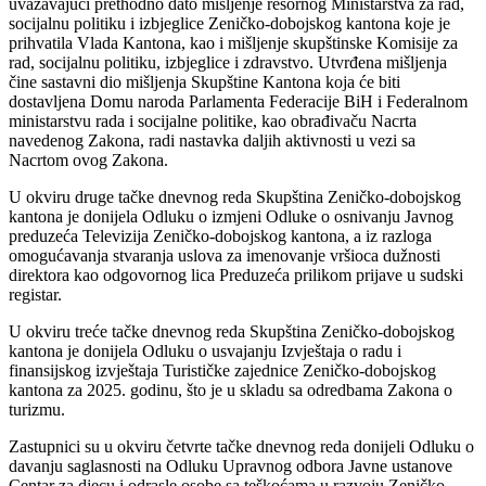
uvažavajući prethodno dato mišljenje resornog Ministarstva za rad,
socijalnu politiku i izbjeglice Zeničko-dobojskog kantona koje je
prihvatila Vlada Kantona, kao i mišljenje skupštinske Komisije za
rad, socijalnu politiku, izbjeglice i zdravstvo. Utvrđena mišljenja
čine sastavni dio mišljenja Skupštine Kantona koja će biti
dostavljena Domu naroda Parlamenta Federacije BiH i Federalnom
ministarstvu rada i socijalne politike, kao obrađivaču Nacrta
navedenog Zakona, radi nastavka daljih aktivnosti u vezi sa
Nacrtom ovog Zakona.
U okviru druge tačke dnevnog reda Skupština Zeničko-dobojskog
kantona je donijela Odluku o izmjeni Odluke o osnivanju Javnog
preduzeća Televizija Zeničko-dobojskog kantona, a iz razloga
omogućavanja stvaranja uslova za imenovanje vršioca dužnosti
direktora kao odgovornog lica Preduzeća prilikom prijave u sudski
registar.
U okviru treće tačke dnevnog reda Skupština Zeničko-dobojskog
kantona je donijela Odluku o usvajanju Izvještaja o radu i
finansijskog izvještaja Turističke zajednice Zeničko-dobojskog
kantona za 2025. godinu, što je u skladu sa odredbama Zakona o
turizmu.
Zastupnici su u okviru četvrte tačke dnevnog reda donijeli Odluku o
davanju saglasnosti na Odluku Upravnog odbora Javne ustanove
Centar za djecu i odrasle osobe sa teškoćama u razvoju Zeničko-