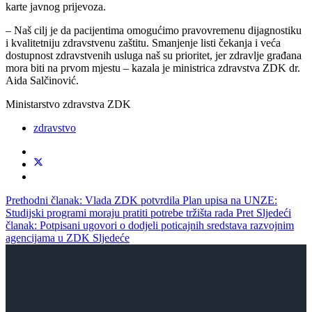
karte javnog prijevoza.
– Naš cilj je da pacijentima omogućimo pravovremenu dijagnostiku
i kvalitetniju zdravstvenu zaštitu. Smanjenje listi čekanja i veća
dostupnost zdravstvenih usluga naš su prioritet, jer zdravlje građana
mora biti na prvom mjestu – kazala je ministrica zdravstva ZDK dr.
Aida Salčinović.
Ministarstvo zdravstva ZDK
zdravstvo
Prethodni članak: Vlada ZDK potvrdila Plan upisa na UNZE:
Studijski programi moraju pratiti potrebe tržišta rada
Pret
Sljedeći
članak: Potpisani ugovori o dodjeli poticajnih sredstava razvojnim
agencijama u ZDK
Sljedeće