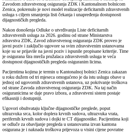
Zavodom zdravstvenog osiguranja ZDK i Kantonalnom bolnicom
Zenica, pokrenulo je novi model realizacije deficitarnih zdravstvenih
usluga s ciljem smanjenja listi čekanja i unapređenja dostupnosti
dijagnostičkih pregleda.
Nakon donošenja Odluke o utvrđivanju Liste deficitarnih
zdravstvenih usluga za 2026. godinu od strane Ministarstva
zdravstva ZDK, Zavod zdravstvenog osiguranja ZDK proveo je
javni poziv i zaključio ugovore sa svim zdravstvenim ustanovama
koje su se prijavile na javni poziv i ispunile propisane kriterije. Time
je osigurana šira mreža pružalaca zdravstvenih usluga te veća
dostupnost dijagnostičkih pregleda osiguranim licima.
Pacijentima kojima je termin u Kantonalnoj bolnici Zenica zakazan
u roku dužem od tri mjeseca omogućeno je da istu uslugu obave u
jednoj od ugovornih zdravstvenih ustanova, uz pokrivanje troškova
od strane Zavoda zdravstvenog osiguranja ZDK. Na taj način
osiguranicima se daje pravo izbora, a zdravstveni sistem postaje
efikasniji i dostupniji.
Ugovori obuhvataju ključne dijagnostičke preglede, poput
ultrazvuka srca, kolor doplera krvnih sudova, ultrazvuka vrata,
perifernih krvnih sudova i dojki te CT dijagnostike. Pacijentima koji
se odluče za obavljanje pregleda u ustanovama izvan kantona
osigurana je i naknada troškova prijevoza u visini cijene povratne