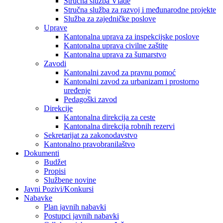
Stručna služba Vlade
Stručna služba za razvoj i međunarodne projekte
Služba za zajedničke poslove
Uprave
Kantonalna uprava za inspekcijske poslove
Kantonalna uprava civilne zaštite
Kantonalna uprava za šumarstvo
Zavodi
Kantonalni zavod za pravnu pomoć
Kantonalni zavod za urbanizam i prostorno
uređenje
Pedagoški zavod
Direkcije
Kantonalna direkcija za ceste
Kantonalna direkcija robnih rezervi
Sekretarijat za zakonodavstvo
Kantonalno pravobranilaštvo
Dokumenti
Budžet
Propisi
Službene novine
Javni Pozivi/Konkursi
Nabavke
Plan javnih nabavki
Postupci javnih nabavki