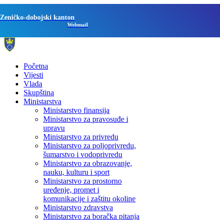
Zeničko-dobojski kanton
Webmail
Početna
Vijesti
Vlada
Skupština
Ministarstva
Ministarstvo finansija
Ministarstvo za pravosuđe i
upravu
Ministarstvo za privredu
Ministarstvo za poljoprivredu,
šumarstvo i vodoprivredu
Ministarstvo za obrazovanje,
nauku, kulturu i sport
Ministarstvo za prostorno
uređenje, promet i
komunikacije i zaštitu okoline
Ministarstvo zdravstva
Ministarstvo za boračka pitanja