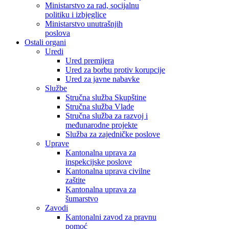
Ministarstvo za rad, socijalnu
politiku i izbjeglice
Ministarstvo unutrašnjih
poslova
Ostali organi
Uredi
Ured premijera
Ured za borbu protiv korupcije
Ured za javne nabavke
Službe
Stručna služba Skupštine
Stručna služba Vlade
Stručna služba za razvoj i
međunarodne projekte
Služba za zajedničke poslove
Uprave
Kantonalna uprava za
inspekcijske poslove
Kantonalna uprava civilne
zaštite
Kantonalna uprava za
šumarstvo
Zavodi
Kantonalni zavod za pravnu
pomoć