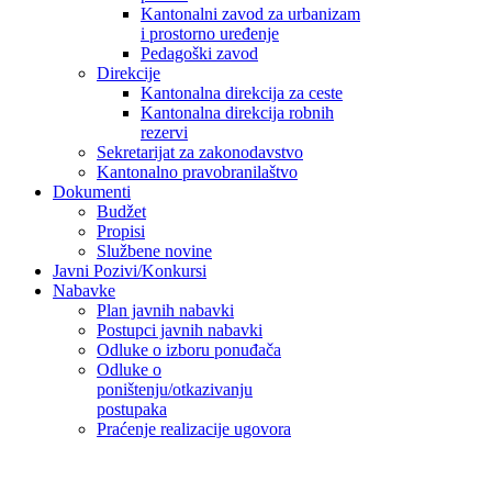
Kantonalni zavod za urbanizam
i prostorno uređenje
Pedagoški zavod
Direkcije
Kantonalna direkcija za ceste
Kantonalna direkcija robnih
rezervi
Sekretarijat za zakonodavstvo
Kantonalno pravobranilaštvo
Dokumenti
Budžet
Propisi
Službene novine
Javni Pozivi/Konkursi
Nabavke
Plan javnih nabavki
Postupci javnih nabavki
Odluke o izboru ponuđača
Odluke o
poništenju/otkazivanju
postupaka
Praćenje realizacije ugovora