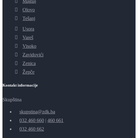
Maglaj
Olovo
Tešanj
Usora
Vareš
Visoko
Zavidovići
Zenica
Žepče
Kontakt informacije
Skupština
skupstina@zdk.ba
032 460 660
|
460 661
032 460 662