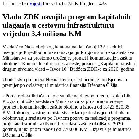
12 Juni 2026
Vijesti
Press služba ZDK
Pregleda: 438
Vlada ZDK usvojila program kapitalnih
ulaganja u cestovnu infrastrukturu
vrijedan 3,4 miliona KM
Vlada Zeničko-dobojskog kantona na današnjoj 132. sjednici
usvojila je Prijedlog odluke o usvajanju Programa utroška sredstava
Ministarstva za prostorno uređenje, promet i komunikacije i zaštitu
okoline – Kantonalne direkcije za ceste, pozicija „Kapitalni transferi
drugim nivoima vlasti – Izvor 10“ Budžeta ZDK-a za 2026. godinu.
U odsustvu premijera Nezira Pivića, sjednicom je predsjedavala
premijer po ovlaštenju i ministrica finansija Dženana Čišija.
- Pored redovnih tačaka koje su bile na dnevnom redu, istakla bih
Program utroška sredstava Ministarstva za prostorno uređenje,
promet i komunikacije i zaštitu okoline u iznosu od 3.423.820,35
KM. Također, iz istog ministarstva Vladi je dostavljena Odluka o
odobravanju sredstava po Javnom pozivu za realizaciju programa,
projekata i srodnih aktivnosti iz oblasti zaštite okoliša za 2026.
godinu, u ukupnom iznosu od 770.000 KM – izjavila je ministrica
Dženana Čišija.