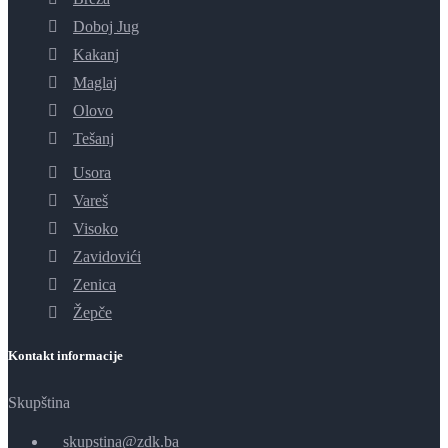
Doboj Jug
Kakanj
Maglaj
Olovo
Tešanj
Usora
Vareš
Visoko
Zavidovići
Zenica
Žepče
Kontakt informacije
Skupština
skupstina@zdk.ba