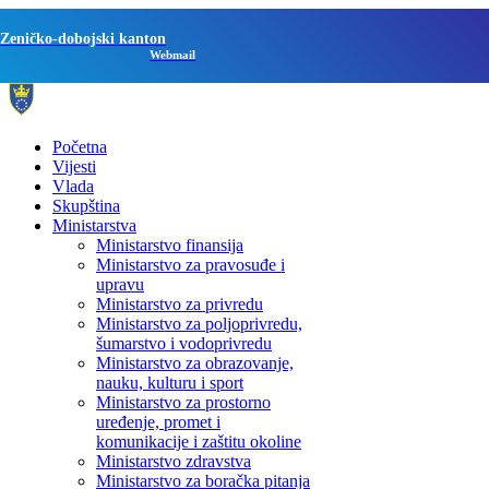
Zeničko-dobojski kanton
Webmail
Početna
Vijesti
Vlada
Skupština
Ministarstva
Ministarstvo finansija
Ministarstvo za pravosuđe i
upravu
Ministarstvo za privredu
Ministarstvo za poljoprivredu,
šumarstvo i vodoprivredu
Ministarstvo za obrazovanje,
nauku, kulturu i sport
Ministarstvo za prostorno
uređenje, promet i
komunikacije i zaštitu okoline
Ministarstvo zdravstva
Ministarstvo za boračka pitanja