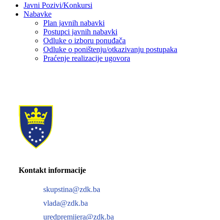
Javni Pozivi/Konkursi
Nabavke
Plan javnih nabavki
Postupci javnih nabavki
Odluke o izboru ponuđača
Odluke o poništenju/otkazivanju postupaka
Praćenje realizacije ugovora
Kontakt informacije
skupstina@zdk.ba
vlada@zdk.ba
uredpremijera@zdk.ba