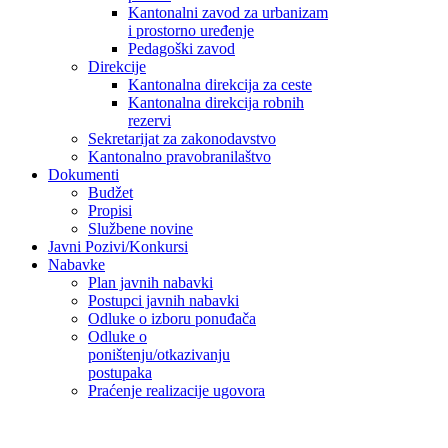
Kantonalni zavod za urbanizam
i prostorno uređenje
Pedagoški zavod
Direkcije
Kantonalna direkcija za ceste
Kantonalna direkcija robnih
rezervi
Sekretarijat za zakonodavstvo
Kantonalno pravobranilaštvo
Dokumenti
Budžet
Propisi
Službene novine
Javni Pozivi/Konkursi
Nabavke
Plan javnih nabavki
Postupci javnih nabavki
Odluke o izboru ponuđača
Odluke o
poništenju/otkazivanju
postupaka
Praćenje realizacije ugovora