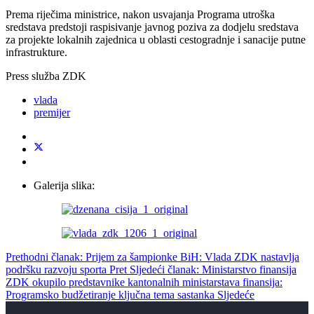
Prema riječima ministrice, nakon usvajanja Programa utroška
sredstava predstoji raspisivanje javnog poziva za dodjelu sredstava
za projekte lokalnih zajednica u oblasti cestogradnje i sanacije putne
infrastrukture.
Press služba ZDK
vlada
premijer
Galerija slika:
Prethodni članak: Prijem za šampionke BiH: Vlada ZDK nastavlja
podršku razvoju sporta
Pret
Sljedeći članak: Ministarstvo finansija
ZDK okupilo predstavnike kantonalnih ministarstava finansija:
Programsko budžetiranje ključna tema sastanka
Sljedeće