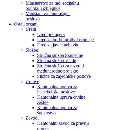
Ministarstvo za rad, socijalnu
politiku i izbjeglice
Ministarstvo unutrašnjih
poslova
Ostali organi
Uredi
Ured premijera
Ured za borbu protiv korupcije
Ured za javne nabavke
Službe
Stručna služba Skupštine
Stručna služba Vlade
Stručna služba za razvoj i
međunarodne projekte
Služba za zajedničke poslove
Uprave
Kantonalna uprava za
inspekcijske poslove
Kantonalna uprava civilne
zaštite
Kantonalna uprava za
šumarstvo
Zavodi
Kantonalni zavod za pravnu
pomoć