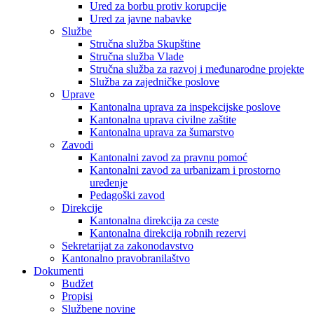
Ured za borbu protiv korupcije
Ured za javne nabavke
Službe
Stručna služba Skupštine
Stručna služba Vlade
Stručna služba za razvoj i međunarodne projekte
Služba za zajedničke poslove
Uprave
Kantonalna uprava za inspekcijske poslove
Kantonalna uprava civilne zaštite
Kantonalna uprava za šumarstvo
Zavodi
Kantonalni zavod za pravnu pomoć
Kantonalni zavod za urbanizam i prostorno
uređenje
Pedagoški zavod
Direkcije
Kantonalna direkcija za ceste
Kantonalna direkcija robnih rezervi
Sekretarijat za zakonodavstvo
Kantonalno pravobranilaštvo
Dokumenti
Budžet
Propisi
Službene novine