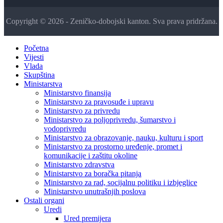
Copyright © 2026 - Zeničko-dobojski kanton. Sva prava pridržana.
Početna
Vijesti
Vlada
Skupština
Ministarstva
Ministarstvo finansija
Ministarstvo za pravosuđe i upravu
Ministarstvo za privredu
Ministarstvo za poljoprivredu, šumarstvo i
vodoprivredu
Ministarstvo za obrazovanje, nauku, kulturu i sport
Ministarstvo za prostorno uređenje, promet i
komunikacije i zaštitu okoline
Ministarstvo zdravstva
Ministarstvo za boračka pitanja
Ministarstvo za rad, socijalnu politiku i izbjeglice
Ministarstvo unutrašnjih poslova
Ostali organi
Uredi
Ured premijera