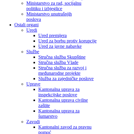
Ministarstvo za rad, socijalnu
politiku i izbjeglice
Ministarstvo unutrašnjih
poslova
Ostali organi
Uredi
Ured premijera
Ured za borbu protiv korupcije
Ured za javne nabavke
Službe
Stručna služba Skupštine
Stručna služba Vlade
Stručna služba za razvoj i
međunarodne projekte
Služba za zajedničke poslove
Uprave
Kantonalna uprava za
inspekcijske poslove
Kantonalna uprava civilne
zaštite
Kantonalna uprava za
šumarstvo
Zavodi
Kantonalni zavod za pravnu
pomoć