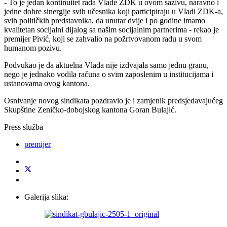
- To je jedan kontinuitet rada Vlade ZDK u ovom sazivu, naravno i
jedne dobre sinergije svih učesnika koji participiraju u Vladi ZDK-a,
svih političkih predstavnika, da unutar dvije i po godine imamo
kvalitetan socijalni dijalog sa našim socijalnim partnerima - rekao je
premijer Pivić, koji se zahvalio na požrtvovanom radu u svom
humanom pozivu.
Podvukao je da aktuelna Vlada nije izdvajala samo jednu granu,
nego je jednako vodila računa o svim zaposlenim u institucijama i
ustanovama ovog kantona.
Osnivanje novog sindikata pozdravio je i zamjenik predsjedavajućeg
Skupštine Zeničko-dobojskog kantona Goran Bulajić.
Press služba
premijer
Galerija slika: