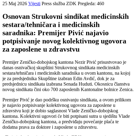
25 Maj 2026
Vijesti
Press služba ZDK
Pregleda: 460
Osnovan Strukovni sindikat medicinskih
sestara/tehničara i medicinskih
saradnika: Premijer Pivić najavio
potpisivanje novog kolektivnog ugovora
za zaposlene u zdravstvu
Premijer Zeničko-dobojskog kantona Nezir Pivić prisustvovao je
danas osnivačkoj skupštini Strukovnog sindikata medicinskih
sestara/tehničara i medicinskih saradnika u ovom kantonu, na kojoj
je za predsjednika Skupštine izabran Edin Avdić, dok je za
predsjednicu sindikata izabrana Senada Huduti. Okosnicu članstva
novog sindikata čini oko 700 zaposlenih Kantonalne bolnice Zenica.
Premijer Pivić je dao podršku osnivanju sindikata, a ovom prilikom
je najavio potpisivanje kolektivnog ugovora za zaposlene u
zdravstvu koji je dobio saglasnost Vlade Zeničko-dobojskog
kantona. Kolektivni ugovori će biti potpisani sutra u sjedištu Vlade
Zeničko-dobojskog kantona, a predviđaju povećanje plaća te
dodatna prava za doktore i zaposlene u zdravstvu.