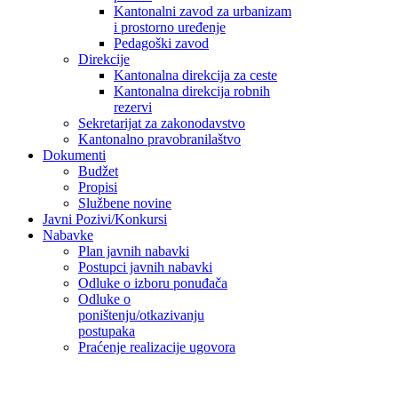
Kantonalni zavod za urbanizam
i prostorno uređenje
Pedagoški zavod
Direkcije
Kantonalna direkcija za ceste
Kantonalna direkcija robnih
rezervi
Sekretarijat za zakonodavstvo
Kantonalno pravobranilaštvo
Dokumenti
Budžet
Propisi
Službene novine
Javni Pozivi/Konkursi
Nabavke
Plan javnih nabavki
Postupci javnih nabavki
Odluke o izboru ponuđača
Odluke o
poništenju/otkazivanju
postupaka
Praćenje realizacije ugovora