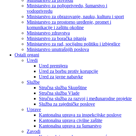
Ministarstvo za privredu
Ministarstvo za poljoprivredu, šumarstvo i
vodoprivredu
Ministarstvo za obrazovanje, nauku, kulturu i sport
Ministarstvo za prostorno uređenje, promet i
komunikacije i zaštitu okoline
Ministarstvo zdravstva
Ministarstvo za boračka pitanja
Ministarstvo za rad, socijalnu politiku i izbjeglice
Ministarstvo unutrašnjih poslova
Ostali organi
Uredi
Ured premijera
Ured za borbu protiv korupcije
Ured za javne nabavke
Službe
Stručna služba Skupštine
Stručna služba Vlade
Stručna služba za razvoj i međunarodne projekte
Služba za zajedničke poslove
Uprave
Kantonalna uprava za inspekcijske poslove
Kantonalna uprava civilne zaštite
Kantonalna uprava za šumarstvo
Zavodi