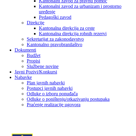
Kantonalni zavod za pravnu pomoć
Kantonalni zavod za urbanizam i prostorno
uređenje
Pedagoški zavod
Direkcije
Kantonalna direkcija za ceste
Kantonalna direkcija robnih rezervi
Sekretarijat za zakonodavstvo
Kantonalno pravobranilaštvo
Dokumenti
Budžet
Propisi
Službene novine
Javni Pozivi/Konkursi
Nabavke
Plan javnih nabavki
Postupci javnih nabavki
Odluke o izboru ponuđača
Odluke o poništenju/otkazivanju postupaka
Praćenje realizacije ugovora