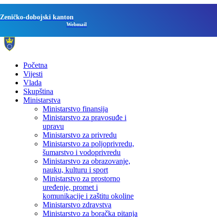
Zeničko-dobojski kanton
Webmail
Početna
Vijesti
Vlada
Skupština
Ministarstva
Ministarstvo finansija
Ministarstvo za pravosuđe i
upravu
Ministarstvo za privredu
Ministarstvo za poljoprivredu,
šumarstvo i vodoprivredu
Ministarstvo za obrazovanje,
nauku, kulturu i sport
Ministarstvo za prostorno
uređenje, promet i
komunikacije i zaštitu okoline
Ministarstvo zdravstva
Ministarstvo za boračka pitanja