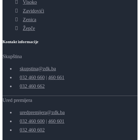
Visoko
Zavidovići
Zenica
Žepče
Kontakt informacije
Skupština
skupstina@zdk.ba
032 460 660
|
460 661
032 460 662
Ured premijera
uredpremijera@zdk.ba
032 460 600
|
460 601
032 460 602