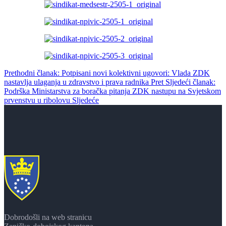
Prethodni članak: Potpisani novi kolektivni ugovori: Vlada ZDK
nastavlja ulaganja u zdravstvo i prava radnika
Pret
Sljedeći članak:
Podrška Ministarstva za boračka pitanja ZDK nastupu na Svjetskom
prvenstvu u ribolovu
Sljedeće
Dobrodošli na web stranicu