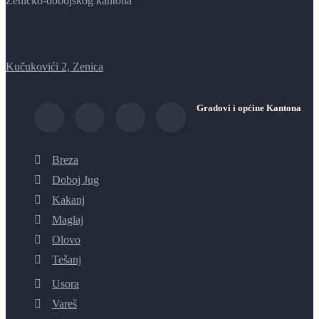
Zeničko-dobojskog kantona
Kučukovići 2, Zenica
Gradovi i općine Kantona
Breza
Doboj Jug
Kakanj
Maglaj
Olovo
Tešanj
Usora
Vareš