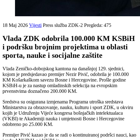
18 Maj 2026
Vijesti
Press služba ZDK-2
Pregleda: 475
Vlada ZDK odobrila 100.000 KM KSBiH
i podršku brojnim projektima u oblasti
sporta, nauke i socijalne zaštite
Vlada Zeničko-dobojskog kantona na današnjoj 129. sjednici,
kojom je predsjedavao premijer Nezir Pivić, odobrila je 100.000
KM Košarkaškom savezu Bosne i Hercegovine. Prošle godine
KSBiH-u je za nastup omladinskih selekcija na evropskim
prvenstvima doznačeno 200.000 KM.
Sredstva su osigurana izmjenama Programa utroška sredstava
Ministarstva za obrazovanje, nauku, kulturu i sport ZDK, u okviru
kojih je Udruženju Vijeće kongresa bošnjačkih intelektualaca
(VKBI) te Akademiji nauka i umjetnosti Bosne i Hercegovine
odobreno po 25.000 KM.
Premijer Pivić kazao je da se radi o kontinuiranoj podršci nauci, kao