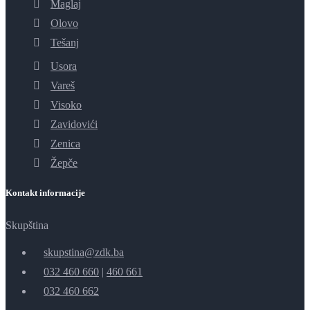
Maglaj
Olovo
Tešanj
Usora
Vareš
Visoko
Zavidovići
Zenica
Žepče
Kontakt informacije
Skupština
skupstina@zdk.ba
032 460 660
|
460 661
032 460 662