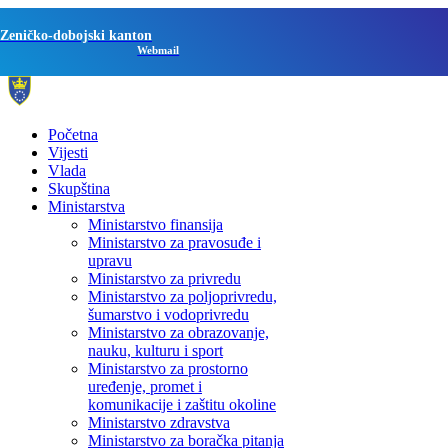
Zeničko-dobojski kanton
Webmail
Početna
Vijesti
Vlada
Skupština
Ministarstva
Ministarstvo finansija
Ministarstvo za pravosuđe i
upravu
Ministarstvo za privredu
Ministarstvo za poljoprivredu,
šumarstvo i vodoprivredu
Ministarstvo za obrazovanje,
nauku, kulturu i sport
Ministarstvo za prostorno
uređenje, promet i
komunikacije i zaštitu okoline
Ministarstvo zdravstva
Ministarstvo za boračka pitanja