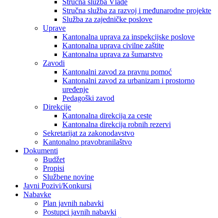
Stručna služba Vlade
Stručna služba za razvoj i međunarodne projekte
Služba za zajedničke poslove
Uprave
Kantonalna uprava za inspekcijske poslove
Kantonalna uprava civilne zaštite
Kantonalna uprava za šumarstvo
Zavodi
Kantonalni zavod za pravnu pomoć
Kantonalni zavod za urbanizam i prostorno
uređenje
Pedagoški zavod
Direkcije
Kantonalna direkcija za ceste
Kantonalna direkcija robnih rezervi
Sekretarijat za zakonodavstvo
Kantonalno pravobranilaštvo
Dokumenti
Budžet
Propisi
Službene novine
Javni Pozivi/Konkursi
Nabavke
Plan javnih nabavki
Postupci javnih nabavki