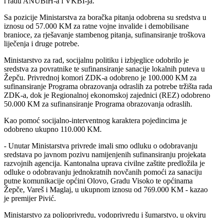
i radu ANUBiH-a i VKBI-ja.
Sa pozicije Ministarstva za boračka pitanja odobrena su sredstva u
iznosu od 57.000 KM za ratne vojne invalide i demobilisane
branioce, za rješavanje stambenog pitanja, sufinansiranje troškova
liječenja i druge potrebe.
Ministarstvo za rad, socijalnu politiku i izbjeglice odobrilo je
sredstva za povratnike te sufinansiranje sanacije lokalnih puteva u
Žepču. Privrednoj komori ZDK-a odobreno je 100.000 KM za
sufinansiranje Programa obrazovanja odraslih za potrebe tržišta rada
ZDK-a, dok je Regionalnoj ekonomskoj zajednici (REZ) odobreno
50.000 KM za sufinansiranje Programa obrazovanja odraslih.
Kao pomoć socijalno-interventnog karaktera pojedincima je
odobreno ukupno 110.000 KM.
- Unutar Ministarstva privrede imali smo odluku o odobravanju
sredstava po javnom pozivu namijenjenih sufinansiranju projekata
razvojnih agencija. Kantonalna uprava civilne zaštite predložila je
odluke o odobravanju jednokratnih novčanih pomoći za sanaciju
putne komunikacije općini Olovo, Gradu Visoko te općinama
Žepče, Vareš i Maglaj, u ukupnom iznosu od 769.000 KM - kazao
je premijer Pivić.
Ministarstvo za poljoprivredu, vodoprivredu i šumarstvo, u okviru