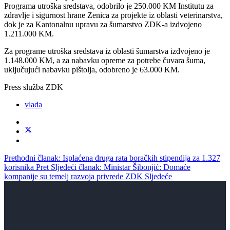
Programa utroška sredstava, odobrilo je 250.000 KM Institutu za
zdravlje i sigurnost hrane Zenica za projekte iz oblasti veterinarstva,
dok je za Kantonalnu upravu za šumarstvo ZDK-a izdvojeno
1.211.000 KM.
Za programe utroška sredstava iz oblasti šumarstva izdvojeno je
1.148.000 KM, a za nabavku opreme za potrebe čuvara šuma,
uključujući nabavku pištolja, odobreno je 63.000 KM.
Press služba ZDK
vlada
Prethodni članak: Isplaćena druga rata boračkih stipendija za 1.327
korisnika
Pret
Sljedeći članak: Ministar Šibonjić: Domaće
kompanije su temelj razvoja privrede ZDK
Sljedeće