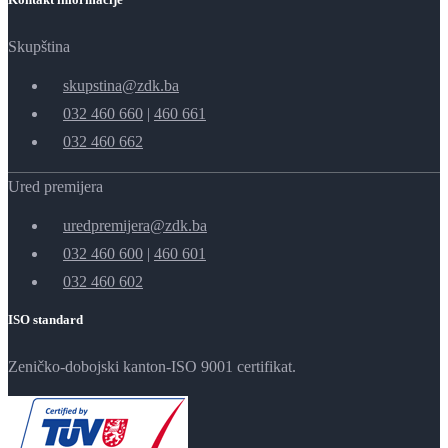
Skupština
skupstina@zdk.ba
032 460 660
|
460 661
032 460 662
Ured premijera
uredpremijera@zdk.ba
032 460 600
|
460 601
032 460 602
ISO standard
Zeničko-dobojski kanton-ISO 9001 certifikat.