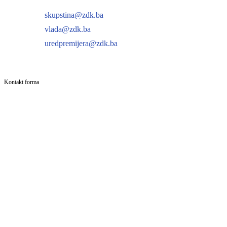
skupstina@zdk.ba
vlada@zdk.ba
uredpremijera@zdk.ba
Kontakt forma