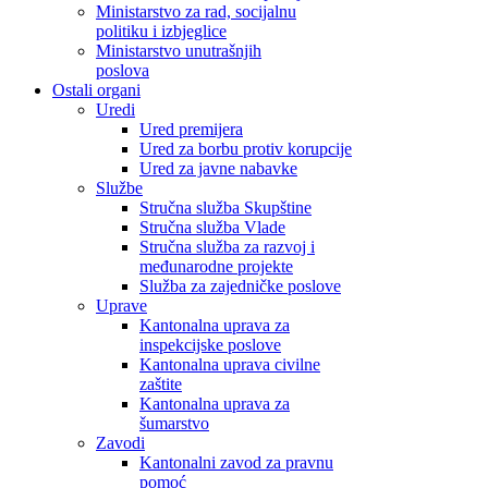
Ministarstvo za rad, socijalnu
politiku i izbjeglice
Ministarstvo unutrašnjih
poslova
Ostali organi
Uredi
Ured premijera
Ured za borbu protiv korupcije
Ured za javne nabavke
Službe
Stručna služba Skupštine
Stručna služba Vlade
Stručna služba za razvoj i
međunarodne projekte
Služba za zajedničke poslove
Uprave
Kantonalna uprava za
inspekcijske poslove
Kantonalna uprava civilne
zaštite
Kantonalna uprava za
šumarstvo
Zavodi
Kantonalni zavod za pravnu
pomoć