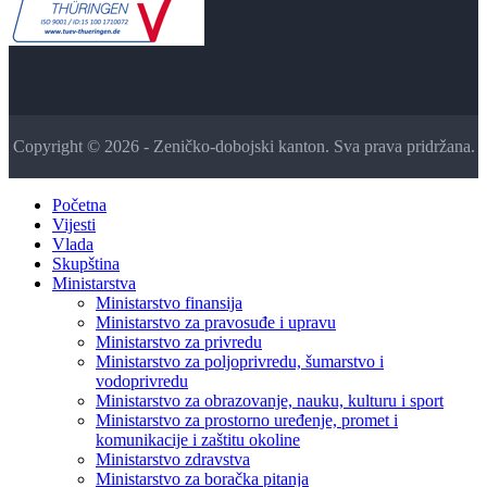
Copyright © 2026 - Zeničko-dobojski kanton. Sva prava pridržana.
Početna
Vijesti
Vlada
Skupština
Ministarstva
Ministarstvo finansija
Ministarstvo za pravosuđe i upravu
Ministarstvo za privredu
Ministarstvo za poljoprivredu, šumarstvo i
vodoprivredu
Ministarstvo za obrazovanje, nauku, kulturu i sport
Ministarstvo za prostorno uređenje, promet i
komunikacije i zaštitu okoline
Ministarstvo zdravstva
Ministarstvo za boračka pitanja