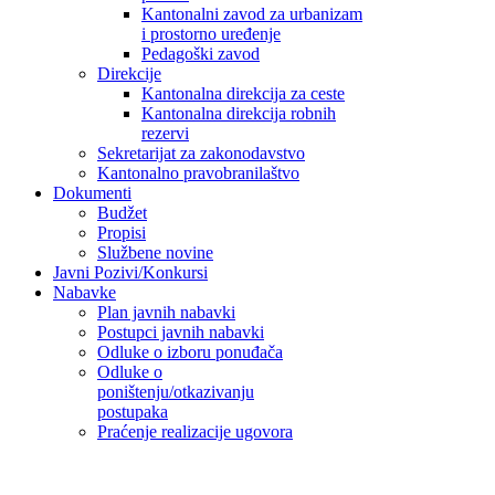
Kantonalni zavod za urbanizam
i prostorno uređenje
Pedagoški zavod
Direkcije
Kantonalna direkcija za ceste
Kantonalna direkcija robnih
rezervi
Sekretarijat za zakonodavstvo
Kantonalno pravobranilaštvo
Dokumenti
Budžet
Propisi
Službene novine
Javni Pozivi/Konkursi
Nabavke
Plan javnih nabavki
Postupci javnih nabavki
Odluke o izboru ponuđača
Odluke o
poništenju/otkazivanju
postupaka
Praćenje realizacije ugovora