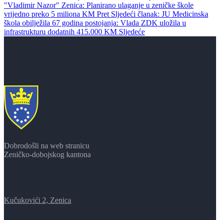
"Vladimir Nazor" Zenica: Planirano ulaganje u zeničke škole
vrijedno preko 5 miliona KM
Pret
Sljedeći članak: JU Medicinska
škola obilježila 67 godina postojanja: Vlada ZDK uložila u
infrastrukturu dodatnih 415.000 KM
Sljedeće
Dobrodošli na web stranicu
Zeničko-dobojskog kantona
Kučukovići 2, Zenica