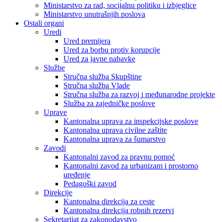
Ministarstvo za rad, socijalnu politiku i izbjeglice
Ministarstvo unutrašnjih poslova
Ostali organi
Uredi
Ured premijera
Ured za borbu protiv korupcije
Ured za javne nabavke
Službe
Stručna služba Skupštine
Stručna služba Vlade
Stručna služba za razvoj i međunarodne projekte
Služba za zajedničke poslove
Uprave
Kantonalna uprava za inspekcijske poslove
Kantonalna uprava civilne zaštite
Kantonalna uprava za šumarstvo
Zavodi
Kantonalni zavod za pravnu pomoć
Kantonalni zavod za urbanizam i prostorno
uređenje
Pedagoški zavod
Direkcije
Kantonalna direkcija za ceste
Kantonalna direkcija robnih rezervi
Sekretarijat za zakonodavstvo