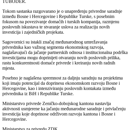
TUBODER.
Tokom sastanka razgovarano je o unapređenju privredne saradnje
između Bosne i Hercegovine i Republike Turske, s posebnim
fokusom na povezivanje domaćih i turskih kompanija, razmjenu
poslovnih iskustava te stvaranje uslova za realizaciju novih
investicija i zajedničkih projekata.
Sagovornici su istakli značaj međunarodnog umrežavanja
privrednika kao važnog segmenta ekonomskog razvoja,
naglašavajući da jačanje partnerskih odnosa i institucionalna podrška
investicijama mogu doprinijeti otvaranju novih poslovnih prilika,
rastu konkurentnosti domaće privrede i kreiranju novih radnih
mjesta.
Posebno je naglašena spremnost za daljnju saradnju na projektima
koji imaju potencijal da doprinesu ekonomskom razvoju Bosne i
Hercegovine, kao i intenziviranju poslovnih kontakata između
privrednika iz BiH i Republike Turske.
Ministarstvo privrede Zeničko-dobojskog kantona nastavlja
aktivnosti usmjerene ka jačanju međunarodne saradnje i privlačenju
investicija koje doprinose održivom razvoju kantona i Bosne i
Hercegovine.
Ministarstvo za privredu ZDK