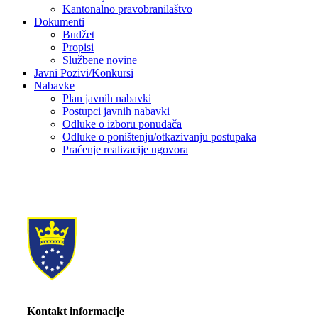
Kantonalno pravobranilaštvo
Dokumenti
Budžet
Propisi
Službene novine
Javni Pozivi/Konkursi
Nabavke
Plan javnih nabavki
Postupci javnih nabavki
Odluke o izboru ponuđača
Odluke o poništenju/otkazivanju postupaka
Praćenje realizacije ugovora
Kontakt informacije