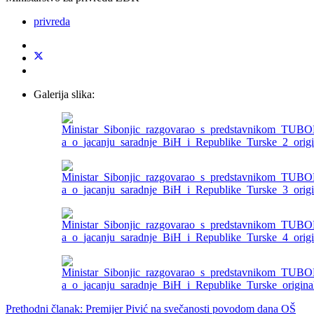
privreda
Galerija slika:
Prethodni članak: Premijer Pivić na svečanosti povodom dana OŠ