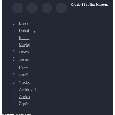
Gradovi i općine Kantona
Breza
Doboj Jug
Kakanj
Maglaj
Olovo
Tešanj
Usora
Vareš
Visoko
Zavidovići
Zenica
Žepče
Kontakt informacije