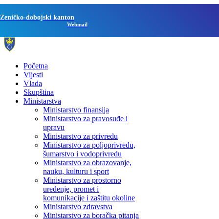
Zeničko-dobojski kanton
Webmail
Početna
Vijesti
Vlada
Skupština
Ministarstva
Ministarstvo finansija
Ministarstvo za pravosuđe i
upravu
Ministarstvo za privredu
Ministarstvo za poljoprivredu,
šumarstvo i vodoprivredu
Ministarstvo za obrazovanje,
nauku, kulturu i sport
Ministarstvo za prostorno
uređenje, promet i
komunikacije i zaštitu okoline
Ministarstvo zdravstva
Ministarstvo za boračka pitanja