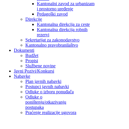
Kantonalni zavod za urbanizam
i prostorno uređenje
Pedagoški zavod
Direkcije
Kantonalna direkcija za ceste
Kantonalna direkcija robnih
rezervi
Sekretarijat za zakonodavstvo
Kantonalno pravobranilaštvo
Dokumenti
Budžet
Propisi
Službene novine
Javni Pozivi/Konkursi
Nabavke
Plan javnih nabavki
Postupci javnih nabavki
Odluke o izboru ponuđača
Odluke o
poništenju/otkazivanju
postupaka
Praćenje realizacije ugovora