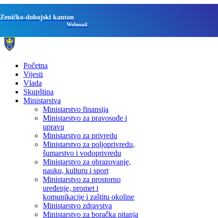
Zeničko-dobojski kanton
Webmail
Početna
Vijesti
Vlada
Skupština
Ministarstva
Ministarstvo finansija
Ministarstvo za pravosuđe i
upravu
Ministarstvo za privredu
Ministarstvo za poljoprivredu,
šumarstvo i vodoprivredu
Ministarstvo za obrazovanje,
nauku, kulturu i sport
Ministarstvo za prostorno
uređenje, promet i
komunikacije i zaštitu okoline
Ministarstvo zdravstva
Ministarstvo za boračka pitanja