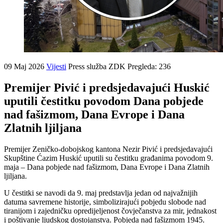
09 Maj 2026
Vijesti
Press služba ZDK
Pregleda: 236
Premijer Pivić i predsjedavajući Huskić
uputili čestitku povodom Dana pobjede
nad fašizmom, Dana Evrope i Dana
Zlatnih ljiljana
Premijer Zeničko-dobojskog kantona Nezir Pivić i predsjedavajući
Skupštine Ćazim Huskić uputili su čestitku građanima povodom 9.
maja – Dana pobjede nad fašizmom, Dana Evrope i Dana Zlatnih
ljiljana.
U čestitki se navodi da 9. maj predstavlja jedan od najvažnijih
datuma savremene historije, simbolizirajući pobjedu slobode nad
tiranijom i zajedničku opredijeljenost čovječanstva za mir, jednakost
i poštivanje ljudskog dostojanstva. Pobjeda nad fašizmom 1945.