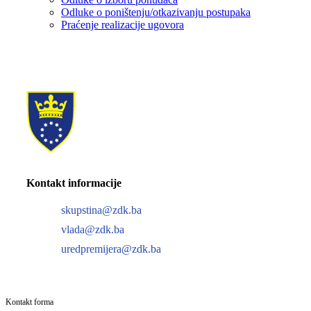
Odluke o poništenju/otkazivanju postupaka
Praćenje realizacije ugovora
Kontakt informacije
skupstina@zdk.ba
vlada@zdk.ba
uredpremijera@zdk.ba
Kontakt forma