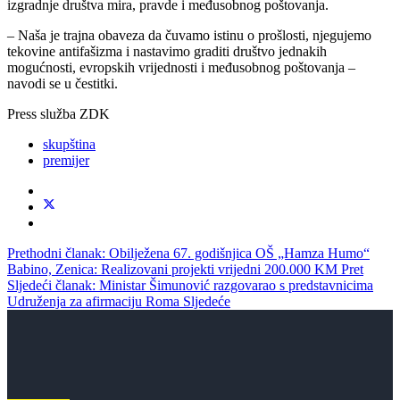
izgradnje društva mira, pravde i međusobnog poštovanja.
– Naša je trajna obaveza da čuvamo istinu o prošlosti, njegujemo
tekovine antifašizma i nastavimo graditi društvo jednakih
mogućnosti, evropskih vrijednosti i međusobnog poštovanja –
navodi se u čestitki.
Press služba ZDK
skupština
premijer
Prethodni članak: Obilježena 67. godišnjica OŠ „Hamza Humo“
Babino, Zenica: Realizovani projekti vrijedni 200.000 KM
Pret
Sljedeći članak: Ministar Šimunović razgovarao s predstavnicima
Udruženja za afirmaciju Roma
Sljedeće