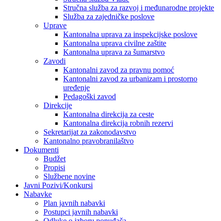
Stručna služba za razvoj i međunarodne projekte
Služba za zajedničke poslove
Uprave
Kantonalna uprava za inspekcijske poslove
Kantonalna uprava civilne zaštite
Kantonalna uprava za šumarstvo
Zavodi
Kantonalni zavod za pravnu pomoć
Kantonalni zavod za urbanizam i prostorno
uređenje
Pedagoški zavod
Direkcije
Kantonalna direkcija za ceste
Kantonalna direkcija robnih rezervi
Sekretarijat za zakonodavstvo
Kantonalno pravobranilaštvo
Dokumenti
Budžet
Propisi
Službene novine
Javni Pozivi/Konkursi
Nabavke
Plan javnih nabavki
Postupci javnih nabavki
Odluke o izboru ponuđača