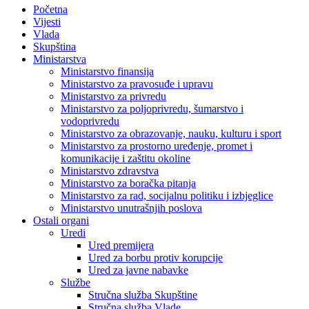
Početna
Vijesti
Vlada
Skupština
Ministarstva
Ministarstvo finansija
Ministarstvo za pravosuđe i upravu
Ministarstvo za privredu
Ministarstvo za poljoprivredu, šumarstvo i
vodoprivredu
Ministarstvo za obrazovanje, nauku, kulturu i sport
Ministarstvo za prostorno uređenje, promet i
komunikacije i zaštitu okoline
Ministarstvo zdravstva
Ministarstvo za boračka pitanja
Ministarstvo za rad, socijalnu politiku i izbjeglice
Ministarstvo unutrašnjih poslova
Ostali organi
Uredi
Ured premijera
Ured za borbu protiv korupcije
Ured za javne nabavke
Službe
Stručna služba Skupštine
Stručna služba Vlade