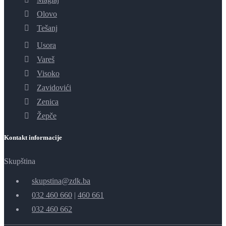
Olovo
Tešanj
Usora
Vareš
Visoko
Zavidovići
Zenica
Žepče
Kontakt informacije
Skupština
skupstina@zdk.ba
032 460 660
|
460 661
032 460 662