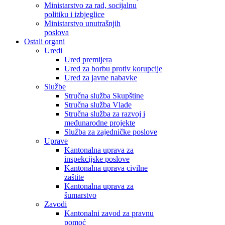
Ministarstvo za rad, socijalnu
politiku i izbjeglice
Ministarstvo unutrašnjih
poslova
Ostali organi
Uredi
Ured premijera
Ured za borbu protiv korupcije
Ured za javne nabavke
Službe
Stručna služba Skupštine
Stručna služba Vlade
Stručna služba za razvoj i
međunarodne projekte
Služba za zajedničke poslove
Uprave
Kantonalna uprava za
inspekcijske poslove
Kantonalna uprava civilne
zaštite
Kantonalna uprava za
šumarstvo
Zavodi
Kantonalni zavod za pravnu
pomoć