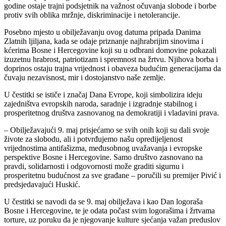
godine ostaje trajni podsjetnik na važnost očuvanja slobode i borbe
protiv svih oblika mržnje, diskriminacije i netolerancije.
Posebno mjesto u obilježavanju ovog datuma pripada Danima
Zlatnih ljiljana, kada se odaje priznanje najhrabrijim sinovima i
kćerima Bosne i Hercegovine koji su u odbrani domovine pokazali
izuzetnu hrabrost, patriotizam i spremnost na žrtvu. Njihova borba i
doprinos ostaju trajna vrijednost i obaveza budućim generacijama da
čuvaju nezavisnost, mir i dostojanstvo naše zemlje.
U čestitki se ističe i značaj Dana Evrope, koji simbolizira ideju
zajedništva evropskih naroda, saradnje i izgradnje stabilnog i
prosperitetnog društva zasnovanog na demokratiji i vladavini prava.
– Obilježavajući 9. maj prisjećamo se svih onih koji su dali svoje
živote za slobodu, ali i potvrđujemo našu opredijeljenost
vrijednostima antifašizma, međusobnog uvažavanja i evropske
perspektive Bosne i Hercegovine. Samo društvo zasnovano na
pravdi, solidarnosti i odgovornosti može graditi sigurnu i
prosperitetnu budućnost za sve građane – poručili su premijer Pivić i
predsjedavajući Huskić.
U čestitki se navodi da se 9. maj obilježava i kao Dan logoraša
Bosne i Hercegovine, te je odata počast svim logorašima i žrtvama
torture, uz poruku da je njegovanje kulture sjećanja važan preduslov