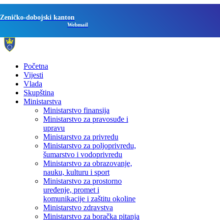
Zeničko-dobojski kanton
Webmail
Početna
Vijesti
Vlada
Skupština
Ministarstva
Ministarstvo finansija
Ministarstvo za pravosuđe i
upravu
Ministarstvo za privredu
Ministarstvo za poljoprivredu,
šumarstvo i vodoprivredu
Ministarstvo za obrazovanje,
nauku, kulturu i sport
Ministarstvo za prostorno
uređenje, promet i
komunikacije i zaštitu okoline
Ministarstvo zdravstva
Ministarstvo za boračka pitanja