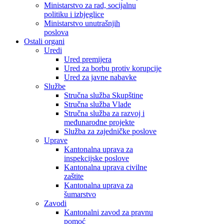
Ministarstvo za rad, socijalnu
politiku i izbjeglice
Ministarstvo unutrašnjih
poslova
Ostali organi
Uredi
Ured premijera
Ured za borbu protiv korupcije
Ured za javne nabavke
Službe
Stručna služba Skupštine
Stručna služba Vlade
Stručna služba za razvoj i
međunarodne projekte
Služba za zajedničke poslove
Uprave
Kantonalna uprava za
inspekcijske poslove
Kantonalna uprava civilne
zaštite
Kantonalna uprava za
šumarstvo
Zavodi
Kantonalni zavod za pravnu
pomoć