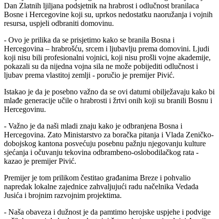
Dan Zlatnih ljiljana podsjetnik na hrabrost i odlučnost branilaca
Bosne i Hercegovine koji su, uprkos nedostatku naoružanja i vojnih
resursa, uspjeli odbraniti domovinu.
- Ovo je prilika da se prisjetimo kako se branila Bosna i
Hercegovina – hrabrošću, srcem i ljubavlju prema domovini. Ljudi
koji nisu bili profesionalni vojnici, koji nisu prošli vojne akademije,
pokazali su da nijedna vojna sila ne može pobijediti odlučnost i
ljubav prema vlastitoj zemlji - poručio je premijer Pivić.
Istakao je da je posebno važno da se ovi datumi obilježavaju kako bi
mlađe generacije učile o hrabrosti i žrtvi onih koji su branili Bosnu i
Hercegovinu.
- Važno je da naši mladi znaju kako je odbranjena Bosna i
Hercegovina. Zato Ministarstvo za boračka pitanja i Vlada Zeničko-
dobojskog kantona posvećuju posebnu pažnju njegovanju kulture
sjećanja i očuvanju tekovina odbrambeno-oslobodilačkog rata -
kazao je premijer Pivić.
Premijer je tom prilikom čestitao građanima Breze i pohvalio
napredak lokalne zajednice zahvaljujući radu načelnika Vedada
Jusića i brojnim razvojnim projektima.
- Naša obaveza i dužnost je da pamtimo herojske uspjehe i podvige