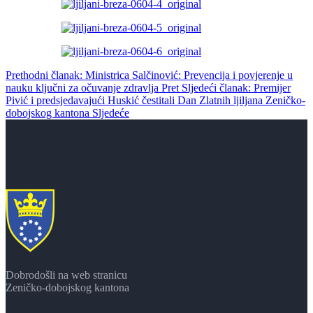
Prethodni članak: Ministrica Salčinović: Prevencija i povjerenje u
nauku ključni za očuvanje zdravlja
Pret
Sljedeći članak: Premijer
Pivić i predsjedavajući Huskić čestitali Dan Zlatnih ljiljana Zeničko-
dobojskog kantona
Sljedeće
Dobrodošli na web stranicu
Zeničko-dobojskog kantona