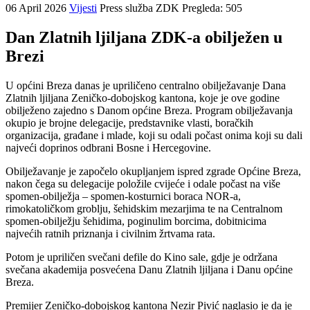
06 April 2026
Vijesti
Press služba ZDK
Pregleda: 505
Dan Zlatnih ljiljana ZDK-a obilježen u
Brezi
U općini Breza danas je upriličeno centralno obilježavanje Dana
Zlatnih ljiljana Zeničko-dobojskog kantona, koje je ove godine
obilježeno zajedno s Danom općine Breza. Program obilježavanja
okupio je brojne delegacije, predstavnike vlasti, boračkih
organizacija, građane i mlade, koji su odali počast onima koji su dali
najveći doprinos odbrani Bosne i Hercegovine.
Obilježavanje je započelo okupljanjem ispred zgrade Općine Breza,
nakon čega su delegacije položile cvijeće i odale počast na više
spomen-obilježja – spomen-kosturnici boraca NOR-a,
rimokatoličkom groblju, šehidskim mezarjima te na Centralnom
spomen-obilježju šehidima, poginulim borcima, dobitnicima
najvećih ratnih priznanja i civilnim žrtvama rata.
Potom je upriličen svečani defile do Kino sale, gdje je održana
svečana akademija posvećena Danu Zlatnih ljiljana i Danu općine
Breza.
Premijer Zeničko-dobojskog kantona Nezir Pivić naglasio je da je