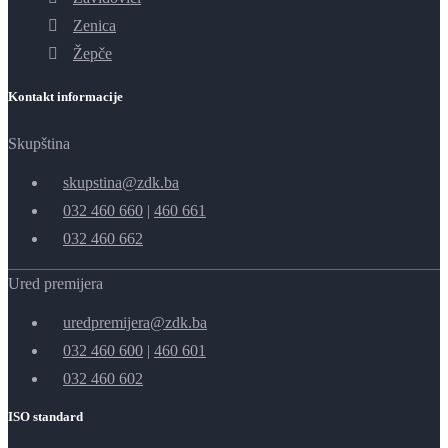
Zenica
Žepče
Kontakt informacije
Skupština
skupstina@zdk.ba
032 460 660
|
460 661
032 460 662
Ured premijera
uredpremijera@zdk.ba
032 460 600
|
460 601
032 460 602
ISO standard