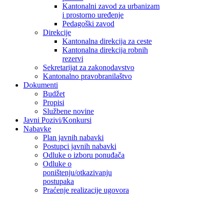
Kantonalni zavod za urbanizam
i prostorno uređenje
Pedagoški zavod
Direkcije
Kantonalna direkcija za ceste
Kantonalna direkcija robnih
rezervi
Sekretarijat za zakonodavstvo
Kantonalno pravobranilaštvo
Dokumenti
Budžet
Propisi
Službene novine
Javni Pozivi/Konkursi
Nabavke
Plan javnih nabavki
Postupci javnih nabavki
Odluke o izboru ponuđača
Odluke o
poništenju/otkazivanju
postupaka
Praćenje realizacije ugovora