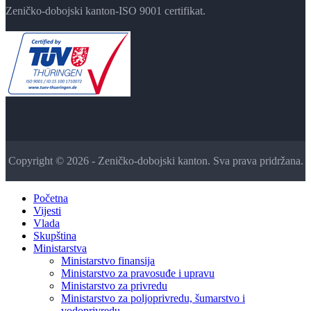
Zeničko-dobojski kanton-ISO 9001 certifikat.
Copyright © 2026 - Zeničko-dobojski kanton. Sva prava pridržana.
Početna
Vijesti
Vlada
Skupština
Ministarstva
Ministarstvo finansija
Ministarstvo za pravosuđe i upravu
Ministarstvo za privredu
Ministarstvo za poljoprivredu, šumarstvo i
vodoprivredu