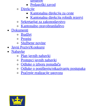
uređenje
Pedagoški zavod
Direkcije
Kantonalna direkcija za ceste
Kantonalna direkcija robnih rezervi
Sekretarijat za zakonodavstvo
Kantonalno pravobranilaštvo
Dokumenti
Budžet
Propisi
Službene novine
Javni Pozivi/Konkursi
Nabavke
Plan javnih nabavki
Postupci javnih nabavki
Odluke o izboru ponuđača
Odluke o poništenju/otkazivanju postupaka
Praćenje realizacije ugovora