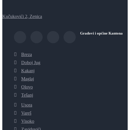
Kučukovići 2, Zenica
Gradovi i općine Kantona
Breza
Doboj Jug
Kakanj
Maglaj
Olovo
Tešanj
Usora
Vareš
Visoko
Zavidovići