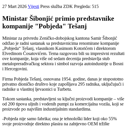
27 Mart 2026
Vijesti
Press služba ZDK
Pregleda: 515
Ministar Šibonjić primio predstavnike
kompanije "Pobjeda" Tešanj
Ministar za privredu Zeničko-dobojskog kantona Samir Šibonjić
održao je radni sastanak sa predstavnicima renomirane kompanije
„Pobjeda“ Tešanj, vlasnikom Kasimom Kotorićem i direktorom
Elvedinom Ćosatovićem. Tema razgovora bili su impresivni rezultati
ove kompanije, koja više od sedam decenija predstavlja stub
metaloprerađivačkog sektora i simbol razvoja autoindustrije u Bosni
i Hercegovini.
Firma Pobjeda Tešanj, osnovana 1954. godine, danas je stopostotno
privatno dioničko društvo koje zapošljava 295 radnika, uključujući i
radnike u vlastitoj ljevaonici u Turbetu.
Tokom sastanka, predstavljeni su ključni proizvodi kompanije – više
od 200 tipova uljnih i vodenih pumpi za komercijalna vozila, koji se
proizvode po najvišim industrijalnim standardima.
-Pobjeda nije samo fabrika; ona je tehnološki lider koji oko 55%
svoje proizvodnje direktno plasira na zahtjevno OEM tržište