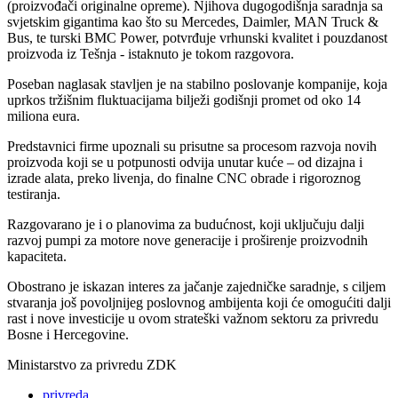
(proizvođači originalne opreme). Njihova dugogodišnja saradnja sa
svjetskim gigantima kao što su Mercedes, Daimler, MAN Truck &
Bus, te turski BMC Power, potvrđuje vrhunski kvalitet i pouzdanost
proizvoda iz Tešnja - istaknuto je tokom razgovora.
Poseban naglasak stavljen je na stabilno poslovanje kompanije, koja
uprkos tržišnim fluktuacijama bilježi godišnji promet od oko 14
miliona eura.
Predstavnici firme upoznali su prisutne sa procesom razvoja novih
proizvoda koji se u potpunosti odvija unutar kuće – od dizajna i
izrade alata, preko livenja, do finalne CNC obrade i rigoroznog
testiranja.
Razgovarano je i o planovima za budućnost, koji uključuju dalji
razvoj pumpi za motore nove generacije i proširenje proizvodnih
kapaciteta.
Obostrano je iskazan interes za jačanje zajedničke saradnje, s ciljem
stvaranja još povoljnijeg poslovnog ambijenta koji će omogućiti dalji
rast i nove investicije u ovom strateški važnom sektoru za privredu
Bosne i Hercegovine.
Ministarstvo za privredu ZDK
privreda