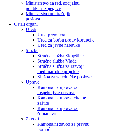
Ministarstvo za rad, socijalnu
politiku i izbjeglice
Ministarstvo unutrašnjih
poslova
Ostali organi
Uredi
Ured premijera
Ured za borbu protiv korupcije
Ured za javne nabavke
Službe
Stručna služba Skupštine
Stručna služba Vlade
Stručna služba za razvoj i
međunarodne projekte
Služba za zajedničke poslove
Uprave
Kantonalna uprava za
inspekcijske poslove
Kantonalna uprava civilne
zaštite
Kantonalna uprava za
šumarstvo
Zavodi
Kantonalni zavod za pravnu
pomoć