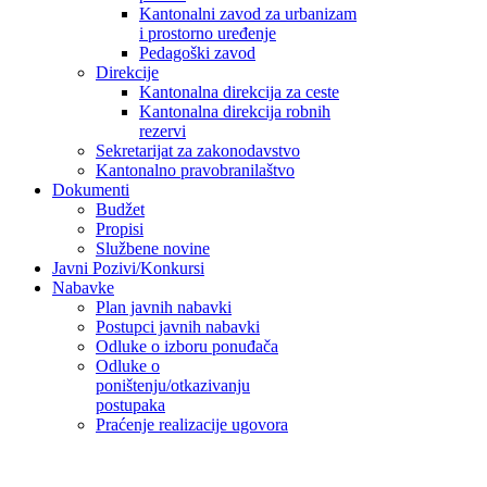
Kantonalni zavod za urbanizam
i prostorno uređenje
Pedagoški zavod
Direkcije
Kantonalna direkcija za ceste
Kantonalna direkcija robnih
rezervi
Sekretarijat za zakonodavstvo
Kantonalno pravobranilaštvo
Dokumenti
Budžet
Propisi
Službene novine
Javni Pozivi/Konkursi
Nabavke
Plan javnih nabavki
Postupci javnih nabavki
Odluke o izboru ponuđača
Odluke o
poništenju/otkazivanju
postupaka
Praćenje realizacije ugovora