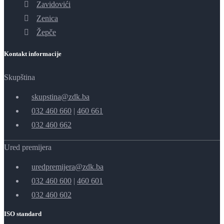
Zavidovići
Zenica
Žepče
Kontakt informacije
Skupština
skupstina@zdk.ba
032 460 660
|
460 661
032 460 662
Ured premijera
uredpremijera@zdk.ba
032 460 600
|
460 601
032 460 602
ISO standard