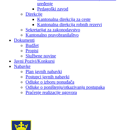
uređenje
Pedagoški zavod
Direkcije
Kantonalna direkcija za ceste
Kantonalna direkcija robnih rezervi
Sekretarijat za zakonodavstvo
Kantonalno pravobranilaštvo
Dokumenti
Budžet
Propisi
Službene novine
Javni Pozivi/Konkursi
Nabavke
Plan javnih nabavki
Postupci javnih nabavki
Odluke o izboru ponuđača
Odluke o poništenju/otkazivanju postupaka
Praćenje realizacije ugovora