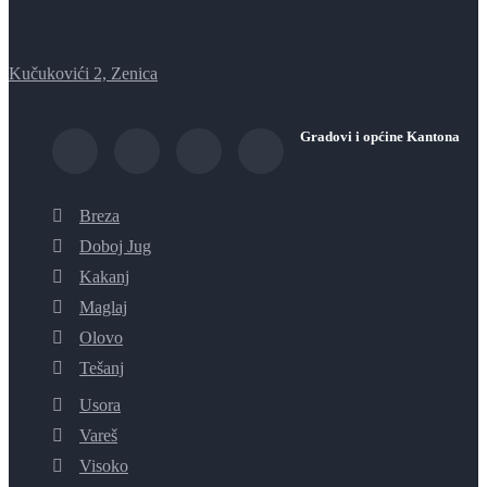
Kučukovići 2, Zenica
Gradovi i općine Kantona
Breza
Doboj Jug
Kakanj
Maglaj
Olovo
Tešanj
Usora
Vareš
Visoko