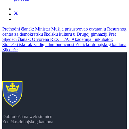
Prethodni članak: Ministar Mušija prisustvovao otvaranju Resursnog
centra za demokratsku školsku kulturu u Drugoj gimnaziji
Pret
Sljedeći članak: Otvorena REZ IT/AI Akademija i inkubator:
Strateški iskorak za digitalnu budućnost Zeničko-dobojskog kantona
Sljedeće
Dobrodošli na web stranicu
Zeničko-dobojskog kantona