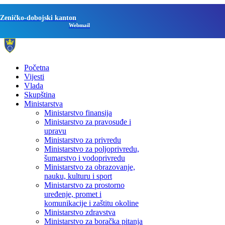
Zeničko-dobojski kanton
Webmail
Početna
Vijesti
Vlada
Skupština
Ministarstva
Ministarstvo finansija
Ministarstvo za pravosuđe i
upravu
Ministarstvo za privredu
Ministarstvo za poljoprivredu,
šumarstvo i vodoprivredu
Ministarstvo za obrazovanje,
nauku, kulturu i sport
Ministarstvo za prostorno
uređenje, promet i
komunikacije i zaštitu okoline
Ministarstvo zdravstva
Ministarstvo za boračka pitanja