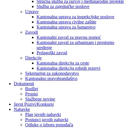
Stručna služba za razvoj i međunarodne projekte
Služba za zajedničke poslove
Uprave
Kantonalna uprava za inspekcijske poslove
Kantonalna uprava civilne zaštite
Kantonalna uprava za šumarstvo
Zavodi
Kantonalni zavod za pravnu pomoć
Kantonalni zavod za urbanizam i prostorno
uređenje
Pedagoški zavod
Direkcije
Kantonalna direkcija za ceste
Kantonalna direkcija robnih rezervi
Sekretarijat za zakonodavstvo
Kantonalno pravobranilaštvo
Dokumenti
Budžet
Propisi
Službene novine
Javni Pozivi/Konkursi
Nabavke
Plan javnih nabavki
Postupci javnih nabavki
Odluke o izboru ponuđača