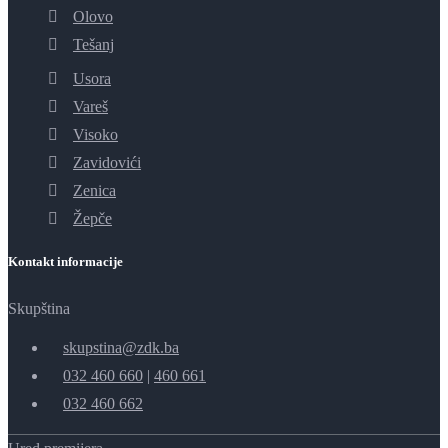
Olovo
Tešanj
Usora
Vareš
Visoko
Zavidovići
Zenica
Žepče
Kontakt informacije
Skupština
skupstina@zdk.ba
032 460 660
|
460 661
032 460 662