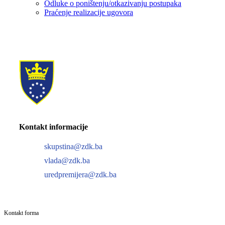
Odluke o poništenju/otkazivanju postupaka
Praćenje realizacije ugovora
Kontakt informacije
skupstina@zdk.ba
vlada@zdk.ba
uredpremijera@zdk.ba
Kontakt forma