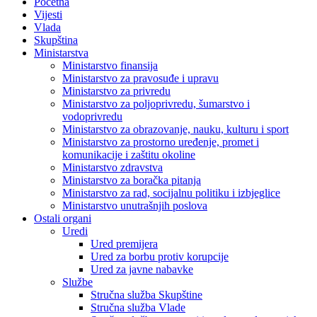
Početna
Vijesti
Vlada
Skupština
Ministarstva
Ministarstvo finansija
Ministarstvo za pravosuđe i upravu
Ministarstvo za privredu
Ministarstvo za poljoprivredu, šumarstvo i
vodoprivredu
Ministarstvo za obrazovanje, nauku, kulturu i sport
Ministarstvo za prostorno uređenje, promet i
komunikacije i zaštitu okoline
Ministarstvo zdravstva
Ministarstvo za boračka pitanja
Ministarstvo za rad, socijalnu politiku i izbjeglice
Ministarstvo unutrašnjih poslova
Ostali organi
Uredi
Ured premijera
Ured za borbu protiv korupcije
Ured za javne nabavke
Službe
Stručna služba Skupštine
Stručna služba Vlade