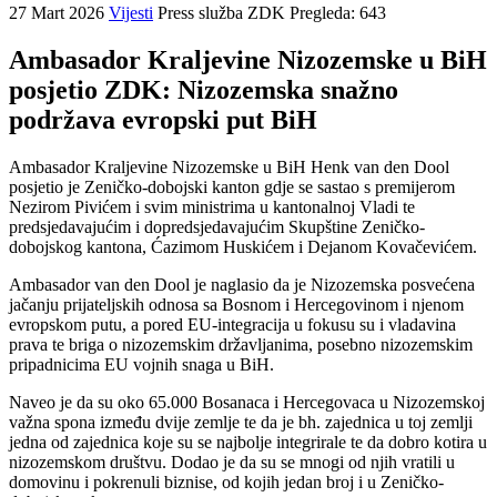
27 Mart 2026
Vijesti
Press služba ZDK
Pregleda: 643
Ambasador Kraljevine Nizozemske u BiH
posjetio ZDK: Nizozemska snažno
podržava evropski put BiH
Ambasador Kraljevine Nizozemske u BiH Henk van den Dool
posjetio je Zeničko-dobojski kanton gdje se sastao s premijerom
Nezirom Pivićem i svim ministrima u kantonalnoj Vladi te
predsjedavajućim i dopredsjedavajućim Skupštine Zeničko-
dobojskog kantona, Ćazimom Huskićem i Dejanom Kovačevićem.
Ambasador van den Dool je naglasio da je Nizozemska posvećena
jačanju prijateljskih odnosa sa Bosnom i Hercegovinom i njenom
evropskom putu, a pored EU-integracija u fokusu su i vladavina
prava te briga o nizozemskim državljanima, posebno nizozemskim
pripadnicima EU vojnih snaga u BiH.
Naveo je da su oko 65.000 Bosanaca i Hercegovaca u Nizozemskoj
važna spona između dvije zemlje te da je bh. zajednica u toj zemlji
jedna od zajednica koje su se najbolje integrirale te da dobro kotira u
nizozemskom društvu. Dodao je da su se mnogi od njih vratili u
domovinu i pokrenuli biznise, od kojih jedan broj i u Zeničko-