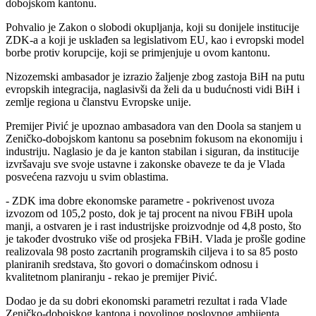
dobojskom kantonu.
Pohvalio je Zakon o slobodi okupljanja, koji su donijele institucije
ZDK-a a koji je usklađen sa legislativom EU, kao i evropski model
borbe protiv korupcije, koji se primjenjuje u ovom kantonu.
Nizozemski ambasador je izrazio žaljenje zbog zastoja BiH na putu
evropskih integracija, naglasivši da želi da u budućnosti vidi BiH i
zemlje regiona u članstvu Evropske unije.
Premijer Pivić je upoznao ambasadora van den Doola sa stanjem u
Zeničko-dobojskom kantonu sa posebnim fokusom na ekonomiju i
industriju. Naglasio je da je kanton stabilan i siguran, da institucije
izvršavaju sve svoje ustavne i zakonske obaveze te da je Vlada
posvećena razvoju u svim oblastima.
- ZDK ima dobre ekonomske parametre - pokrivenost uvoza
izvozom od 105,2 posto, dok je taj procent na nivou FBiH upola
manji, a ostvaren je i rast industrijske proizvodnje od 4,8 posto, što
je također dvostruko više od prosjeka FBiH. Vlada je prošle godine
realizovala 98 posto zacrtanih programskih ciljeva i to sa 85 posto
planiranih sredstava, što govori o domaćinskom odnosu i
kvalitetnom planiranju - rekao je premijer Pivić.
Dodao je da su dobri ekonomski parametri rezultat i rada Vlade
Zeničko-dobojskog kantona i povoljnog poslovnog ambijenta.