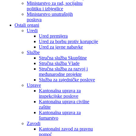
Ministarstvo za rad, socijalnu
politiku i izbjeglice
Ministarstvo unutrašnjih
poslova
Ostali organi
Uredi
Ured premijera
Ured za borbu protiv korupcije
Ured za javne nabavke
Službe
Stručna služba Skupštine
Stručna služba Vlade
Stručna služba za razvoj i
međunarodne projekte
Služba za zajedničke poslove
Uprave
Kantonalna uprava za
inspekcijske poslove
Kantonalna uprava civilne
zaštite
Kantonalna uprava za
šumarstvo
Zavodi
Kantonalni zavod za pravnu
pomoć