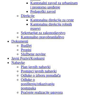
Kantonalni zavod za urbanizam
i prostorno uređenje
Pedagoški zavod
Direkcije
Kantonalna direkcija za ceste
Kantonalna direkcija robnih
rezervi
Sekretarijat za zakonodavstvo
Kantonalno pravobranilaštvo
Dokumenti
Budžet
Propisi
Službene novine
Javni Pozivi/Konkursi
Nabavke
Plan javnih nabavki
Postupci javnih nabavki
Odluke o izboru ponuđača
Odluke o
poništenju/otkazivanju
postupaka
Praćenje realizacije ugovora