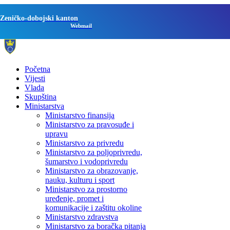
Zeničko-dobojski kanton
Webmail
Početna
Vijesti
Vlada
Skupština
Ministarstva
Ministarstvo finansija
Ministarstvo za pravosuđe i
upravu
Ministarstvo za privredu
Ministarstvo za poljoprivredu,
šumarstvo i vodoprivredu
Ministarstvo za obrazovanje,
nauku, kulturu i sport
Ministarstvo za prostorno
uređenje, promet i
komunikacije i zaštitu okoline
Ministarstvo zdravstva
Ministarstvo za boračka pitanja