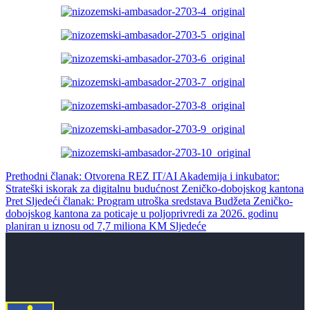
Prethodni članak: Otvorena REZ IT/AI Akademija i inkubator:
Strateški iskorak za digitalnu budućnost Zeničko-dobojskog kantona
Pret
Sljedeći članak: Program utroška sredstava Budžeta Zeničko-
dobojskog kantona za poticaje u poljoprivredi za 2026. godinu
planiran u iznosu od 7,7 miliona KM
Sljedeće