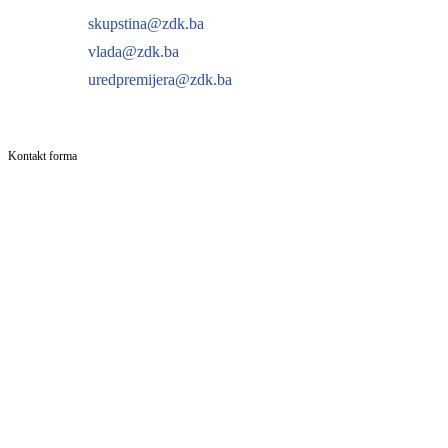
skupstina@zdk.ba
vlada@zdk.ba
uredpremijera@zdk.ba
Kontakt forma