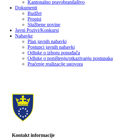
Kantonalno pravobranilaštvo
Dokumenti
Budžet
Propisi
Službene novine
Javni Pozivi/Konkursi
Nabavke
Plan javnih nabavki
Postupci javnih nabavki
Odluke o izboru ponuđača
Odluke o poništenju/otkazivanju postupaka
Praćenje realizacije ugovora
Kontakt informacije