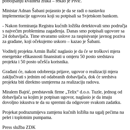
poboljšanju kvaliteta zraka – rekao je Pivić.
Ministar Adnan Šabani pojasnio je da se radi o nastavku
implementacije ugovora koji su potpisali sa Svjetskom bankom.
- Nakon formiranja Registra kućnih ložišta detektovali smo područja
s najvećim problemima zagađenja. Danas smo potpisali ugovore sa
24 dobavljača. Time stvaramo uslove za raspisivanje javnog poziva
za građane, koji očekujemo uskoro – kazao je Šabani.
Voditelj projekta Armin Bašić naglasio je da će se troškovi mjera
energetske efikasnosti finansirati u omjeru 50 posto sredstava
projekta i 50 posto učešća korisnika.
Građani će, nakon odobrenja prijave, ugovor o realizaciji mjera
zaključivati s jednim od odabranih dobavljača, dok će sredstva
projekta biti direktno usmjerena za realizaciju radova.
Miralem Bajrić, predstavnik firme „Telix“ d.o.o. Tuzle, jednog od
dobavljača sa kojim je potpisan ugovor, naglasio je da imaju
dovoljno iskustva te da su spremni da odgovore svakom zadatku.
Projekat podrazumijeva zamjenu kućnih ložišta na ugalj pećima na
pelet i toplotnim pumpama.
Press služba ZDK