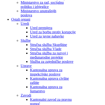
Ministarstvo za rad, socijalnu
politiku i izbjeglice
Ministarstvo unutrašnjih
poslova
Ostali organi
Uredi
Ured premijera
Ured za borbu protiv korupcije
Ured za javne nabavke
Službe
Stručna služba Skupštine
Stručna služba Vlade
Stručna služba za razvoj i
međunarodne projekte
Služba za zajedničke poslove
Uprave
Kantonalna uprava za
inspekcijske poslove
Kantonalna uprava civilne
zaštite
Kantonalna uprava za
šumarstvo
Zavodi
Kantonalni zavod za pravnu
pomoć