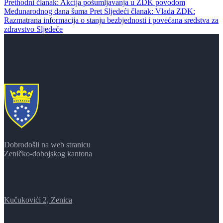
Prethodni članak: Akcija pošumljavanja u ZDK povodom
Međunarodnog dana šuma
Pret
Sljedeći članak: Vlada ZDK:
Razmatrana informacija o stanju bezbjednosti i povećana sredstva za
zdravstvo
Sljedeće
Dobrodošli na web stranicu
Zeničko-dobojskog kantona
Kučukovići 2, Zenica