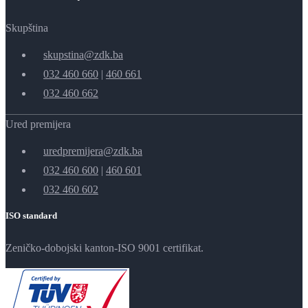
Skupština
skupstina@zdk.ba
032 460 660
|
460 661
032 460 662
Ured premijera
uredpremijera@zdk.ba
032 460 600
|
460 601
032 460 602
ISO standard
Zeničko-dobojski kanton-ISO 9001 certifikat.