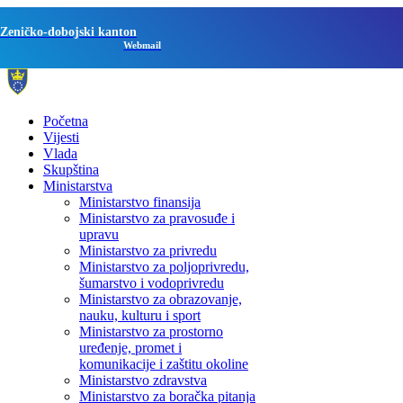
Zeničko-dobojski kanton
Webmail
Početna
Vijesti
Vlada
Skupština
Ministarstva
Ministarstvo finansija
Ministarstvo za pravosuđe i
upravu
Ministarstvo za privredu
Ministarstvo za poljoprivredu,
šumarstvo i vodoprivredu
Ministarstvo za obrazovanje,
nauku, kulturu i sport
Ministarstvo za prostorno
uređenje, promet i
komunikacije i zaštitu okoline
Ministarstvo zdravstva
Ministarstvo za boračka pitanja