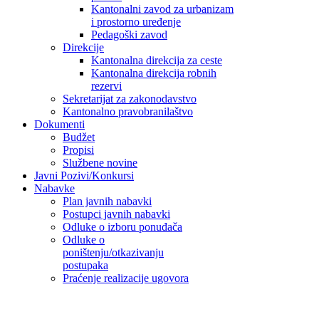
Kantonalni zavod za urbanizam
i prostorno uređenje
Pedagoški zavod
Direkcije
Kantonalna direkcija za ceste
Kantonalna direkcija robnih
rezervi
Sekretarijat za zakonodavstvo
Kantonalno pravobranilaštvo
Dokumenti
Budžet
Propisi
Službene novine
Javni Pozivi/Konkursi
Nabavke
Plan javnih nabavki
Postupci javnih nabavki
Odluke o izboru ponuđača
Odluke o
poništenju/otkazivanju
postupaka
Praćenje realizacije ugovora