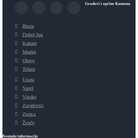
Gradovi i općine Kantona
Breza
Doboj Jug
Kakanj
Maglaj
Olovo
Tešanj
Usora
Vareš
Visoko
Zavidovići
Zenica
Žepče
Kontakt informacije