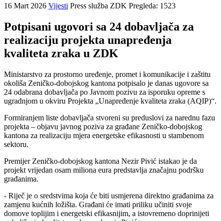
16 Mart 2026
Vijesti
Press služba ZDK
Pregleda: 1523
Potpisani ugovori sa 24 dobavljača za
realizaciju projekta unapređenja
kvaliteta zraka u ZDK
Ministarstvo za prostorno uređenje, promet i komunikacije i zaštitu
okoliša Zeničko-dobojskog kantona potpisalo je danas ugovore sa
24 odabrana dobavljača po Javnom pozivu za isporuku opreme s
ugradnjom u okviru Projekta „Unapređenje kvaliteta zraka (AQIP)“.
Formiranjem liste dobavljača stvoreni su preduslovi za narednu fazu
projekta – objavu javnog poziva za građane Zeničko-dobojskog
kantona za realizaciju mjera energetske efikasnosti u stambenom
sektoru.
Premijer Zeničko-dobojskog kantona Nezir Pivić istakao je da
projekt vrijedan osam miliona eura predstavlja značajnu podršku
građanima.
- Riječ je o sredstvima koja će biti usmjerena direktno građanima za
zamjenu kućnih ložišta. Građani će imati priliku učiniti svoje
domove toplijim i energetski efikasnijim, a istovremeno doprinijeti