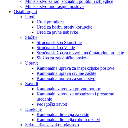
Ministarstvo za rad, socijalnu politiku i izbjeglice
Ministarstvo unutrašnjih poslova
Ostali organi
Uredi
Ured premijera
Ured za borbu protiv korupcije
Ured za javne nabavke
Službe
Stručna služba Skupštine
Stručna služba Vlade
Stručna služba za razvoj i međunarodne projekte
Služba za zajedničke poslove
Uprave
Kantonalna uprava za inspekcijske poslove
Kantonalna uprava civilne zaštite
Kantonalna uprava za šumarstvo
Zavodi
Kantonalni zavod za pravnu pomoć
Kantonalni zavod za urbanizam i prostorno
uređenje
Pedagoški zavod
Direkcije
Kantonalna direkcija za ceste
Kantonalna direkcija robnih rezervi
Sekretarijat za zakonodavstvo