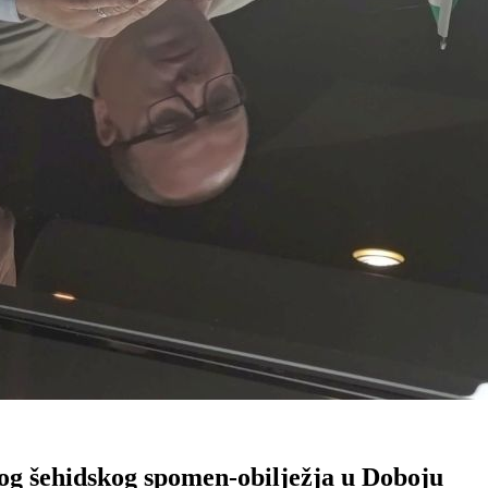
og šehidskog spomen-obilježja u Doboju