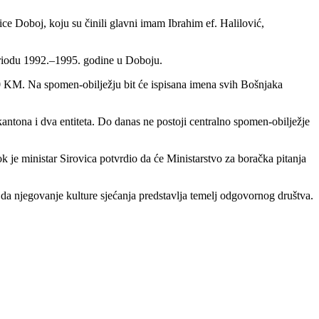
ce Doboj, koju su činili glavni imam Ibrahim ef. Halilović,
periodu 1992.–1995. godine u Doboju.
000 KM. Na spomen-obilježju bit će ispisana imena svih Bošnjaka
ntona i dva entiteta. Do danas ne postoji centralno spomen-obilježje
dok je ministar Sirovica potvrdio da će Ministarstvo za boračka pitanja
e da njegovanje kulture sjećanja predstavlja temelj odgovornog društva.