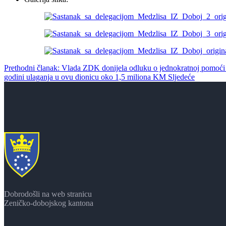
Prethodni članak: Vlada ZDK donijela odluku o jednokratnoj pomo
godini ulaganja u ovu dionicu oko 1,5 miliona KM
Sljedeće
Dobrodošli na web stranicu
Zeničko-dobojskog kantona