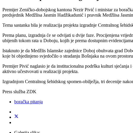
Premijer Zeničko-dobojskog kantona Nezir Pivić i ministar za boračka 
predsjednik Medžlisa Jasmin Hadžikadunić i pravnik Medžlisa Jasmin
Tema sastanka bila je realizacija projekta izgradnje Centralnog šehi
Prema planu, izgradnja će se odvijati u dvije faze. Procijenjena vri
ubijenih tokom rata u Doboju, kojih je prema dostupnim evidencijam
Istaknuto je da Medžlis Islamske zajednice Doboj obuhvata grad Doboj
koje bi objedinjeno svjedočilo o stradanju Bošnjaka na ovom prostoru
Premijer Pivić naglasio je da institucionalna podrška kulturi sjećanja 
aktivno učestvovati u realizaciji projekta.
Izgradnjom Centralnog šehidskog spomen-obilježja, tri decenije nakon z
Press služba ZDK
boračka pitanja
Galerija slika: