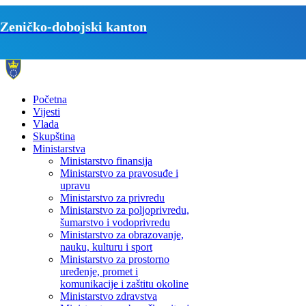
Zeničko-dobojski kanton
Početna
Vijesti
Vlada
Skupština
Ministarstva
Ministarstvo finansija
Ministarstvo za pravosuđe i
upravu
Ministarstvo za privredu
Ministarstvo za poljoprivredu,
šumarstvo i vodoprivredu
Ministarstvo za obrazovanje,
nauku, kulturu i sport
Ministarstvo za prostorno
uređenje, promet i
komunikacije i zaštitu okoline
Ministarstvo zdravstva