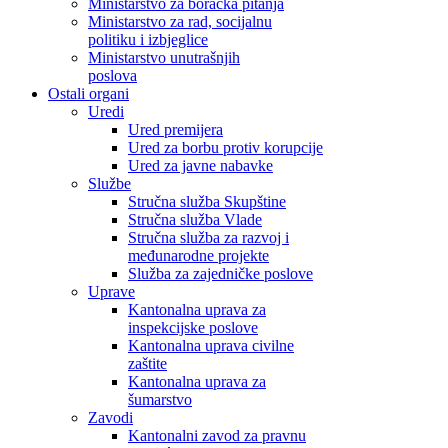
Ministarstvo za boračka pitanja
Ministarstvo za rad, socijalnu
politiku i izbjeglice
Ministarstvo unutrašnjih
poslova
Ostali organi
Uredi
Ured premijera
Ured za borbu protiv korupcije
Ured za javne nabavke
Službe
Stručna služba Skupštine
Stručna služba Vlade
Stručna služba za razvoj i
međunarodne projekte
Služba za zajedničke poslove
Uprave
Kantonalna uprava za
inspekcijske poslove
Kantonalna uprava civilne
zaštite
Kantonalna uprava za
šumarstvo
Zavodi
Kantonalni zavod za pravnu