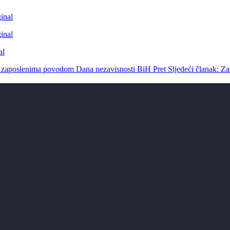
ći zaposlenima povodom Dana nezavisnosti BiH
Pret
Sljedeći članak: Za