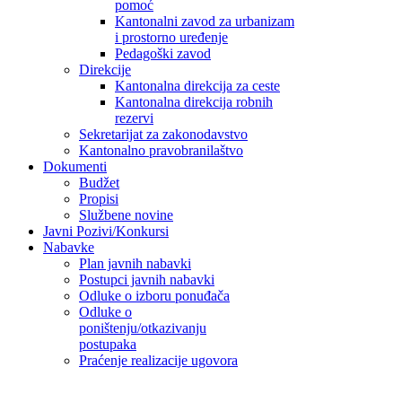
pomoć
Kantonalni zavod za urbanizam
i prostorno uređenje
Pedagoški zavod
Direkcije
Kantonalna direkcija za ceste
Kantonalna direkcija robnih
rezervi
Sekretarijat za zakonodavstvo
Kantonalno pravobranilaštvo
Dokumenti
Budžet
Propisi
Službene novine
Javni Pozivi/Konkursi
Nabavke
Plan javnih nabavki
Postupci javnih nabavki
Odluke o izboru ponuđača
Odluke o
poništenju/otkazivanju
postupaka
Praćenje realizacije ugovora