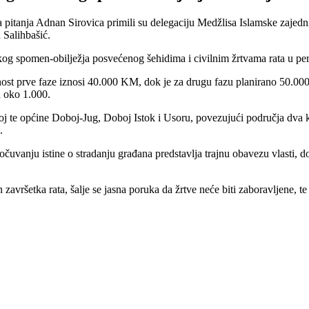
pitanja Adnan Sirovica primili su delegaciju Medžlisa Islamske zajedni
 Salihbašić.
dskog spomen-obilježja posvećenog šehidima i civilnim žrtvama rata u 
jednost prve faze iznosi 40.000 KM, dok je za drugu fazu planirano 50.
a oko 1.000.
 te općine Doboj-Jug, Doboj Istok i Usoru, povezujući područja dva ka
.
i očuvanju istine o stradanju građana predstavlja trajnu obavezu vlasti, 
avršetka rata, šalje se jasna poruka da žrtve neće biti zaboravljene, t